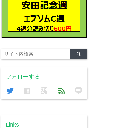
フォローする
line
twitter
facebook
google
feed
Links