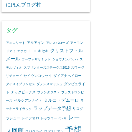
にほんブログ村
タグ
アルアイン
アエロリット
アレスバローズ
アーモン
クリストフ・ル
キセキ
ドアイ
エポカドーロ
メール
ゴーフォザサミット
ショウナンバッハ
ス
テルヴィオ
スプリンターズステークス2018
スワーヴ
セイウンコウセイ
ダイアナヘイロー
リチャード
ダイメイプリンセス
ダノンスマッシュ
ダンビュライ
ナックビーナス
ト
ファンタジスト
ブラストワンピ
ミルコ・デムーロ
ペルシアンナイト
ース
ラ
ラップデータ予想
リスグ
ッキーライラック
レー
ラシュー
レイデオロ
レッツゴードンキ
予想
ス回顧
ロジクライ
ワグネリアン