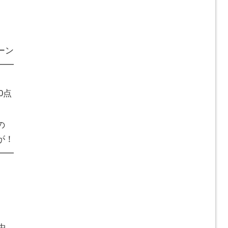
ーン
━━
0点
の
が！
━━
中