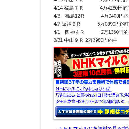
4/14 福島７Ｒ 4万4280円的
4/8 福島12Ｒ 4万9400円
4/7 阪神６Ｒ 5万0890円的
4/1 阪神４Ｒ 2万1360円的
3/31 中山９Ｒ 2万3980円的中
→
ＮＨＫマイルＣを無料で見る方