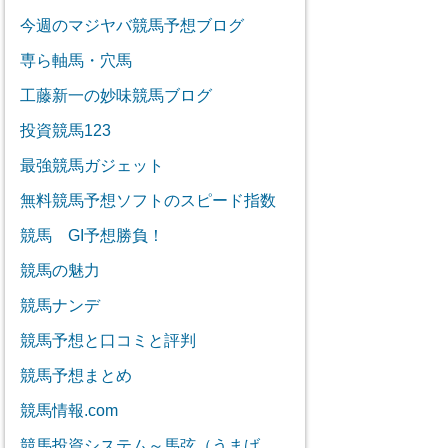
今週のマジヤバ競馬予想ブログ
専ら軸馬・穴馬
工藤新一の妙味競馬ブログ
投資競馬123
最強競馬ガジェット
無料競馬予想ソフトのスピード指数
競馬 GI予想勝負！
競馬の魅力
競馬ナンデ
競馬予想と口コミと評判
競馬予想まとめ
競馬情報.com
競馬投資システム～馬弦（うまげ