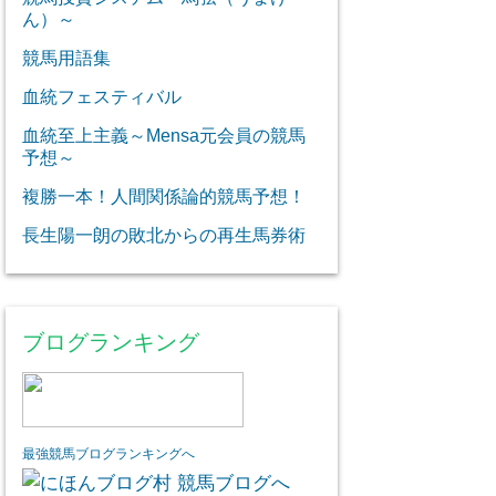
ん）～
競馬用語集
血統フェスティバル
血統至上主義～Mensa元会員の競馬
予想～
複勝一本！人間関係論的競馬予想！
長生陽一朗の敗北からの再生馬券術
ブログランキング
最強競馬ブログランキングへ