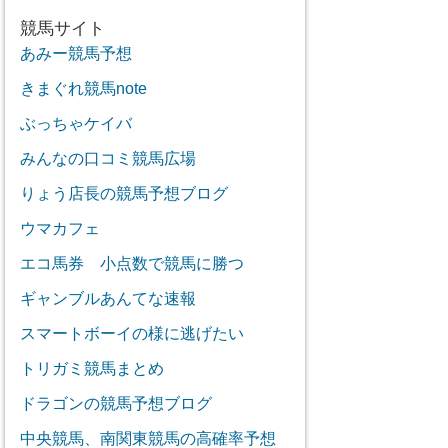
競馬サイト
あみー競馬予想
きまぐれ競馬note
ぶっちゃケイバ
みんなの口コミ競馬広場
りょう店長の競馬予想ブログ
ウマカフェ
エコ馬券 小点数で競馬に勝つ
ギャンブルあんてな速報
スマートボーイの様に逃げたい
トリガミ競馬まとめ
ドラゴンの競馬予想ブログ
中央競馬、南関東競馬の高確率予想