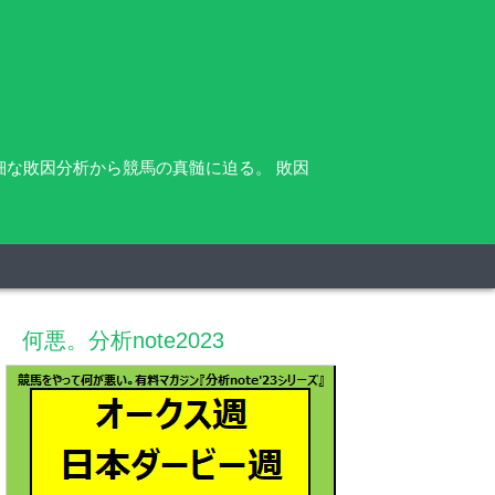
細な敗因分析から競馬の真髄に迫る。 敗因
何悪。分析note2023