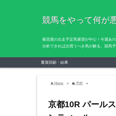
競馬をやって何が
菊花賞の出走予定馬展望が中心！今週あの
分析できれば次買うべき馬が解る。競馬予
重賞回顧・結果
Home
»
予想
»
home
folder
京都10R パール