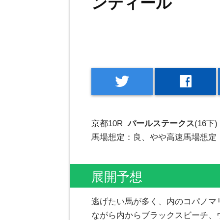
ンティール
twitter
facebook
京都10R
パールステークス
(16下
馬場想定：良、やや高速馬場想定
展開予想
逃げたい馬が多く、内のコパノマ
ながら内からブラックスビーチ、