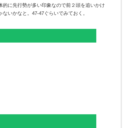
体的に先行勢が多い印象なので前２頭を追いかけ
ないかなと。47-47ぐらいでみておく。