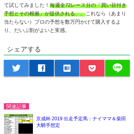
て試してみました！
毎週全72レース分の「買い目付き
予想とその根拠」が提供される、、
これなら（あまり
当たらない）プロの予想を数万円かけて購入するよ
り、だいぶ割がよいと実感。
シェアする
line
twitter
facebook
hatenabookmark
関連記事
京成杯 2019 出走予定馬：ナイママ＆柴田
大騎手想定