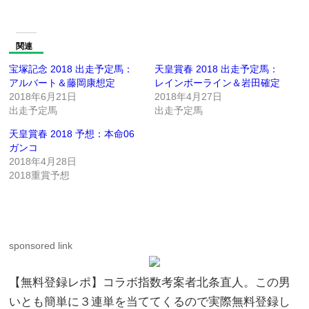
関連
宝塚記念 2018 出走予定馬：
天皇賞春 2018 出走予定馬：
アルバート＆藤岡康想定
レインボーライン＆岩田確定
2018年6月21日
2018年4月27日
出走予定馬
出走予定馬
天皇賞春 2018 予想：本命06
ガンコ
2018年4月28日
2018重賞予想
sponsored link
【無料登録レポ】コラボ指数考案者北条直人。この男
いとも簡単に３連単を当ててくるので実際無料登録し