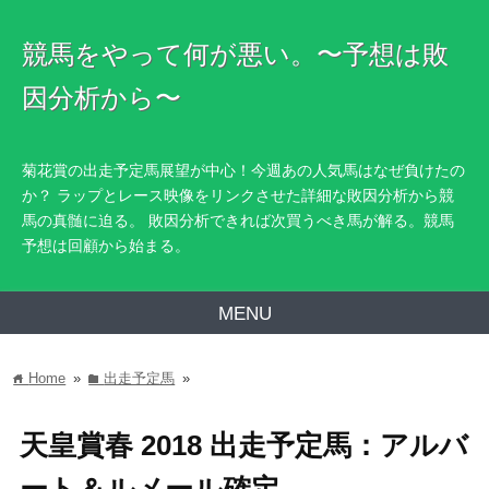
競馬をやって何が悪い。〜予想は敗
因分析から〜
菊花賞の出走予定馬展望が中心！今週あの人気馬はなぜ負けたの
か？ ラップとレース映像をリンクさせた詳細な敗因分析から競
馬の真髄に迫る。 敗因分析できれば次買うべき馬が解る。競馬
予想は回顧から始まる。
MENU
Home
»
出走予定馬
»
home
folder
天皇賞春 2018 出走予定馬：アルバ