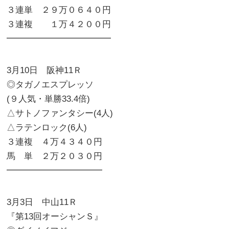
３連単 ２９万０６４０円
３連複 １万４２００円
━━━━━━━━━━━━
3月10日 阪神11Ｒ
◎タガノエスプレッソ
(９人気・単勝33.4倍)
△サトノファンタシー(4人)
△ラテンロック(6人)
３連複 ４万４３４０円
馬 単 ２万２０３０円
━━━━━━━━━━━
3月3日 中山11Ｒ
『第13回オーシャンＳ』