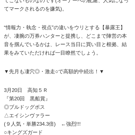
てこないものなのです(オーナーへの配慮、人気になっ
てマークされるのを嫌気)。
“情報力・執念・視点”の違いをウリとする【暴露王】
が、凄腕の万券ハンターと提携し、どこまで陣営の本
音を掴んでいるかは、レース当日に買い目と根拠、結
果をみていただければ一目瞭然でしょう。
▼先月も凄穴◎・激走○で高額的中続出！▼
3月20日 高知５Ｒ
『第20回 黒船賞』
◎ブルドッグボス
△エイシンヴァラー
(９人気・単勝234.3倍) ←強烈!!!
○キングズガード