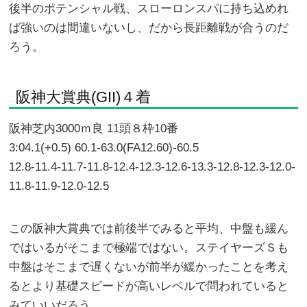
後半のポテンシャル戦、スローロンスパに持ち込めれ
ば強いのは間違いないし、だから長距離戦が合うのだ
ろう。
阪神大賞典(GII)４着
阪神芝内3000ｍ良 11頭８枠10番
3:04.1(+0.5) 60.1-63.0(FA12.60)-60.5
12.8-11.4-11.7-11.8-12.4-12.3-12.6-13.3-12.8-12.3-12.0-
11.8-11.9-12.0-12.5
この阪神大賞典では前後半でみると平均、中盤も緩ん
ではいるがそこまで極端ではない。ステイヤーズＳも
中盤はそこまで遅くないが前半が緩かったことを考え
るとより基礎スピードが高いレベルで問われていると
みていいだろう。