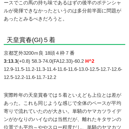
ースでこの馬の持ち味であるはずの後半のポテンシャ
ルが発揮できなかったというのは多分前半面に問題が
あったとみるべきだろうと。
天皇賞春(GI)５着
京都芝外3200ｍ良 18頭４枠７番
3:13.3
(+0.8) 58.3-74.0(FA12.33)-60.2
H^2
12.9-11.5-11.2-11.3-11.4-11.6-11.6-13.0-12.5-12.7-12.6-
12.5-12.2-11.6-11.7-12.2
実際昨年の天皇賞春では５着といえども上位とは差が
あった。これも同じような感じで全体のペースが平均
寄りで流れていたのが大きい。単騎のヤマカツライデ
ンがかなりのハイなのは当然だが、離れたキタサンの
位置でも平均～ややスロー程度だし、単騎のヤマカツ