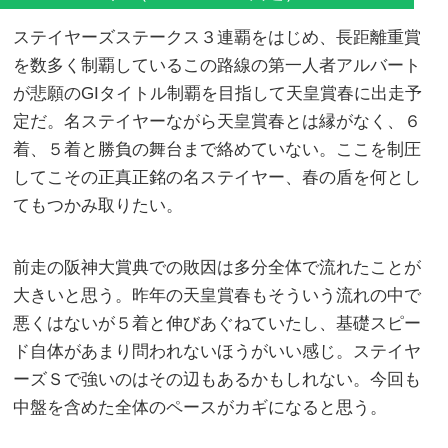
ステイヤーズステークス３連覇をはじめ、長距離重賞
を数多く制覇しているこの路線の第一人者アルバート
が悲願のGIタイトル制覇を目指して天皇賞春に出走予
定だ。名ステイヤーながら天皇賞春とは縁がなく、６
着、５着と勝負の舞台まで絡めていない。ここを制圧
してこその正真正銘の名ステイヤー、春の盾を何とし
てもつかみ取りたい。
前走の阪神大賞典での敗因は多分全体で流れたことが
大きいと思う。昨年の天皇賞春もそういう流れの中で
悪くはないが５着と伸びあぐねていたし、基礎スピー
ド自体があまり問われないほうがいい感じ。ステイヤ
ーズＳで強いのはその辺もあるかもしれない。今回も
中盤を含めた全体のペースがカギになると思う。