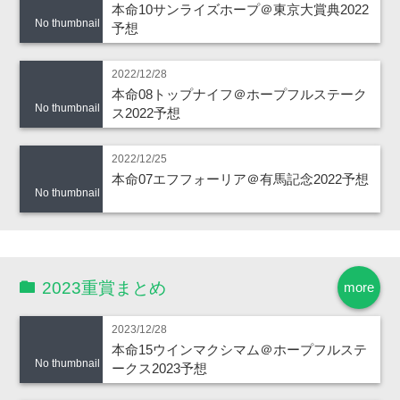
本命10サンライズホープ＠東京大賞典2022
No thumbnail
予想
2022/12/28
本命08トップナイフ＠ホープフルステーク
No thumbnail
ス2022予想
2022/12/25
本命07エフフォーリア＠有馬記念2022予想
No thumbnail
2023重賞まとめ
more
2023/12/28
本命15ウインマクシマム＠ホープフルステ
No thumbnail
ークス2023予想