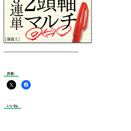
━━━━━━━━━━━━━━━
共有:
いいね: