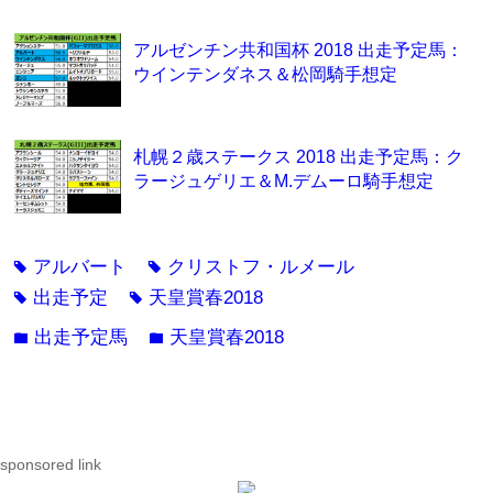
アルゼンチン共和国杯 2018 出走予定馬：
ウインテンダネス＆松岡騎手想定
札幌２歳ステークス 2018 出走予定馬：ク
ラージュゲリエ＆M.デムーロ騎手想定
アルバート
クリストフ・ルメール
tag
tag
出走予定
天皇賞春2018
tag
tag
出走予定馬
天皇賞春2018
folder
folder
sponsored link