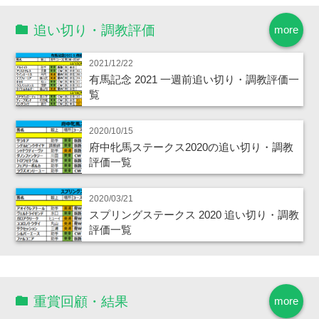
追い切り・調教評価
more
2021/12/22
有馬記念 2021 一週前追い切り・調教評価一
覧
2020/10/15
府中牝馬ステークス2020の追い切り・調教
評価一覧
2020/03/21
スプリングステークス 2020 追い切り・調教
評価一覧
重賞回顧・結果
more