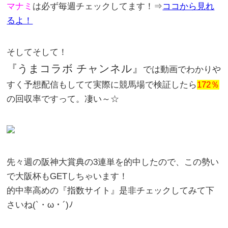
マナミ
は必ず毎週チェックしてます！⇒
ココから見れ
るよ！
そしてそして！
『うまコラボ チャンネル』
では動画でわかりや
すく予想配信もしてて実際に競馬場で検証したら
172％
の回収率ですって。凄い～☆
先々週の阪神大賞典の3連単を的中したので、この勢い
で
大阪杯
もGETしちゃいます！
的中率高めの『指数サイト』是非チェックしてみて下
さいね(`・ω・´)ﾉ