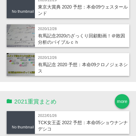
東京大賞典 2020 予想：本命09ウェスタール
No thumbnail
ンド
2020/12/28
有馬記念2020のざっくり回顧動画！＠敗因
分析のバイブルｃｈ
2020/12/26
有馬記念 2020 予想：本命09クロノジェネシ
ス
2021重賞まとめ
more
2022/01/26
TCK女王盃 2022 予想：本命05ショウナンナ
No thumbnail
デシコ