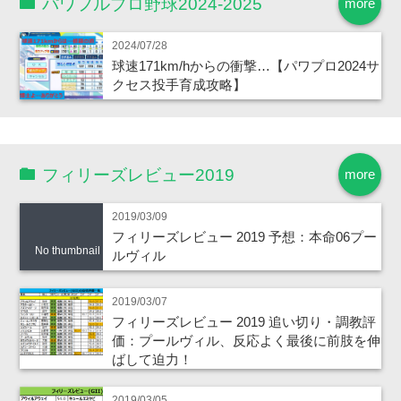
パワフルプロ野球2024-2025
more
2024/07/28
球速171km/hからの衝撃…【パワプロ2024サ
クセス投手育成攻略】
フィリーズレビュー2019
more
2019/03/09
フィリーズレビュー 2019 予想：本命06プー
No thumbnail
ルヴィル
2019/03/07
フィリーズレビュー 2019 追い切り・調教評
価：プールヴィル、反応よく最後に前肢を伸
ばして迫力！
2019/03/05