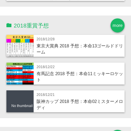
2018重賞予想
more
2018/12/28
東京大賞典 2018 予想：本命13ゴールドドリ
ーム
2018/12/22
有馬記念 2018 予想：本命11ミッキーロケッ
ト
2018/12/21
阪神カップ 2018 予想：本命02ミスターメロ
No thumbnail
ディ