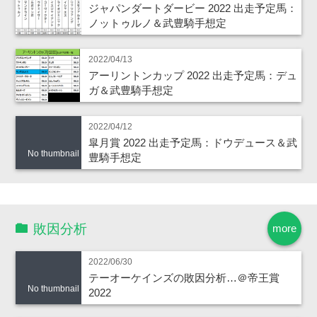
ジャパンダートダービー 2022 出走予定馬：
ノットゥルノ＆武豊騎手想定
2022/04/13
アーリントンカップ 2022 出走予定馬：デュ
ガ＆武豊騎手想定
2022/04/12
皐月賞 2022 出走予定馬：ドウデュース＆武
No thumbnail
豊騎手想定
敗因分析
more
2022/06/30
テーオーケインズの敗因分析…＠帝王賞
No thumbnail
2022