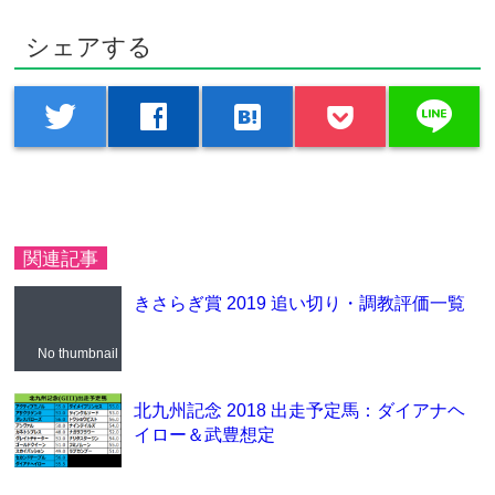
シェアする
line
twitter
facebook
hatenabookmark
関連記事
きさらぎ賞 2019 追い切り・調教評価一覧
No thumbnail
北九州記念 2018 出走予定馬：ダイアナヘ
イロー＆武豊想定