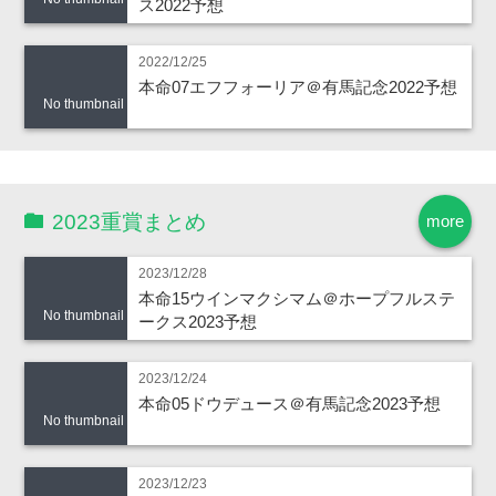
ス2022予想
2022/12/25
本命07エフフォーリア＠有馬記念2022予想
No thumbnail
2023重賞まとめ
more
2023/12/28
本命15ウインマクシマム＠ホープフルステ
No thumbnail
ークス2023予想
2023/12/24
本命05ドウデュース＠有馬記念2023予想
No thumbnail
2023/12/23