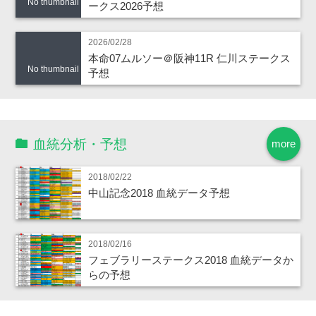
No thumbnail
ークス2026予想
2026/02/28
本命07ムルソー＠阪神11R 仁川ステークス
No thumbnail
予想
血統分析・予想
more
2018/02/22
中山記念2018 血統データ予想
2018/02/16
フェブラリーステークス2018 血統データか
らの予想