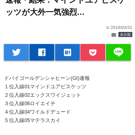
速報・結果：マインドユアビスケ
ッツが大外一気強烈…
2018/03/31
time
folder
未分類
line
twitter
facebook
hatenabookmark
ドバイゴールデンシャヒーン(GI)速報
１位入線01マインドユアビスケッツ
２位入線02エックスワイジェット
３位入線06ロイエイチ
４位入線04ワイルドデュード
５位入線05マテラスカイ