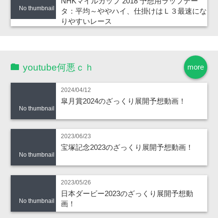
NHKマイルカップ 2018 予想用ラップデー
No thumbnail
タ：平均～ややハイ、仕掛けはＬ３最速にな
りやすいレース
youtube何悪ｃｈ
more
2024/04/12
皐月賞2024のざっくり展開予想動画！
No thumbnail
2023/06/23
宝塚記念2023のざっくり展開予想動画！
No thumbnail
2023/05/26
日本ダービー2023のざっくり展開予想動
No thumbnail
画！