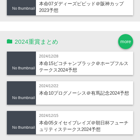
本命07ダディーズビビッド＠阪神カップ
No thumbnail
2023予想
2024重賞まとめ
more
2024/12/28
本命15ピコチャンブラック＠ホープフルス
No thumbnail
テークス2024予想
2024/12/22
本命10プログノーシス＠有馬記念2024予想
No thumbnail
2024/12/15
本命05タイセイブレイズ＠朝日杯フューチ
No thumbnail
ュリティステークス2024予想