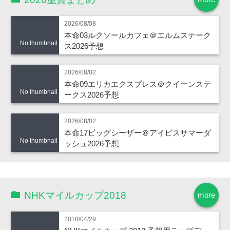
2026/08/08
本命03ルクソールカフェ＠エルムステーク
No thumbnail
ス2026予想
2026/08/02
本命09エリカエクスプレス＠クイーンステ
No thumbnail
ークス2026予想
2026/08/02
本命17ビッグシーザー＠アイビスサマーダ
No thumbnail
ッシュ2026予想
NHKマイルカップ2018
more
2018/04/29