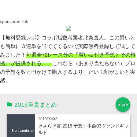
sponsored link
【無料登録レポ】コラボ指数考案者北条直人。この男いと
も簡単に３連単を当ててくるので実際無料登録して試して
みました！
毎週全72レース分の「買い目付き予想とその根
拠」が提供される、、
これなら（あまり当たらない）プロ
の予想を数万円かけて購入するより、だいぶ割がよいと実
感。
2018重賞まとめ
more
2019/02/02
きさらぎ賞 2019 予想：本命03ヴァンドギャ
No thumbnail
ルド