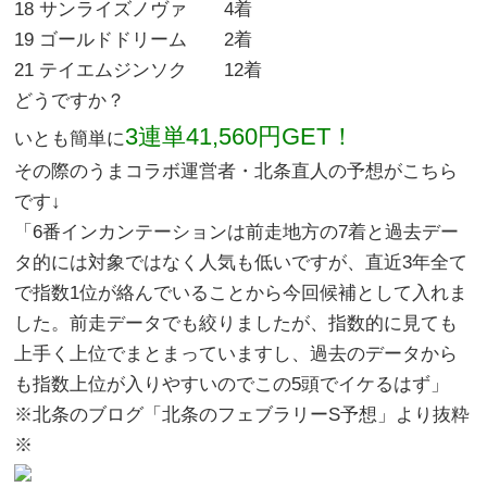
18 サンライズノヴァ 4着
19 ゴールドドリーム 2着
21 テイエムジンソク 12着
どうですか？
3連単41,560円GET！
いとも簡単に
その際のうまコラボ運営者・北条直人の予想がこちら
です↓
「6番インカンテーションは前走地方の7着と過去デー
タ的には対象ではなく人気も低いですが、直近3年全て
で指数1位が絡んでいることから今回候補として入れま
した。前走データでも絞りましたが、指数的に見ても
上手く上位でまとまっていますし、過去のデータから
も指数上位が入りやすいのでこの5頭でイケるはず」
※北条のブログ「北条のフェブラリーS予想」より抜粋
※