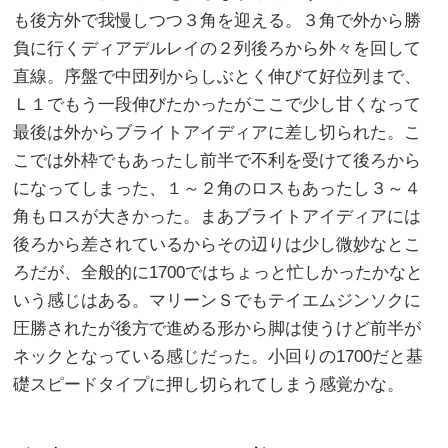
も後方外で我慢しつつ３角を迎える。３角で外から勝
負に行くディアデルレイの２列後ろから外々を回して
直線。序盤で中団列からしぶとく伸びて好位列まで、
Ｌ１でもう一段伸びたかったがここで少し甘くなって
最後は外からブライトアイディアに差し切られた。こ
こでは外枠でもあったし前半で不利を受けて後ろから
になってしまった、１～２角のロスもあったし３～４
角もロスが大きかった。まあブライトアイディアには
後ろから差されているからその辺りは少し微妙なとこ
ろだが、全般的に1700ではちょっと忙しかったかなと
いう感じはある。マリーンＳでもテイエムジンソクに
圧勝されたが後方で進める形から脚は使うけど前半が
ネックとなっている感じだった。小回りの1700だと基
礎スピードタイプに押し切られてしまう感覚かな。