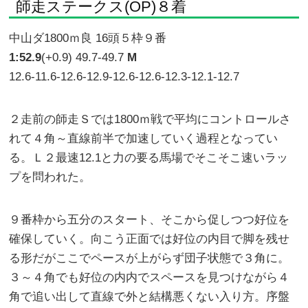
師走ステークス(OP)８着
中山ダ1800ｍ良 16頭５枠９番
1:52.9
(+0.9) 49.7-49.7
M
12.6-11.6-12.6-12.9-12.6-12.6-12.3-12.1-12.7
２走前の師走Ｓでは1800ｍ戦で平均にコントロールさ
れて４角～直線前半で加速していく過程となってい
る。Ｌ２最速12.1と力の要る馬場でそこそこ速いラッ
プを問われた。
９番枠から五分のスタート、そこから促しつつ好位を
確保していく。向こう正面では好位の内目で脚を残せ
る形だがここでペースが上がらず団子状態で３角に。
３～４角でも好位の内内でスペースを見つけながら４
角で追い出して直線で外と結構悪くない入り方。序盤