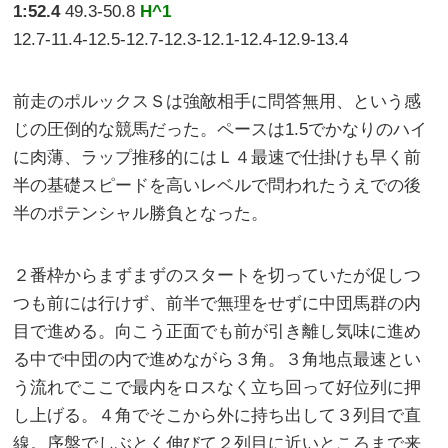
1:52.4
49.3-50.8
H^1
12.7-11.4-12.5-12.7-12.3-12.1-12.4-12.9-13.4
前走のポルックスＳは強敵相手に問答無用、という感
じの圧倒的な競馬だった。ペースは1.5でかなりのハイ
に肉薄、ラップ推移的にはＬ４最速で仕掛けも早く前
半の基礎スピードを高いレベルで問われたうえでの後
半のポテンシャル勝負となった。
２番枠からまずまずのスタートを切っていたが促しつ
つも前には行けず、前半で無理をせずに中団馬群の内
目で進める。向こう正面でも前が引き離し気味に進め
る中で中団の内で進めながら３角。３角地点最速とい
う流れでここで最内をロスなく立ち回って好位列に押
し上げる。４角でそこから外に持ち出して３列目で直
線。序盤でしぶとく伸びて２列目に近いところまで来