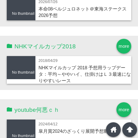
2026/07/26
本命08ベルジュロネット＠東海ステークス
No thumbnail
2026予想
NHKマイルカップ2018
more
2018/04/29
NHKマイルカップ 2018 予想用ラップデー
No thumbnail
タ：平均～ややハイ、仕掛けはＬ３最速にな
りやすいレース
youtube何悪ｃｈ
more
2024/04/12
home
arrowup
皐月賞2024のざっくり展開予想動画！
No thumbnail