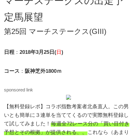
マーチステークスの出走予
定馬展望
第25回 マーチステークス(GIII)
日程
：
2018年3月25日(
日
)
コース
：
阪神芝外1800ｍ
sponsored link
【無料登録レポ】コラボ指数考案者北条直人。この男
いとも簡単に３連単を当ててくるので実際無料登録し
て試してみました！
毎週全72レース分の「買い目付き
予想とその根拠」が提供される、、
これなら（あまり