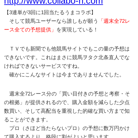
http://www.collabo-n.com
【3連単が3回に1回当たるうまコラボ】
そして競馬ユーザーなら誰しもが願う
「週末全72レ
ース全ての予想提供」
を実現している！
ＴＶでも新聞でも他競馬サイトでもこの量の予想は
できないです。これはまさに競馬ヲタク北条直人でな
ければできないサービスですね。
確かにこんなサイトは今までありませんでした。
週末全72レース分の「買い目付きの予想と考察・そ
の根拠」が提供されるので、購入金額を減らした少点
数買い、そして高配当を重視した的確な買い方まで知
ることができます。
プロ（さほど当たらないプロ）の予想に数万円かけ
て購入するより、格段に割がよいと思います。