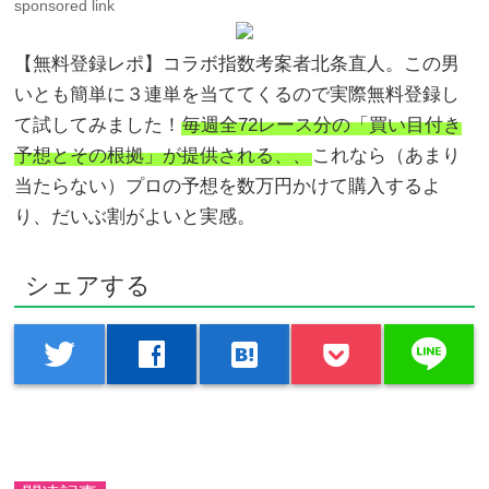
sponsored link
【無料登録レポ】コラボ指数考案者北条直人。この男
いとも簡単に３連単を当ててくるので実際無料登録し
て試してみました！
毎週全72レース分の「買い目付き
予想とその根拠」が提供される、、
これなら（あまり
当たらない）プロの予想を数万円かけて購入するよ
り、だいぶ割がよいと実感。
シェアする
line
twitter
facebook
hatenabookmark