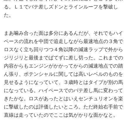
る。Ｌ１でバテ差しズドンとラインルーフを撃破し
た。
まあ噛み合った面は多分にあるんだが、それでもハイ
ペースの流れを中団で追走しながら最速地点の３角で
ロスなく立ち回りつつ４角以降の減速ラップで外から
ジリジリと最後までばてずに差し切った。これまでの
内容からもエンジンがかかってからの減速地点での踏
ん張り、ポテンシャルに関しては高いレベルのものを
見せるようになっていて、３歳時とはタイプが別の馬
になっている。ハイペースでのバテ差し馬に変わって
きたかな。ロスがあったとはいえセンチュリオンを楽
に撃破したのは評価したいところ。ただ終始右手前で
直線は走っていたのでここは気がかりな面かなと。