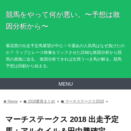
競馬をやって何が悪い。〜予想は敗
因分析から〜
菊花賞の出走予定馬展望が中心！今週あの人気馬はなぜ負けたの
か？ ラップとレース映像をリンクさせた詳細な敗因分析から競
馬の真髄に迫る。 敗因分析できれば次買うべき馬が解る。競馬
予想は回顧から始まる。
MENU
Home
»
2018重賞まとめ
»
マーチステークス2018
»
home
folder
folder
マーチステークス 2018 出走予定