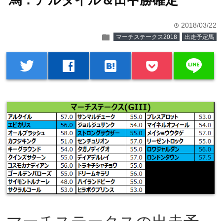
馬：アルタイル＆田中勝確定
2018/03/22
time
folder
マーチステークス2018
出走予定馬
line
twitter
facebook
hatenabookmark