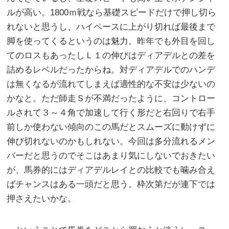
ルが高い。1800ｍ戦なら基礎スピードだけで押し切ら
れないと思うし、ハイペースに上がり切れば最後まで
脚を使ってくるというのは魅力。昨年でも外目を回し
てのロスもあったしＬ１の伸びはディアデルとの差を
詰めるレベルだったからね。対ディアデルでのハンデ
は無くなるが流れてしまえば適性的な不安は少ないの
かなと。ただ師走Ｓが不満だったように、コントロー
ルされて３～４角で加速して行く形だと右回りで右手
前しか使わない傾向のこの馬だとスムーズに動けずに
伸び切れないのかもしれない。今回は多分流れるメン
バーだと思うのでそこはあまり気にしないでおきたい
が、馬券的にはディアデルレイとの比較でも噛み合え
ばチャンスはある一頭だと思う。枠次第だが連下では
押さえたいかな。