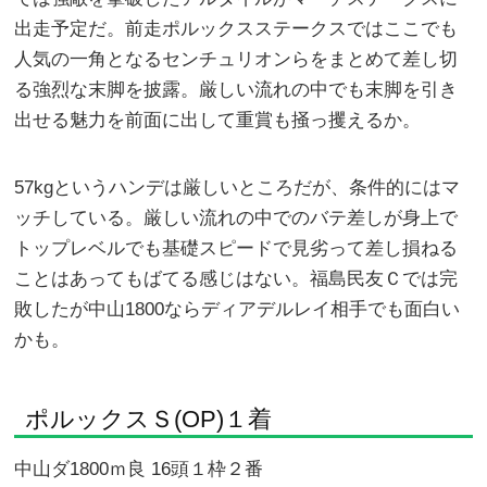
出走予定だ。前走ポルックスステークスではここでも
人気の一角となるセンチュリオンらをまとめて差し切
る強烈な末脚を披露。厳しい流れの中でも末脚を引き
出せる魅力を前面に出して重賞も掻っ攫えるか。
57kgというハンデは厳しいところだが、条件的にはマ
ッチしている。厳しい流れの中でのバテ差しが身上で
トップレベルでも基礎スピードで見劣って差し損ねる
ことはあってもばてる感じはない。福島民友Ｃでは完
敗したが中山1800ならディアデルレイ相手でも面白い
かも。
ポルックスＳ(OP)１着
中山ダ1800ｍ良 16頭１枠２番