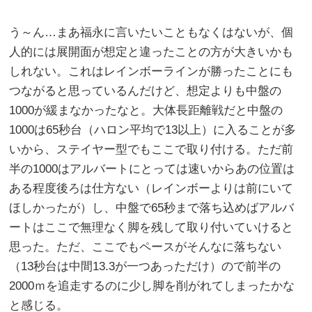
う～ん…まあ福永に言いたいこともなくはないが、個
人的には展開面が想定と違ったことの方が大きいかも
しれない。これはレインボーラインが勝ったことにも
つながると思っているんだけど、想定よりも中盤の
1000が緩まなかったなと。大体長距離戦だと中盤の
1000は65秒台（ハロン平均で13以上）に入ることが多
いから、ステイヤー型でもここで取り付ける。ただ前
半の1000はアルバートにとっては速いからあの位置は
ある程度後ろは仕方ない（レインボーよりは前にいて
ほしかったが）し、中盤で65秒まで落ち込めばアルバ
ートはここで無理なく脚を残して取り付いていけると
思った。ただ、ここでもペースがそんなに落ちない
（13秒台は中間13.3が一つあっただけ）ので前半の
2000ｍを追走するのに少し脚を削がれてしまったかな
と感じる。