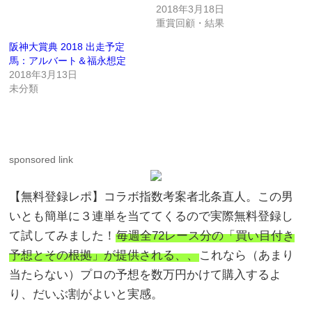
2018年3月18日
重賞回顧・結果
阪神大賞典 2018 出走予定
馬：アルバート＆福永想定
2018年3月13日
未分類
sponsored link
【無料登録レポ】コラボ指数考案者北条直人。この男
いとも簡単に３連単を当ててくるので実際無料登録し
て試してみました！
毎週全72レース分の「買い目付き
予想とその根拠」が提供される、、
これなら（あまり
当たらない）プロの予想を数万円かけて購入するよ
り、だいぶ割がよいと実感。