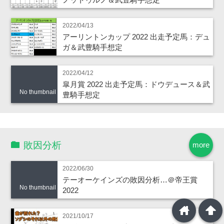
2022/04/13
アーリントンカップ 2022 出走予定馬：デュ
ガ＆武豊騎手想定
2022/04/12
皐月賞 2022 出走予定馬：ドウデュース＆武
No thumbnail
豊騎手想定
敗因分析
more
2022/06/30
テーオーケインズの敗因分析…＠帝王賞
No thumbnail
2022
home
arrowup
2021/10/17