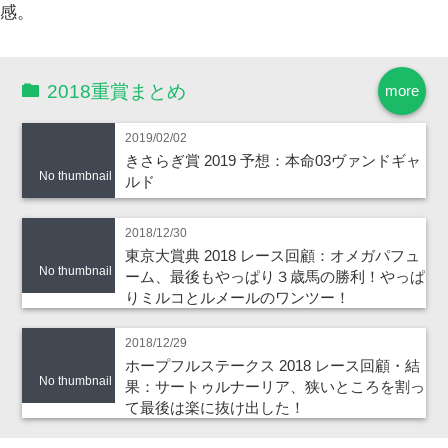
感。
2018重賞まとめ
more
2019/02/02
きさらぎ賞 2019 予想：本命03ヴァンドギャ
No thumbnail
ルド
2018/12/30
東京大賞典 2018 レース回顧：オメガパフュ
No thumbnail
ーム、最後もやっぱり３歳馬の勝利！やっぱ
りミルコとルメールのワンツー！
2018/12/29
ホープフルステークス 2018 レース回顧・結
No thumbnail
果：サートゥルナーリア、狭いところを割っ
て最後は楽に抜け出した！