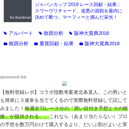
ジャパンカップ 2019 レース回顧・結果：
スワーヴリチャード、道悪の混戦を最内に
決めて断つ、マーフィーと掴んだ栄光！
No thumbnail
アルバート
敗因分析
阪神大賞典2018
tag
tag
tag
敗因分析
重賞回顧・結果
阪神大賞典2018
folder
folder
folder
sponsored link
【無料登録レポ】コラボ指数考案者北条直人。この男いと
も簡単に３連単を当ててくるので実際無料登録して試して
みました！
毎週全72レース分の「買い目付き予想とその根
拠」が提供される、、
これなら（あまり当たらない）プロ
の予想を数万円かけて購入するより、だいぶ割がよいと実