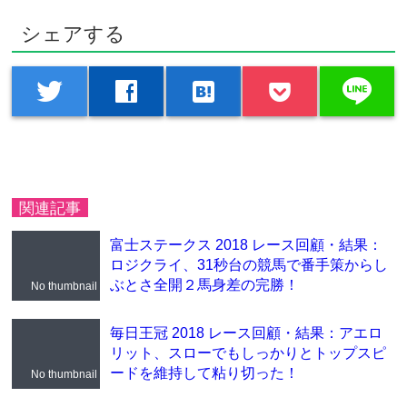
シェアする
line
twitter
facebook
hatenabookmark
関連記事
富士ステークス 2018 レース回顧・結果：
ロジクライ、31秒台の競馬で番手策からし
ぶとさ全開２馬身差の完勝！
No thumbnail
毎日王冠 2018 レース回顧・結果：アエロ
リット、スローでもしっかりとトップスピ
ードを維持して粘り切った！
No thumbnail