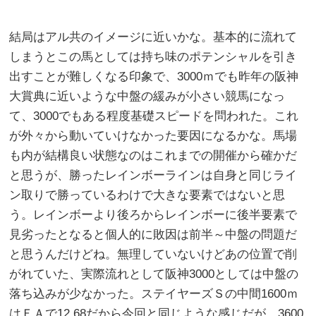
結局はアル共のイメージに近いかな。基本的に流れて
しまうとこの馬としては持ち味のポテンシャルを引き
出すことが難しくなる印象で、3000ｍでも昨年の阪神
大賞典に近いような中盤の緩みが小さい競馬になっ
て、3000でもある程度基礎スピードを問われた。これ
が外々から動いていけなかった要因になるかな。馬場
も内が結構良い状態なのはこれまでの開催から確かだ
と思うが、勝ったレインボーラインは自身と同じライ
ン取りで勝っているわけで大きな要素ではないと思
う。レインボーより後ろからレインボーに後半要素で
見劣ったとなると個人的に敗因は前半～中盤の問題だ
と思うんだけどね。無理していないけどあの位置で削
がれていた、実際流れとして阪神3000としては中盤の
落ち込みが少なかった。ステイヤーズＳの中間1600ｍ
はＦＡで12.68だから今回と同じような感じだが、3600