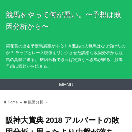
競馬をやって何が悪い。〜予想は敗
因分析から〜
菊花賞の出走予定馬展望が中心！今週あの人気馬はなぜ負けたの
か？ ラップとレース映像をリンクさせた詳細な敗因分析から競
馬の真髄に迫る。 敗因分析できれば次買うべき馬が解る。競馬
予想は回顧から始まる。
MENU
Home
»
敗因分析
»
home
folder
阪神大賞典 2018 アルバートの敗