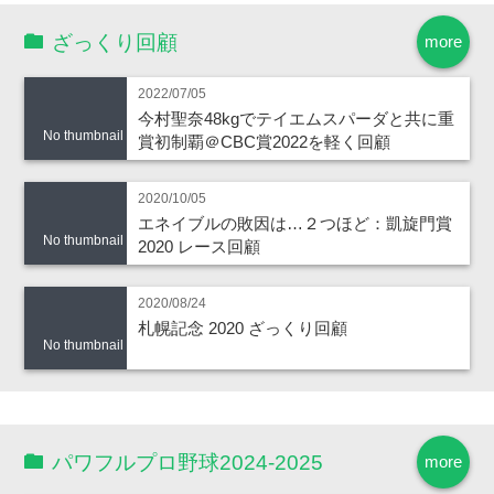
ざっくり回顧
more
2022/07/05
今村聖奈48kgでテイエムスパーダと共に重
No thumbnail
賞初制覇＠CBC賞2022を軽く回顧
2020/10/05
エネイブルの敗因は…２つほど：凱旋門賞
No thumbnail
2020 レース回顧
2020/08/24
札幌記念 2020 ざっくり回顧
No thumbnail
パワフルプロ野球2024-2025
more