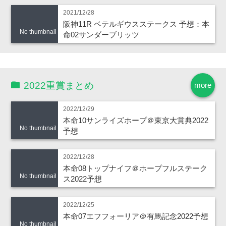
2021/12/28
阪神11R ベテルギウスステークス 予想：本
No thumbnail
命02サンダーブリッツ
2022重賞まとめ
more
2022/12/29
本命10サンライズホープ＠東京大賞典2022
No thumbnail
予想
2022/12/28
本命08トップナイフ＠ホープフルステーク
No thumbnail
ス2022予想
2022/12/25
本命07エフフォーリア＠有馬記念2022予想
No thumbnail