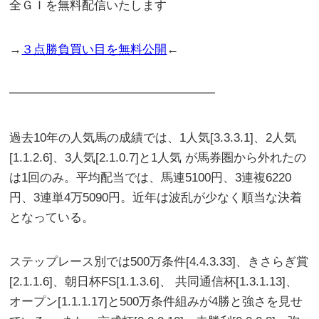
全ＧＩを無料配信いたします
→
３点勝負買い目を無料公開
←
━━━━━━━━━━━━━━━━━
過去10年の人気馬の成績では、1人気[3.3.3.1]、2人気
[1.1.2.6]、3人気[2.1.0.7]と1人気 が馬券圏から外れたの
は1回のみ。平均配当では、馬連5100円、3連複6220
円、3連単4万5090円。近年は波乱が少なく順当な決着
となっている。
ステップレース別では500万条件[4.4.3.33]、きさらぎ賞
[2.1.1.6]、朝日杯FS[1.1.3.6]、 共同通信杯[1.3.1.13]、
オープン[1.1.1.17]と500万条件組みが4勝と強さを見せ