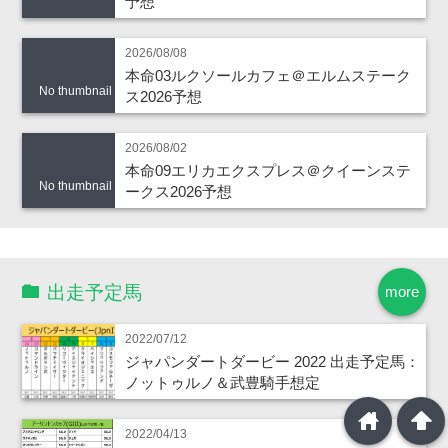
予想
2026/08/08
本命03ルクソールカフェ＠エルムステーク
No thumbnail
ス2026予想
2026/08/02
本命09エリカエクスプレス＠クイーンステ
No thumbnail
ークス2026予想
出走予定馬
more
2022/07/12
ジャパンダートダービー 2022 出走予定馬：
ノットゥルノ＆武豊騎手想定
home
arrowup
2022/04/13