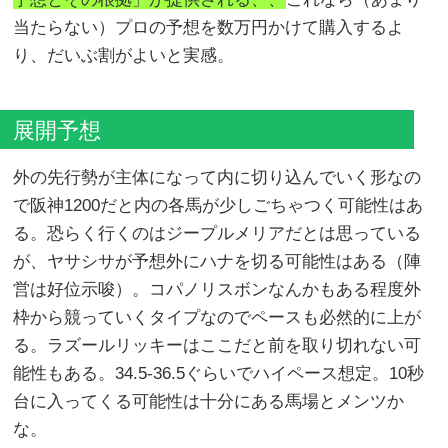
当たらない）プロの予想を数万円かけて購入するよ
り、だいぶ割がよいと実感。
展開予想
外の先行勢が主体になって内に切り込んでいく形なの
で阪神1200だと内の各馬が少しごちゃつく可能性はあ
る。恐らく行くのはジープルメリアだとは思っている
が、ヤサシサが予想外にハナを切る可能性はある（陣
営は好位示唆）。コパノリスボンなんかもある程度外
枠から競っていくタイプなのでペースも必然的に上が
る。ラズールリッキーはここだと前を取り切れない可
能性もある。34.5-36.5ぐらいでハイペース想定。10秒
台に入ってくる可能性は十分にある馬場とメンツか
な。