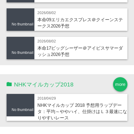
2026/08/02
本命09エリカエクスプレス＠クイーンステ
No thumbnail
ークス2026予想
2026/08/02
本命17ビッグシーザー＠アイビスサマーダ
No thumbnail
ッシュ2026予想
NHKマイルカップ2018
more
2018/04/29
NHKマイルカップ 2018 予想用ラップデー
No thumbnail
タ：平均～ややハイ、仕掛けはＬ３最速にな
りやすいレース