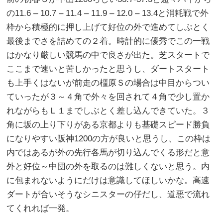
の11.6 – 10.7 – 11.4 – 11.9 – 12.0 – 13.4と消耗戦で外
枠から積極的に押し上げて好位の外で進めてしぶとく
最後までさを詰めての２着。時計的に優秀でこの一戦
はかなり厳しい競馬の中で良さが出た。芝スタートで
ここまで速いと苦しかったと思うし、ダートスタート
も上手くはないが前走の橿原Ｓの場合は中目からつい
ていったが３～４角で外々を回されて４角で少し置か
れながらもＬ１までしぶとく差し込んできていた。３
角に坂の上り下りがある京都よりも基礎スピード勝負
になりやすい阪神1200の方が良いと思うし、この枠は
内ではあるが外の先行各馬が切り込んでくる形だと意
外と好位～中団の外を取るのは難しくないと思う。内
に包まれないようにだけは意識してほしいかな。高速
ダートが合いそうなシニスターの仔だし、道悪で流れ
てくれれば一発。