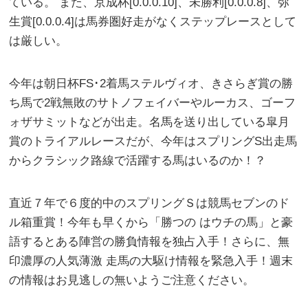
ている。 また、京成杯[0.0.0.10]、未勝利[0.0.0.8]、弥
生賞[0.0.0.4]は馬券圏好走がなくステップレースとして
は厳しい。
今年は朝日杯FS･2着馬ステルヴィオ、きさらぎ賞の勝
ち馬で2戦無敗のサトノフェイバーやルーカス、ゴーフ
ォザサミットなどが出走。名馬を送り出している皐月
賞のトライアルレースだが、今年はスプリングS出走馬
からクラシック路線で活躍する馬はいるのか！？
直近７年で６度的中のスプリングＳは競馬セブンのド
ル箱重賞！今年も早くから「勝つの はウチの馬」と豪
語するとある陣営の勝負情報を独占入手！さらに、無
印濃厚の人気薄激 走馬の大駆け情報を緊急入手！週末
の情報はお見逃しの無いようご注意ください。