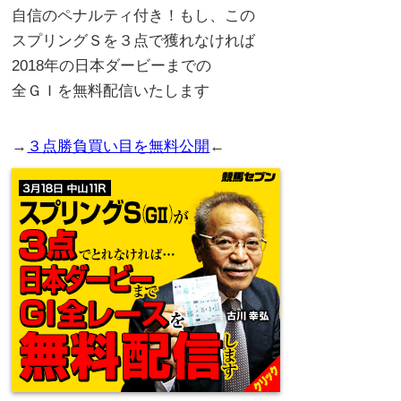
自信のペナルティ付き！もし、この
スプリングＳを３点で獲れなければ
2018年の日本ダービーまでの
全ＧＩを無料配信いたします
→
３点勝負買い目を無料公開
←