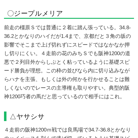
〇ジープルメリア
前走の橿原Ｓでは普通に２着に踏ん張っている。34.8-
36.2とかなりのハイだが1.4まで、京都だと３角の坂の
影響でそこまで上げ切れずにスピードではなかなか押
し切りにくい。４走前の花のみちＳでも阪神1200の道
悪で２列目外からしぶとく粘っているように基礎スピ
ード勝負が理想。この枠の並びなら内に切り込みなが
らハナを主張、もしくは外の何かを行かせることは難
しくないのでレースの主導権も取りやすい。典型的阪
神1200巧者の馬だと思っているので相手にはこれ。
△ヤサシサ
４走前の阪神1200ｍ戦では良馬場で34.7-36.8とかなり