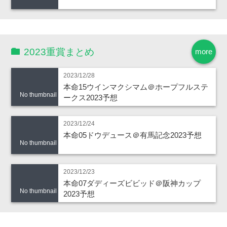
2023重賞まとめ
more
2023/12/28
本命15ウインマクシマム＠ホープフルステ
No thumbnail
ークス2023予想
2023/12/24
本命05ドウデュース＠有馬記念2023予想
No thumbnail
2023/12/23
本命07ダディーズビビッド＠阪神カップ
No thumbnail
2023予想