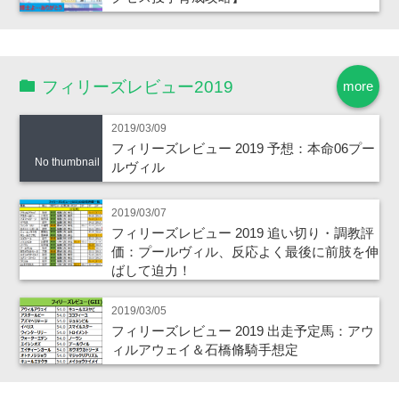
フィリーズレビュー2019
more
2019/03/09
フィリーズレビュー 2019 予想：本命06プー
No thumbnail
ルヴィル
2019/03/07
フィリーズレビュー 2019 追い切り・調教評
価：プールヴィル、反応よく最後に前肢を伸
ばして迫力！
2019/03/05
フィリーズレビュー 2019 出走予定馬：アウ
ィルアウェイ＆石橋脩騎手想定