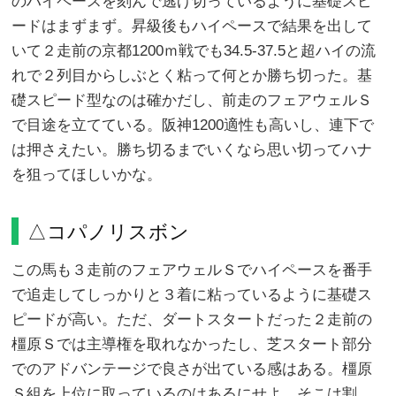
のハイペースを刻んで逃げ切っているように基礎スピ
ードはまずまず。昇級後もハイペースで結果を出して
いて２走前の京都1200ｍ戦でも34.5-37.5と超ハイの流
れで２列目からしぶとく粘って何とか勝ち切った。基
礎スピード型なのは確かだし、前走のフェアウェルＳ
で目途を立てている。阪神1200適性も高いし、連下で
は押さえたい。勝ち切るまでいくなら思い切ってハナ
を狙ってほしいかな。
△コパノリスボン
この馬も３走前のフェアウェルＳでハイペースを番手
で追走してしっかりと３着に粘っているように基礎ス
ピードが高い。ただ、ダートスタートだった２走前の
橿原Ｓでは主導権を取れなかったし、芝スタート部分
でのアドバンテージで良さが出ている感はある。橿原
Ｓ組を上位に取っているのはあるにせよ、そこは割