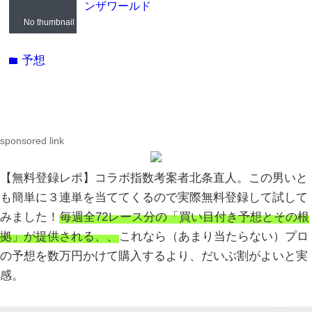
ンザワールド
No thumbnail
予想
folder
sponsored link
【無料登録レポ】コラボ指数考案者北条直人。この男いと
も簡単に３連単を当ててくるので実際無料登録して試して
みました！
毎週全72レース分の「買い目付き予想とその根
拠」が提供される、、
これなら（あまり当たらない）プロ
の予想を数万円かけて購入するより、だいぶ割がよいと実
感。