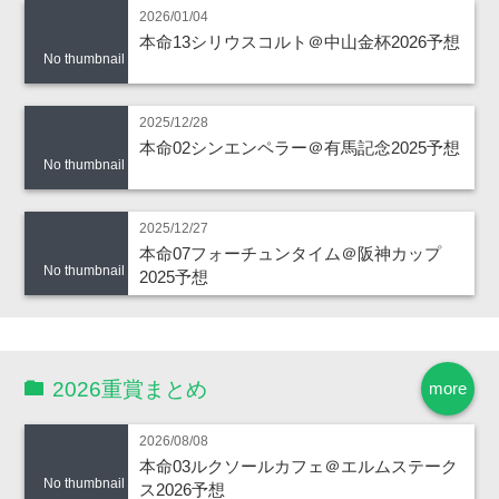
2026/01/04
本命13シリウスコルト＠中山金杯2026予想
No thumbnail
2025/12/28
本命02シンエンペラー＠有馬記念2025予想
No thumbnail
2025/12/27
本命07フォーチュンタイム＠阪神カップ
No thumbnail
2025予想
2026重賞まとめ
more
2026/08/08
本命03ルクソールカフェ＠エルムステーク
No thumbnail
ス2026予想