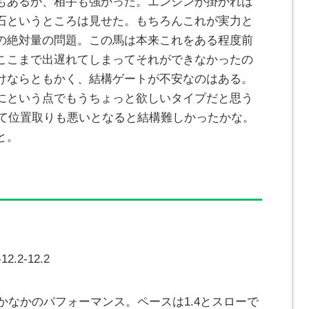
もあるが、相手も強かった。エンジンが掛かれば
石というところは見せた。もちろんこれが実力と
の絶対量の問題。この馬は本来これをある程度前
ここまで出遅れてしまってそれができなかったの
けならともかく、結構ゲートが不安なのはある。
にという点でもうちょっと欲しいタイプだと思う
れて位置取りも悪いとなると結構難しかったかな。
と。
-12.2-12.2
なかなかのパフォーマンス。ペースは1.4とスローで