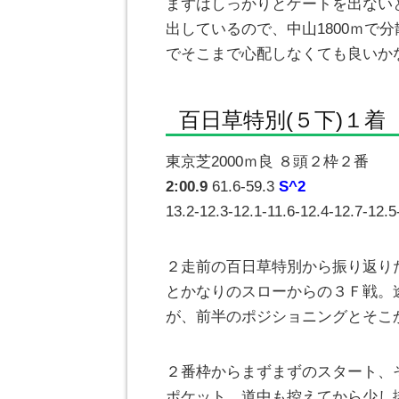
まずはしっかりとゲートを出ない
出しているので、中山1800ｍで
でそこまで心配しなくても良いか
百日草特別(５下)１着
東京芝2000ｍ良 ８頭２枠２番
2:00.9
61.6-59.3
S^2
13.2-12.3-12.1-11.6-12.4-12.7-12.5
２走前の百日草特別から振り返りた
とかなりのスローからの３Ｆ戦。
が、前半のポジショニングとそこ
２番枠からまずまずのスタート、
ポケット。道中も控えてから少し