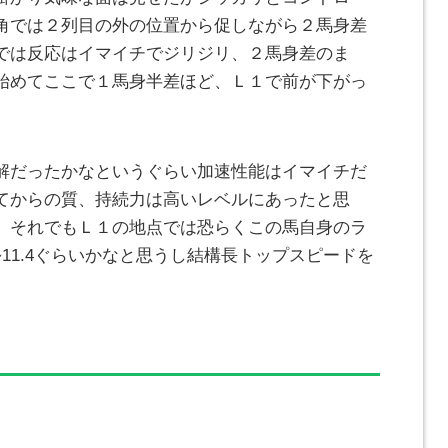
角では２列目の外の位置から促しながら２馬身差
では反応はイマイチでジリジリ、２馬身差のま
始めてここで１馬身半差ほど、Ｌ１で前が下がっ
。
解だったかなというぐらい加速性能はイマイチだ
てからの質、持続力は高いレベルにあったと思
、それでもＬ１の地点では恐らくこの馬自身のラ
3~11.4ぐらいかなと思うし結構長トップスピードを