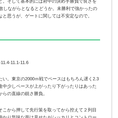
と。そして基本的には府中の決め手勝負で良さを
分散しながらとなるとどうか。未勝利で強かったの
なと思うが、ゲートに関しては不安定なので。
-11.4-11.1-11.6
い。東京の2000ｍ戦でペースはもちろん遅く2.3
途中少しペースが上がったり下がったりはあった
からの直線の鋭さ勝負。
そこから押して先行策を取ってから控えて２列目
掛かり気味な面は見せたがシッカリとコントロー