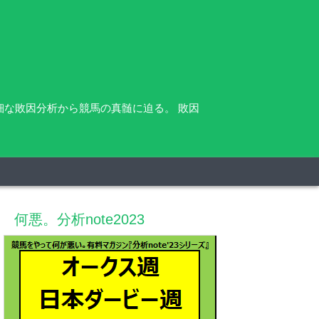
細な敗因分析から競馬の真髄に迫る。 敗因
何悪。分析note2023