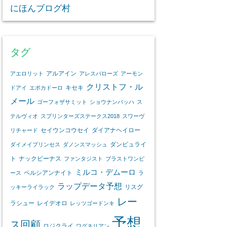
にほんブログ村
タグ
アルアイン
アエロリット
アレスバローズ
アーモン
クリストフ・ル
キセキ
ドアイ
エポカドーロ
メール
ゴーフォザサミット
ショウナンバッハ
ス
テルヴィオ
スプリンターズステークス2018
スワーヴ
セイウンコウセイ
ダイアナヘイロー
リチャード
ダイメイプリンセス
ダノンスマッシュ
ダンビュライ
ナックビーナス
ト
ファンタジスト
ブラストワンピ
ミルコ・デムーロ
ペルシアンナイト
ース
ラ
ラップデータ予想
リスグ
ッキーライラック
レー
ラシュー
レイデオロ
レッツゴードンキ
予想
ス回顧
ロジクライ
ワグネリアン