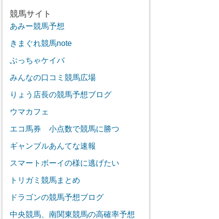
競馬サイト
あみー競馬予想
きまぐれ競馬note
ぶっちゃケイバ
みんなの口コミ競馬広場
りょう店長の競馬予想ブログ
ウマカフェ
エコ馬券 小点数で競馬に勝つ
ギャンブルあんてな速報
スマートボーイの様に逃げたい
トリガミ競馬まとめ
ドラゴンの競馬予想ブログ
中央競馬、南関東競馬の高確率予想