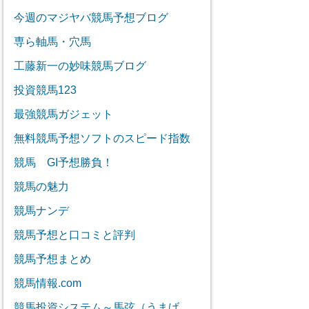
今週のマジヤバ競馬予想ブログ
専ら軸馬・穴馬
工藤新一の妙味競馬ブログ
投資競馬123
最強競馬ガジェット
無料競馬予想ソフトのスピード指数
競馬 GI予想勝負！
競馬の魅力
競馬ナンデ
競馬予想と口コミと評判
競馬予想まとめ
競馬情報.com
競馬投資システム～馬弦（うまげ