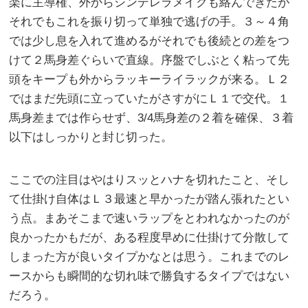
楽に主導権、外からシンデレラメイクも絡んできたが
それでもこれを振り切って単独で逃げの手。３～４角
では少し息を入れて進めるがそれでも後続との差をつ
けて２馬身差ぐらいで直線。序盤でしぶとく粘って先
頭をキープも外からラッキーライラックが来る。Ｌ２
ではまだ先頭に立っていたがさすがにＬ１で交代。１
馬身差までは作らせず、3/4馬身差の２着を確保、３着
以下はしっかりと封じ切った。
ここでの注目はやはりスッとハナを切れたこと、そし
て仕掛け自体はＬ３最速と早かったが踏ん張れたとい
う点。まあそこまで速いラップをとわれなかったのが
良かったかもだが、ある程度早めに仕掛けて分散して
しまった方が良いタイプかなとは思う。これまでのレ
ースからも瞬間的な切れ味で勝負するタイプではない
だろう。