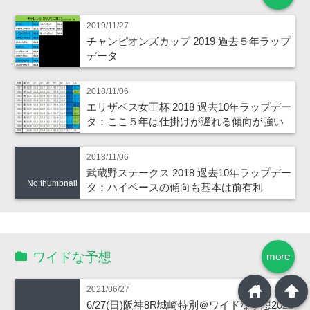
2019/11/27
チャンピオンズカップ 2019 過去５年ラップ
データ
2018/11/06
エリザベス女王杯 2018 過去10年ラップデー
タ：ここ５年は仕掛けが遅れる傾向が強い
2018/11/06
武蔵野ステークス 2018 過去10年ラップデー
No thumbnail
タ：ハイペースの傾向も基本は前有利
ワイドな予想
more
home
arrowup
2021/06/27
6/27(日)阪神8R城崎特別＠ワイドな予想2021