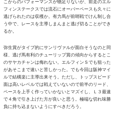
こからのパフォーマンスが物足りないが、前走のエル
フィンステークスでは流石にオーバーペースも久々に
逃げられたのは収穫か。有力馬が前哨戦でけん制し合
う中で、レースを主導しまんまと逃げ切ることができ
るか。
弥生賞がタイプ的にサンリヴァルが面白そうなのと同
様、逃げ馬有利のチューリップ賞の傾向からするとこ
のサヤカチャンは侮れない。エルフィンＳでも狙った
があそこまで速いと苦しかった。でも今回は阪神マイ
ルで結構楽に主導出来そう。ただし、トップスピード
面は高いレベルでは戦えていないので前半のリード、
ペースを上手く作っていかないとマズイし、Ｌ３最速
で４角で引き上げた方が良いと思う。極端な切れ味勝
負に持ち込まないようにすべきだろう。