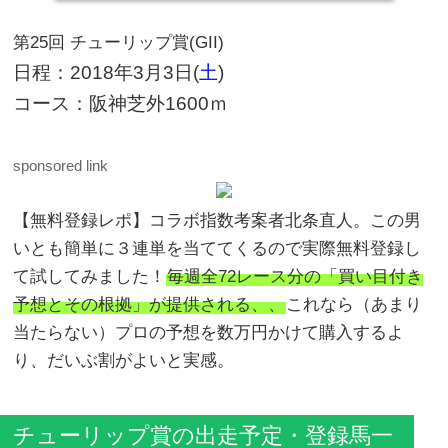
第25回 チューリップ賞(GII)
日程：2018年3月3日(
土
)
コース：阪神芝外1600ｍ
sponsored link
【無料登録レポ】コラボ指数考案者北条直人。この男
いとも簡単に３連単を当ててくるので実際無料登録し
て試してみました！
毎週全72レース分の「買い目付き
予想とその根拠」が提供される、、
これなら（あまり
当たらない）プロの予想を数万円かけて購入するよ
り、だいぶ割がよいと実感。
チューリップ賞の出走予定・登録馬一