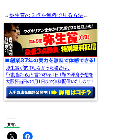
→
弥生賞の３点を無料で見る方法
←
共有: