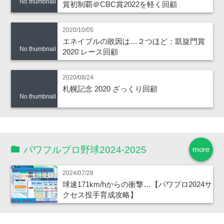
No thumbnail
賞初制覇＠CBC賞2022を軽く回顧
2020/10/05
エネイブルの敗因は…２つほど：凱旋門賞
No thumbnail
2020 レース回顧
2020/08/24
札幌記念 2020 ざっくり回顧
No thumbnail
パワフルプロ野球2024-2025
more
2024/07/28
球速171km/hからの衝撃…【パワプロ2024サ
クセス投手育成攻略】