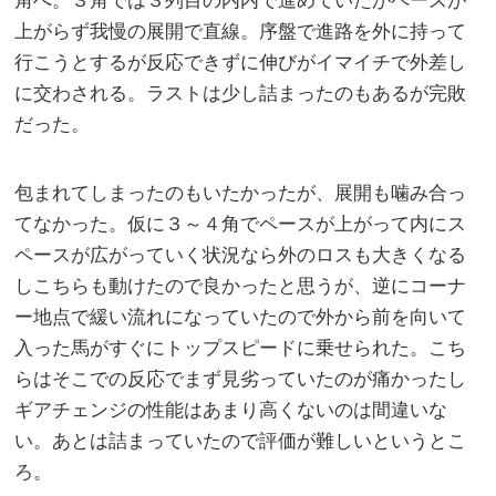
角へ。３角では３列目の内内で進めていたがペースが
上がらず我慢の展開で直線。序盤で進路を外に持って
行こうとするが反応できずに伸びがイマイチで外差し
に交わされる。ラストは少し詰まったのもあるが完敗
だった。
包まれてしまったのもいたかったが、展開も噛み合っ
てなかった。仮に３～４角でペースが上がって内にス
ペースが広がっていく状況なら外のロスも大きくなる
しこちらも動けたので良かったと思うが、逆にコーナ
ー地点で緩い流れになっていたので外から前を向いて
入った馬がすぐにトップスピードに乗せられた。こち
らはそこでの反応でまず見劣っていたのが痛かったし
ギアチェンジの性能はあまり高くないのは間違いな
い。あとは詰まっていたので評価が難しいというとこ
ろ。