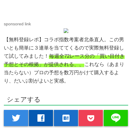
sponsored link
【無料登録レポ】コラボ指数考案者北条直人。この男
いとも簡単に３連単を当ててくるので実際無料登録し
て試してみました！
毎週全72レース分の「買い目付き
予想とその根拠」が提供される、、
これなら（あまり
当たらない）プロの予想を数万円かけて購入するよ
り、だいぶ割がよいと実感。
シェアする
line
twitter
facebook
hatenabookmark