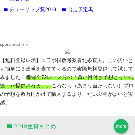
チューリップ賞2018
出走予定馬
folder
folder
sponsored link
【無料登録レポ】コラボ指数考案者北条直人。この男いと
も簡単に３連単を当ててくるので実際無料登録して試して
みました！
毎週全72レース分の「買い目付き予想とその根
拠」が提供される、、
これなら（あまり当たらない）プロ
の予想を数万円かけて購入するより、だいぶ割がよいと実
感。
2018重賞まとめ
more