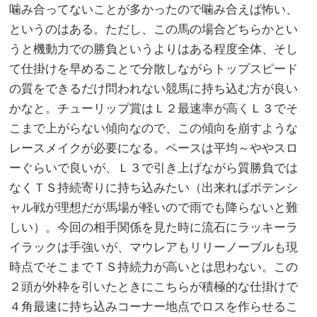
噛み合ってないことが多かったので噛み合えば怖い、
というのはある。ただし、この馬の場合どちらかとい
うと機動力での勝負というよりはある程度全体、そし
て仕掛けを早めることで分散しながらトップスピード
の質をできるだけ問われない競馬に持ち込む方が良い
かなと。チューリップ賞はＬ２最速率が高くＬ３でそ
こまで上がらない傾向なので、この傾向を崩すような
レースメイクが必要になる。ペースは平均～ややスロ
ーぐらいで良いが、Ｌ３で引き上げながら質勝負では
なくＴＳ持続寄りに持ち込みたい（出来ればポテンシ
ャル戦が理想だが馬場が軽いので雨でも降らないと難
しい）。今回の相手関係を見た時に流石にラッキーラ
イラックは手強いが、マウレアもリリーノーブルも現
時点でそこまでＴＳ持続力が高いとは思わない。この
２頭が外枠を引いたときにこちらが積極的な仕掛けで
４角最速に持ち込みコーナー地点でロスを作らせるこ