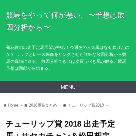
競馬をやって何が悪い。〜予想は敗
因分析から〜
菊花賞の出走予定馬展望が中心！今週あの人気馬はなぜ負けたの
か？ ラップとレース映像をリンクさせた詳細な敗因分析から競
馬の真髄に迫る。 敗因分析できれば次買うべき馬が解る。競馬
予想は回顧から始まる。
MENU
Home
»
2018重賞まとめ
»
チューリップ賞2018
»
home
folder
folder
チューリップ賞 2018 出走予定