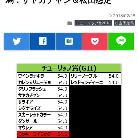
馬：サヤカチャン＆松田想定
2018/02/28
time
folder
チューリップ賞2018
出走予定馬
line
twitter
facebook
hatenabookmark