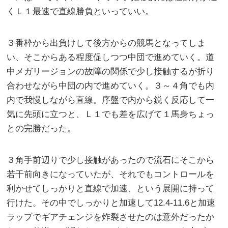
くＬ１最速で直線勝負といっていい。
３番枠から出負けして後方からの競馬となってしま
い、そこからある程度促しつつ中団で進めていく。道
中メガリージョンの故障の関係で少し接触するが折り
合わせながら中団の内で進めていく。３～４角でも内
内で我慢しながら直線。序盤で内から鋭く反応して一
気に先頭に立つと、Ｌ１でも差を広げて１馬身ちょっ
との完勝だった。
３角手前辺りで少し接触があったので流石にそこから
若干前向きになっていたが、それでもコントロールを
利かせてしっかりと直線で加速、という展開に持って
行けた。その中でしっかりと加速して12.4-11.6と加速
ラップでギアチェンジを炸裂させたのは意外だったか