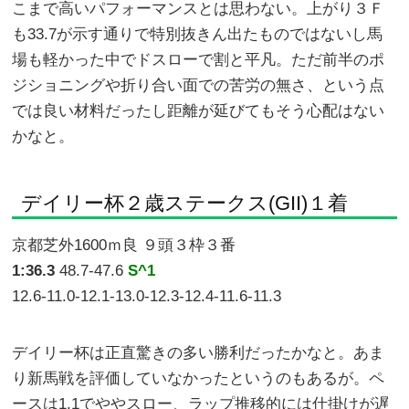
こまで高いパフォーマンスとは思わない。上がり３Ｆ
も33.7が示す通りで特別抜きん出たものではないし馬
場も軽かった中でドスローで割と平凡。ただ前半のポ
ジショニングや折り合い面での苦労の無さ、という点
では良い材料だったし距離が延びてもそう心配はない
かなと。
デイリー杯２歳ステークス(GII)１着
京都芝外1600ｍ良 ９頭３枠３番
1:36.3
48.7-47.6
S^1
12.6-11.0-12.1-13.0-12.3-12.4-11.6-11.3
デイリー杯は正直驚きの多い勝利だったかなと。あま
り新馬戦を評価していなかったというのもあるが。ペ
ースは1.1でややスロー、ラップ推移的には仕掛けが遅