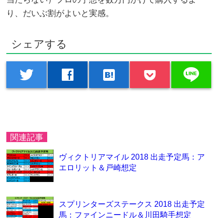
り、だいぶ割がよいと実感。
シェアする
line
twitter
facebook
hatenabookmark
関連記事
ヴィクトリアマイル 2018 出走予定馬：ア
エロリット＆戸崎想定
スプリンターズステークス 2018 出走予定
馬：ファインニードル＆川田騎手想定