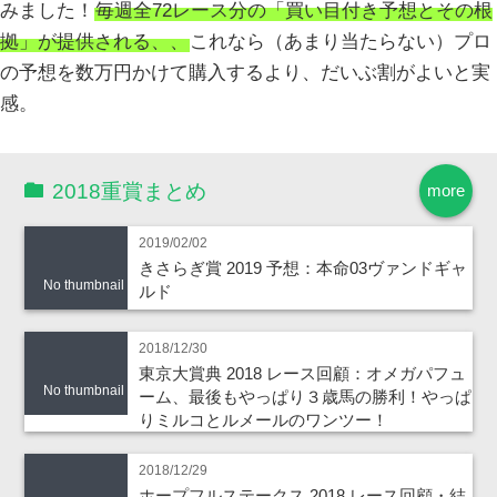
みました！
毎週全72レース分の「買い目付き予想とその根
拠」が提供される、、
これなら（あまり当たらない）プロ
の予想を数万円かけて購入するより、だいぶ割がよいと実
感。
2018重賞まとめ
more
2019/02/02
きさらぎ賞 2019 予想：本命03ヴァンドギャ
No thumbnail
ルド
2018/12/30
東京大賞典 2018 レース回顧：オメガパフュ
No thumbnail
ーム、最後もやっぱり３歳馬の勝利！やっぱ
りミルコとルメールのワンツー！
2018/12/29
ホープフルステークス 2018 レース回顧・結