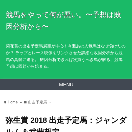
競馬をやって何が悪い。〜予想は敗
因分析から〜
菊花賞の出走予定馬展望が中心！今週あの人気馬はなぜ負けたの
か？ ラップとレース映像をリンクさせた詳細な敗因分析から競
馬の真髄に迫る。 敗因分析できれば次買うべき馬が解る。競馬
予想は回顧から始まる。
MENU
Home
»
出走予定馬
»
home
folder
弥生賞 2018 出走予定馬：ジャンダ