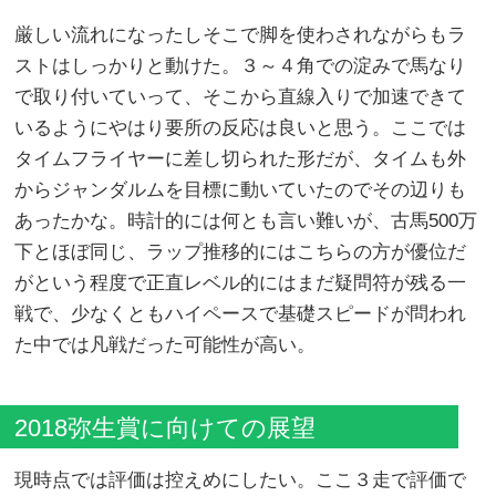
厳しい流れになったしそこで脚を使わされながらもラ
ストはしっかりと動けた。３～４角での淀みで馬なり
で取り付いていって、そこから直線入りで加速できて
いるようにやはり要所の反応は良いと思う。ここでは
タイムフライヤーに差し切られた形だが、タイムも外
からジャンダルムを目標に動いていたのでその辺りも
あったかな。時計的には何とも言い難いが、古馬500万
下とほぼ同じ、ラップ推移的にはこちらの方が優位だ
がという程度で正直レベル的にはまだ疑問符が残る一
戦で、少なくともハイペースで基礎スピードが問われ
た中では凡戦だった可能性が高い。
2018弥生賞に向けての展望
現時点では評価は控えめにしたい。ここ３走で評価で