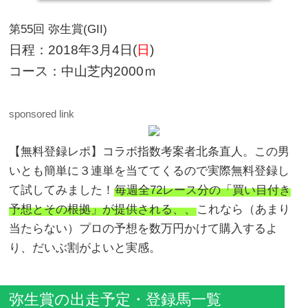
第55回 弥生賞(GII)
日程：2018年3月4日(
日
)
コース：中山芝内2000ｍ
sponsored link
【無料登録レポ】コラボ指数考案者北条直人。この男
いとも簡単に３連単を当ててくるので実際無料登録し
て試してみました！
毎週全72レース分の「買い目付き
予想とその根拠」が提供される、、
これなら（あまり
当たらない）プロの予想を数万円かけて購入するよ
り、だいぶ割がよいと実感。
弥生賞の出走予定・登録馬一覧