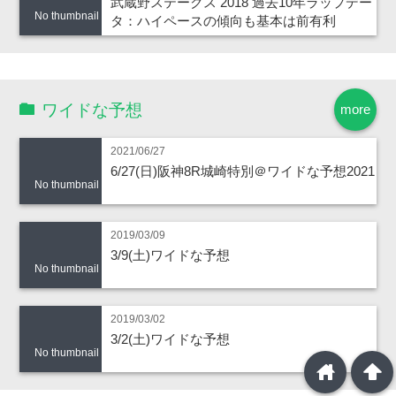
武蔵野ステークス 2018 過去10年ラップデー
No thumbnail
タ：ハイペースの傾向も基本は前有利
ワイドな予想
more
2021/06/27
6/27(日)阪神8R城崎特別＠ワイドな予想2021
No thumbnail
2019/03/09
3/9(土)ワイドな予想
No thumbnail
2019/03/02
3/2(土)ワイドな予想
No thumbnail
home
arrowup