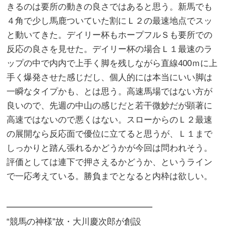
きるのは要所の動きの良さではあると思う。新馬でも
４角で少し馬鹿ついていた割にＬ２の最速地点でスッ
と動いてきた。デイリー杯もホープフルＳも要所での
反応の良さを見せた。デイリー杯の場合Ｌ１最速のラ
ップの中で内内で上手く脚を残しながら直線400ｍに上
手く爆発させた感じだし、個人的には本当にいい脚は
一瞬なタイプかも、とは思う。高速馬場ではない方が
良いので、先週の中山の感じだと若干微妙だが顕著に
高速ではないので悪くはない。スローからのＬ２最速
の展開なら反応面で優位に立てると思うが、Ｌ１まで
しっかりと踏ん張れるかどうかが今回は問われそう。
評価としては連下で押さえるかどうか、というライン
で一応考えている。勝負までとなると内枠は欲しい。
━━━━━━━━━━━━━━━━━
“競馬の神様”故・大川慶次郎が創設