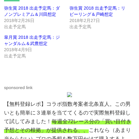
弥生賞 2018 出走予定馬：ダ
弥生賞 2018 出走予定馬：リ
ノンプレミアム＆川田想定
ビーリング＆戸崎想定
2018年2月26日
2018年2月27日
出走予定馬
出走予定馬
皐月賞 2018 出走予定馬：ジ
ャンダルム＆武豊想定
2018年4月9日
出走予定馬
sponsored link
【無料登録レポ】コラボ指数考案者北条直人。この男
いとも簡単に３連単を当ててくるので実際無料登録し
て試してみました！
毎週全72レース分の「買い目付き
予想とその根拠」が提供される、、
これなら（あまり
当たらない）プロの予想を数万円かけて購入するよ