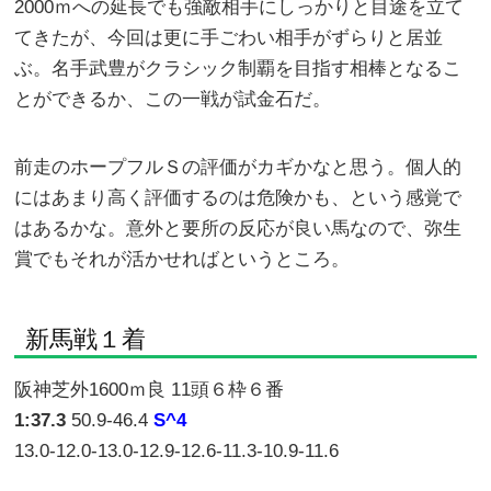
2000ｍへの延長でも強敵相手にしっかりと目途を立て
てきたが、今回は更に手ごわい相手がずらりと居並
ぶ。名手武豊がクラシック制覇を目指す相棒となるこ
とができるか、この一戦が試金石だ。
前走のホープフルＳの評価がカギかなと思う。個人的
にはあまり高く評価するのは危険かも、という感覚で
はあるかな。意外と要所の反応が良い馬なので、弥生
賞でもそれが活かせればというところ。
新馬戦１着
阪神芝外1600ｍ良 11頭６枠６番
1:37.3
50.9-46.4
S^4
13.0-12.0-13.0-12.9-12.6-11.3-10.9-11.6