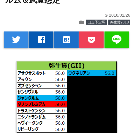
ルム＆武豊想定
2018/02/26
time
folder
出走予定馬
弥生賞2018
line
twitter
facebook
hatenabookmark