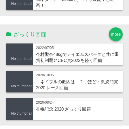
No thumbnail
画！
ざっくり回顧
more
2022/07/05
今村聖奈48kgでテイエムスパーダと共に重
No thumbnail
賞初制覇＠CBC賞2022を軽く回顧
2020/10/05
エネイブルの敗因は…２つほど：凱旋門賞
No thumbnail
2020 レース回顧
2020/08/24
札幌記念 2020 ざっくり回顧
No thumbnail