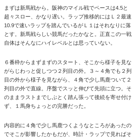
まずは新馬戦から。阪神のマイル戦でペースは4.5と
超々スロー、かなり遅い。ラップ推移的にはＬ２最速
10.9で速いラップを踏んでいるがＬ１はそれなりに落
とす。新馬戦らしい競馬だったかなと。正直この一戦
自体はそんなにハイレベルとは思っていない。
６番枠からまずまずのスタート、そこから様子を見な
がらじわっと促しつつ２列目の外。３～４角でも２列
目の外から様子を見ながら、４角で少し馬鹿ついて２
列目の外で直線。序盤でスッと伸びて先頭に立つ。そ
のままラストまでしぶとく踏ん張って後続を寄せ付け
ず、１馬身ちょっとの完勝だった。
内容的に４角で少し馬鹿つくようなところがあったの
でそこが影響したかもだが、時計・ラップで見ればそ