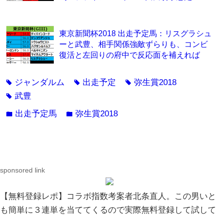
東京新聞杯2018 出走予定馬：リスグラシュ
ーと武豊、相手関係強敵ずらりも、コンビ
復活と左回りの府中で反応面を補えれば
ジャンダルム
出走予定
弥生賞2018
tag
tag
tag
武豊
tag
出走予定馬
弥生賞2018
folder
folder
sponsored link
【無料登録レポ】コラボ指数考案者北条直人。この男いと
も簡単に３連単を当ててくるので実際無料登録して試して