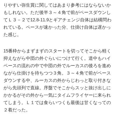
りやすい弥生賞に関してはあまり参考にはならないか
もしれない。ただ後半３～４角で前がペースダウンし
てＬ３－２で12.8-11.9とギアチェンジ自体は結構問わ
れている。ペースが速かった分、仕掛け自体は遅かっ
た感じ。
15番枠からまずまずのスタートを切ってそこから軽く
抑えながら中団の外ぐらいにつけて行く。道中もハイ
ペースの流れの中で中団の外でルーカスの後ろを進め
ながら仕掛けを待ちつつ３角。３～４角で前がペース
ダウンする中、ルーカスの外からじわっと取り付きな
がら先頭列で直線。序盤でそこからスッと抜け出しに
かかるがその外から一気にタイムフライヤーに来られ
てしまう。Ｌ１では食らいつくも最後は甘くなっての
２着だった。