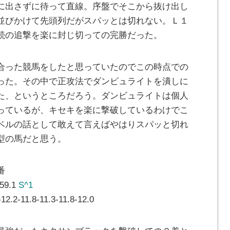
に出さずに待って直線。序盤でそこから抜け出し
並びかけて先頭列だがスパッとは切れない。Ｌ１
続の追撃を楽に封じ切っての完勝だった。
合った競馬をしたと思っていたのでこの時点での
った。その中で正攻法でダンビュライトを潰しに
た、というところだろう。ダンビュライトは個人
っているが、キセキを楽に撃破しているわけでこ
ベルの話として敢えて言えばやはりスパッと切れ
型の馬だと思う。
番
-59.1
S^1
-12.2-11.8-11.3-11.8-12.0