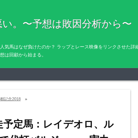
悪い。〜予想は敗因分析から〜
人気馬はなぜ負けたのか？ ラップとレース映像をリンクさせた詳
想は回顧から始まる。
都記念2018
»
出走予定馬：レイデオロ、ル