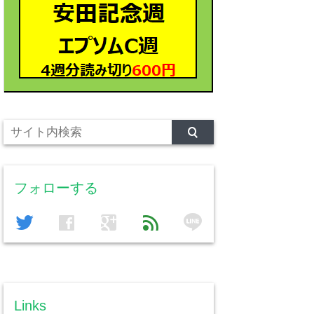
フォローする
line
twitter
facebook
google
feed
Links