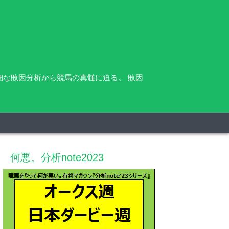
細な敗因分析から競馬の真髄に迫る。 敗因
何悪。分析note2023