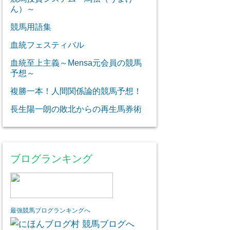
ん）～
競馬用語集
血統フェスティバル
血統至上主義～Mensa元会員の競馬
予想～
複勝一本！人間関係論的競馬予想！
長生陽一朗の敗北からの再生馬券術
ブログランキング
最強競馬ブログランキングへ