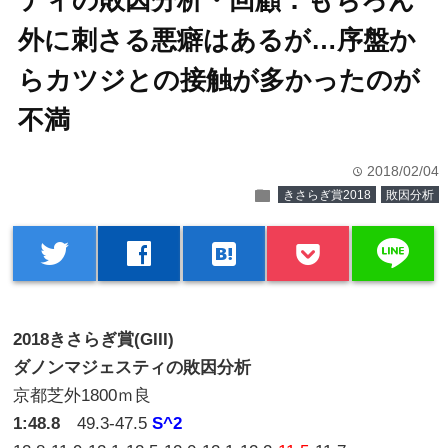
ティの敗因分析・回顧：もちろん
外に刺さる悪癖はあるが…序盤か
らカツジとの接触が多かったのが
不満
2018/02/04
time
folder
きさらぎ賞2018
敗因分析
line
twitter
facebook
hatenabookmark
2018きさらぎ賞(GIII)
ダノンマジェスティの敗因分析
京都芝外1800ｍ良
1:48.8
49.3-47.5
S^2