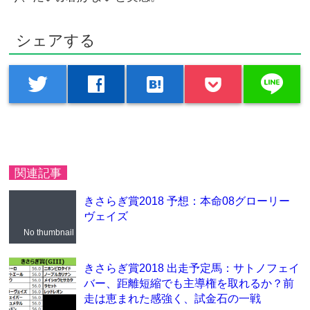
シェアする
line
twitter
facebook
hatenabookmark
関連記事
きさらぎ賞2018 予想：本命08グローリー
ヴェイズ
No thumbnail
きさらぎ賞2018 出走予定馬：サトノフェイ
バー、距離短縮でも主導権を取れるか？前
走は恵まれた感強く、試金石の一戦