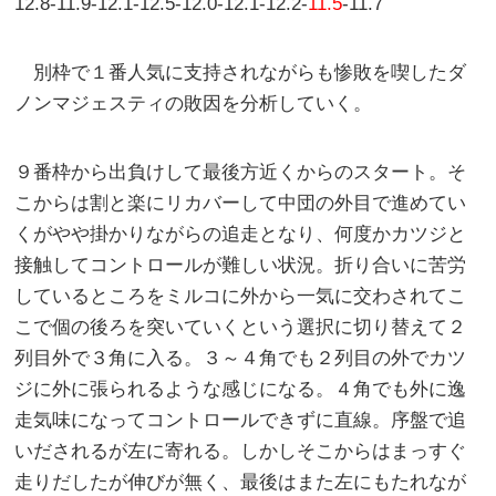
12.8-11.9-12.1-12.5-12.0-12.1-12.2-
11.5
-11.7
別枠で１番人気に支持されながらも惨敗を喫したダ
ノンマジェスティの敗因を分析していく。
９番枠から出負けして最後方近くからのスタート。そ
こからは割と楽にリカバーして中団の外目で進めてい
くがやや掛かりながらの追走となり、何度かカツジと
接触してコントロールが難しい状況。折り合いに苦労
しているところをミルコに外から一気に交わされてこ
こで個の後ろを突いていくという選択に切り替えて２
列目外で３角に入る。３～４角でも２列目の外でカツ
ジに外に張られるような感じになる。４角でも外に逸
走気味になってコントロールできずに直線。序盤で追
いだされるが左に寄れる。しかしそこからはまっすぐ
走りだしたが伸びが無く、最後はまた左にもたれなが