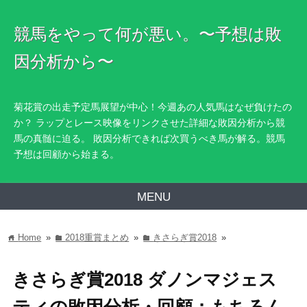
競馬をやって何が悪い。〜予想は敗
因分析から〜
菊花賞の出走予定馬展望が中心！今週あの人気馬はなぜ負けたの
か？ ラップとレース映像をリンクさせた詳細な敗因分析から競
馬の真髄に迫る。 敗因分析できれば次買うべき馬が解る。競馬
予想は回顧から始まる。
MENU
Home
»
2018重賞まとめ
»
きさらぎ賞2018
»
home
folder
folder
きさらぎ賞2018 ダノンマジェス