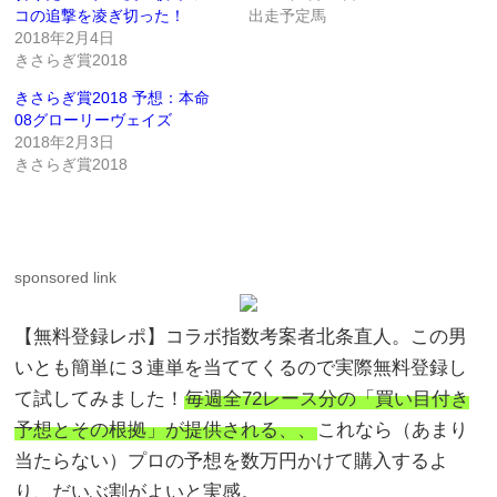
コの追撃を凌ぎ切った！
出走予定馬
2018年2月4日
きさらぎ賞2018
きさらぎ賞2018 予想：本命
08グローリーヴェイズ
2018年2月3日
きさらぎ賞2018
sponsored link
【無料登録レポ】コラボ指数考案者北条直人。この男
いとも簡単に３連単を当ててくるので実際無料登録し
て試してみました！
毎週全72レース分の「買い目付き
予想とその根拠」が提供される、、
これなら（あまり
当たらない）プロの予想を数万円かけて購入するよ
り、だいぶ割がよいと実感。