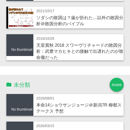
2021/10/17
ソダシの敗因は？歯が折れた…以外の敗因分
析＠敗因分析のバイブル
2018/10/28
天皇賞秋 2018 スワーヴリチャードの敗因分
No thumbnail
析：武豊マカヒキとの接触で出遅れたのが致
命傷だった
未分類
more
2026/08/01
本命14ショウサンジョージ＠新潟7R 柳都ス
No thumbnail
テークス 予想
2026/03/15