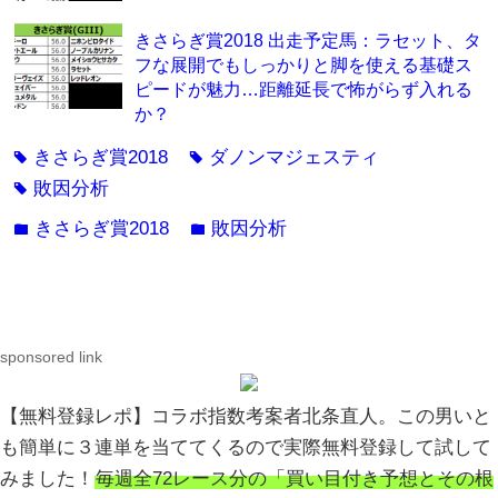
きさらぎ賞2018 出走予定馬：ラセット、タ
フな展開でもしっかりと脚を使える基礎ス
ピードが魅力…距離延長で怖がらず入れる
か？
きさらぎ賞2018
ダノンマジェスティ
tag
tag
敗因分析
tag
きさらぎ賞2018
敗因分析
folder
folder
sponsored link
【無料登録レポ】コラボ指数考案者北条直人。この男いと
も簡単に３連単を当ててくるので実際無料登録して試して
みました！
毎週全72レース分の「買い目付き予想とその根