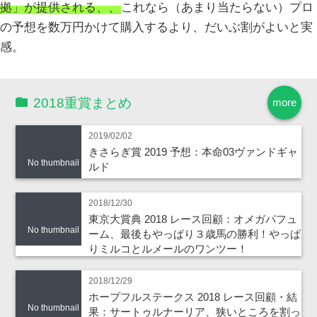
拠」が提供される、、
これなら（あまり当たらない）プロ
の予想を数万円かけて購入するより、だいぶ割がよいと実
感。
2018重賞まとめ
more
2019/02/02
きさらぎ賞 2019 予想：本命03ヴァンドギャ
No thumbnail
ルド
2018/12/30
東京大賞典 2018 レース回顧：オメガパフュ
No thumbnail
ーム、最後もやっぱり３歳馬の勝利！やっぱ
りミルコとルメールのワンツー！
2018/12/29
ホープフルステークス 2018 レース回顧・結
No thumbnail
果：サートゥルナーリア、狭いところを割っ