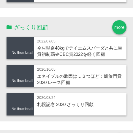
ざっくり回顧
more
2022/07/05
今村聖奈48kgでテイエムスパーダと共に重
No thumbnail
賞初制覇＠CBC賞2022を軽く回顧
2020/10/05
エネイブルの敗因は…２つほど：凱旋門賞
No thumbnail
2020 レース回顧
2020/08/24
札幌記念 2020 ざっくり回顧
No thumbnail