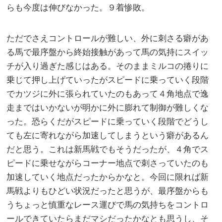
らも今度は伸びなかった。９着惨敗。
ただでさえコントロールが難しい、外に刺さる癖があ
る馬で最序盤から終始接触があって馬の気持にスイッ
チが入り過ぎた感じはある。そのままミルコの捲りに
乗じて押し上げていったがスピードに乗っていく段階
でカツジに外に張られていたのもあって４角地点で逸
走まではいかないが明かに外に膨れて制御が難しくな
った。恐らくだがスピードに乗っていく段階でどうし
ても左に寄れながら加速してしまうという癖があるん
だと思う。これは新馬戦でもそうだったが、４角でス
ピードに乗せながらコーナー地点で刺さっていたのも
加速していく地点だったからかなと。今回に限れば新
馬戦よりもひどい状況だったと思うが、最序盤からも
うちょっと慎重なレース運びで馬の気持ちをコントロ
ールできていたらまだマシだったかなとも思うし、そ