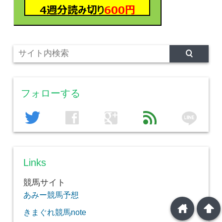
フォローする
line
twitter
facebook
google
feed
Links
競馬サイト
あみー競馬予想
home
arrowup
きまぐれ競馬note