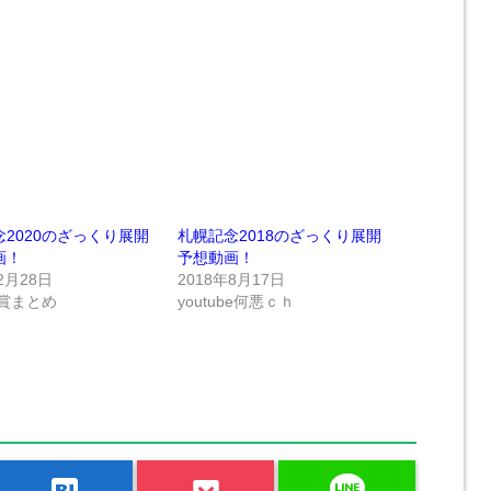
2020のざっくり展開
札幌記念2018のざっくり展開
画！
予想動画！
2月28日
2018年8月17日
重賞まとめ
youtube何悪ｃｈ
line
hatenabookmark