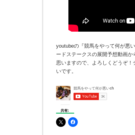
youtubeの『競馬をやって何が
ードステークスの展開予想動画か
思いますので、よろしくどうぞ！
いです。
共有: