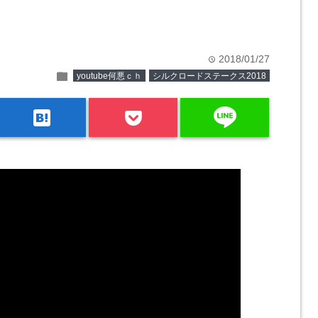
2018/01/27
time
folder
youtube何悪ｃｈ
シルクロードステークス2018
line
hatenabookmark