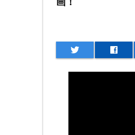
画！
twitter
facebook