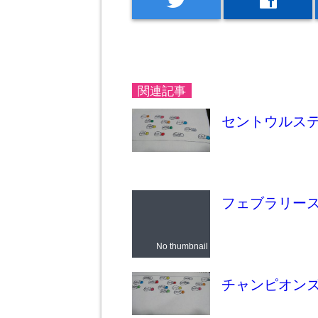
関連記事
セントウルステ
フェブラリース
No thumbnail
チャンピオンズ