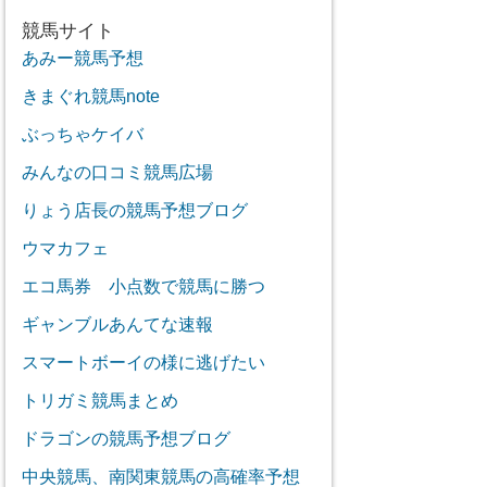
競馬サイト
あみー競馬予想
きまぐれ競馬note
ぶっちゃケイバ
みんなの口コミ競馬広場
りょう店長の競馬予想ブログ
ウマカフェ
エコ馬券 小点数で競馬に勝つ
ギャンブルあんてな速報
スマートボーイの様に逃げたい
トリガミ競馬まとめ
ドラゴンの競馬予想ブログ
中央競馬、南関東競馬の高確率予想