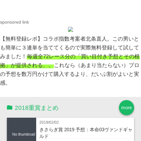
sponsored link
【無料登録レポ】コラボ指数考案者北条直人。この男いと
も簡単に３連単を当ててくるので実際無料登録して試して
みました！
毎週全72レース分の「買い目付き予想とその根
拠」が提供される、、
これなら（あまり当たらない）プロ
の予想を数万円かけて購入するより、だいぶ割がよいと実
感。
2018重賞まとめ
more
2019/02/02
きさらぎ賞 2019 予想：本命03ヴァンドギャ
No thumbnail
ルド