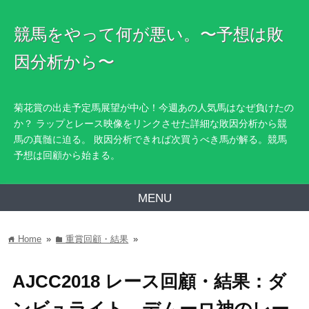
競馬をやって何が悪い。〜予想は敗
因分析から〜
菊花賞の出走予定馬展望が中心！今週あの人気馬はなぜ負けたの
か？ ラップとレース映像をリンクさせた詳細な敗因分析から競
馬の真髄に迫る。 敗因分析できれば次買うべき馬が解る。競馬
予想は回顧から始まる。
MENU
Home
»
重賞回顧・結果
»
home
folder
AJCC2018 レース回顧・結果：ダ