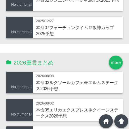
本命02シンエンペラー＠有馬記念2025予想
No thumbnail
2025/12/27
本命07フォーチュンタイム＠阪神カップ
No thumbnail
2025予想
2026重賞まとめ
more
2026/08/08
本命03ルクソールカフェ＠エルムステーク
No thumbnail
ス2026予想
2026/08/02
本命09エリカエクスプレス＠クイーンステ
No thumbnail
ークス2026予想
home
arrowup