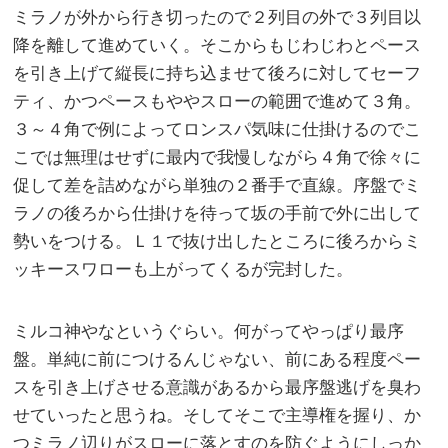
ミラノが外から行き切ったので２列目の外で３列目以
降を離して進めていく。そこからもじわじわとペース
を引き上げて縦長に持ち込ませて後ろに対してセーフ
ティ、かつペースもややスローの範囲で進めて３角。
３～４角で例によってロンスパ気味に仕掛けるのでこ
こでは無理はせずに最内で我慢しながら４角で徐々に
促して差を詰めながら単独の２番手で直線。序盤でミ
ラノの後ろから仕掛けを待って坂の手前で外に出して
勢いをつける。Ｌ１で抜け出したところに後ろからミ
ッキースワローも上がってくるが完封した。
ミルコ神やなというぐらい。何がってやっぱり最序
盤。単純に前につけるんじゃない、前にある程度ペー
スを引き上げさせる意識があるから最序盤逃げを臭わ
せていったと思うね。そしてそこで主導権を握り、か
つミラノ辺りがスローに落とすのを防ぐようにしっか