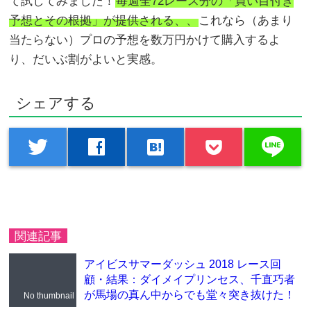
て試してみました！
毎週全72レース分の「買い目付き
予想とその根拠」が提供される、、
これなら（あまり
当たらない）プロの予想を数万円かけて購入するよ
り、だいぶ割がよいと実感。
シェアする
line
twitter
facebook
hatenabookmark
関連記事
アイビスサマーダッシュ 2018 レース回
顧・結果：ダイメイプリンセス、千直巧者
が馬場の真ん中からでも堂々突き抜けた！
No thumbnail