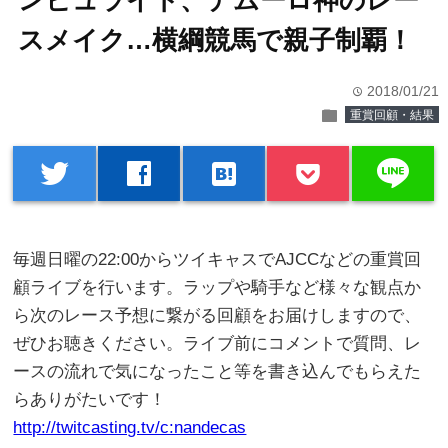
ンビュライト、デムーロ神のレー
スメイク…横綱競馬で親子制覇！
2018/01/21
time
folder
重賞回顧・結果
line
twitter
facebook
hatenabookmark
毎週日曜の22:00からツイキャスでAJCCなどの重賞回
顧ライブを行います。ラップや騎手など様々な観点か
ら次のレース予想に繋がる回顧をお届けしますので、
ぜひお聴きください。ライブ前にコメントで質問、レ
ースの流れで気になったこと等を書き込んでもらえた
らありがたいです！
http://twitcasting.tv/c:nandecas