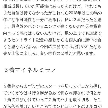
相当成長していた可能性はあったんだけど、それでも
まだ自信は持てなかったがこれなら2018年はこの馬の
年になる可能性も十分にあるね。良い２着だったと思
う。最序盤のポジショニングが良くないので天皇賞春
向きって感じはしないんだけど、坂の上りでも加速で
きるセントライト記念の感じからも個人的に府中は合
うと思うんだよね。今回の展開でこれだけやれたなら
先が非常に楽しみ。良い内容の２着だと思います。
３着マイネルミラノ
９番枠からまずまずのスタートを切ってそこから押し
ていくがやはり行き脚が微妙で押され押されで何とか
１角で並びかけていって２角でハナを取り切る。そこ
から落ち着けたいところでダンビュライトのミルコが