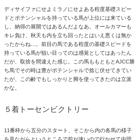
ディサイファにせよミラノにせよある程度基礎スピー
ドとポテンシャルを持っている馬が上位には来ている
し、納得の展開ではあるんだよなあ。オールカマーも
キレ負け、秋天も内を立ち回ったとはいえ悪くは無か
ったからね…。前目の馬である程度の基礎スピードを
持っている馬が狙い目ってのは感覚としてはあったん
だが、取捨を間違えた感じ。この馬ももともとAJCC勝
ち馬でその時は豊がポテンシャルで捻じ伏せてきてい
たが、この齢でもしっかりと脚を使ってきたのは立派
かな。
５着トーセンビクトリー
11番枠から五分のスタート、そこから内の各馬の様子
を見ながらというところで前が速いので行かせて中団