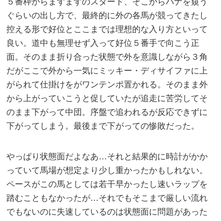
５番枠からまずまずのスタート、そこからハナを窺う
ぐらいの出し方で、最終的に外の各馬が競ってきたし
控える形で好位とここまでは理想的な入り方といって
良い。道中も無理せず入って好位５番手で向こう正
面。そのまま折り合った状態で外を意識しながら３角
だがここで外から一気にミッキー・ディサイファに上
がられて仕掛けをがワンテンポ置かれる。そのまま外
から上がっていこうと促していたが追走に苦労してそ
のまま下がって中団。序盤で追われるが反応できずに
下がってしまう。最後まで下がっての惨敗だった。
やっぱり状態面だよなあ…それと結果的に時計がかか
っていて馬場が想定より少し重かったかもしれない。
ペースがこの馬としては若干早かったし速いラップを
踏むこともなかったが…それでもそこまで厳しい流れ
でもないのに失速しているのは状態面に問題があった