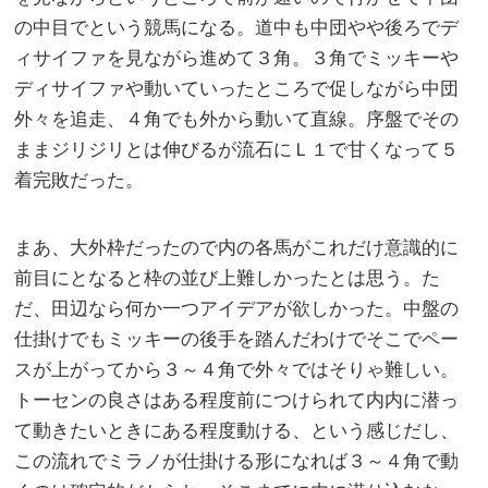
の中目でという競馬になる。道中も中団やや後ろでデ
ィサイファを見ながら進めて３角。３角でミッキーや
ディサイファや動いていったところで促しながら中団
外々を追走、４角でも外から動いて直線。序盤でその
ままジリジリとは伸びるが流石にＬ１で甘くなって５
着完敗だった。
まあ、大外枠だったので内の各馬がこれだけ意識的に
前目にとなると枠の並び上難しかったとは思う。た
だ、田辺なら何か一つアイデアが欲しかった。中盤の
仕掛けでもミッキーの後手を踏んだわけでそこでペー
スが上がってから３～４角で外々ではそりゃ難しい。
トーセンの良さはある程度前につけられて内内に潜っ
て動きたいときにある程度動ける、という感じだし、
この流れでミラノが仕掛ける形になれば３～４角で動