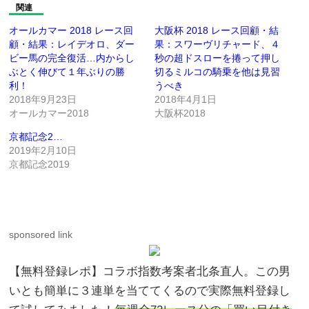
関連
オールカマー 2018 レース回
大阪杯 2018 レース回顧・結
顧・結果：レイデオロ、ダー
果：スワーヴリチャード、４
ビー馬の完全復活…内からし
秒の超ドスローを捲って押し
ぶとく伸びて１年ぶりの勝
切るミルコの騎乗を他は見習
利！
うべき
2018年9月23日
2018年4月1日
オールカマー2018
大阪杯2018
京都記念2…
2019年2月10日
京都記念2019
sponsored link
【無料登録レポ】コラボ指数考案者北条直人。この男
いとも簡単に３連単を当ててくるので実際無料登録し