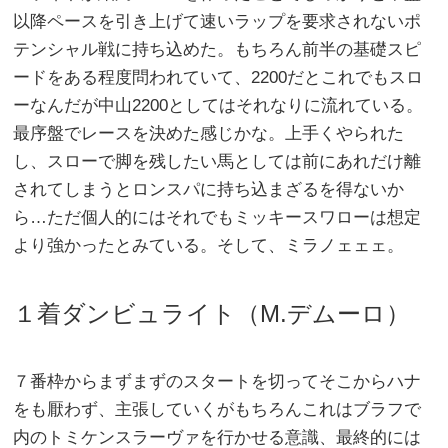
以降ペースを引き上げて速いラップを要求されないポ
テンシャル戦に持ち込めた。もちろん前半の基礎スピ
ードをある程度問われていて、2200だとこれでもスロ
ーなんだが中山2200としてはそれなりに流れている。
最序盤でレースを決めた感じかな。上手くやられた
し、スローで脚を残したい馬としては前にあれだけ離
されてしまうとロンスパに持ち込まざるを得ないか
ら…ただ個人的にはそれでもミッキースワローは想定
より強かったとみている。そして、ミラノェェェ。
１着ダンビュライト（M.デムーロ）
７番枠からまずまずのスタートを切ってそこからハナ
をも厭わず、主張していくがもちろんこれはブラフで
内のトミケンスラーヴァを行かせる意識、最終的には