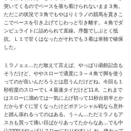
突いてくるのでペースを落ち着けられないまま３角。
ただこの状況で３角でもやはりミラノの競馬を貫きこ
こでペースを引き上げてじわっと引き離す。４角でダ
ンビュライトに詰められて直線。序盤でしぶとく抵
抗、Ｌ１で甘くはなったがそれでも３着は単独で確保
した。
ミラノェェ…ただ敢えて言えば、やっぱり函館記念も
そうだけど、ややスローで適度に３～４角で脚を使う
ってのが良いんだろうとは思うんだけどね。今回も１
秒程度のスローでＬ４最速タイだけど11.8。これまで
はスローに溜めては一気に上げ切って11秒台前半とか
だからすぐに甘くなったけどポテンシャル戦なら意外
と踏ん張れるってのはある。う～ん…ただミラノもア
スカも買って痛い目ばかりあってたからなあ…でも中
山2200はやっぱりスローになりやすいしね、終わって