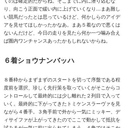
くのは確定的だからね。そこまでに内に潜り込むな
り、向こう正面で緩い内に上げていくなり…まあ難し
い競馬だったとは思っているけど、何かしらのアイデ
アを見せてほしかったかなあ。まあ５着なので悪くは
ないんだけど、今日の走りを見たら何か一つ噛み合え
ば圏内ワンチャンスあったかもしれないからね。
６着ショウナンバッハ
８番枠からまずまずのスタートを切って序盤である程
度前を選択、珍しく先行策を取っていくがそこからコ
ントロールして最終的には少し離れた２列目で入って
いく。最終的に下がってきたトミケンスラーヴァを見
ながら４番手。３角手前で外から一気にミッキー、デ
ィサイファが上がってきたのでここで動かして抵抗を
試みるが一気に前に出られてしまう。４角ではそこか