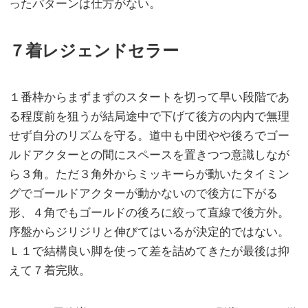
ったパターンは仕方がない。
７着レジェンドセラー
１番枠からまずまずのスタートを切って早い段階であ
る程度前を狙うが結局途中で下げて後方の内内で無理
せず自分のリズムを守る。道中も中団やや後ろでゴー
ルドアクターとの間にスペースを置きつつ意識しなが
ら３角。ただ３角外からミッキーらが動いたタイミン
グでゴールドアクターが動かないので後方に下がる
形、４角でもゴールドの後ろに絞って直線で後方外。
序盤からジリジリと伸びてはいるが決定的ではない。
Ｌ１で結構良い脚を使って差を詰めてきたが最後は抑
えて７着完敗。