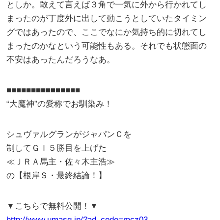
としか。敢えて言えば３角で一気に外から行かれてし
まったのが丁度外に出して動こうとしていたタイミン
グではあったので、ここでなにか気持ち的に切れてし
まったのかなという可能性もある。それでも状態面の
不安はあったんだろうなあ。
■■■■■■■■■■■■■■■
“大魔神”の愛称でお馴染み！
シュヴァルグランがジャパンＣを
制してＧＩ５勝目を上げた
≪ＪＲＡ馬主・佐々木主浩≫
の【根岸Ｓ・最終結論！】
▼こちらで無料公開！▼
http://www.umasq.jp/?ad_code=mcz03