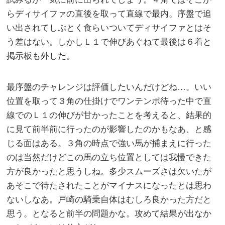
らディサイファの直後を取って直線で最内。序盤で追
い出されてしぶとく食らいついてディサイファとはそ
う差はない。しかしＬ１で伸びあぐねて最後は６着と
掲示板も外した。
最序盤のチャレンジは評価したいんだけどね…。いい
位置を取って３角の仕掛けでワンテンポ待った中で直
線でのＬ１の伸びが甘かったことを考えると、結果的
に見て前半前に行ったのが影響したのかもなあ、と感
じる面はある。３角の時点で強い馬が捕まえに行った
のは当然だけどこの馬の立ち位置としては我慢できた
方が良かったと思うしね。多少スムーズさは欠いたが
あそこで待たされたことがマイナスになったとは思わ
ないしなあ。戸崎の騎乗自体はむしろ良かった方だと
思う。となると前半の問題かな。攻めて結果が出なか