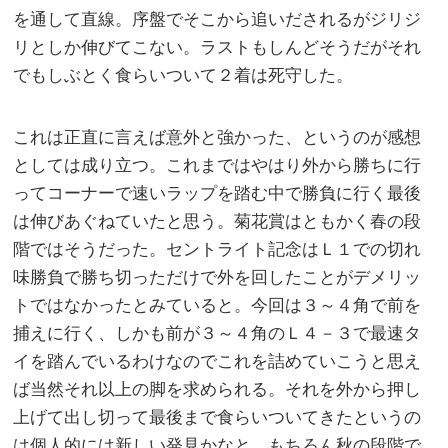
を通して直線。序盤でそこから追いだされるがジリジ
リとしか伸びてこない。ラストもしんどそうだがそれ
でもしぶとく食らいついて２着は死守した。
これは正直に言えば意外と強かった、というのが感想
としては成り立つ。これまではやはり外から勝ちに行
ってコーナーで速いラップを踏む中で勝負に行く最後
は伸びあぐねていたと思う。菊花賞はともかく春の段
階ではそうだった。セントライト記念はＬ１での切れ
味勝負で勝ち切っただけで外を回したことがデメリッ
トではなかったとみていると。今回は３～４角で前を
捕えに行く、しかも前が３～４角のＬ４－３で最速タ
イを踏んでいるわけなのでこれを詰めていこうと思え
ば当然それ以上の脚を求められる。それを外から押し
上げて出し切って最後まで食らいついてきたというの
は個人的には新しい発見かなと。もちろん秋の段階で