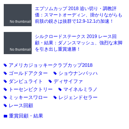
エプソムカップ 2018 追い切り・調教評
価：スマートオーディン、掛かりながらも
前肢の鋭さは抜群で12.9-12.1の加速！
No thumbnail
シルクロードステークス 2019 レース回
顧・結果：ダノンスマッシュ、強烈な末脚
を引き出し重賞連勝！
No thumbnail
アメリカジョッキークラブカップ2018
tag
ゴールドアクター
ショウナンバッハ
tag
tag
ダンビュライト
ディサイファ
tag
tag
トーセンビクトリー
マイネルミラノ
tag
tag
ミッキースワロー
レジェンドセラー
tag
tag
レース回顧
tag
重賞回顧・結果
folder