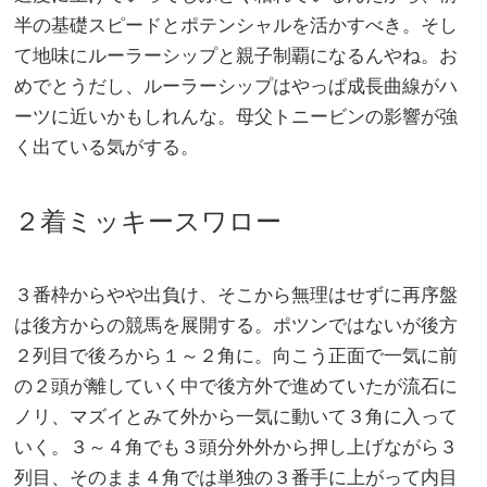
半の基礎スピードとポテンシャルを活かすべき。そし
て地味にルーラーシップと親子制覇になるんやね。お
めでとうだし、ルーラーシップはやっぱ成長曲線がハ
ーツに近いかもしれんな。母父トニービンの影響が強
く出ている気がする。
２着ミッキースワロー
３番枠からやや出負け、そこから無理はせずに再序盤
は後方からの競馬を展開する。ポツンではないが後方
２列目で後ろから１～２角に。向こう正面で一気に前
の２頭が離していく中で後方外で進めていたが流石に
ノリ、マズイとみて外から一気に動いて３角に入って
いく。３～４角でも３頭分外外から押し上げながら３
列目、そのまま４角では単独の３番手に上がって内目