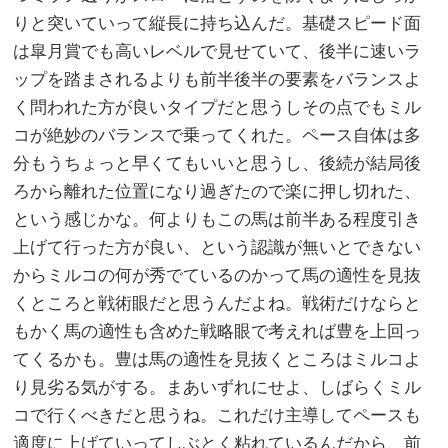
りと突いていって縦長に持ち込んだ。基礎スピード面
は皐月賞でも高いレベルで見せていて、後半に速いラ
ップを踏まされるよりも前半後半の要素をバランスよ
く問われた方が良いタイプだと思うしその点でもミル
コが絶妙のバランスで乗ってくれた。ペース自体は多
分もうちょっと早くてもいいと思うし、後続が結局後
ろから離れた位置になり過ぎたので楽に押し切れた、
という感じかな。何よりもこの馬は前半ある程度引き
上げて行った方が良い、という認識が無いとできない
からミルコの何が秀でているのかって馬の適性を見抜
くところと戦術眼だと思うんだよね。戦術だけならと
もかく馬の適性も含めた戦略眼で考えれば豊を上回っ
てくるかも。豊は馬の適性を見抜くところはミルコよ
り見劣る気がする。まあいずれにせよ、しばらくミル
コで行くべきだと思うね。これだけ主導してペースも
適度に上げていってしぶとく粘れているんだから、前