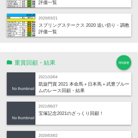
評価一覧
2020/03/21
スプリングステークス 2020 追い切り・調教
評価一覧
重賞回顧・結果
more
2021/10/04
凱旋門賞 2021 本命馬＋日本馬＋武豊ブルー
No thumbnail
ムのレース回顧・結果
2021/06/27
宝塚記念2021のざっくり回顧！
No thumbnail
2020/03/02