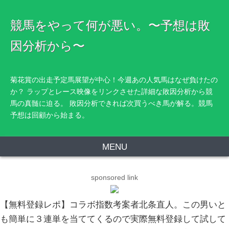
競馬をやって何が悪い。〜予想は敗
因分析から〜
菊花賞の出走予定馬展望が中心！今週あの人気馬はなぜ負けたの
か？ ラップとレース映像をリンクさせた詳細な敗因分析から競
馬の真髄に迫る。 敗因分析できれば次買うべき馬が解る。競馬
予想は回顧から始まる。
MENU
sponsored link
【無料登録レポ】コラボ指数考案者北条直人。この男いと
も簡単に３連単を当ててくるので実際無料登録して試して