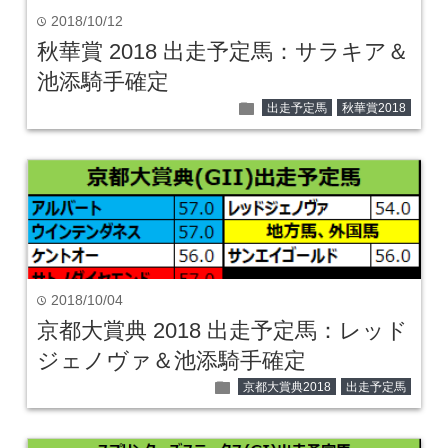
2018/10/12
time
秋華賞 2018 出走予定馬：サラキア＆
池添騎手確定
folder
出走予定馬
秋華賞2018
2018/10/04
time
京都大賞典 2018 出走予定馬：レッド
ジェノヴァ＆池添騎手確定
folder
京都大賞典2018
出走予定馬