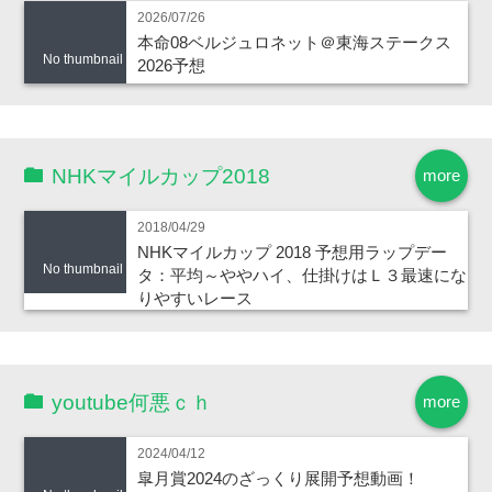
2026/07/26
本命08ベルジュロネット＠東海ステークス
No thumbnail
2026予想
NHKマイルカップ2018
more
2018/04/29
NHKマイルカップ 2018 予想用ラップデー
No thumbnail
タ：平均～ややハイ、仕掛けはＬ３最速にな
りやすいレース
youtube何悪ｃｈ
more
2024/04/12
皐月賞2024のざっくり展開予想動画！