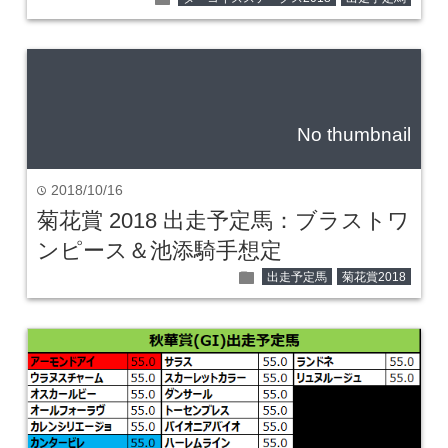
No thumbnail
2018/10/16
time
菊花賞 2018 出走予定馬：ブラストワ
ンピース＆池添騎手想定
folder
出走予定馬
菊花賞2018