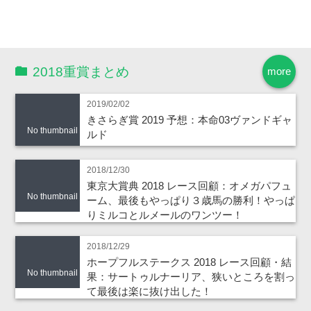
2018重賞まとめ
more
2019/02/02
きさらぎ賞 2019 予想：本命03ヴァンドギャ
No thumbnail
ルド
2018/12/30
東京大賞典 2018 レース回顧：オメガパフュ
No thumbnail
ーム、最後もやっぱり３歳馬の勝利！やっぱ
りミルコとルメールのワンツー！
2018/12/29
ホープフルステークス 2018 レース回顧・結
No thumbnail
果：サートゥルナーリア、狭いところを割っ
て最後は楽に抜け出した！