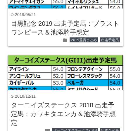
2019/05/21
time
目黒記念 2019 出走予定馬：ブラスト
ワンピース＆池添騎手想定
folder
2019重賞まとめ
出走予定馬
2018/12/11
time
ターコイズステークス 2018 出走予
定馬：カワキタエンカ＆池添騎手想
定
folder
ターコイズステークス2018
出走予定馬