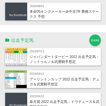
2026/08/01
本命05キングメーカー＠中京7R 豊橋ステー
No thumbnail
クス 予想
出走予定馬
more
2022/07/12
ジャパンダートダービー 2022 出走予定馬：
ノットゥルノ＆武豊騎手想定
2022/04/13
アーリントンカップ 2022 出走予定馬：デュ
ガ＆武豊騎手想定
2022/04/12
皐月賞 2022 出走予定馬：ドウデュース＆武
No thumbnail