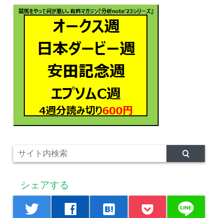
シェアする
line
twitter
facebook
hatenabookmark