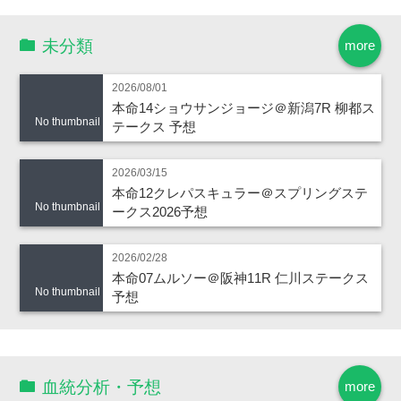
未分類
more
2026/08/01
本命14ショウサンジョージ＠新潟7R 柳都ス
No thumbnail
テークス 予想
2026/03/15
本命12クレパスキュラー＠スプリングステ
No thumbnail
ークス2026予想
2026/02/28
本命07ムルソー＠阪神11R 仁川ステークス
No thumbnail
予想
血統分析・予想
more