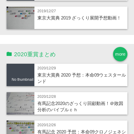
2019/12/27
東京大賞典 2019 ざっくり展開予想動画！
2020重賞まとめ
more
2020/12/29
東京大賞典 2020 予想：本命09ウェスタール
No thumbnail
ンド
2020/12/28
有馬記念2020のざっくり回顧動画！＠敗因
分析のバイブルｃｈ
2020/12/26
有馬記念 2020 予想：本命09クロノジェネシ