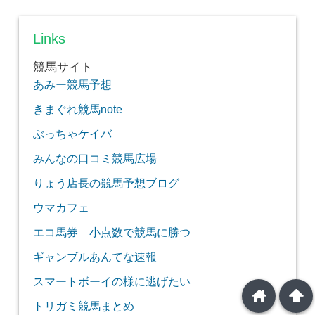
Links
競馬サイト
あみー競馬予想
きまぐれ競馬note
ぶっちゃケイバ
みんなの口コミ競馬広場
りょう店長の競馬予想ブログ
ウマカフェ
エコ馬券 小点数で競馬に勝つ
ギャンブルあんてな速報
スマートボーイの様に逃げたい
home
arrowup
トリガミ競馬まとめ