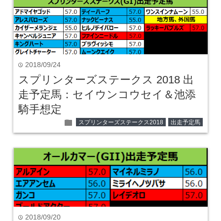
2018/09/24
time
スプリンターズステークス 2018 出
走予定馬：セイウンコウセイ＆池添
騎手想定
folder
スプリンターズステークス2018
出走予定馬
2018/09/20
time