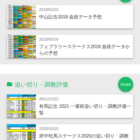
2018/02/22
中山記念2018 血統データ予想
2018/02/16
フェブラリーステークス2018 血統データか
らの予想
追い切り・調教評価
more
2021/12/22
有馬記念 2021 一週前追い切り・調教評価一
覧
2020/10/15
府中牝馬ステークス2020の追い切り・調教