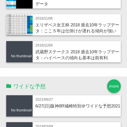
データ
2018/11/06
エリザベス女王杯 2018 過去10年ラップデー
タ：ここ５年は仕掛けが遅れる傾向が強い
2018/11/06
武蔵野ステークス 2018 過去10年ラップデー
No thumbnail
タ：ハイペースの傾向も基本は前有利
ワイドな予想
more
2021/06/27
6/27(日)阪神8R城崎特別＠ワイドな予想2021
No thumbnail
2019/03/09