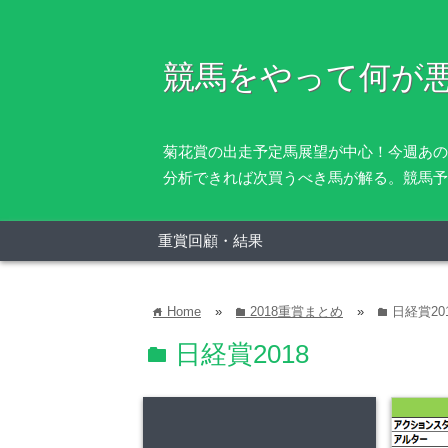
競馬をやって何が
菊花賞の出走予定馬展望が中心！今週あの
分析できれば次買うべき馬が解る。競馬予
重賞回顧・結果
Home
»
2018重賞まとめ
»
日経賞20
home
folder
folder
日経賞2018
folder