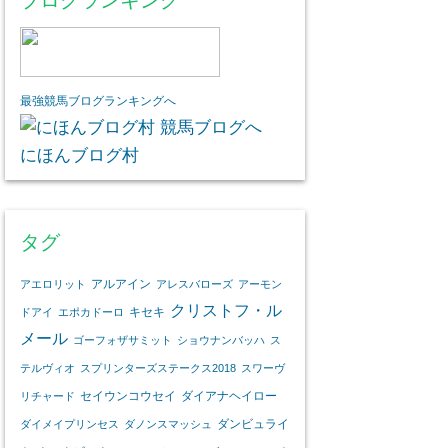
ブログランキング
最強競馬ブログランキングへ
にほんブログ村
タグ
アルアイン
アエロリット
アレスバローズ
アーモン
クリストフ・ル
キセキ
ドアイ
エポカドーロ
メール
ゴーフォザサミット
ショウナンバッハ
ス
テルヴィオ
スプリンターズステークス2018
スワーヴ
セイウンコウセイ
ダイアナヘイロー
リチャード
ダイメイプリンセス
ダノンスマッシュ
ダンビュライ