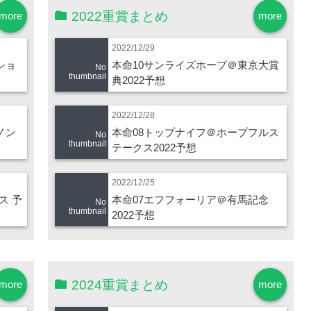
2022重賞まとめ
more
more
2022/12/29
5ショ
本命10サンライズホープ＠東京大賞
No
thumbnail
典2022予想
2022/12/28
ノン
本命08トップナイフ＠ホープフルス
No
thumbnail
テークス2022予想
2022/12/25
ス 予
本命07エフフォーリア＠有馬記念
No
thumbnail
2022予想
2024重賞まとめ
more
more