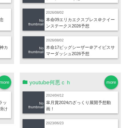
2026/08/02
念
本命09エリカエクスプレス＠クイー
No
thumbnail
ンステークス2026予想
2026/08/02
神カ
本命17ビッグシーザー＠アイビスサ
No
thumbnail
マーダッシュ2026予想
youtube何悪ｃｈ
more
more
2024/04/12
用ラッ
皐月賞2024のざっくり展開予想動
No
thumbnail
掛け
画！
2023/06/23