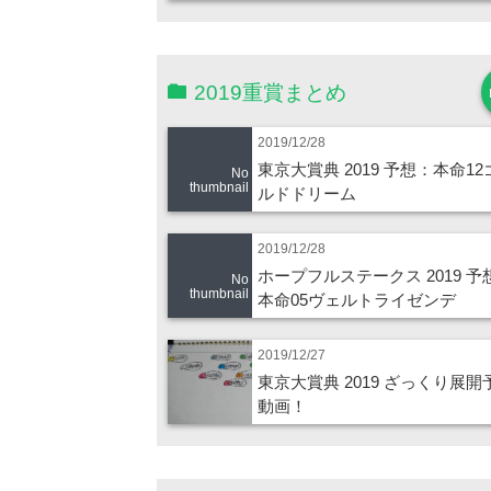
2019重賞まとめ
2019/12/28
東京大賞典 2019 予想：本命12
No
thumbnail
ルドドリーム
2019/12/28
ホープフルステークス 2019 予
No
thumbnail
本命05ヴェルトライゼンデ
2019/12/27
東京大賞典 2019 ざっくり展開
動画！