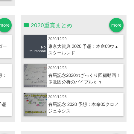
2020重賞まとめ
more
more
2020/12/29
ゴー
東京大賞典 2020 予想：本命09ウェ
No
thumbnail
スタールンド
2020/12/28
想：
有馬記念2020のざっくり回顧動画！
＠敗因分析のバイブルｃｈ
2020/12/26
予想
有馬記念 2020 予想：本命09クロノ
ジェネシス