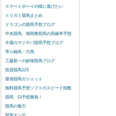
スマートボーイの様に逃げたい
トリガミ競馬まとめ
ドラゴンの競馬予想ブログ
中央競馬、南関東競馬の高確率予想
今週のマジヤバ競馬予想ブログ
専ら軸馬・穴馬
工藤新一の妙味競馬ブログ
投資競馬123
最強競馬ガジェット
無料競馬予想ソフトのスピード指数
競馬 GI予想勝負！
競馬の魅力
競馬ナンデ