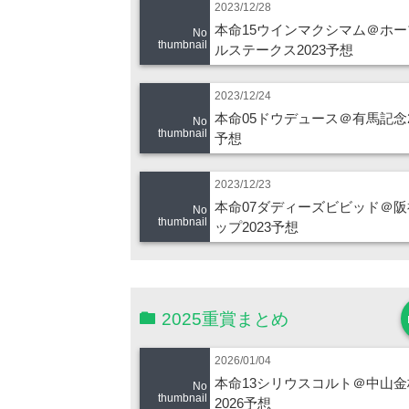
2023/12/28
本命15ウインマクシマム＠ホー
No
thumbnail
ルステークス2023予想
2023/12/24
本命05ドウデュース＠有馬記念2
No
thumbnail
予想
2023/12/23
本命07ダディーズビビッド＠阪
No
thumbnail
ップ2023予想
2025重賞まとめ
2026/01/04
本命13シリウスコルト＠中山金
No
thumbnail
2026予想