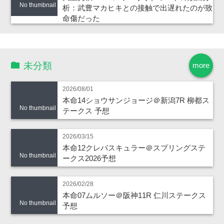
No thumbnail
析：武豊マカヒキとの接触で出遅れたのが致
命傷だった
未分類
more
2026/08/01
本命14ショウサンジョージ＠新潟7R 柳都ス
No thumbnail
テークス 予想
2026/03/15
本命12クレパスキュラー＠スプリングステ
No thumbnail
ークス2026予想
2026/02/28
本命07ムルソー＠阪神11R 仁川ステークス
No thumbnail
予想