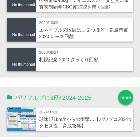
今村聖奈48kgでテイエムスパーダと共に重
No thumbnail
賞初制覇＠CBC賞2022を軽く回顧
2020/10/05
エネイブルの敗因は…２つほど：凱旋門賞
No thumbnail
2020 レース回顧
2020/08/24
札幌記念 2020 ざっくり回顧
No thumbnail
パワフルプロ野球2024-2025
more
2024/07/28
球速171km/hからの衝撃…【パワプロ2024サ
クセス投手育成攻略】