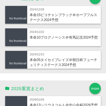
2024/12/28
本命15ピコチャンブラック＠ホープフルス
No thumbnail
テークス2024予想
2024/12/22
本命10プログノーシス＠有馬記念2024予想
No thumbnail
2024/12/15
本命05タイセイブレイズ＠朝日杯フューチ
No thumbnail
ュリティステークス2024予想
2025重賞まとめ
more
2026/01/04
本命13シリウスコルト＠中山金杯2026予想