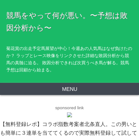
競馬をやって何が悪い。〜予想は敗
因分析から〜
菊花賞の出走予定馬展望が中心！今週あの人気馬はなぜ負けたの
か？ ラップとレース映像をリンクさせた詳細な敗因分析から競
馬の真髄に迫る。 敗因分析できれば次買うべき馬が解る。競馬
予想は回顧から始まる。
MENU
sponsored link
【無料登録レポ】コラボ指数考案者北条直人。この男いと
も簡単に３連単を当ててくるので実際無料登録して試して