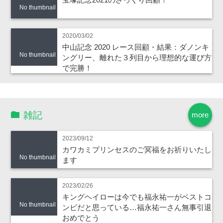
No thumbnail
2020/03/02
中山記念 2020 レース回顧・結果：ダノンキ
No thumbnail
ングリー、離れた３列目から理想的な運び方
で完勝！
雑記
more
2023/09/12
カワカミプリンセスのご冥福をお祈りいたし
No thumbnail
ます
2023/02/26
キングヘイローは今でも福永祐一がベストコ
No thumbnail
ンビだと思っている…福永祐一さん無事引退
おめでとう