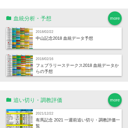
血統分析・予想
more
2018/02/22
中山記念2018 血統データ予想
2018/02/16
フェブラリーステークス2018 血統データか
らの予想
追い切り・調教評価
more
2021/12/22
有馬記念 2021 一週前追い切り・調教評価一
覧