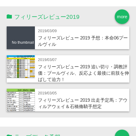
フィリーズレビュー2019
more
2019/03/09
フィリーズレビュー 2019 予想：本命06プー
No thumbnail
ルヴィル
2019/03/07
フィリーズレビュー 2019 追い切り・調教評
価：プールヴィル、反応よく最後に前肢を伸
ばして迫力！
2019/03/05
フィリーズレビュー 2019 出走予定馬：アウ
ィルアウェイ＆石橋脩騎手想定