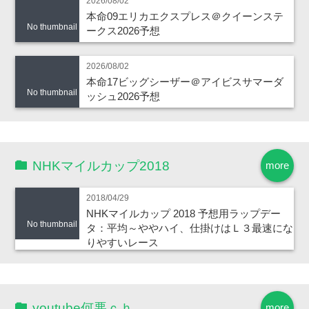
2026/08/02
本命09エリカエクスプレス＠クイーンステ
No thumbnail
ークス2026予想
2026/08/02
本命17ビッグシーザー＠アイビスサマーダ
No thumbnail
ッシュ2026予想
NHKマイルカップ2018
more
2018/04/29
NHKマイルカップ 2018 予想用ラップデー
No thumbnail
タ：平均～ややハイ、仕掛けはＬ３最速にな
りやすいレース
youtube何悪ｃｈ
more