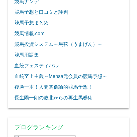
競馬ナンデ
競馬予想と口コミと評判
競馬予想まとめ
競馬情報.com
競馬投資システム～馬弦（うまげん）～
競馬用語集
血統フェスティバル
血統至上主義～Mensa元会員の競馬予想～
複勝一本！人間関係論的競馬予想！
長生陽一朗の敗北からの再生馬券術
ブログランキング