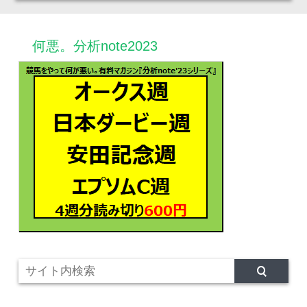
何悪。分析note2023