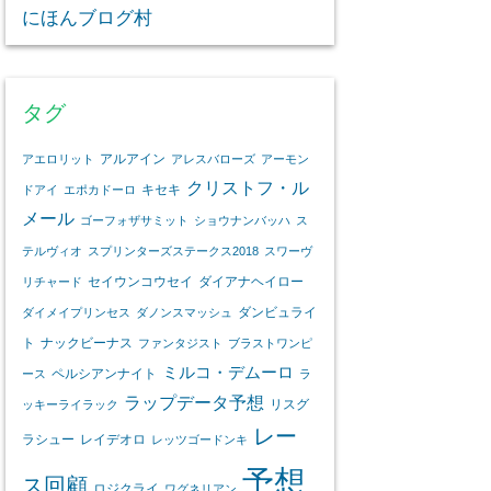
にほんブログ村
タグ
アルアイン
アエロリット
アレスバローズ
アーモン
クリストフ・ル
キセキ
ドアイ
エポカドーロ
メール
ゴーフォザサミット
ショウナンバッハ
ス
テルヴィオ
スプリンターズステークス2018
スワーヴ
セイウンコウセイ
ダイアナヘイロー
リチャード
ダイメイプリンセス
ダノンスマッシュ
ダンビュライ
ナックビーナス
ト
ファンタジスト
ブラストワンピ
ミルコ・デムーロ
ペルシアンナイト
ース
ラ
ラップデータ予想
リスグ
ッキーライラック
レー
ラシュー
レイデオロ
レッツゴードンキ
予想
ス回顧
ロジクライ
ワグネリアン