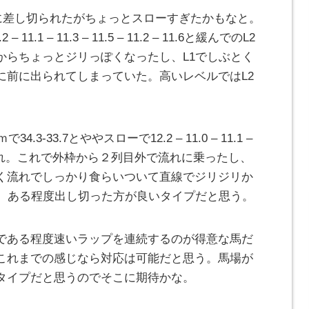
差し切られたがちょっとスローすぎたかもなと。
 11.1 – 11.3 – 11.5 – 11.2 – 11.6と緩んでのL2
からちょっとジリっぽくなったし、L1でしぶとく
に前に出られてしまっていた。高いレベルではL2
。
-33.7とややスローで12.2 – 11.0 – 11.1 –
淡々とした流れ。これで外枠から２列目外で流れに乗ったし、
く流れでしっかり食らいついて直線でジリジリか
と。ある程度出し切った方が良いタイプだと思う。
である程度速いラップを連続するのが得意な馬だ
これまでの感じなら対応は可能だと思う。馬場が
タイプだと思うのでそこに期待かな。