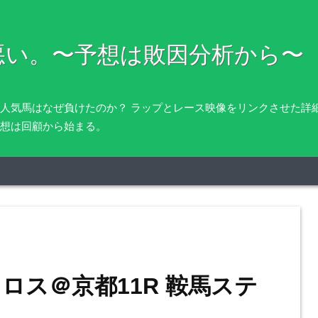
悪い。〜予想は敗因分析から〜
人気馬はなぜ負けたのか？ ラップとレース映像をリンクさせた詳
想は回顧から始まる。
ロス＠京都11R 鞍馬ステ