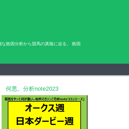
細な敗因分析から競馬の真髄に迫る。 敗因
何悪。分析note2023