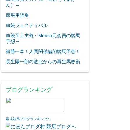
ん）～
競馬用語集
血統フェスティバル
血統至上主義～Mensa元会員の競馬
予想～
複勝一本！人間関係論的競馬予想！
長生陽一朗の敗北からの再生馬券術
ブログランキング
最強競馬ブログランキングへ