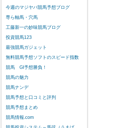
今週のマジヤバ競馬予想ブログ
専ら軸馬・穴馬
工藤新一の妙味競馬ブログ
投資競馬123
最強競馬ガジェット
無料競馬予想ソフトのスピード指数
競馬 GI予想勝負！
競馬の魅力
競馬ナンデ
競馬予想と口コミと評判
競馬予想まとめ
競馬情報.com
競馬投資システム～馬弦（うまげ