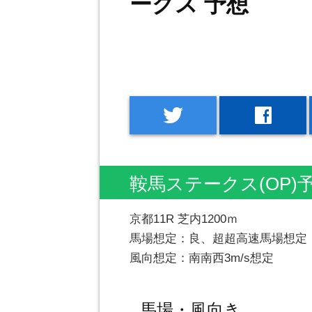
ークス 予想
twitter
facebook
鞍馬ステークス(OP)
京都11R 芝内1200ｍ
馬場想定：良、超超高速馬場想定
風向想定：南南西3m/s想定
馬場・風向き