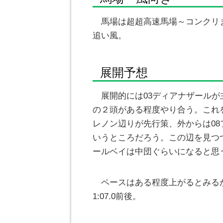
馬場は超超高速馬場～コンクリ
追い風。
展開予想
展開的には03ディアナザールが
の２頭がある程度やり合う。これを
レノン辺りが先行策、外からは08
いうところだろう。この辺を見つつ
ールベイは中団ぐらいになると思
ペースはある程度上がるとみるが、馬
1:07.0前後。