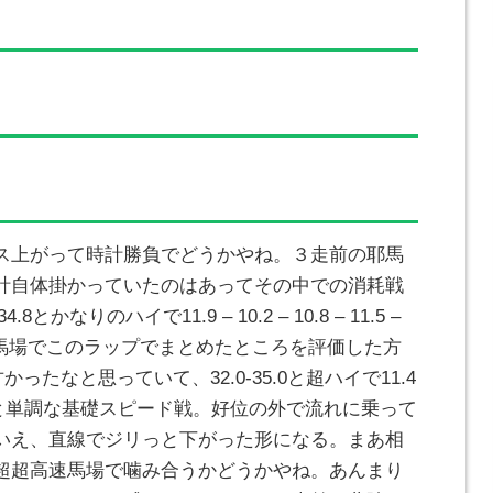
ス上がって時計勝負でどうかやね。３走前の耶馬
計自体掛かっていたのはあってその中での消耗戦
かなりのハイで11.9 – 10.2 – 10.8 – 11.5 –
の当時の馬場でこのラップでまとめたところを評価した方
たなと思っていて、32.0-35.0と超ハイで11.4
11.6 – 12.0と単調な基礎スピード戦。好位の外で流れに乗って
いえ、直線でジリっと下がった形になる。まあ相
超超高速馬場で噛み合うかどうかやね。あんまり