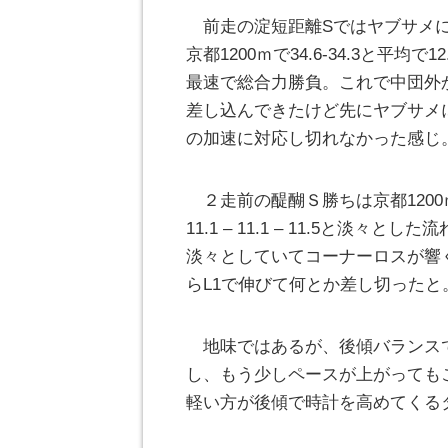
前走の淀短距離Sではヤブサメに
京都1200ｍで34.6-34.3と平均で12.2 –
最速で総合力勝負。これで中団外
差し込んできたけど先にヤブサメ
の加速に対応し切れなかった感じ
２走前の醍醐Ｓ勝ちは京都1200ｍで34.3
11.1 – 11.1 – 11.5と
淡々としていてコーナーロスが響
らL1で伸びて何とか差し切った
地味ではあるが、後傾バランス
し、もう少しペースが上がっても
軽い方が後傾で時計を高めてくる