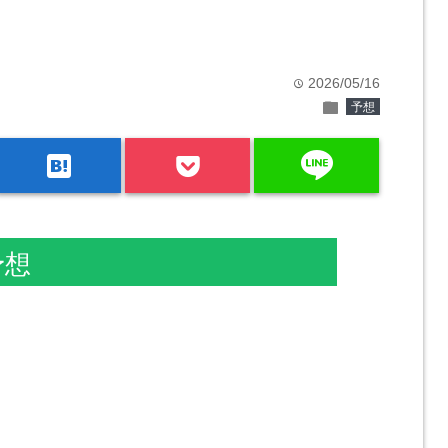
2026/05/16
time
folder
予想
line
hatenabookmark
予想