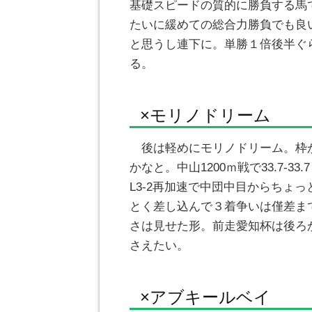
基礎スピードの質的に勝負する馬
たいに緩めての総合力勝負でも良
と思うし連下に。単勝１倍後半ぐ
る。
×モリノドリーム
後は軽めにモリノドリーム。枠が
かなと。中山1200ｍ戦で33.7-33.7と平均、1
L3-2再加速で中団中目からちょ
とく差し込んで３着争いは僅差ま
さは見せた形。前走愛知杯は後ろ
さえたい。
×アブキールベイ