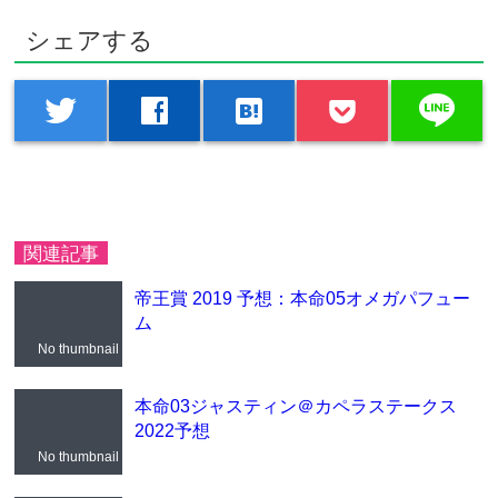
シェアする
line
twitter
facebook
hatenabookmark
関連記事
帝王賞 2019 予想：本命05オメガパフュー
ム
No thumbnail
本命03ジャスティン＠カペラステークス
2022予想
No thumbnail