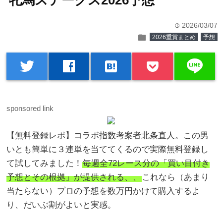
牝馬ステークス2026予想
2026/03/07
time
folder
2026重賞まとめ
予想
line
twitter
facebook
hatenabookmark
sponsored link
【無料登録レポ】コラボ指数考案者北条直人。この男
いとも簡単に３連単を当ててくるので実際無料登録し
て試してみました！
毎週全72レース分の「買い目付き
予想とその根拠」が提供される、、
これなら（あまり
当たらない）プロの予想を数万円かけて購入するよ
り、だいぶ割がよいと実感。