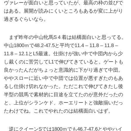
ヴァレーが面白いと思っていたが、最高の枠の並びで
はある。展開が読みにくいところもあるが変に上がり
過ぎるぐらいなら。
まず昨年の中山牝馬S４着は結構面白いと思ってる。
中山1800ｍで48.2-47.5と平均で11.4 – 11.8 – 11.8 –
11.8 – 12.1とL5最速。仕掛けが強い中で中団内から少
し裁くのに苦労してL1で伸びてきていると。ゲートも
良かったんだがちょっと意識的に下がり過ぎて中団。
ややスローに近い中で中団では位置が悪すぎたのもあ
るし仕掛け切れなかった。ただこれで伸びてきたし後
半型の競馬で素材的に目途を立てたのが意外だったの
と、上位がシランケド、ホーエリートと強敵揃いだっ
たわけでね。これでやれたのは結構面白いはず。
逆にクイーンSでは1800ｍでも46.7-47.6とややハイ