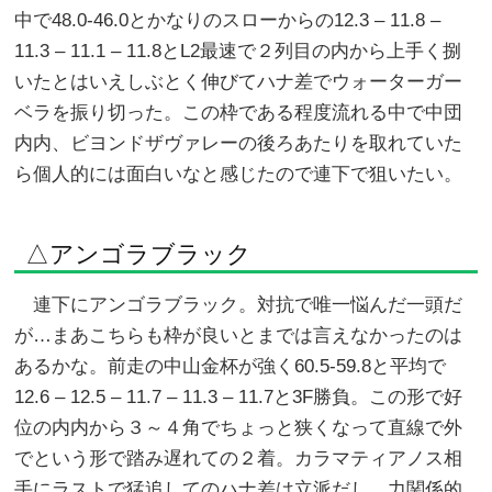
中で48.0-46.0とかなりのスローからの12.3 – 11.8 –
11.3 – 11.1 – 11.8とL2最速で２列目の内から上手く捌
いたとはいえしぶとく伸びてハナ差でウォーターガー
ベラを振り切った。この枠である程度流れる中で中団
内内、ビヨンドザヴァレーの後ろあたりを取れていた
ら個人的には面白いなと感じたので連下で狙いたい。
△アンゴラブラック
連下にアンゴラブラック。対抗で唯一悩んだ一頭だ
が…まあこちらも枠が良いとまでは言えなかったのは
あるかな。前走の中山金杯が強く60.5-59.8と平均で
12.6 – 12.5 – 11.7 – 11.3 – 11.7と3F勝負。この形で好
位の内内から３～４角でちょっと狭くなって直線で外
でという形で踏み遅れての２着。カラマティアノス相
手にラストで猛追してのハナ差は立派だし、力関係的