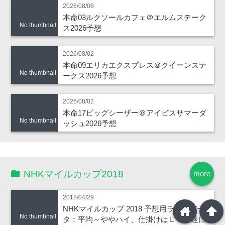
2026/08/08
本命03ルクソールカフェ＠エルムステーク
No thumbnail
ス2026予想
2026/08/02
本命09エリカエクスプレス＠クイーンステ
No thumbnail
ークス2026予想
2026/08/02
本命17ビッグシーザー＠アイビスサマーダ
No thumbnail
ッシュ2026予想
NHKマイルカップ2018
more
2018/04/29
home
arrowup
NHKマイルカップ 2018 予想用ラップデー
No thumbnail
タ：平均～ややハイ、仕掛けはＬ３最速にな