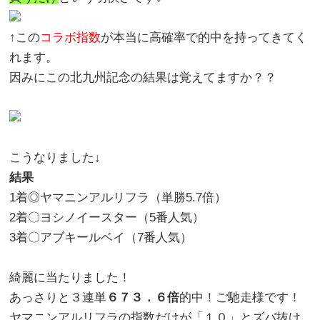
↑この
コラボ指数
が本当に高確率で的中を持ってきてく
れます。
因みにこの北九州記念の結果は覚えてますか？？
こうなりました↓
結果
1着◎ヤマニンアルリフラ（単勝5.7倍）
2着〇ヨシノイースター（5番人気）
3着〇アブキールベイ（7番人気）
綺麗に当たりました！
あっさりと３連単
６７３．６倍
的中！ご馳走様です！
ヤマニンアルリフラの指数だけが「１０」とズバ抜け