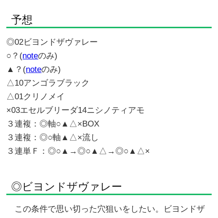
予想
◎02ビヨンドザヴァレー
○？(
note
のみ)
▲？(
note
のみ)
△10アンゴラブラック
△01クリノメイ
×03エセルブリーダ14ニシノティアモ
３連複：◎軸○▲△×BOX
３連複：◎○軸▲△×流し
３連単Ｆ：◎○▲→◎○▲△→◎○▲△×
◎ビヨンドザヴァレー
この条件で思い切った穴狙いをしたい。ビヨンドザ