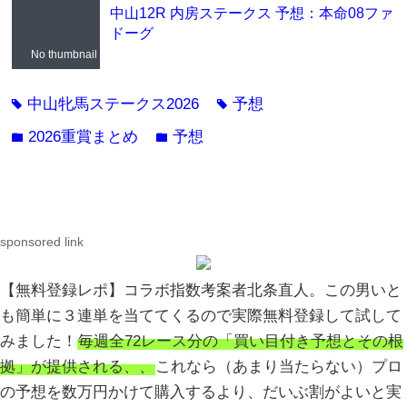
中山12R 内房ステークス 予想：本命08ファ
ドーグ
No thumbnail
中山牝馬ステークス2026
予想
tag
tag
2026重賞まとめ
予想
folder
folder
sponsored link
【無料登録レポ】コラボ指数考案者北条直人。この男いと
も簡単に３連単を当ててくるので実際無料登録して試して
みました！
毎週全72レース分の「買い目付き予想とその根
拠」が提供される、、
これなら（あまり当たらない）プロ
の予想を数万円かけて購入するより、だいぶ割がよいと実