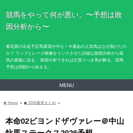
競馬をやって何が悪い。〜予想は敗
因分析から〜
菊花賞の出走予定馬展望が中心！今週あの人気馬はなぜ負けたの
か？ ラップとレース映像をリンクさせた詳細な敗因分析から競
馬の真髄に迫る。 敗因分析できれば次買うべき馬が解る。競馬
予想は回顧から始まる。
MENU
Home
»
2026重賞まとめ
»
home
folder
本命02ビヨンドザヴァレー＠中山