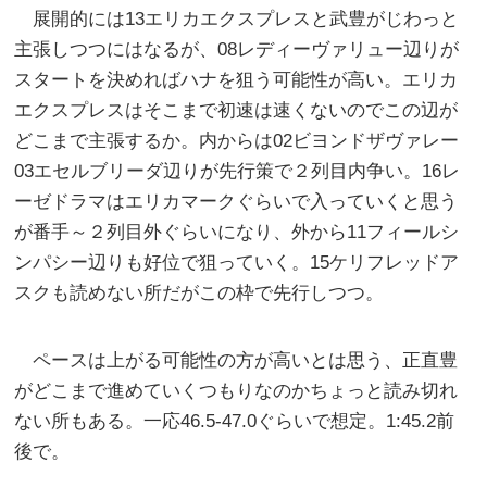
展開的には13エリカエクスプレスと武豊がじわっと
主張しつつにはなるが、08レディーヴァリュー辺りが
スタートを決めればハナを狙う可能性が高い。エリカ
エクスプレスはそこまで初速は速くないのでこの辺が
どこまで主張するか。内からは02ビヨンドザヴァレー
03エセルブリーダ辺りが先行策で２列目内争い。16レ
ーゼドラマはエリカマークぐらいで入っていくと思う
が番手～２列目外ぐらいになり、外から11フィールシ
ンパシー辺りも好位で狙っていく。15ケリフレッドア
スクも読めない所だがこの枠で先行しつつ。
ペースは上がる可能性の方が高いとは思う、正直豊
がどこまで進めていくつもりなのかちょっと読み切れ
ない所もある。一応46.5-47.0ぐらいで想定。1:45.2前
後で。