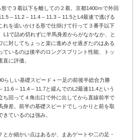
形で３着以下を離しての２着。京都1400ｍで外回
– 11.2 – 11.4 – 11.3 – 11.5とL4最速で逃げる
これを追いかける形で仕掛けて行って３番手以下
、L1で詰め切れずに半馬身差からがなかなか、と
ワに対してちょっと楽に進めさせ過ぎたのはある
っているのは後半のロングスプリント性能、トッ
素直に評価。
00らしい基礎スピード＋一足の前後半総合力勝
 – 11.6 – 11.4 – 11.7と緩んでのL2最速11.4という
立ち回って４角出口で外に出してから直線前半で
馬身差。前半の基礎スピードでしっかりと前を取
できているのは強み。
？とか細かい点はあるが、まあゲートや二の足・