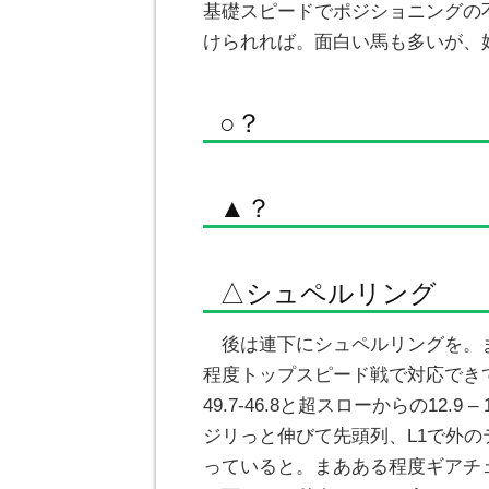
基礎スピードでポジショニングの
けられれば。面白い馬も多いが、
○？
▲？
△シュペルリング
後は連下にシュペルリングを。
程度トップスピード戦で対応でき
49.7-46.8と超スローからの12.9 – 1
ジリっと伸びて先頭列、L1で外
っていると。まあある程度ギアチ