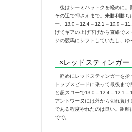
後はシーミハットクを軽めに。面
その辺で押さえまで。未勝利勝ちは京都
ー、13.0 – 12.4 – 12.1 – 1
げてギアの上げ下げから直線でス
ジの競馬にシフトしていたし、ゆっ
×レッドスティンガー
軽めにレッドスティンガーを拾
トップスピードに乗って最後まで良い
と超スローで13.0 – 12.4 – 12.
アントワーヌには外から切れ負け
である程度やれたのは良い。距離
でで。