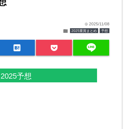
想
2025/11/08
time
folder
2025重賞まとめ
予想
line
hatenabookmark
025予想