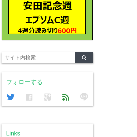
フォローする
line
twitter
facebook
google
feed
Links