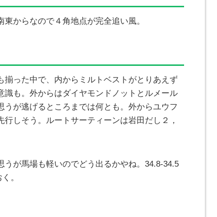
南東からなので４角地点が完全追い風。
も揃った中で、内からミルトベストがとりあえず
意識も。外からはダイヤモンドノットとルメール
思うが逃げるところまでは何とも。外からユウフ
先行しそう。ルートサーティーンは岩田だし２，
馬場も軽いのでどう出るかやね。34.8-34.5
おく。