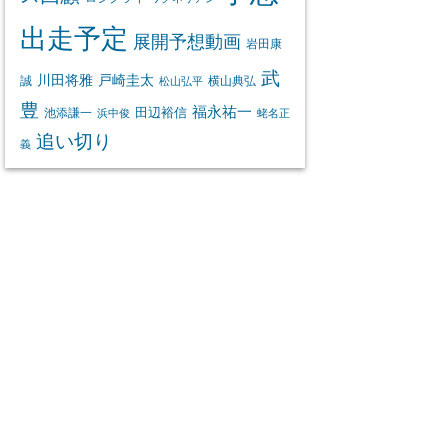
出走予定
展開予想動画
岩田康
武
川田将雅
戸崎圭太
誠
横山典弘
松山弘平
豊
福永祐一
田辺裕信
池添謙一
浜中俊
蛯名正
追い切り
義