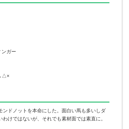
ィンガー
▲△×
ト
モンドノットを本命にした。面白い馬も多いしダ
いわけではないが、それでも素材面では素直に。