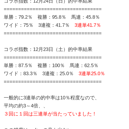
コラボ指数：12月24日（日）的中率結果
==================================
単勝：79.2％ 複勝：95.8％ 馬連：45.8％
ワイド：75％ 3連複：41.7％
3連単41.7％
==================================
コラボ指数：12月23日（土）的中率結果
==================================
単勝：87.5％ 複勝：100％ 馬連：62.5％
ワイド：83.3％ 3連複：25.0％
3連単25.0％
==================================
一般的に3連単の的中率は10％程度なので、
平均の約3～4倍、、
３回に１回は三連単が当たっていました！