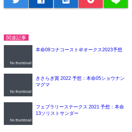
関連記事
本命09コナコースト＠オークス2023予想
No thumbnail
きさらぎ賞 2022 予想：本命05ショウナン
マグマ
No thumbnail
フェブラリーステークス 2021 予想：本命
13ソリストサンダー
No thumbnail