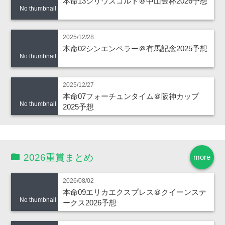
本命13シリウスコルト＠中山金杯2026予想
No thumbnail
2025/12/28
本命02シンエンペラー＠有馬記念2025予想
No thumbnail
2025/12/27
本命07フォーチュンタイム＠阪神カップ
No thumbnail
2025予想
2026重賞まとめ
more
2026/08/02
本命09エリカエクスプレス＠クイーンステ
No thumbnail
ークス2026予想