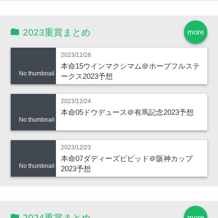
2023重賞まとめ
more
2023/12/28
本命15ウインマクシマム＠ホープフルステ
No thumbnail
ークス2023予想
2023/12/24
本命05ドウデュース＠有馬記念2023予想
No thumbnail
2023/12/23
本命07ダディーズビビッド＠阪神カップ
No thumbnail
2023予想
2024重賞まとめ
more