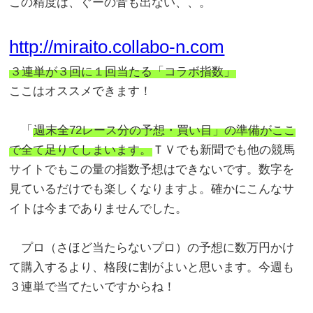
この精度は、ぐーの音も出ない、、。
http://miraito.collabo-n.com
３連単が３回に１回当たる「コラボ指数」
ここはオススメできます！
「
週末全72レース分の予想・買い目」の準備がここ
で全て足りてしまいます。
ＴＶでも新聞でも他の競馬
サイトでもこの量の指数予想はできないです。数字を
見ているだけでも楽しくなりますよ。確かにこんなサ
イトは今までありませんでした。
プロ（さほど当たらないプロ）の予想に数万円かけ
て購入するより、格段に割がよいと思います。今週も
３連単で当てたいですからね！