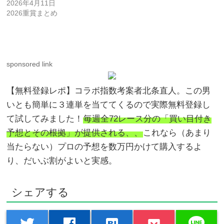
2026年4月11日
2026重賞まとめ
sponsored link
【無料登録レポ】コラボ指数考案者北条直人。この男
いとも簡単に３連単を当ててくるので実際無料登録し
て試してみました！
毎週全72レース分の「買い目付き
予想とその根拠」が提供される、、
これなら（あまり
当たらない）プロの予想を数万円かけて購入するよ
り、だいぶ割がよいと実感。
シェアする
line
twitter
facebook
hatenabookmark