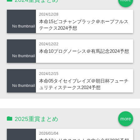
2024/12/28
本命15ピコチャンブラック＠ホープフルス
No thumbnail
テークス2024予想
2024/12/22
本命10プログノーシス＠有馬記念2024予想
No thumbnail
2024/12/15
本命05タイセイブレイズ＠朝日杯フューチ
No thumbnail
ュリティステークス2024予想
2025重賞まとめ
more
2026/01/04