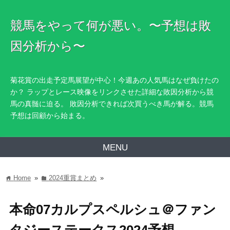
競馬をやって何が悪い。〜予想は敗
因分析から〜
菊花賞の出走予定馬展望が中心！今週あの人気馬はなぜ負けたの
か？ ラップとレース映像をリンクさせた詳細な敗因分析から競
馬の真髄に迫る。 敗因分析できれば次買うべき馬が解る。競馬
予想は回顧から始まる。
MENU
Home
»
2024重賞まとめ
»
home
folder
本命07カルプスペルシュ＠ファン