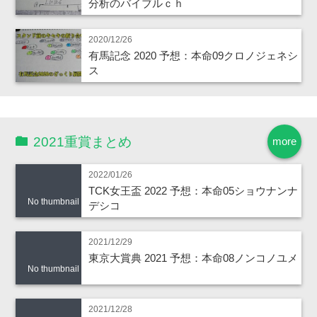
分析のバイブルｃｈ
2020/12/26
有馬記念 2020 予想：本命09クロノジェネシ
ス
2021重賞まとめ
more
2022/01/26
TCK女王盃 2022 予想：本命05ショウナンナ
No thumbnail
デシコ
2021/12/29
東京大賞典 2021 予想：本命08ノンコノユメ
No thumbnail
2021/12/28