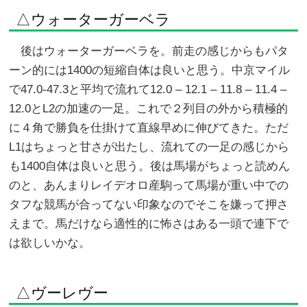
△ウォーターガーベラ
後はウォーターガーベラを。前走の感じからもパタ
ーン的には1400の短縮自体は良いと思う。中京マイル
で47.0-47.3と平均で流れて12.0 – 12.1 – 11.8 – 11.4 –
12.0とL2の加速の一足。これで２列目の外から積極的
に４角で勝負を仕掛けて直線早めに伸びてきた。ただ
L1はちょっと甘さが出たし、流れての一足の感じから
も1400自体は良いと思う。後は馬場がちょっと読めん
のと、あんまりレイデオロ産駒って馬場が重い中での
タフな競馬が合ってない印象なのでそこを嫌って押さ
えまで。馬だけなら適性的に怖さはある一頭で連下で
は欲しいかな。
△ヴーレヴー