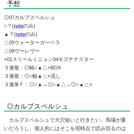
予想
◎07カルプスペルシュ
○？(
note
のみ)
▲？(
note
のみ)
△05ウォーターガーベラ
△09ヴーレヴー
×01スリールミニョン04モズナナスター
３連複：◎軸○▲△×BOX
３連複：◎○軸▲△×流し
３連単Ｆ：◎○▲→◎○▲△→◎○▲△×
◎カルプスペルシュ
カルプスペルシュで大穴狙いと行きたい。馬場が重
いだろうし、個人的にはそこを現時点で読み切るのは