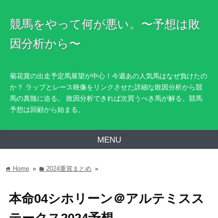
競馬をやって何が悪い。〜予想は敗
因分析から〜
菊花賞の出走予定馬展望が中心！今週あの人気馬はなぜ負けたの
か？ ラップとレース映像をリンクさせた詳細な敗因分析から競
馬の真髄に迫る。 敗因分析できれば次買うべき馬が解る。競馬
予想は回顧から始まる。
MENU
Home
»
2024重賞まとめ
»
home
folder
本命04シホリーン＠アルテミスス