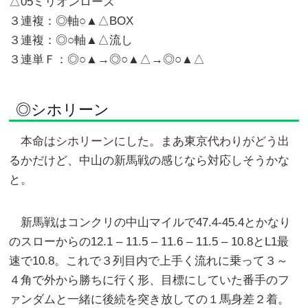
△05ミリオンローズ
３連複：◎軸○▲△BOX
３連複：◎○軸▲△流し
３連単Ｆ：◎○▲→◎○▲△→◎○▲△
◎シホリーン
本命はシホリーンにした。まあ東京代わりがどう出
るかだけど、中山の新馬戦の感じなら対応しそうかな
と。
新馬戦はコンクリの中山マイルで47.4-45.4とかなり
のスローからの12.1 – 11.5 – 11.6 – 11.5 – 10.8とL1最
速で10.8。これで３列目内で上手く流れに乗って３～
４角で外から勝ちに行く形、目標にしていた番手のフ
ァンダムと一緒に後続を突き放しての１馬身差２着。