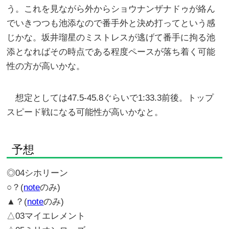
う。これを見ながら外からショウナンザナドゥが絡ん
でいきつつも池添なので番手外と決め打ってという感
じかな。坂井瑠星のミストレスが逃げて番手に拘る池
添となればその時点である程度ペースが落ち着く可能
性の方が高いかな。
想定としては47.5-45.8ぐらいで1:33.3前後。トップ
スピード戦になる可能性が高いかなと。
予想
◎04シホリーン
○？(
note
のみ)
▲？(
note
のみ)
△03マイエレメント