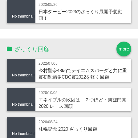
2023/05/26
日本ダービー2023のざっくり展開予想動
No thumbnail
画！
ざっくり回顧
more
2022/07/05
今村聖奈48kgでテイエムスパーダと共に重
No thumbnail
賞初制覇＠CBC賞2022を軽く回顧
2020/10/05
エネイブルの敗因は…２つほど：凱旋門賞
No thumbnail
2020 レース回顧
2020/08/24
札幌記念 2020 ざっくり回顧
No thumbnail