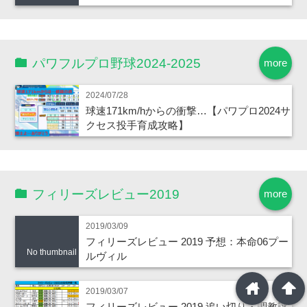
パワフルプロ野球2024-2025
more
2024/07/28
球速171km/hからの衝撃…【パワプロ2024サ
クセス投手育成攻略】
フィリーズレビュー2019
more
2019/03/09
フィリーズレビュー 2019 予想：本命06プー
No thumbnail
ルヴィル
home
arrowup
2019/03/07
フィリーズレビュー 2019 追い切り・調教評