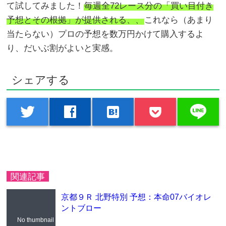
て試してみました！
毎週全72レース分の「買い目付き
予想とその根拠」が提供される、、
これなら（あまり
当たらない）プロの予想を数万円かけて購入するよ
り、だいぶ割がよいと実感。
シェアする
line
twitter
facebook
hatenabookmark
関連記事
京都９Ｒ 北野特別 予想：本命07バイオレ
ントブロー
No thumbnail