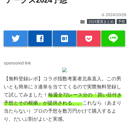
テークス2024予想
2024/10/26
time
folder
2024重賞まとめ
予想
line
twitter
facebook
hatenabookmark
sponsored link
【無料登録レポ】コラボ指数考案者北条直人。この男
いとも簡単に３連単を当ててくるので実際無料登録し
て試してみました！
毎週全72レース分の「買い目付き
予想とその根拠」が提供される、、
これなら（あまり
当たらない）プロの予想を数万円かけて購入するよ
り、だいぶ割がよいと実感。