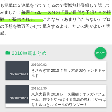
も簡単に３連単を当ててくるので実際無料登録して試して
みました！
毎週全72レース分の「買い目付き予想とその根
拠」が提供される、、
これなら（あまり当たらない）プロ
の予想を数万円かけて購入するより、だいぶ割がよいと実
感。
2018重賞まとめ
more
2019/02/02
きさらぎ賞 2019 予想：本命03ヴァンドギャ
No thumbnail
ルド
2018/12/30
東京大賞典 2018 レース回顧：オメガパフュ
No thumbnail
ーム、最後もやっぱり３歳馬の勝利！やっぱ
りミルコとルメールのワンツー！