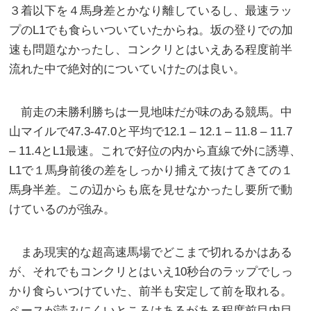
３着以下を４馬身差とかなり離しているし、最速ラッ
プのL1でも食らいついていたからね。坂の登りでの加
速も問題なかったし、コンクリとはいえある程度前半
流れた中で絶対的についていけたのは良い。
前走の未勝利勝ちは一見地味だが味のある競馬。中
山マイルで47.3-47.0と平均で12.1 – 12.1 – 11.8 – 11.7
– 11.4とL1最速。これで好位の内から直線で外に誘導、
L1で１馬身前後の差をしっかり捕えて抜けてきての１
馬身半差。この辺からも底を見せなかったし要所で動
けているのが強み。
まあ現実的な超高速馬場でどこまで切れるかはある
が、それでもコンクリとはいえ10秒台のラップでしっ
かり食らいつけていた、前半も安定して前を取れる。
ペースが読みにくいところはあるがある程度前目内目