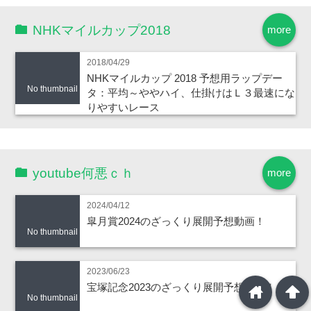
NHKマイルカップ2018
more
2018/04/29
NHKマイルカップ 2018 予想用ラップデー
No thumbnail
タ：平均～ややハイ、仕掛けはＬ３最速にな
りやすいレース
youtube何悪ｃｈ
more
2024/04/12
皐月賞2024のざっくり展開予想動画！
No thumbnail
2023/06/23
宝塚記念2023のざっくり展開予想動画！
home
arrowup
No thumbnail