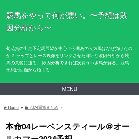
競馬をやって何が悪い。〜予想は敗
因分析から〜
菊花賞の出走予定馬展望が中心！今週あの人気馬はなぜ負けたの
か？ ラップとレース映像をリンクさせた詳細な敗因分析から競
馬の真髄に迫る。 敗因分析できれば次買うべき馬が解る。競馬
予想は回顧から始まる。
MENU
Home
»
2024重賞まとめ
»
home
folder
本命04レーベンスティール＠オー