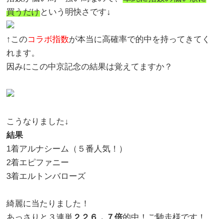
買うだけ
という明快さです↓
↑この
コラボ指数
が本当に高確率で的中を持ってきてく
れます。
因みにこの中京記念の結果は覚えてますか？
こうなりました↓
結果
1着アルナシーム（５番人気！）
2着エピファニー
3着エルトンバローズ
綺麗に当たりました！
あっさりと３連単
２２６．７倍
的中！ご馳走様です！