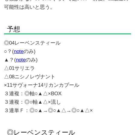
可能性は高いと思う。
予想
◎04レーベンスティール
○？(
note
のみ)
▲？(
note
のみ)
△01サリエラ
△08ニシノレヴナント
×11サヴォーナ14リカンカブール
３連複：◎軸○▲△×BOX
３連複：◎○軸▲△×流し
３連単Ｆ：◎○▲→◎○▲△→◎○▲△×
◎レーベンスティール