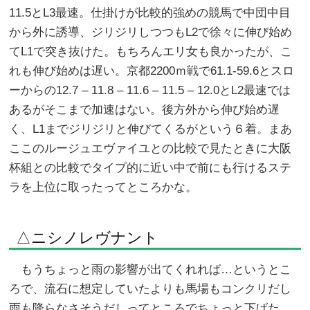
11.5とL3最速。仕掛けが比較的強めの競馬で中団中目
から外に誘導、ジリジリしつつもL2で徐々に伸び始め
てL1で突き抜けた。もちろんエリ女も良かったが、こ
れも伸び始めは遅い。京都2200ｍ戦で61.1-59.6とスロ
ーからの12.7 – 11.8 – 11.6 – 11.5 – 12.0とL2最速では
あるがそこまで加速はない。後方外から伸び始め遅
く、L1までジリジリと伸びてくるがという６着。まあ
ここのルージュエヴァイユとの比較で見たときに大阪
杯組との比較でタイプ的に近い中で前にも行けるステ
ラを上位に取ったってところかな。
△ニシノレヴナント
もうちょっと雨の影響が出てくれれば…というとこ
ろで、流石に想定していたよりも馬場もコンクリだし
雨も降らなさそうだしってところでちょっと下げた。