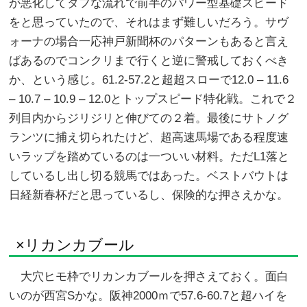
が悪化してタフな流れで前半のパワー型基礎スピード
をと思っていたので、それはまず難しいだろう。サヴ
ォーナの場合一応神戸新聞杯のパターンもあると言え
ばあるのでコンクリまで行くと逆に警戒しておくべき
か、という感じ。61.2-57.2と超超スローで12.0 – 11.6
– 10.7 – 10.9 – 12.0とトップスピード特化戦。これで２
列目内からジリジリと伸びての２着。最後にサトノグ
ランツに捕え切られたけど、超高速馬場である程度速
いラップを踏めているのは一ついい材料。ただL1落と
しているし出し切る競馬ではあった。ベストバウトは
日経新春杯だと思っているし、保険的な押さえかな。
×リカンカブール
大穴ヒモ枠でリカンカブールを押さえておく。面白
いのが西宮Sかな。阪神2000ｍで57.6-60.7と超ハイを