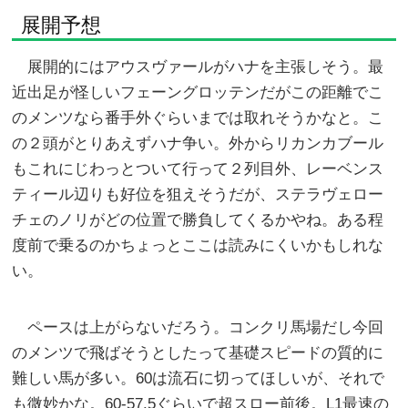
展開予想
展開的にはアウスヴァールがハナを主張しそう。最
近出足が怪しいフェーングロッテンだがこの距離でこ
のメンツなら番手外ぐらいまでは取れそうかなと。こ
の２頭がとりあえずハナ争い。外からリカンカブール
もこれにじわっとついて行って２列目外、レーベンス
ティール辺りも好位を狙えそうだが、ステラヴェロー
チェのノリがどの位置で勝負してくるかやね。ある程
度前で乗るのかちょっとここは読みにくいかもしれな
い。
ペースは上がらないだろう。コンクリ馬場だし今回
のメンツで飛ばそうとしたって基礎スピードの質的に
難しい馬が多い。60は流石に切ってほしいが、それで
も微妙かな。60-57.5ぐらいで超スロー前後。L1最速の