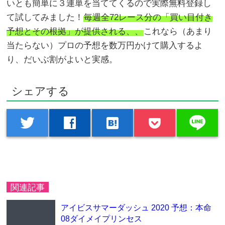
いとも簡単に３連単を当ててくるので実際無料登録し
て試してみました！
毎週全72レース分の「買い目付き
予想とその根拠」が提供される、、
これなら（あまり
当たらない）プロの予想を数万円かけて購入するよ
り、だいぶ割がよいと実感。
シェアする
line
twitter
facebook
hatenabookmark
関連記事
アイビスサマーダッシュ 2020 予想：本命
08ダイメイプリンセス