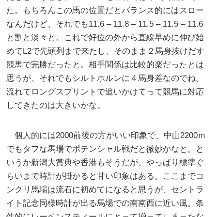
た。もちろんこの馬の位置だとバランス的にはスロー
なんだけど、それでも11.6 – 11.8 – 11.5 – 11.5 – 11.6
と割と淡々と。これで好位の外から直線早めに伸び始
めてL2で先頭列まで来たし、そのまま２馬身抜けだす
競馬で完勝だったと。相手関係は比較的楽だったとは
思うが、それでもシルトホルンに４馬身差なのでね。
流れてロングスプリントで追いかけてって競馬に対応
してきたのは大きいかな。
個人的には2000前後の方がいい印象で、中山2200ｍ
でもタフな馬場でポテンシャル戦だと微妙かなと。と
いうか新潟大賞典や香港もそうだが、やっぱり標準ぐ
らいまで時計が掛かると甘い印象はある。ここまでコ
ンクリ馬場は流石に初めてになると思うが、セントラ
イト記念同様時計が出る馬場での南南西に近い風。条
件的にレーベンスティールにとって揃ってしまったな