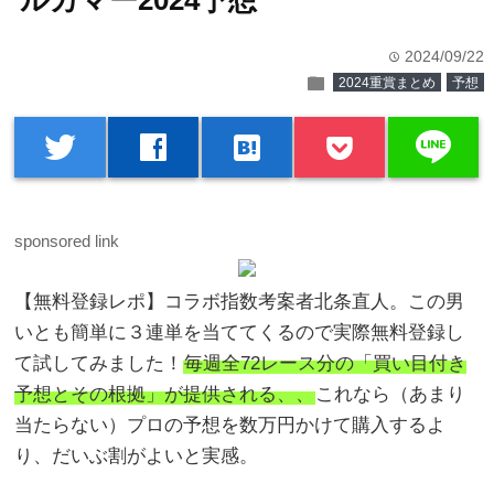
ルカマー2024予想
2024/09/22
time
folder
2024重賞まとめ
予想
line
twitter
facebook
hatenabookmark
sponsored link
【無料登録レポ】コラボ指数考案者北条直人。この男
いとも簡単に３連単を当ててくるので実際無料登録し
て試してみました！
毎週全72レース分の「買い目付き
予想とその根拠」が提供される、、
これなら（あまり
当たらない）プロの予想を数万円かけて購入するよ
り、だいぶ割がよいと実感。