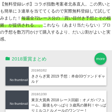
【無料登録レポ】コラボ指数考案者北条直人。この男いと
も簡単に３連単を当ててくるので実際無料登録して試して
みました！
毎週全72レース分の「買い目付き予想とその根
拠」が提供される、、
これなら（あまり当たらない）プロ
の予想を数万円かけて購入するより、だいぶ割がよいと実
感。
2018重賞まとめ
more
2019/02/02
きさらぎ賞 2019 予想：本命03ヴァンドギャ
No thumbnail
ルド
2018/12/30
東京大賞典 2018 レース回顧：オメガパフュ
No thumbnail
ーム、最後もやっぱり３歳馬の勝利！やっぱ
りミルコとルメールのワンツー！