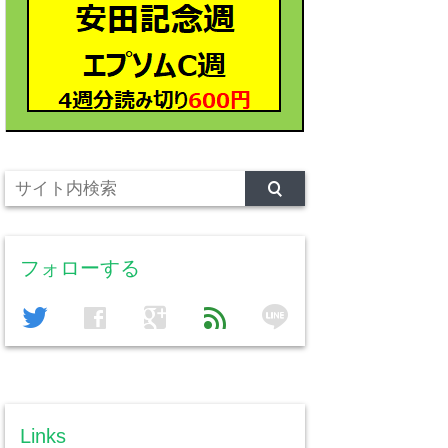
フォローする
line
twitter
facebook
google
feed
Links