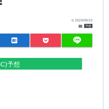
想
2024/08/10
time
folder
予想
line
hatenabookmark
C)予想