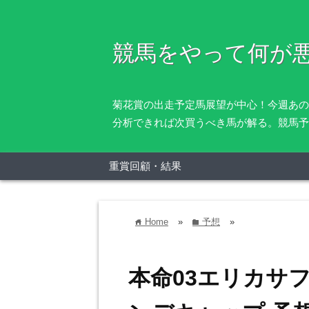
競馬をやって何が
菊花賞の出走予定馬展望が中心！今週あの
分析できれば次買うべき馬が解る。競馬予
重賞回顧・結果
Home
»
予想
»
home
folder
本命03エリカサフ