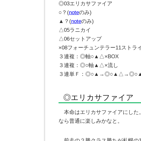
◎03エリカサファイア
○？(
note
のみ)
▲？(
note
のみ)
△05ラニカイ
△06セットアップ
×08フォーチュンテラー11ストラ
３連複：◎軸○▲△×BOX
３連複：◎○軸▲△×流し
３連単Ｆ：◎○▲→◎○▲△→◎○
◎エリカサファイア
本命はエリカサファイアにした
なら普通に楽しみかなと。
前走の２勝クラス勝ちが札幌の17