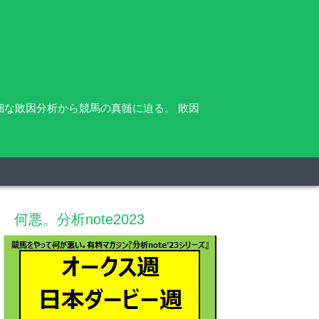
細な敗因分析から競馬の真髄に迫る。 敗因
何悪。分析note2023