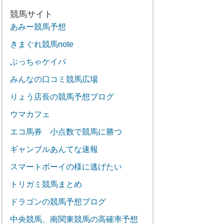
競馬サイト
あみー競馬予想
きまぐれ競馬note
ぶっちゃケイバ
みんなの口コミ競馬広場
りょう店長の競馬予想ブログ
ウマカフェ
エコ馬券 小点数で競馬に勝つ
ギャンブルあんてな速報
スマートボーイの様に逃げたい
トリガミ競馬まとめ
ドラゴンの競馬予想ブログ
中央競馬、南関東競馬の高確率予想