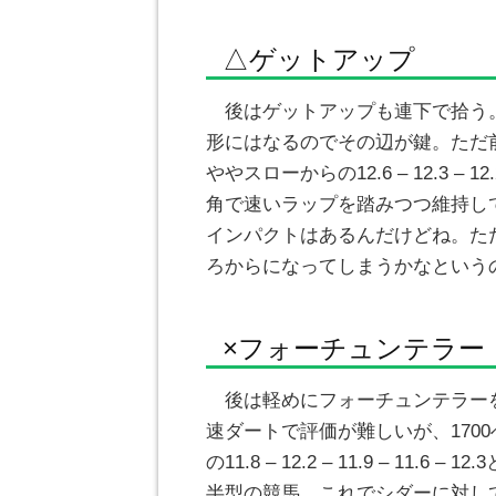
△ゲットアップ
後はゲットアップも連下で拾う
形にはなるのでその辺が鍵。ただ前走の
ややスローからの12.6 – 12.3 – 1
角で速いラップを踏みつつ維持し
インパクトはあるんだけどね。た
ろからになってしまうかなという
×フォーチュンテラー
後は軽めにフォーチュンテラー
速ダートで評価が難しいが、1700へ
の11.8 – 12.2 – 11.9 – 1
半型の競馬。これでシダーに対し