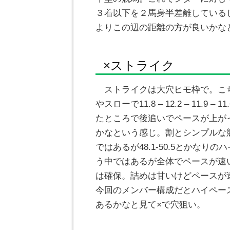
３着以下を２馬身半差離しているし
よりこの辺の距離の方が良いかな
×ストライク
ストライクは大穴ヒモ枠で。こちらは
やスローで11.8 – 12.2 – 11.
たところで後追いでペースが上が
かなという感じ。割とシンプルな競
ではあるが48.1-50.5とかなりのハイで13.
う中ではあるが全体でペースが速
は確保。詰めは甘いけどペースが
今回のメンバー構成だとハイペー
あるかなと見て×で穴狙い。