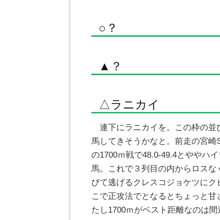
○？
▲？
△ラニカイ
連下にラニカイを。この枠の並
馬してきそうかなと。前走の宮崎
の1700ｍ戦で48.0-49.4とややハイで12
馬。これで３列目の内からロスな
びて逃げるクレスコジョケツにク
こで正攻法でとなるとちょっと甘
たし1700ｍがベスト距離なのは