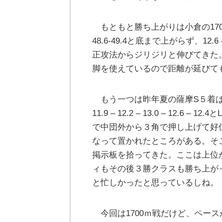
もともと勝ち上がりは小倉の17
48.6-49.4と底まで上がらず、12.6 – 
正攻法からジリジリと伸びてきた
脚を使えているので距離が延びて
もう一つは昨年夏の薩摩S５着は結構
11.9 – 12.2 – 13.0 – 12
で中団外から３角で押し上げて好
なって置かれたところがある。そ
掲示板を拾ってきた。ここは上位
ィもその後３勝クラスも勝ち上が
と忙しかったと思っているしね。
今回は1700ｍ戦だけど、ペー