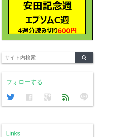
フォローする
line
twitter
facebook
google
feed
Links