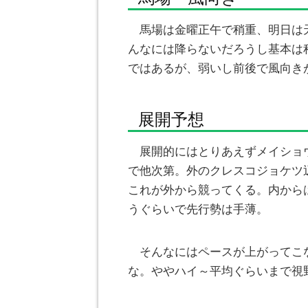
馬場は金曜正午で稍重、明日は
んなには降らないだろうし基本は
ではあるが、弱いし前後で風向き
展開予想
展開的にはとりあえずメイショ
で他次第。外のクレスコジョケツ
これが外から競ってくる。内から
うぐらいで先行勢は手薄。
そんなにはペースが上がってこないか
な。ややハイ～平均ぐらいまで視