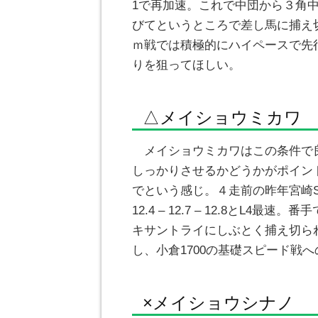
1で再加速。これで中団から３角
びてというところで差し馬に捕え切
ｍ戦では積極的にハイペースで先
りを狙ってほしい。
△メイショウミカワ
メイショウミカワはこの条件で
しっかりさせるかどうかがポイン
でという感じ。４走前の昨年宮崎Sは強い２
12.4 – 12.7 – 12.8とL
キサントライにしぶとく捕え切ら
し、小倉1700の基礎スピード戦
×メイショウシナノ