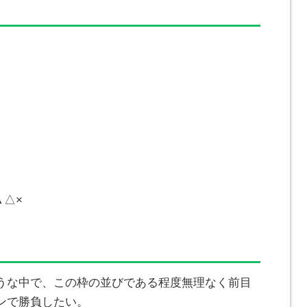
▲△×
うな中で、この枠の並びである程度無理なく前目
ンで勝負したい。