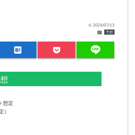
2024/07/13
time
folder
予想
line
hatenabookmark
予想
ト想定
定）