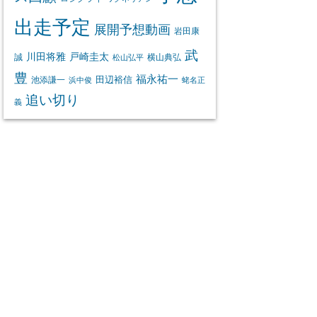
出走予定
展開予想動画
岩田康
武
川田将雅
戸崎圭太
誠
横山典弘
松山弘平
豊
福永祐一
田辺裕信
池添謙一
浜中俊
蛯名正
追い切り
義