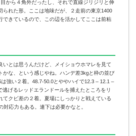
中目から４角外だったし、それで直線ジリジリと伸
られた形。ここは地味だが、２走前の東京1400
行できているので、この辺を活かしてここは前粘
良いとは思うんだけど、メイショウホマレを見て
トかな、という感じやね。ハンデ差3kgと枠の並び
着。48.7-50.0とややハイで12.3 – 12.1 –
4最速。番手で逃げるレッドエランドールを捕えたところをリ
れてクビ差の２着。夏場にしっかりと戦えている
への対応力もある。連下は必要かなと。