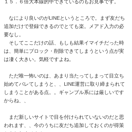
１５．６倍大本線的中できているのもお見事です。
なにより良いのがLINEというところで。まず友だち
追加だけで登録できるのでとても楽。メアド入力の必
要なし。
そしてここだけの話、もしも結果イマイチだった時
は、簡単にブロック・削除できてしまうという点が実
は凄く大きい。気軽ですよね。
ただ唯一怖いのは、あまり当たってしまって目立ち
始めてバレてしまうと、、LINE運営に取り締まられて
しまうことがある点。。ギャンブル系には厳しいです
からね、、
まだ新しいサイトで目を付けられていないのだと思
われます、、今のうちに友だち追加しておくのが得策