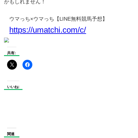
かもしれません！
ウマっち×ウマっち【LINE無料競馬予想】
https://umatchi.com/c/
共有:
いいね:
関連