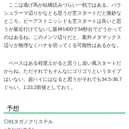
ここは逃げ馬が結構読みづらい一戦ではある。パラ
シュラーマ辺りかなとも思うが芝スタートだと微妙な
ところ。ビーアストニッシドも芝スタートは良いと思
うが最近行けてないし阪神1400で34秒台でどうかって
のはあるね。このメンツ辺りだと、案外メタマックス
辺りが無理なくハナを切ってくる可能性はあるかな。
ペースはある程度上がると思うし追い風スタートだ
からね。ただそれでもそんなにゴリゴリというタイプ
はいない。超ハイにはなると思うがそれでも34.5-36.7
ぐらい。1:23.2前後としておく。
予想
◎01タガノクリステル