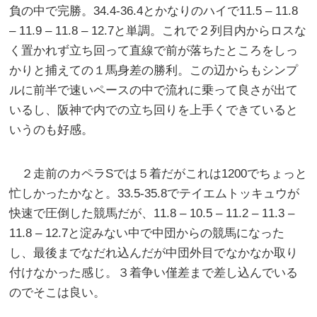
負の中で完勝。34.4-36.4とかなりのハイで11.5 – 11.8
– 11.9 – 11.8 – 12.7と単調。これで２列目内からロスな
く置かれず立ち回って直線で前が落ちたところをしっ
かりと捕えての１馬身差の勝利。この辺からもシンプ
ルに前半で速いペースの中で流れに乗って良さが出て
いるし、阪神で内での立ち回りを上手くできていると
いうのも好感。
２走前のカペラSでは５着だがこれは1200でちょっと
忙しかったかなと。33.5-35.8でテイエムトッキュウが
快速で圧倒した競馬だが、11.8 – 10.5 – 11.2 – 11.3 –
11.8 – 12.7と淀みない中で中団からの競馬になった
し、最後までなだれ込んだが中団外目でなかなか取り
付けなかった感じ。３着争い僅差まで差し込んでいる
のでそこは良い。