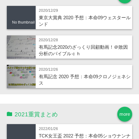
2020/12/29
東京大賞典 2020 予想：本命09ウェスタール
No thumbnail
ンド
2020/12/28
有馬記念2020のざっくり回顧動画！＠敗因
分析のバイブルｃｈ
2020/12/26
有馬記念 2020 予想：本命09クロノジェネシ
ス
2021重賞まとめ
more
2022/01/26
TCK女王盃 2022 予想：本命05ショウナンナ