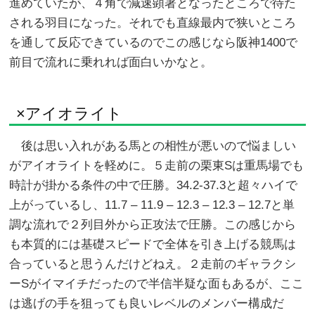
進めていたが、４角で減速顕著となったところで待た
される羽目になった。それでも直線最内で狭いところ
を通して反応できているのでこの感じなら阪神1400で
前目で流れに乗れれば面白いかなと。
×アイオライト
後は思い入れがある馬との相性が悪いので悩ましい
がアイオライトを軽めに。５走前の栗東Sは重馬場でも
時計が掛かる条件の中で圧勝。34.2-37.3と超々ハイで
上がっているし、11.7 – 11.9 – 12.3 – 12.3 – 12.7と単
調な流れで２列目外から正攻法で圧勝。この感じから
も本質的には基礎スピードで全体を引き上げる競馬は
合っていると思うんだけどねえ。２走前のギャラクシ
ーSがイマイチだったので半信半疑な面もあるが、ここ
は逃げの手を狙っても良いレベルのメンバー構成だ