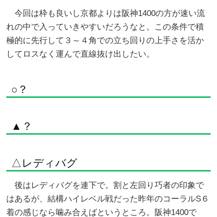
今回は枠も良いし京都よりは阪神1400の方が速い流
れの中で入っていきやすいだろうなと。この条件で積
極的に先行して３～４角での立ち回りの上手さを活か
してロスなく運んで直線抜け出したい。
○？
▲？
△レディバグ
後はレディバグを連下で。割と左回り巧者の印象で
はあるが、結構ハイレベル戦だった昨年のコーラルS６
着の感じなら噛み合えばというところ。阪神1400で