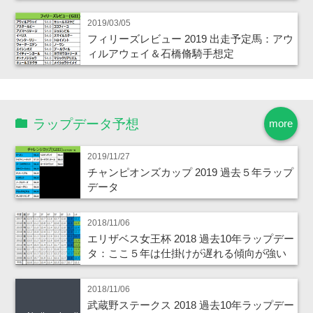
2019/03/05
フィリーズレビュー 2019 出走予定馬：アウ
ィルアウェイ＆石橋脩騎手想定
ラップデータ予想
more
2019/11/27
チャンピオンズカップ 2019 過去５年ラップ
データ
2018/11/06
エリザベス女王杯 2018 過去10年ラップデー
タ：ここ５年は仕掛けが遅れる傾向が強い
2018/11/06
武蔵野ステークス 2018 過去10年ラップデー