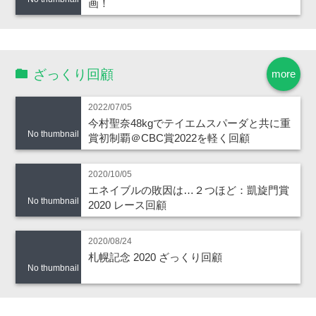
画！
ざっくり回顧
more
2022/07/05
今村聖奈48kgでテイエムスパーダと共に重
No thumbnail
賞初制覇＠CBC賞2022を軽く回顧
2020/10/05
エネイブルの敗因は…２つほど：凱旋門賞
No thumbnail
2020 レース回顧
2020/08/24
札幌記念 2020 ざっくり回顧
No thumbnail