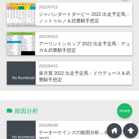
2022/07/12
ジャパンダートダービー 2022 出走予定馬：
ノットゥルノ＆武豊騎手想定
2022/04/13
アーリントンカップ 2022 出走予定馬：デュ
ガ＆武豊騎手想定
2022/04/12
皐月賞 2022 出走予定馬：ドウデュース＆武
No thumbnail
豊騎手想定
敗因分析
more
2022/06/30
home
arrowup
テーオーケインズの敗因分析…＠帝王賞
No thumbnail
2022