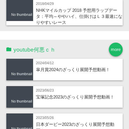
2018/04/29
NHKマイルカップ 2018 予想用ラップデー
No thumbnail
タ：平均～ややハイ、仕掛けはＬ３最速にな
りやすいレース
youtube何悪ｃｈ
more
2024/04/12
皐月賞2024のざっくり展開予想動画！
No thumbnail
2023/06/23
宝塚記念2023のざっくり展開予想動画！
No thumbnail
2023/05/26
日本ダービー2023のざっくり展開予想動
No thumbnail