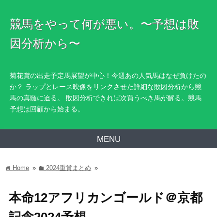
競馬をやって何が悪い。〜予想は敗
因分析から〜
菊花賞の出走予定馬展望が中心！今週あの人気馬はなぜ負けたの
か？ ラップとレース映像をリンクさせた詳細な敗因分析から競
馬の真髄に迫る。 敗因分析できれば次買うべき馬が解る。競馬
予想は回顧から始まる。
MENU
Home
»
2024重賞まとめ
»
home
folder
本命12アフリカンゴールド＠京都