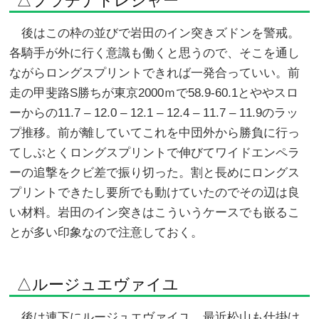
△プラチナトレジャー
後はこの枠の並びで岩田のイン突きズドンを警戒。
各騎手が外に行く意識も働くと思うので、そこを通し
ながらロングスプリントできれば一発合っていい。前
走の甲斐路S勝ちが東京2000ｍで58.9-60.1とややスロ
ーからの11.7 – 12.0 – 12.1 – 12.4 – 11.7 – 11.9のラッ
プ推移。前が離していてこれを中団外から勝負に行っ
てしぶとくロングスプリントで伸びてワイドエンペラ
ーの追撃をクビ差で振り切った。割と長めにロングス
プリントできたし要所でも動けていたのでその辺は良
い材料。岩田のイン突きはこういうケースでも嵌るこ
とが多い印象なので注意しておく。
△ルージュエヴァイユ
後は連下にルージュエヴァイユ。最近松山も仕掛け