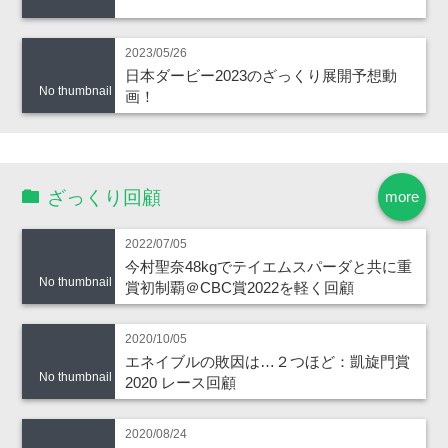
2023/05/26
日本ダービー2023のざっくり展開予想動
No thumbnail
画！
ざっくり回顧
more
2022/07/05
今村聖奈48kgでテイエムスパーダと共に重
No thumbnail
賞初制覇＠CBC賞2022を軽く回顧
2020/10/05
エネイブルの敗因は…２つほど：凱旋門賞
No thumbnail
2020 レース回顧
2020/08/24