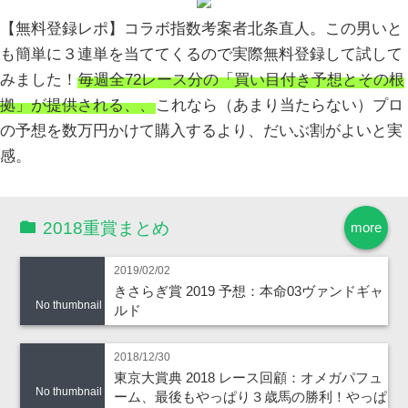
【無料登録レポ】コラボ指数考案者北条直人。この男いと
も簡単に３連単を当ててくるので実際無料登録して試して
みました！
毎週全72レース分の「買い目付き予想とその根
拠」が提供される、、
これなら（あまり当たらない）プロ
の予想を数万円かけて購入するより、だいぶ割がよいと実
感。
2018重賞まとめ
more
2019/02/02
きさらぎ賞 2019 予想：本命03ヴァンドギャ
No thumbnail
ルド
2018/12/30
東京大賞典 2018 レース回顧：オメガパフュ
No thumbnail
ーム、最後もやっぱり３歳馬の勝利！やっぱ