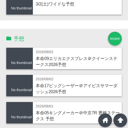
3/2(土)ワイドな予想
No thumbnail
予想
more
2026/08/02
本命09エリカエクスプレス＠クイーンステ
No thumbnail
ークス2026予想
2026/08/02
本命17ビッグシーザー＠アイビスサマーダ
No thumbnail
ッシュ2026予想
2026/08/01
本命05キングメーカー＠中京7R 豊橋ステー
No thumbnail
home
arrowup
クス 予想