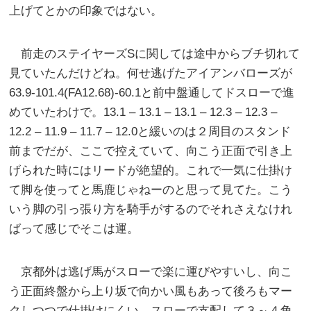
上げてとかの印象ではない。
前走のステイヤーズSに関しては途中からブチ切れて
見ていたんだけどね。何せ逃げたアイアンバローズが
63.9-101.4(FA12.68)-60.1と前中盤通してドスローで進
めていたわけで。13.1 – 13.1 – 13.1 – 12.3 – 12.3 –
12.2 – 11.9 – 11.7 – 12.0と緩いのは２周目のスタンド
前までだが、ここで控えていて、向こう正面で引き上
げられた時にはリードが絶望的。これで一気に仕掛け
て脚を使ってと馬鹿じゃねーのと思って見てた。こう
いう脚の引っ張り方を騎手がするのでそれさえなけれ
ばって感じでそこは運。
京都外は逃げ馬がスローで楽に運びやすいし、向こ
う正面終盤から上り坂で向かい風もあって後ろもマー
クしつつで仕掛けにくい。スローで支配して３～４角