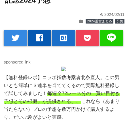
記念2024予想
2024/02/11
time
folder
2024重賞まとめ
予想
line
twitter
facebook
hatenabookmark
sponsored link
【無料登録レポ】コラボ指数考案者北条直人。この男
いとも簡単に３連単を当ててくるので実際無料登録し
て試してみました！
毎週全72レース分の「買い目付き
予想とその根拠」が提供される、、
これなら（あまり
当たらない）プロの予想を数万円かけて購入するよ
り、だいぶ割がよいと実感。