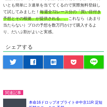
いとも簡単に３連単を当ててくるので実際無料登録し
て試してみました！
毎週全72レース分の「買い目付き
予想とその根拠」が提供される、、
これなら（あまり
当たらない）プロの予想を数万円かけて購入するよ
り、だいぶ割がよいと実感。
シェアする
line
twitter
facebook
hatenabookmark
関連記事
本命16ドロップオブライト＠中京11R 淀短