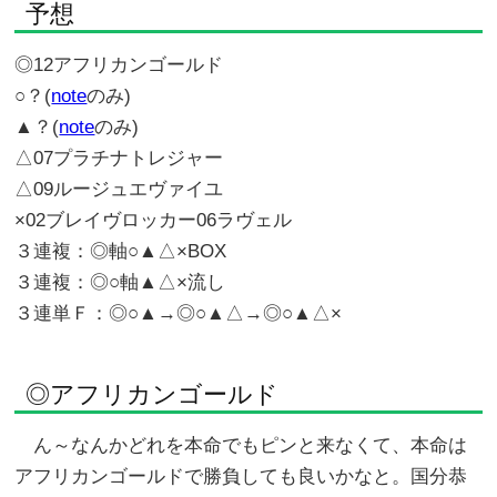
予想
◎12アフリカンゴールド
○？(
note
のみ)
▲？(
note
のみ)
△07プラチナトレジャー
△09ルージュエヴァイユ
×02ブレイヴロッカー06ラヴェル
３連複：◎軸○▲△×BOX
３連複：◎○軸▲△×流し
３連単Ｆ：◎○▲→◎○▲△→◎○▲△×
◎アフリカンゴールド
ん～なんかどれを本命でもピンと来なくて、本命は
アフリカンゴールドで勝負しても良いかなと。国分恭