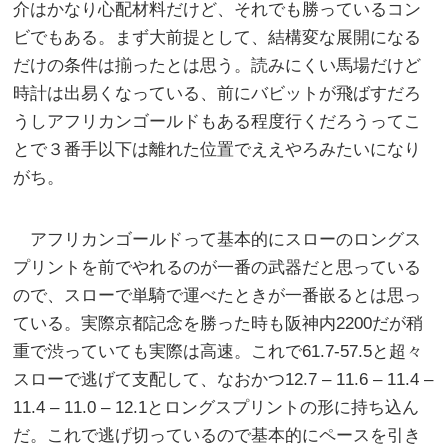
介はかなり心配材料だけど、それでも勝っているコン
ビでもある。まず大前提として、結構変な展開になる
だけの条件は揃ったとは思う。読みにくい馬場だけど
時計は出易くなっている、前にバビットが飛ばすだろ
うしアフリカンゴールドもある程度行くだろうってこ
とで３番手以下は離れた位置でええやろみたいになり
がち。
アフリカンゴールドって基本的にスローのロングス
プリントを前でやれるのが一番の武器だと思っている
ので、スローで単騎で運べたときが一番嵌るとは思っ
ている。実際京都記念を勝った時も阪神内2200だが稍
重で渋っていても実際は高速。これで61.7-57.5と超々
スローで逃げて支配して、なおかつ12.7 – 11.6 – 11.4 –
11.4 – 11.0 – 12.1とロングスプリントの形に持ち込ん
だ。これで逃げ切っているので基本的にペースを引き