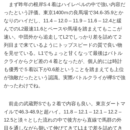
まず昨年の根岸S４着はハイレベルの中で強い内容だ
ったという評価。東京1400ｍの良馬場で34.6-35.9とか
なりのハイだし、11.4 – 12.0 – 11.9 – 11.6 – 12.4と緩
んでのL2最速11.6とペースや馬場を踏まえてもここが
速い。中団外から追走してL2でしっかり差を詰めて２
列目まで来ているようにトップスピードの質で良い物
を見せている。L1でちょっと甘くなって最後はバトル
クライからクビ差の４着となったが、個人的には時計
も優秀で５着以下が0.6差ということを踏まえても上位
が強敵だったという認識。実際バトルクライが欅Sで強
かったわけでね。
前走の武蔵野Sでも２着で内容も良い。東京ダートマ
イルで46.3-48.9と超ハイ。11.8 – 12.1 – 12.1 – 12.2 –
12.5と淡々とした流れの中で後方から直線で馬群の外
目を通しながら捌いて伸びてきてL1まで差を詰めてき