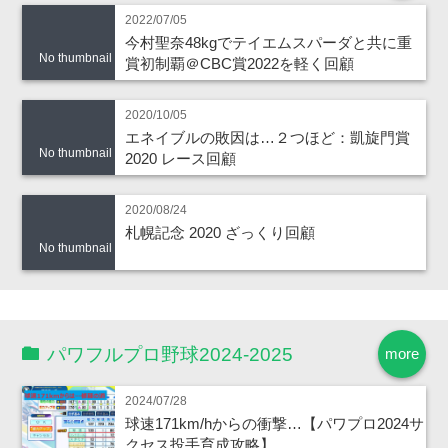
2022/07/05
今村聖奈48kgでテイエムスパーダと共に重
No thumbnail
賞初制覇＠CBC賞2022を軽く回顧
2020/10/05
エネイブルの敗因は…２つほど：凱旋門賞
No thumbnail
2020 レース回顧
2020/08/24
札幌記念 2020 ざっくり回顧
No thumbnail
パワフルプロ野球2024-2025
more
2024/07/28
球速171km/hからの衝撃…【パワプロ2024サ
クセス投手育成攻略】