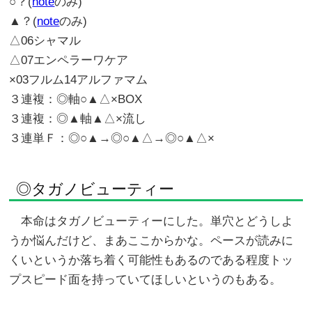
○？(
note
のみ)
▲？(
note
のみ)
△06シャマル
△07エンペラーワケア
×03フルム14アルファマム
３連複：◎軸○▲△×BOX
３連複：◎▲軸▲△×流し
３連単Ｆ：◎○▲→◎○▲△→◎○▲△×
◎タガノビューティー
本命はタガノビューティーにした。単穴とどうしよ
うか悩んだけど、まあここからかな。ペースが読みに
くいというか落ち着く可能性もあるのである程度トッ
プスピード面を持っていてほしいというのもある。