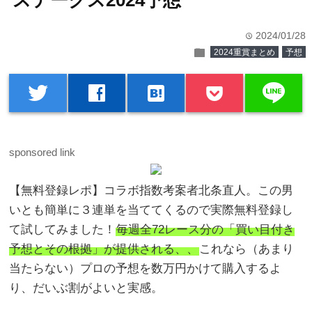
ステークス2024予想
2024/01/28
time
folder
2024重賞まとめ
予想
line
twitter
facebook
hatenabookmark
sponsored link
【無料登録レポ】コラボ指数考案者北条直人。この男
いとも簡単に３連単を当ててくるので実際無料登録し
て試してみました！
毎週全72レース分の「買い目付き
予想とその根拠」が提供される、、
これなら（あまり
当たらない）プロの予想を数万円かけて購入するよ
り、だいぶ割がよいと実感。