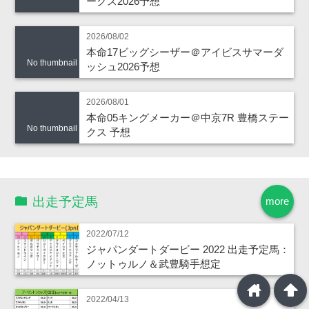
ークス2026予想
2026/08/02
本命17ビッグシーザー＠アイビスサマーダ
No thumbnail
ッシュ2026予想
2026/08/01
本命05キングメーカー＠中京7R 豊橋ステー
No thumbnail
クス 予想
出走予定馬
more
2022/07/12
ジャパンダートダービー 2022 出走予定馬：
ノットゥルノ＆武豊騎手想定
home
arrowup
2022/04/13