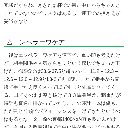
完勝だからね。さきたま杯での競走中止からちゃんと
走れていないのでリスクはあるし、連下での押さえが
妥当かなと。
△エンペラーワケア
後はエンペラーワケアを連下で。重い印も考えたけ
ど、相手関係や人気からも…という感じでちょっと下
げた。御影Sでは33.6-37.5と超々ハイ、11.2 – 12.3 –
12.6 – 12.0 – 12.9とL3-2で再加速。これで番手から直
線で手ごたえ良く入ってL2ですっと先頭に立ってく
る。L1でそのまま突き抜けて３３馬身半差。稍重だが
時計も普通に掛かっていたしここの時計自体は優秀。
ただ割と前傾でパフォーマンスを上げてきたというの
はあるかな。２走前の京都1400の内容も良いんだけ
ど、今回ある程度後傾で面白い馬が多いってのもある