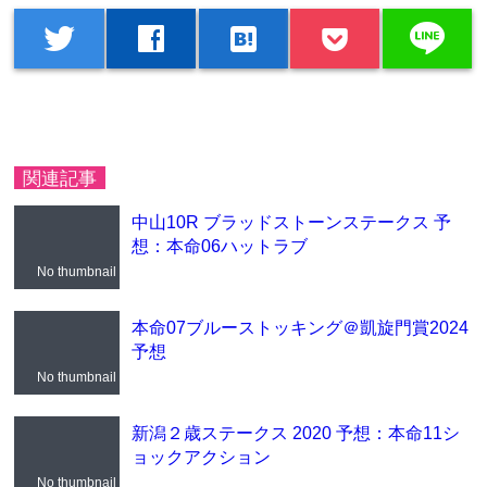
line
twitter
facebook
hatenabookmark
関連記事
中山10R ブラッドストーンステークス 予
想：本命06ハットラブ
No thumbnail
本命07ブルーストッキング＠凱旋門賞2024
予想
No thumbnail
新潟２歳ステークス 2020 予想：本命11シ
ョックアクション
No thumbnail