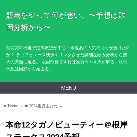
競馬をやって何が悪い。〜予想は敗
因分析から〜
菊花賞の出走予定馬展望が中心！今週あの人気馬はなぜ負けたの
か？ ラップとレース映像をリンクさせた詳細な敗因分析から競
馬の真髄に迫る。 敗因分析できれば次買うべき馬が解る。競馬
予想は回顧から始まる。
MENU
Home
»
2024重賞まとめ
»
home
folder
本命12タガノビューティー＠根岸