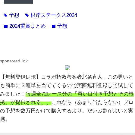
予想
根岸ステークス2024
tag
tag
2024重賞まとめ
予想
folder
folder
sponsored link
【無料登録レポ】コラボ指数考案者北条直人。この男いと
も簡単に３連単を当ててくるので実際無料登録して試して
みました！
毎週全72レース分の「買い目付き予想とその根
拠」が提供される、、
これなら（あまり当たらない）プロ
の予想を数万円かけて購入するより、だいぶ割がよいと実
感。