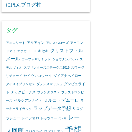
にほんブログ村
タグ
アルアイン
アエロリット
アレスバローズ
アーモン
クリストフ・ル
キセキ
ドアイ
エポカドーロ
メール
ゴーフォザサミット
ショウナンバッハ
ス
テルヴィオ
スプリンターズステークス2018
スワーヴ
セイウンコウセイ
ダイアナヘイロー
リチャード
ダイメイプリンセス
ダノンスマッシュ
ダンビュライ
ナックビーナス
ト
ファンタジスト
ブラストワンピ
ミルコ・デムーロ
ペルシアンナイト
ース
ラ
ラップデータ予想
リスグ
ッキーライラック
レー
ラシュー
レイデオロ
レッツゴードンキ
予想
ス回顧
ロジクライ
ワグネリアン