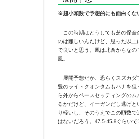
※超小頭数で予想的にも面白くな
この時期はどうしても芝の保全
のは難しいんだけど、思った以上
で良いと思う。風は北西からなの
風。
展開予想だが、恐らくスズカダ
豊のライトクオンタムもハナを狙
ら外からペースセッティングのム
るかだけど、イーガンだし逃げと
り軽いし、そのうえでこの頭数で
はないだろう。47.5-45.8ぐらいで