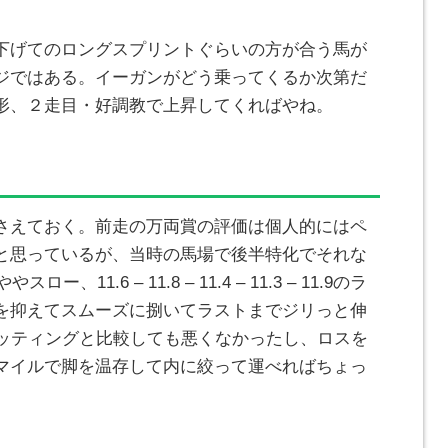
下げてのロングスプリントぐらいの方が合う馬が
ジではある。イーガンがどう乗ってくるか次第だ
形、２走目・好調教で上昇してくればやね。
さえておく。前走の万両賞の評価は個人的にはペ
と思っているが、当時の馬場で後半特化でそれな
ー、11.6 – 11.8 – 11.4 – 11.3 – 11.9のラ
を抑えてスムーズに捌いてラストまでジリっと伸
セッティングと比較しても悪くなかったし、ロスを
マイルで脚を温存して内に絞って運べればちょっ