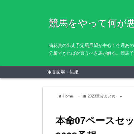
競馬をやって何が
菊花賞の出走予定馬展望が中心！今週あの
分析できれば次買うべき馬が解る。競馬予
重賞回顧・結果
Home
»
2023重賞まとめ
»
home
folder
本命07ペースセ