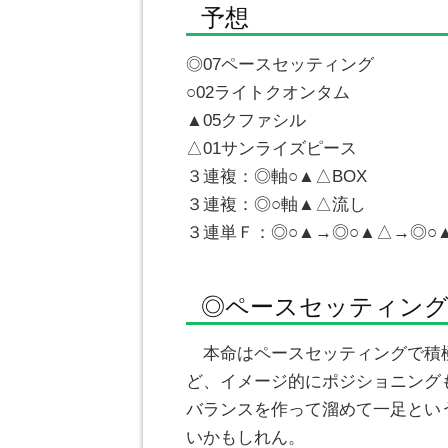
予想
◎07ペースセッティング
○02ライトクオンタム
▲05クファシル
△01サンライズピース
３連複：◎軸○▲△BOX
３連複：◎○軸▲△流し
３連単Ｆ：◎○▲→◎○▲△→◎○
◎ペースセッティン
本命はペースセッティングで積
ど、イメージ的にポジショニング
バランスを作って溜めて一足とい
いかもしれん。