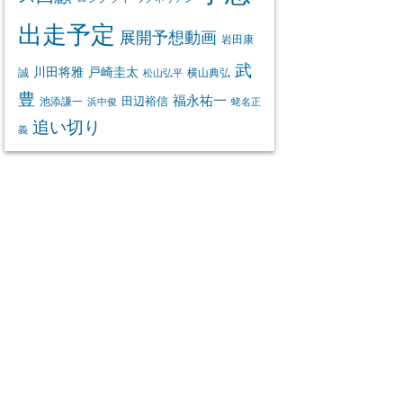
出走予定
展開予想動画
岩田康
武
川田将雅
戸崎圭太
誠
横山典弘
松山弘平
豊
福永祐一
田辺裕信
池添謙一
浜中俊
蛯名正
追い切り
義