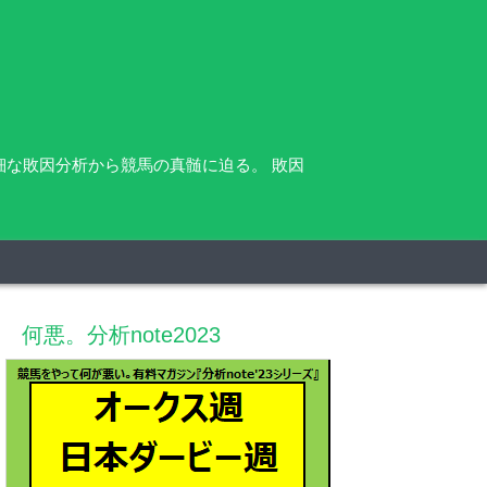
細な敗因分析から競馬の真髄に迫る。 敗因
何悪。分析note2023