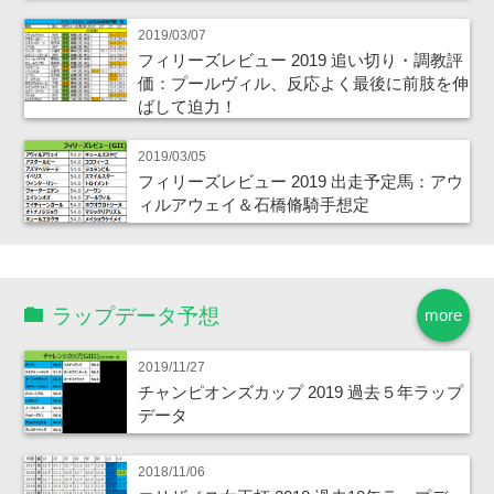
2019/03/07
フィリーズレビュー 2019 追い切り・調教評
価：プールヴィル、反応よく最後に前肢を伸
ばして迫力！
2019/03/05
フィリーズレビュー 2019 出走予定馬：アウ
ィルアウェイ＆石橋脩騎手想定
ラップデータ予想
more
2019/11/27
チャンピオンズカップ 2019 過去５年ラップ
データ
2018/11/06