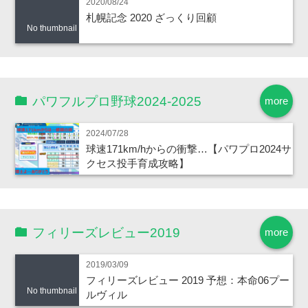
2020/08/24
札幌記念 2020 ざっくり回顧
No thumbnail
パワフルプロ野球2024-2025
more
2024/07/28
球速171km/hからの衝撃…【パワプロ2024サ
クセス投手育成攻略】
フィリーズレビュー2019
more
2019/03/09
フィリーズレビュー 2019 予想：本命06プー
No thumbnail
ルヴィル