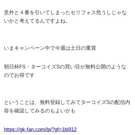
意外と４番を引いてしまったセリフォス危うしじゃな
いかと考えてるんですよね。
いまキャンペーン中で今週は土日の重賞
朝日杯FS・ターコイズSの買い目が無料公開のような
のでお得です
ということは、無料登録してみてターコイズSの配信内
容を確認してみるのもよいかも
https://gk-fan.com/lp/?gf=1bi912