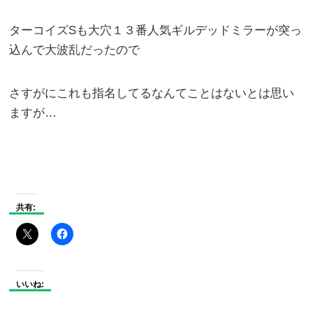
ターコイズSも大穴１３番人気ギルデッドミラーが突っ
込んで大波乱だったので
さすがにこれも指名してるなんてことはないとは思い
ますが…
共有:
いいね: