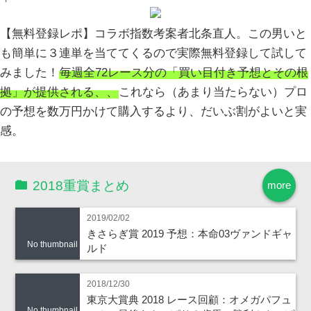
【無料登録レポ】コラボ指数考案者北条直人。この男いと
も簡単に３連単を当ててくるので実際無料登録して試して
みました！
毎週全72レース分の「買い目付き予想とその根
拠」が提供される、、
これなら（あまり当たらない）プロ
の予想を数万円かけて購入するより、だいぶ割がよいと実
感。
2018重賞まとめ
more
2019/02/02
きさらぎ賞 2019 予想：本命03ヴァンドギャ
No thumbnail
ルド
2018/12/30
東京大賞典 2018 レース回顧：オメガパフュ
No thumbnail