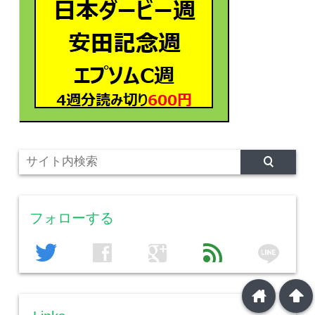
フォローする
line
twitter
facebook
google
feed
home
arrowup