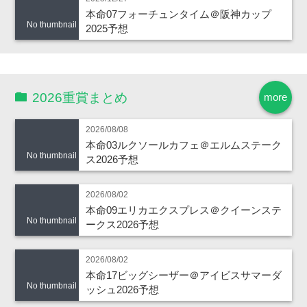
本命07フォーチュンタイム＠阪神カップ
No thumbnail
2025予想
2026重賞まとめ
more
2026/08/08
本命03ルクソールカフェ＠エルムステーク
No thumbnail
ス2026予想
2026/08/02
本命09エリカエクスプレス＠クイーンステ
No thumbnail
ークス2026予想
2026/08/02
本命17ビッグシーザー＠アイビスサマーダ
No thumbnail
ッシュ2026予想