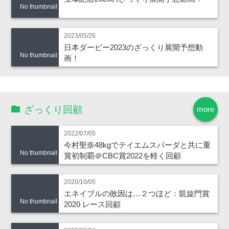
No thumbnail
2023/05/26
日本ダービー2023のざっくり展開予想動
No thumbnail
画！
ざっくり回顧
more
2022/07/05
今村聖奈48kgでテイエムスパーダと共に重
No thumbnail
賞初制覇＠CBC賞2022を軽く回顧
2020/10/05
エネイブルの敗因は…２つほど：凱旋門賞
No thumbnail
2020 レース回顧