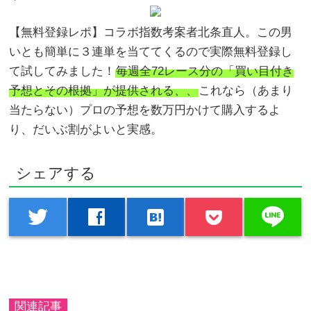
【無料登録レポ】コラボ指数考案者北条直人。この男
いとも簡単に３連単を当ててくるので実際無料登録し
て試してみました！
毎週全72レース分の「買い目付き
予想とその根拠」が提供される、、
これなら（あまり
当たらない）プロの予想を数万円かけて購入するよ
り、だいぶ割がよいと実感。
シェアする
line
twitter
facebook
hatenabookmark
関連記事