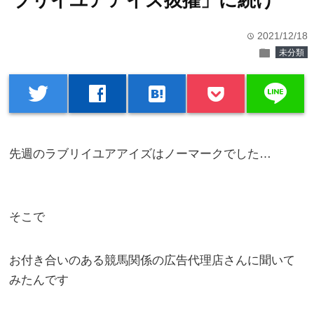
ブリイユアアイズ抜擢」に続け
2021/12/18
time
folder
未分類
line
twitter
facebook
hatenabookmark
先週のラブリイユアアイズはノーマークでした…
そこで
お付き合いのある競馬関係の広告代理店さんに聞いて
みたんです