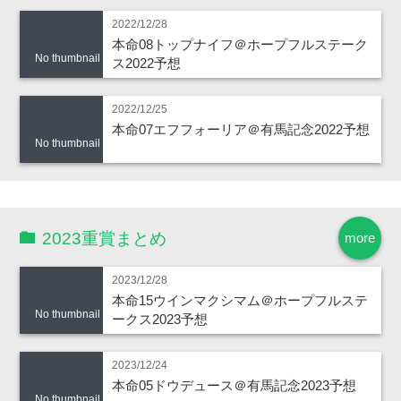
2022/12/28
本命08トップナイフ＠ホープフルステーク
No thumbnail
ス2022予想
2022/12/25
本命07エフフォーリア＠有馬記念2022予想
No thumbnail
2023重賞まとめ
more
2023/12/28
本命15ウインマクシマム＠ホープフルステ
No thumbnail
ークス2023予想
2023/12/24
本命05ドウデュース＠有馬記念2023予想
No thumbnail