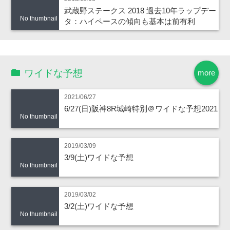
武蔵野ステークス 2018 過去10年ラップデー
No thumbnail
タ：ハイペースの傾向も基本は前有利
ワイドな予想
more
2021/06/27
6/27(日)阪神8R城崎特別＠ワイドな予想2021
No thumbnail
2019/03/09
3/9(土)ワイドな予想
No thumbnail
2019/03/02
3/2(土)ワイドな予想
No thumbnail