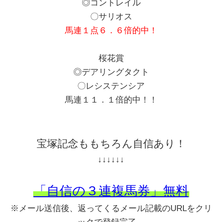
◎コントレイル
〇サリオス
馬連１点６．６倍的中！
桜花賞
◎デアリングタクト
〇レシステンシア
馬連１１．１倍的中！！
宝塚記念ももちろん自信あり！
↓↓↓↓↓↓
「自信の３連複馬券」無料
※メール送信後、返ってくるメール記載のURLをクリ