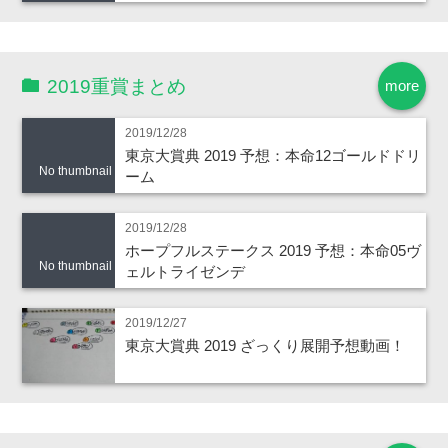
2019重賞まとめ
more
2019/12/28
東京大賞典 2019 予想：本命12ゴールドドリ
No thumbnail
ーム
2019/12/28
ホープフルステークス 2019 予想：本命05ヴ
No thumbnail
ェルトライゼンデ
2019/12/27
東京大賞典 2019 ざっくり展開予想動画！