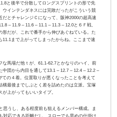
– 11.3 – 11.8と後半で分散してロングスプリントの形で先
。ウインテンダネスには完敗だったがこういう競
だとチャレンジＣになって、阪神2000の超高速
 11.9 – 11.6 – 11.1 – 11.3 – 12.0と６Ｆ戦、
の形だが、これで番手から伸びあぐねている。た
11.1まで上がってしまったからね。ここまで速
場だ他ｔが、61.1-62.7とかなりのハイ、前
目を通して13.1 – 12.7 – 12.4 – 12.2 –
伸びての４着。位置取りが悪くなったことを考えて
結構最後までしぶとく差を詰めたのは立派。宝塚
スが上がってもいいタイプ。
ると思うし、ある程度前も狙えるメンバー構成。ま
ても対応できる距離だし、スローでも早めの仕掛け