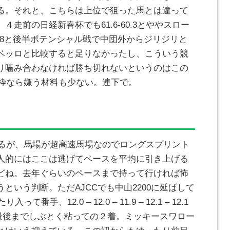
る。それと、こちらは上位で狙った馬とは違って
走前の日経新春杯でも61.6-60.3とややスロー
 11.7 – 11.8と後半ポテンシャル戦で中団外からジリジリと
ベッロと比較すると足りなかったし、こういう競
り噛み合わなければ勝ち切れないというのはこの
内枠なら嫌う材料も少ない。連下で。
ュ
いるが、馬場が超高速馬場なのでロングスプリント
人的にはここは逃げてペースを平均に引き上げる
どね。去年ぐらいのペースまで持って行ければ怖
という判断。ただAJCCでも中山2200に延ばして
て番手、12.0 – 12.0 – 11.9 – 12.1 – 12.1
って最後までしぶとく粘っての２着。ミッキースワロー