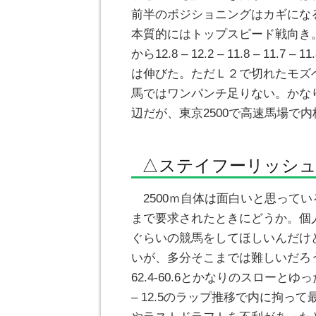
前半のポジショニングはカギにな
本質的にはトップスピード戦向き。４
から12.8 – 12.2 – 11.8 –
は伸びた。ただＬ２で切れたモズ
馬ではワンパンチ足りない。かな
辺だが、東京2500で高速馬場で
△ステイフーリッシ
2500ｍ自体は面白いと思って
まで要求されたときにどうか。個
ぐらいの競馬をしてほしいんだけ
いが、多分そこまでは難しいだろう
62.4-60.6とかなりのスローとゆったり入っ
– 12.5のラップ推移で内に拘