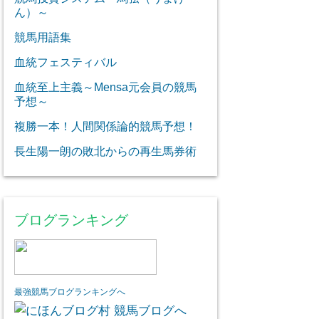
ん）～
競馬用語集
血統フェスティバル
血統至上主義～Mensa元会員の競馬
予想～
複勝一本！人間関係論的競馬予想！
長生陽一朗の敗北からの再生馬券術
ブログランキング
最強競馬ブログランキングへ