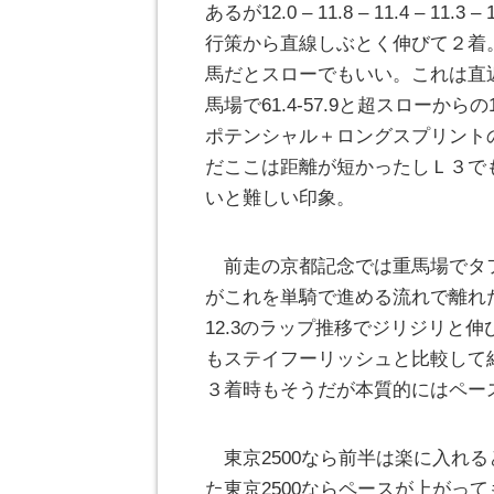
あるが12.0 – 11.8 – 11.4 
行策から直線しぶとく伸びて２着
馬だとスローでもいい。これは直近
馬場で61.4-57.9と超スローからの11.8 –
ポテンシャル＋ロングスプリント
だここは距離が短かったしＬ３でも
いと難しい印象。
前走の京都記念では重馬場でタフな馬
がこれを単騎で進める流れで離れた中団から内
12.3のラップ推移でジリジリと
もステイフーリッシュと比較して
３着時もそうだが本質的にはペー
東京2500なら前半は楽に入れ
た東京2500ならペースが上がっ