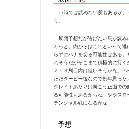
17時では読めない所もあるが、一
う。
展開予想だが逃げたい馬が読み
わっと。内からはこれといって逃
らずにハナを切る可能性はある。
れそうだがそこまで積極的に行く
２～３列目内は狙いそうかな。ペ
ただダービー後なので例年思った
グレイトあたりは向こう正面での
る可能性もあるからね。ややスロ
テンシャル戦になるかな。
予想