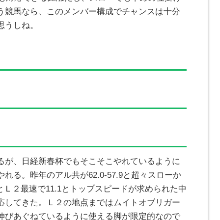
う競馬なら、このメンバー構成でチャンスは十分
思うしね。
るが、日経新春杯でもそこそこやれているように
る。昨年のアル共が62.0-57.9と超々スローか
1.1 – 11.7とＬ２最速で11.1とトップスピードが求められた中
応してきた。Ｌ２の地点まではムイトオブリガー
伸びあぐねているように使える脚が限定的なので