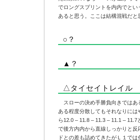
でロングスプリントを内内でとい
あると思う。ここは結構混戦だと
○？
▲？
△タイセイトレイル
スローの決め手勝負向きではあ
ある程度分散してもそれなりにはやれ
ら12.0 – 11.8 – 11.3 – 1
で後方内内から直線しっかりと反
ドとの差も詰めてきたがＬ１では