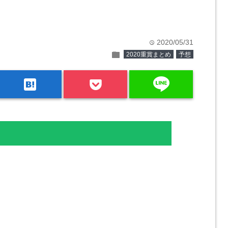
2020/05/31
time
folder
2020重賞まとめ
予想
line
hatenabookmark