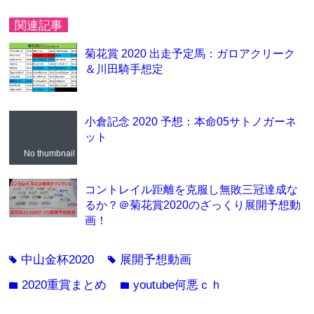
関連記事
菊花賞 2020 出走予定馬：ガロアクリーク
＆川田騎手想定
小倉記念 2020 予想：本命05サトノガーネ
ット
No thumbnail
コントレイル距離を克服し無敗三冠達成な
るか？＠菊花賞2020のざっくり展開予想動
画！
中山金杯2020
展開予想動画
tag
tag
2020重賞まとめ
youtube何悪ｃｈ
folder
folder