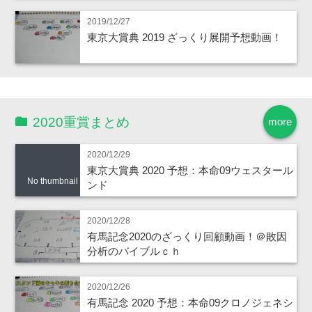
2019/12/27
東京大賞典 2019 ざっくり展開予想動画！
2020重賞まとめ
more
2020/12/29
東京大賞典 2020 予想：本命09ウェスタール
No thumbnail
ンド
2020/12/28
有馬記念2020のざっくり回顧動画！＠敗因
分析のバイブルｃｈ
2020/12/26
有馬記念 2020 予想：本命09クロノジェネシ