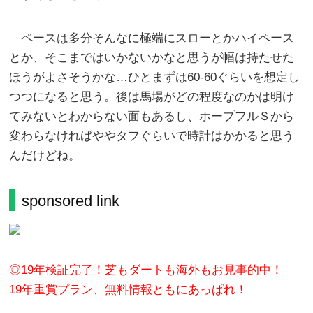
ペースは多分そんなに極端にスローとかハイペース
とか、そこまではいかないかなと思うが幅は持たせた
ほうがよさそうかな…ひとまずは60-60ぐらいを想定し
つつになると思う。後は馬場がどの程度なのかは明け
てみないとわからない面もあるし、ホープフルＳから
変わらなければややタフぐらいで時計はかかると思う
んだけどね。
sponsored link
◎19年検証完了！芝もダートも海外もお見事的中！
19年重賞プラン、無料情報ともにあっぱれ！