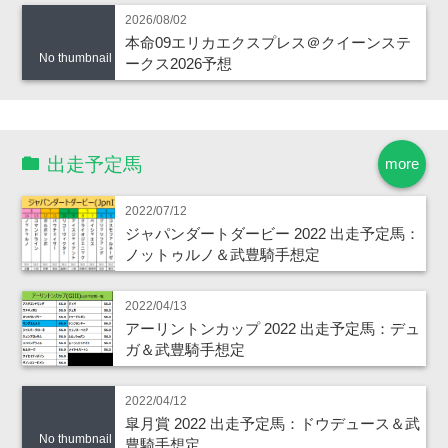
2026/08/02
本命09エリカエクスプレス＠クイーンステ
No thumbnail
ークス2026予想
出走予定馬
more
2022/07/12
ジャパンダートダービー 2022 出走予定馬：
ノットゥルノ＆武豊騎手想定
2022/04/13
アーリントンカップ 2022 出走予定馬：デュ
ガ＆武豊騎手想定
2022/04/12
皐月賞 2022 出走予定馬：ドウデュース＆武
No thumbnail
豊騎手想定