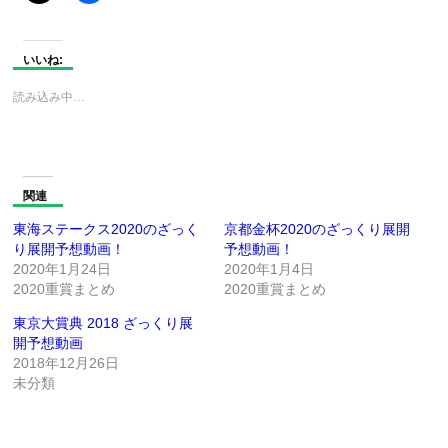
いいね:
読み込み中…
関連
東海ステークス2020のざっく
京都金杯2020のざっくり展開
り展開予想動画！
予想動画！
2020年1月24日
2020年1月4日
2020重賞まとめ
2020重賞まとめ
東京大賞典 2018 ざっくり展
開予想動画
2018年12月26日
未分類