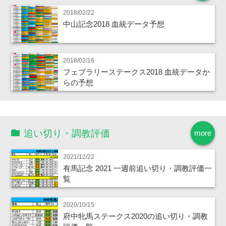
2018/02/22
中山記念2018 血統データ予想
2018/02/16
フェブラリーステークス2018 血統データか
らの予想
追い切り・調教評価
more
2021/12/22
有馬記念 2021 一週前追い切り・調教評価一
覧
2020/10/15
府中牝馬ステークス2020の追い切り・調教