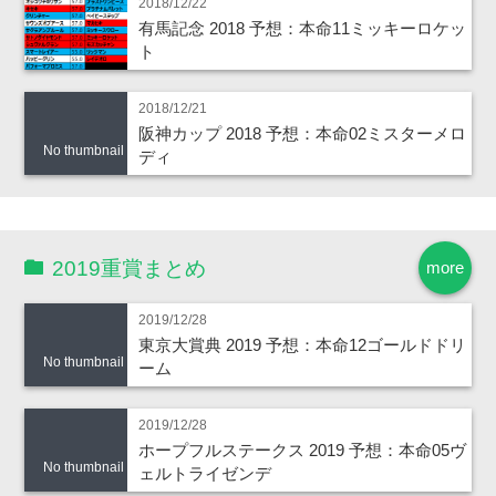
2018/12/22
有馬記念 2018 予想：本命11ミッキーロケッ
ト
2018/12/21
阪神カップ 2018 予想：本命02ミスターメロ
No thumbnail
ディ
2019重賞まとめ
more
2019/12/28
東京大賞典 2019 予想：本命12ゴールドドリ
No thumbnail
ーム
2019/12/28
ホープフルステークス 2019 予想：本命05ヴ
No thumbnail
ェルトライゼンデ