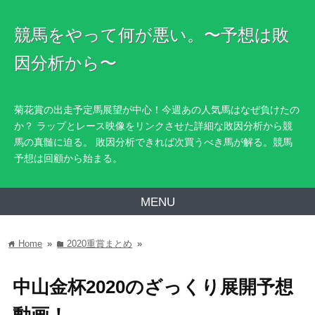
競馬をやって何が悪い。〜予想は敗
因分析から〜
菊花賞の出走予定馬展望が中心！今週あの人気馬はなぜ負けたの
か？ ラップとレース映像をリンクさせた詳細な敗因分析から競
馬の真髄に迫る。 敗因分析できれば次買うべき馬が解る。競馬
予想は回顧から始まる。
MENU
Home
»
2020重賞まとめ
»
home
folder
中山金杯2020のざっくり展開予想