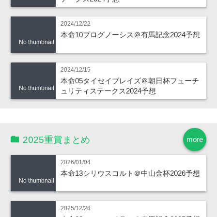
2024/12/22
本命10プログノーシス＠有馬記念2024予想
No thumbnail
2024/12/15
本命05タイセイブレイズ＠朝日杯フューチ
No thumbnail
ュリティステークス2024予想
2025重賞まとめ
more
2026/01/04
本命13シリウスコルト＠中山金杯2026予想
No thumbnail
2025/12/28