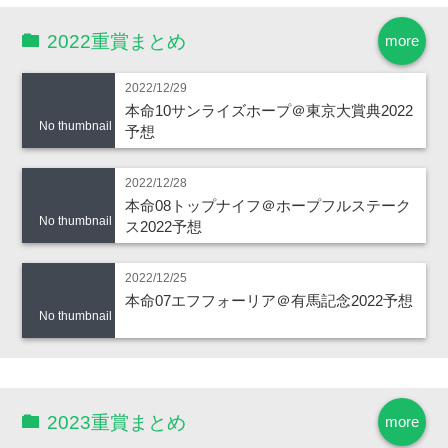
2022重賞まとめ
more
2022/12/29
本命10サンライズホープ＠東京大賞典2022
No thumbnail
予想
2022/12/28
本命08トップナイフ＠ホープフルステーク
No thumbnail
ス2022予想
2022/12/25
本命07エフフォーリア＠有馬記念2022予想
No thumbnail
2023重賞まとめ
more