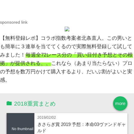
sponsored link
【無料登録レポ】コラボ指数考案者北条直人。この男いと
も簡単に３連単を当ててくるので実際無料登録して試して
みました！
毎週全72レース分の「買い目付き予想とその根
拠」が提供される、、
これなら（あまり当たらない）プロ
の予想を数万円かけて購入するより、だいぶ割がよいと実
感。
2018重賞まとめ
more
2019/02/02
きさらぎ賞 2019 予想：本命03ヴァンドギャ
No thumbnail
ルド