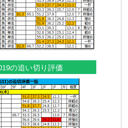
019の追い切り評価