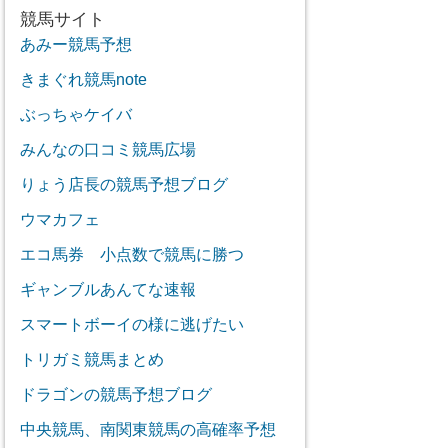
競馬サイト
あみー競馬予想
きまぐれ競馬note
ぶっちゃケイバ
みんなの口コミ競馬広場
りょう店長の競馬予想ブログ
ウマカフェ
エコ馬券 小点数で競馬に勝つ
ギャンブルあんてな速報
スマートボーイの様に逃げたい
トリガミ競馬まとめ
ドラゴンの競馬予想ブログ
中央競馬、南関東競馬の高確率予想