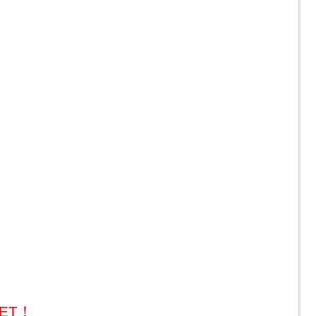
、
GET！