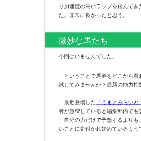
り加速度の高いラップを踏んでき
た。非常に良かったと思う。
微妙な馬たち
今回はいませんでした。
ということで馬券をどこから買
試してみませんか？最新の能力指
最近登場した
「うまとみらいと
者が急増していると編集部内でも
自分の力だけで予想するよりも
いことに気付かれ始めているよう