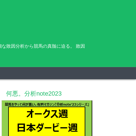
細な敗因分析から競馬の真髄に迫る。 敗因
何悪。分析note2023