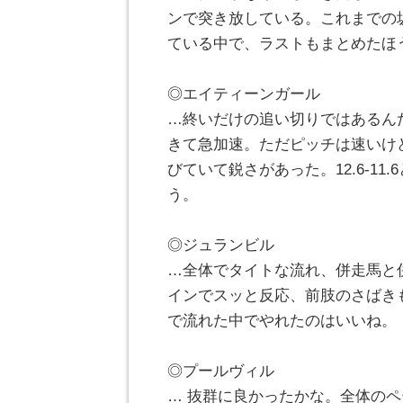
ンで突き放している。これまでの
ている中で、ラストもまとめたほ
◎エイティーンガール
…終いだけの追い切りではあるん
きて急加速。ただピッチは速いけ
びていて鋭さがあった。12.6-11
う。
◎ジュランビル
…全体でタイトな流れ、併走馬と
インでスッと反応、前肢のさばき
で流れた中でやれたのはいいね。
◎プールヴィル
… 抜群に良かったかな。全体のペー