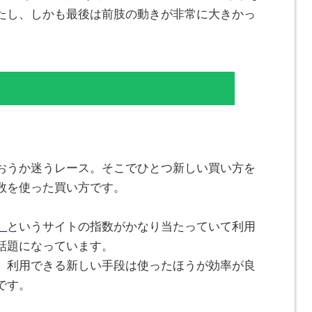
たし、しかも最後は前肢の動きが非常に大きかっ
おうか迷うレース。そこでひとつ新しい買い方を
数を使った買い方です。
」
というサイトの指数がかなり当たっていて利用
話題になっています。
、利用できる新しい手段は使ったほうが効率が良
です。