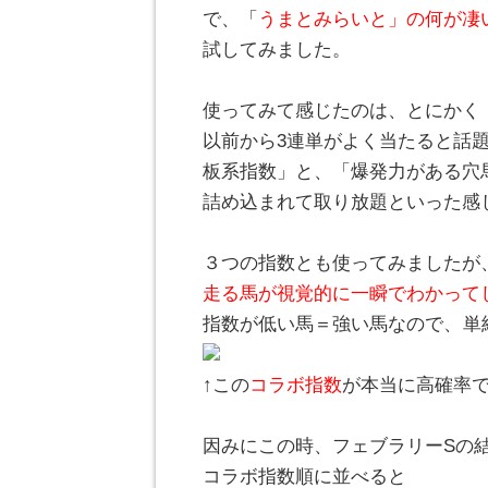
で、「
うまとみらいと」の何が凄
試してみました。
使ってみて感じたのは、とにかく
以前から3連単がよく当たると話
板系指数」と、「爆発力がある穴
詰め込まれて取り放題といった感
３つの指数とも使ってみましたが
走る馬が視覚的に一瞬でわかって
指数が低い馬＝強い馬なので、
単
↑この
コラボ指数
が本当に高確率
因みにこの時、フェブラリーSの
コラボ指数順に並べると