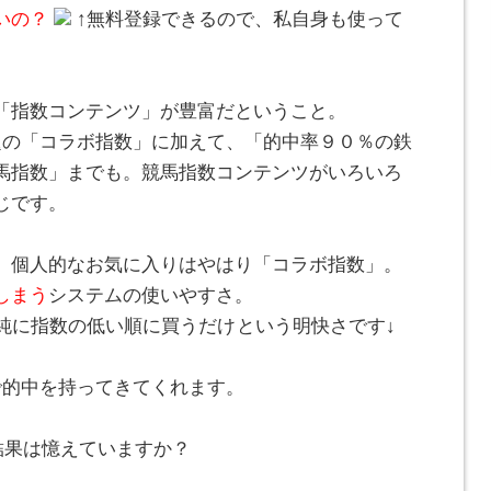
いの？
↑無料登録できるので、私自身も使って
「指数コンテンツ」が豊富だということ。
題の「コラボ指数」に加えて、「的中率９０％の鉄
馬指数」までも。競馬指数コンテンツがいろいろ
じです。
、個人的なお気に入りはやはり「コラボ指数」。
しまう
システムの使いやすさ。
純に指数の低い順に買うだけ
という明快さです↓
で的中を持ってきてくれます。
結果は憶えていますか？