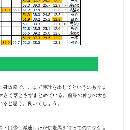
自身坂路でここまで時計を出してというのも今ま
.3と大きく落とさずまとめている。前肢の伸びの大き
いると思う。良いでしょう。
ストは少し減速したが併走馬を待ってのアクショ