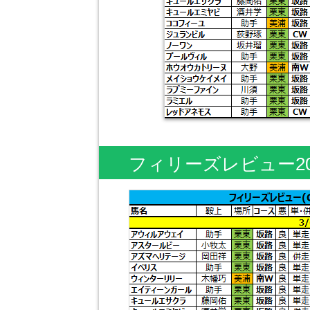
フィリーズレビュー2