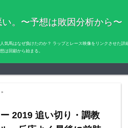
悪い。〜予想は敗因分析から〜
人気馬はなぜ負けたのか？ ラップとレース映像をリンクさせた詳
想は回顧から始まる。
»
 2019 追い切り・調教