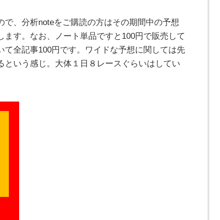
で、分析noteをご購読の方はその期間中の予想
します。なお、ノート単品ですと100円で販売して
いて全記事100円です。ワイドな予想に関しては先
るという感じ。大体１日８レースぐらいはしてい