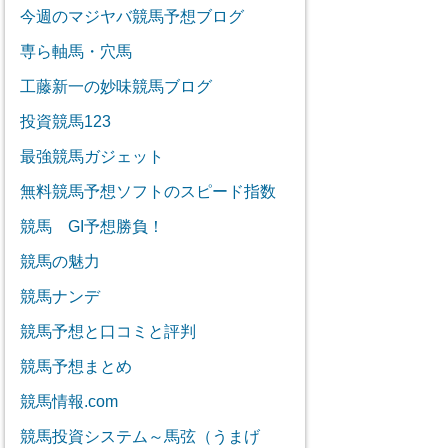
今週のマジヤバ競馬予想ブログ
専ら軸馬・穴馬
工藤新一の妙味競馬ブログ
投資競馬123
最強競馬ガジェット
無料競馬予想ソフトのスピード指数
競馬 GI予想勝負！
競馬の魅力
競馬ナンデ
競馬予想と口コミと評判
競馬予想まとめ
競馬情報.com
競馬投資システム～馬弦（うまげ