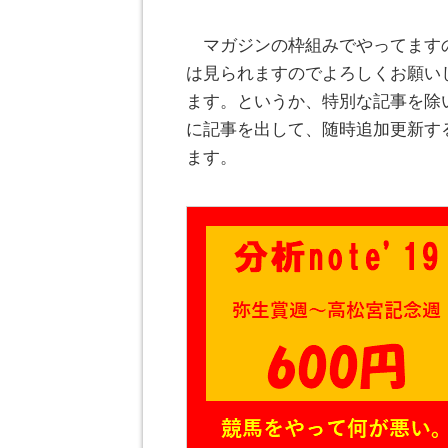
マガジンの枠組みでやってますの
は見られますのでよろしくお願い
ます。というか、特別な記事を除
に記事を出して、随時追加更新す
ます。