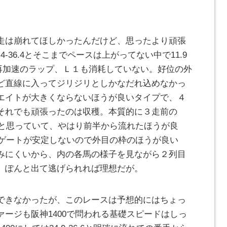
走は崩れてほしかったんだけど、思ったより頑張
4-36.4とそこまでペースは上がってない中で11.9
– 12.2とＬ２再加速のラップ、Ｌ１も消耗していない。好位の外
ど直線に入ってジリジリとしかなだれ込めなかっ
エイトが大きくならないほうが良いタイプで、４
それでも頑張ったのは収穫。本質的に３走前の
だと思っていて、やはり前半から流れたほうが良
らね。ゲートが安定しないので外目の枠のほうが良い
みにくいから、内の各馬の様子を見ながら２列目
。ぽんと出て逃げられれば理想だが。
できなかったが、このレースは予想的にはちょっ
ージも阪神1400で問われる基礎スピードはしっ