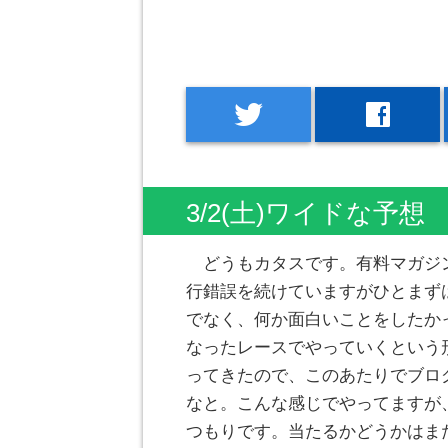
twitter
facebook
3/2(土)ワイドな予想
どうもカタスです。有料マガジ
行錯誤を続けていますがひとまず
でなく、何か面白いことをしたか
なったレースでやっていくという
ってきたので、このあたりでブロ
なと。こんな感じでやってますが
つもりです。当たるかどうかはま