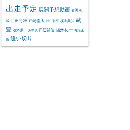
出走予定
展開予想動画
岩田康
武
川田将雅
戸崎圭太
誠
横山典弘
松山弘平
豊
福永祐一
田辺裕信
池添謙一
浜中俊
蛯名正
追い切り
義