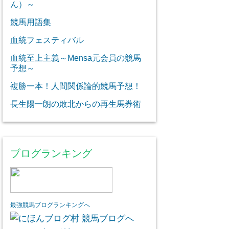
ん）～
競馬用語集
血統フェスティバル
血統至上主義～Mensa元会員の競馬
予想～
複勝一本！人間関係論的競馬予想！
長生陽一朗の敗北からの再生馬券術
ブログランキング
最強競馬ブログランキングへ