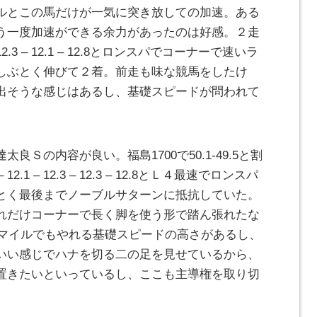
ルとこの馬だけが一気に突き放しての加速。ある
う一度加速ができる余力があったのは好感。２走
 12.3 – 12.1 – 12.8とロンスパでコーナーで速いラ
しぶとく伸びて２着。前走も味な競馬をしたけ
出そうな感じはあるし、基礎スピードが問われて
Ｓの内容が良い。福島1700で50.1-49.5と割
.1 – 12.3 – 12.3 – 12.8とＬ４最速でロンスパ
とく最後までノーブルサターンに抵抗していた。
れだけコーナーで長く脚を使う形で踏ん張れたな
京マイルでもやれる基礎スピードの高さがあるし、
いい感じでハナを切る二の足を見せているから、
置きたいといっているし、ここも主導権を取り切