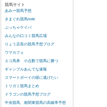
競馬サイト
あみー競馬予想
きまぐれ競馬note
ぶっちゃケイバ
みんなの口コミ競馬広場
りょう店長の競馬予想ブログ
ウマカフェ
エコ馬券 小点数で競馬に勝つ
ギャンブルあんてな速報
スマートボーイの様に逃げたい
トリガミ競馬まとめ
ドラゴンの競馬予想ブログ
中央競馬、南関東競馬の高確率予想