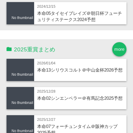
2024/12/15
本命05タイセイブレイズ＠朝日杯フューチ
No thumbnail
ュリティステークス2024予想
2025重賞まとめ
more
2026/01/04
本命13シリウスコルト＠中山金杯2026予想
No thumbnail
2025/12/28
本命02シンエンペラー＠有馬記念2025予想
No thumbnail
2025/12/27
本命07フォーチュンタイム＠阪神カップ
No thumbnail
2025予想