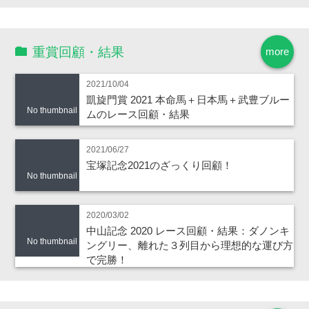
重賞回顧・結果
more
2021/10/04
凱旋門賞 2021 本命馬＋日本馬＋武豊ブルー
No thumbnail
ムのレース回顧・結果
2021/06/27
宝塚記念2021のざっくり回顧！
No thumbnail
2020/03/02
中山記念 2020 レース回顧・結果：ダノンキ
No thumbnail
ングリー、離れた３列目から理想的な運び方
で完勝！