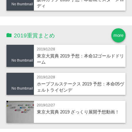
No thumbnail
ディ
2019重賞まとめ
more
2019/12/28
東京大賞典 2019 予想：本命12ゴールドドリ
No thumbnail
ーム
2019/12/28
ホープフルステークス 2019 予想：本命05ヴ
No thumbnail
ェルトライゼンデ
2019/12/27
東京大賞典 2019 ざっくり展開予想動画！