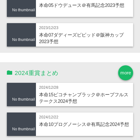
本命05ドウデュース＠有馬記念2023予想
No thumbnail
2023/12/23
本命07ダディーズビビッド＠阪神カップ
No thumbnail
2023予想
2024重賞まとめ
more
2024/12/28
本命15ピコチャンブラック＠ホープフルス
No thumbnail
テークス2024予想
2024/12/22
本命10プログノーシス＠有馬記念2024予想
No thumbnail