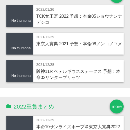
2022/01/26
TCK女王盃 2022 予想：本命05ショウナンナ
No thumbnail
デシコ
2021/12/29
東京大賞典 2021 予想：本命08ノンコノユメ
No thumbnail
2021/12/28
阪神11R ベテルギウスステークス 予想：本
No thumbnail
命02サンダーブリッツ
2022重賞まとめ
more
2022/12/29
本命10サンライズホープ＠東京大賞典2022