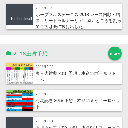
2018/12/29
ホープフルステークス 2018 レース回顧・結
No thumbnail
果：サートゥルナーリア、狭いところを割っ
て最後は楽に抜け出した！
2018重賞予想
more
2018/12/28
東京大賞典 2018 予想：本命13ゴールドドリ
ーム
2018/12/22
有馬記念 2018 予想：本命11ミッキーロケッ
ト
2018/12/21
阪神カップ 2018 予想：本命02ミスターメロ