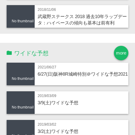
2018/11/06
武蔵野ステークス 2018 過去10年ラップデー
No thumbnail
タ：ハイペースの傾向も基本は前有利
ワイドな予想
more
2021/06/27
6/27(日)阪神8R城崎特別＠ワイドな予想2021
No thumbnail
2019/03/09
3/9(土)ワイドな予想
No thumbnail
2019/03/02
3/2(土)ワイドな予想