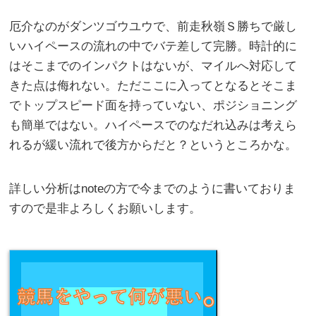
厄介なのがダンツゴウユウで、前走秋嶺Ｓ勝ちで厳し
いハイペースの流れの中でバテ差して完勝。時計的に
はそこまでのインパクトはないが、マイルへ対応して
きた点は侮れない。ただここに入ってとなるとそこま
でトップスピード面を持っていない、ポジショニング
も簡単ではない。ハイペースでのなだれ込みは考えら
れるが緩い流れで後方からだと？というところかな。
詳しい分析はnoteの方で今までのように書いておりま
すので是非よろしくお願いします。