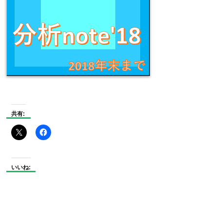
共有:
いいね: