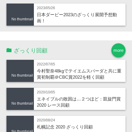
2023/05/26
日本ダービー2023のざっくり展開予想動
No thumbnail
画！
ざっくり回顧
more
2022/07/05
今村聖奈48kgでテイエムスパーダと共に重
No thumbnail
賞初制覇＠CBC賞2022を軽く回顧
2020/10/05
エネイブルの敗因は…２つほど：凱旋門賞
No thumbnail
2020 レース回顧
2020/08/24
札幌記念 2020 ざっくり回顧
No thumbnail