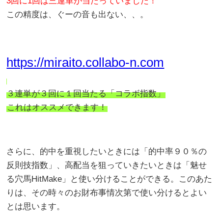
3回に1回は三連単が当たっていました！
この精度は、ぐーの音も出ない、、。
https://miraito.collabo-n.com
３連単が３回に１回当たる「コラボ指数」
これはオススメできます！
さらに、的中を重視したいときには「的中率９０％の
反則技指数」、高配当を狙っていきたいときは「魅せ
る穴馬HitMake」と使い分けることができる。このあた
りは、その時々のお財布事情次第で使い分けるとよい
とは思います。