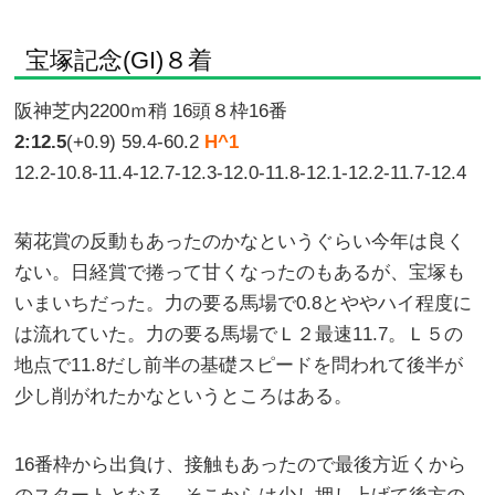
宝塚記念(GI)８着
阪神芝内2200ｍ稍 16頭８枠16番
2:12.5
(+0.9) 59.4-60.2
H^1
12.2-10.8-11.4-12.7-12.3-12.0-11.8-12.1-12.2-11.7-12.4
菊花賞の反動もあったのかなというぐらい今年は良く
ない。日経賞で捲って甘くなったのもあるが、宝塚も
いまいちだった。力の要る馬場で0.8とややハイ程度に
は流れていた。力の要る馬場でＬ２最速11.7。Ｌ５の
地点で11.8だし前半の基礎スピードを問われて後半が
少し削がれたかなというところはある。
16番枠から出負け、接触もあったので最後方近くから