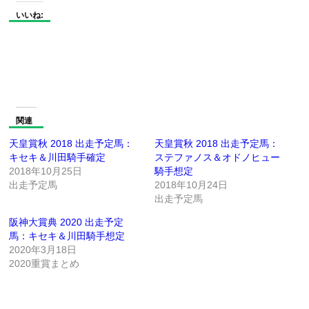
いいね:
関連
天皇賞秋 2018 出走予定馬：
天皇賞秋 2018 出走予定馬：
キセキ＆川田騎手確定
ステファノス＆オドノヒュー
2018年10月25日
騎手想定
出走予定馬
2018年10月24日
出走予定馬
阪神大賞典 2020 出走予定
馬：キセキ＆川田騎手想定
2020年3月18日
2020重賞まとめ