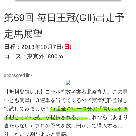
第69
回 毎日王冠(GII)出走予
定馬展望
日程
：2018年10月7日(
日
)
コース
：東京外1800ｍ
sponsored link
【無料登録レポ】コラボ指数考案者北条直人。この男
いとも簡単に３連単を当ててくるので実際無料登録し
て試してみました！
毎週全72レース分の「買い目付き
予想とその根拠」が提供される、、
これなら（あまり
当たらない）プロの予想を数万円かけて購入するよ
り、だいぶ割がよいと実感。