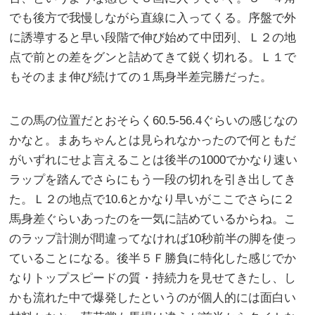
でも後方で我慢しながら直線に入ってくる。序盤で外
に誘導すると早い段階で伸び始めて中団列、Ｌ２の地
点で前との差をグンと詰めてきて鋭く切れる。Ｌ１で
もそのまま伸び続けての１馬身半差完勝だった。
この馬の位置だとおそらく60.5-56.4ぐらいの感じなの
かなと。まあちゃんとは見られなかったので何ともだ
がいずれにせよ言えることは後半の1000でかなり速い
ラップを踏んでさらにもう一段の切れを引き出してき
た。Ｌ２の地点で10.6とかなり早いがここでさらに２
馬身差ぐらいあったのを一気に詰めているからね。こ
のラップ計測が間違ってなければ10秒前半の脚を使っ
ていることになる。後半５Ｆ勝負に特化した感じでか
なりトップスピードの質・持続力を見せてきたし、し
かも流れた中で爆発したというのが個人的には面白い