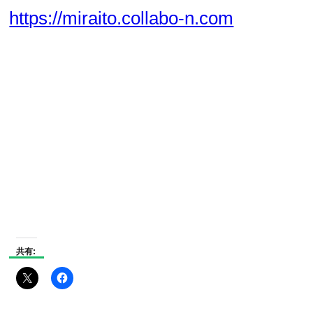
https://miraito.collabo-n.com
共有: