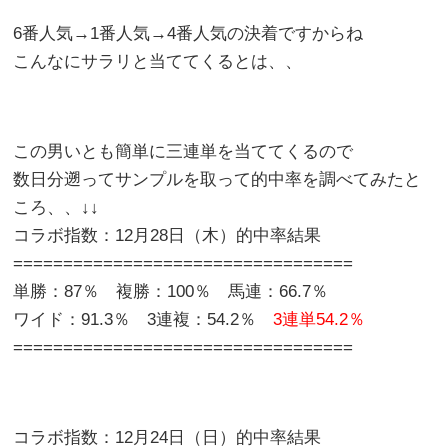
6番人気→1番人気→4番人気の決着ですからね
こんなにサラリと当ててくるとは、、
この男いとも簡単に三連単を当ててくるので
数日分遡ってサンプルを取って的中率を調べてみたと
ころ、、↓↓
コラボ指数：12月28日（木）的中率結果
==================================
単勝：87％ 複勝：100％ 馬連：66.7％
ワイド：91.3％ 3連複：54.2％
3連単54.2％
==================================
コラボ指数：12月24日（日）的中率結果