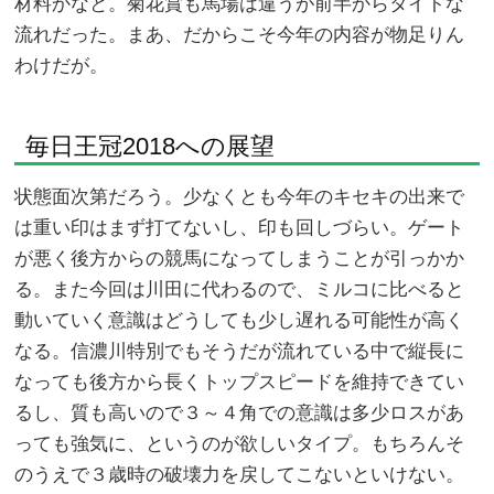
材料かなと。菊花賞も馬場は違うが前半からタイトな
流れだった。まあ、だからこそ今年の内容が物足りん
わけだが。
毎日王冠2018への展望
状態面次第だろう。少なくとも今年のキセキの出来で
は重い印はまず打てないし、印も回しづらい。ゲート
が悪く後方からの競馬になってしまうことが引っかか
る。また今回は川田に代わるので、ミルコに比べると
動いていく意識はどうしても少し遅れる可能性が高く
なる。信濃川特別でもそうだが流れている中で縦長に
なっても後方から長くトップスピードを維持できてい
るし、質も高いので３～４角での意識は多少ロスがあ
っても強気に、というのが欲しいタイプ。もちろんそ
のうえで３歳時の破壊力を戻してこないといけない。