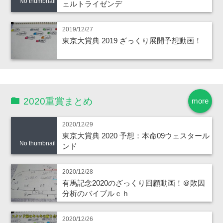
No thumbnail
ェルトライゼンデ
2019/12/27
東京大賞典 2019 ざっくり展開予想動画！
2020重賞まとめ
more
2020/12/29
東京大賞典 2020 予想：本命09ウェスタール
No thumbnail
ンド
2020/12/28
有馬記念2020のざっくり回顧動画！＠敗因
分析のバイブルｃｈ
2020/12/26