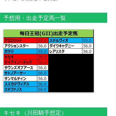
予想用・出走予定馬一覧
キセキ（川田騎手想定）