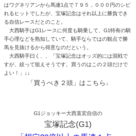
はワグネリアンから馬連1点で７９５，０００円のシビ
れるヒットでしたが、宝塚記念はそれ以上に勝負でき
る自信レースだとのこと。
大西騎手はG1レースに何度も騎乗して、G1特有の騎
手心理などを熟知していて、騎手ならではの観点で勝
馬を見抜けるから得意なのだという。
大西騎手曰く、、
「宝塚記念はオッズ的には混戦で
すが、絞って狙えそうです。買うのはこの２頭だけで
よい！
」
↓↓
「買うべき２頭」はこちら
↓
G1ジョッキー大西直宏自信の
宝塚記念(G1)