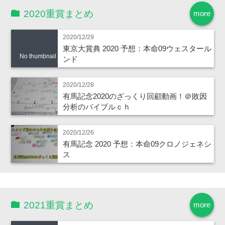
2020重賞まとめ
more
2020/12/29
東京大賞典 2020 予想：本命09ウェスタール
No thumbnail
ンド
2020/12/28
有馬記念2020のざっくり回顧動画！＠敗因
分析のバイブルｃｈ
2020/12/26
有馬記念 2020 予想：本命09クロノジェネシ
ス
2021重賞まとめ
more