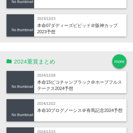
No thumbnail
2023/12/23
本命07ダディーズビビッド＠阪神カップ
No thumbnail
2023予想
2024重賞まとめ
more
2024/12/28
本命15ピコチャンブラック＠ホープフルス
No thumbnail
テークス2024予想
2024/12/22
本命10プログノーシス＠有馬記念2024予想
No thumbnail
2024/12/15