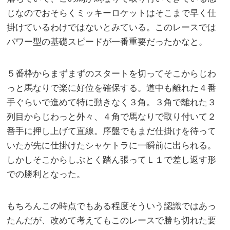
じなのでおそらくミッキーロケットはそこまで早く仕
掛けているわけではないとみている。このレースでは
パワー型の基礎スピードが一番重要だったかなと。
５番枠からまずまずのスタートを切ってそこからじわ
っと馬なりで楽に好位を確保する。道中も離れた４番
手ぐらいで進めて特に動きなく３角。３角で離れた３
列目からじわっと外々、４角で馬なりで取り付いて２
番手に押し上げて直線。序盤でもまだ仕掛けを待って
いたが先に仕掛けたシャケトラに一瞬前に出られる。
しかしそこからしぶとく踏ん張ってＬ１で差し返す形
での勝利となった。
もちろんこの時点でもある程度そういう認識ではあっ
たんだが、改めて考えてもこのレースで勝ち切れた要