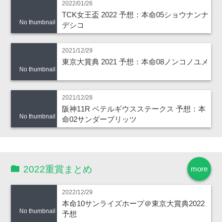
2022/01/26
TCK女王盃 2022 予想：本命05ショウナンナ
No thumbnail
デシコ
2021/12/29
東京大賞典 2021 予想：本命08ノンコノユメ
No thumbnail
2021/12/28
阪神11R ベテルギウスステークス 予想：本
No thumbnail
命02サンダーブリッツ
2022重賞まとめ
more
2022/12/29
本命10サンライズホープ＠東京大賞典2022
No thumbnail
予想