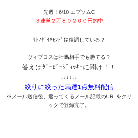
——————
先週！6/10 エプソムC
３連単２万８０２００円的中
ｻﾄﾉﾀﾞｲﾔﾓﾝﾄﾞは復調している？
ヴィブロスは牡馬相手でも勝てる？
答えはﾀﾞｰﾋﾞｰｼﾞｮｯｷｰに聞け！！
↓↓↓↓↓↓
絞りに絞った馬連1点無料配信
※メール送信後、返ってくるメール記載のURLをクリ
ックで登録完了。