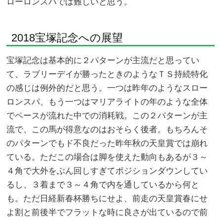
ローロンスパでは難しいと思う。
2018宝塚記念への展望
宝塚記念は基本的に２パターンが主流だと思ってい
て、ラブリーデイが勝ったときのようなＴＳ持続特化
の感じは例外的だと思う。一つは昨年のようなスロー
ロンスパ、もう一つはマリアライトの年のような全体
でペースが流れた中での消耗戦。この２パターンが主
流で、この馬が得意なのはおそらく後者。もちろんそ
のパターンでもド不良だった昨年秋の天皇賞では崩れ
ている。ただこの場合は脚を使えた動向もあるが３～
４角で大外をぶん回しすぎてポジションダウンしてい
るし、３着まで３～４角で内を通しているから何と
も。ただ日経新春杯勝ちにせよ、前走の天皇賞春にせ
よ割と前後半でフラットな時に良さが出ているので前