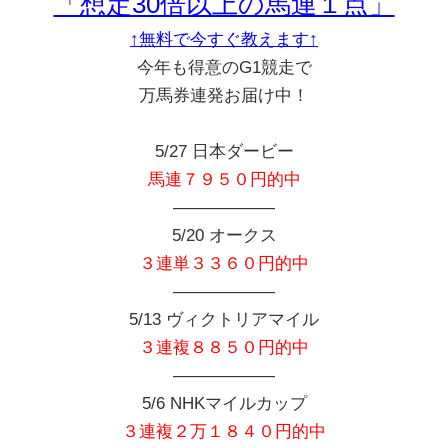
「想定30倍以上の馬連１点」
↑無料で今すぐ教えます↑
今年も得意のG1競走で
万馬券連発お届け中！
5/27 日本ダービー
馬連７９５０円的中
——————
5/20 オークス
３連単３３６０円的中
——————
5/13 ヴィクトリアマイル
３連複８８５０円的中
——————
5/6 NHKマイルカップ
３連複２万１８４０円的中