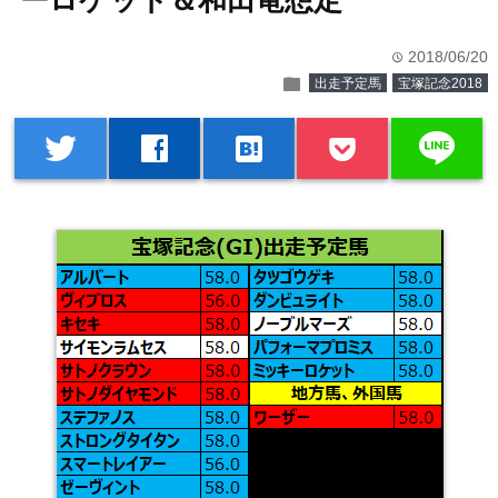
ーロケット＆和田竜想定
2018/06/20
time
folder
出走予定馬
宝塚記念2018
line
twitter
facebook
hatenabookmark