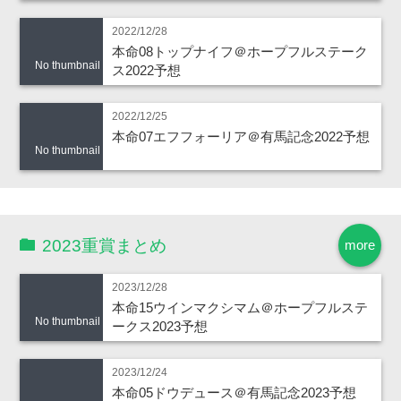
2022/12/28
本命08トップナイフ＠ホープフルステーク
No thumbnail
ス2022予想
2022/12/25
本命07エフフォーリア＠有馬記念2022予想
No thumbnail
2023重賞まとめ
more
2023/12/28
本命15ウインマクシマム＠ホープフルステ
No thumbnail
ークス2023予想
2023/12/24
本命05ドウデュース＠有馬記念2023予想