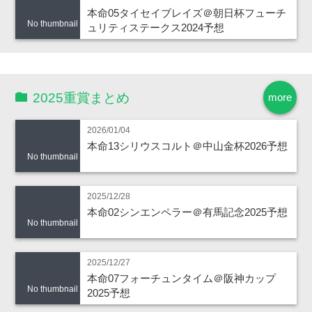
本命05タイセイブレイズ＠朝日杯フューチ
No thumbnail
ュリティステークス2024予想
2025重賞まとめ
more
2026/01/04
本命13シリウスコルト＠中山金杯2026予想
No thumbnail
2025/12/28
本命02シンエンペラー＠有馬記念2025予想
No thumbnail
2025/12/27
本命07フォーチュンタイム＠阪神カップ
No thumbnail
2025予想