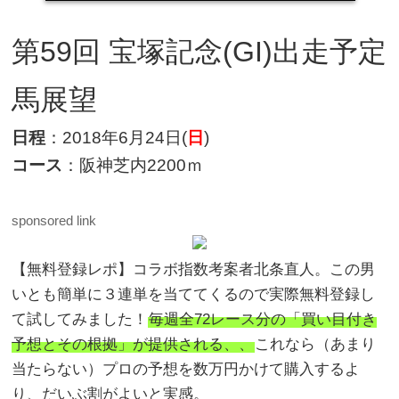
第59回 宝塚記念(GI)出走予定
馬展望
日程
：2018年6月24日(
日
)
コース
：阪神芝内2200ｍ
sponsored link
【無料登録レポ】コラボ指数考案者北条直人。この男
いとも簡単に３連単を当ててくるので実際無料登録し
て試してみました！
毎週全72レース分の「買い目付き
予想とその根拠」が提供される、、
これなら（あまり
当たらない）プロの予想を数万円かけて購入するよ
り、だいぶ割がよいと実感。