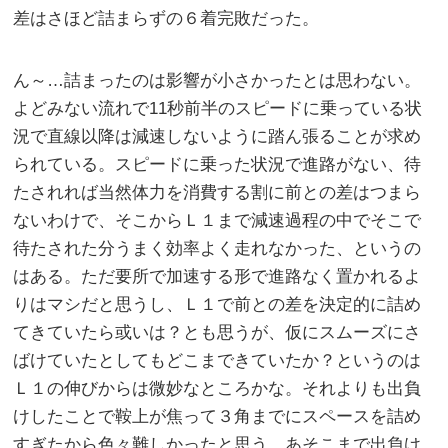
差はさほど詰まらずの６着完敗だった。
ん～…詰まったのは影響が小さかったとは思わない。
よどみない流れで11秒前半のスピードに乗っている状
況で直線以降は減速しないように踏ん張ることが求め
られている。スピードに乗った状況で進路がない、待
たされれば当然体力を消費する割に前との差はつまら
ないわけで、そこからＬ１まで減速過程の中でそこで
待たされた分うまく効率よく走れなかった、というの
はある。ただ要所で加速する形で進路なく置かれるよ
りはマシだと思うし、Ｌ１で前との差を決定的に詰め
てきていたら或いは？とも思うが、仮にスムーズにさ
ばけていたとしてもどこまできていたか？というのは
Ｌ１の伸びからは微妙なところかな。それよりも出負
けしたことで鞍上が焦って３角までにスペースを詰め
すぎたから色々難しかったと思う。あそこまで出負け