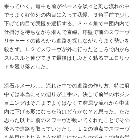
乗っていく。道中も前がペースを淡々と刻む流れの中
でうまく好位列の内目に入って我慢、３角手前で少し
下げて内目で我慢を選択する。３～４角で中団内内で
仕掛けを待ちながら潜んで直線。序盤で前のスワーヴ
リチャードの後ろから進路を探しながらうまく勢いを
殺さず。Ｌ２でスワーヴが外に行ったところで内から
スルスルと伸びてきて最後はしぶとく粘るアエロリッ
トを競り落とした。
流石ルメール…。流れた中での進路の作り方、特に府
中では本当にその辺りが上手い。決して前半のポジシ
ョニングはそこまでよくはなくて窮屈な流れから中団
内に下げる形になった時はどうかな？と思った。ただ
思った以上に前のスワーヴが動いてくれたことでその
後ろで進路を取っていけたし、Ｌ２の地点でスワーヴ
も外目によれるような感じになったのでそこで内を労