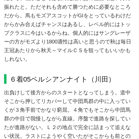
振れたと。ただそれも含めて勝つために必要なところ
だから。馬もモズアスコットがGIをとっているわけだ
からかみ合えばチャンスはあるし、レベル的にはトッ
プクラスに今はいるからね。個人的にはサングレーザ
ーの方がモズより1800適性は高いと思うので秋は毎日
王冠あたりから秋天～マイルＣＳを狙ってもいいかも
しれない。
６着05ペルシアンナイト（川田）
出負けして後方からのスタートとなってしまう。道中
そこから押してリカバーして中団馬群の中に入ってい
くが３角手前でかなり窮屈。４角でもそこから中団馬
群の中目で我慢しながら直線。序盤で進路を探してい
たが進路がない。Ｌ２の地点で完全に詰まって追えな
い状況。ラストにようやく空いたがそこからも前との