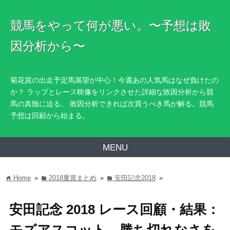
競馬をやって何が悪い。〜予想は敗
因分析から〜
菊花賞の出走予定馬展望が中心！今週あの人気馬はなぜ負けたの
か？ ラップとレース映像をリンクさせた詳細な敗因分析から競
馬の真髄に迫る。 敗因分析できれば次買うべき馬が解る。競馬
予想は回顧から始まる。
MENU
Home
»
2018重賞まとめ
»
安田記念2018
»
home
folder
folder
安田記念 2018 レース回顧・結果：