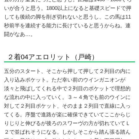
いが合うと思う。1800以上になると基礎スピードで押
しても後続の脚を削ぎ切れないと思うし、この馬は11
秒前半を連続する能力に長けていると思うからね。連
闘がなあ…。
２着04アエロリット（戸崎）
五分のスタート、そこから押して押して２列目の内に
入り込みポケット。ただ幸い前のウインガニオンが
淡々と飛ばしてくれる中で２列目のポケットで理想的
な流れの中に入っていく。３～４角でも前のウインに
対して２列目ポケット、そのまま２列目で直線に入っ
てくる。序盤で進路が楽に確保できていてここからじ
りじりと伸びるが後ろのスワーヴの方が切れていてＬ
２で並ばれそうになる。しかしそこから踏ん張る踏ん