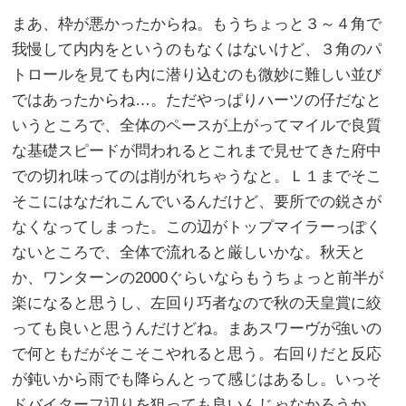
まあ、枠が悪かったからね。もうちょっと３～４角で
我慢して内内をというのもなくはないけど、３角のパ
トロールを見ても内に潜り込むのも微妙に難しい並び
ではあったからね…。ただやっぱりハーツの仔だなと
いうところで、全体のペースが上がってマイルで良質
な基礎スピードが問われるとこれまで見せてきた府中
での切れ味ってのは削がれちゃうなと。Ｌ１までそこ
そこにはなだれこんでいるんだけど、要所での鋭さが
なくなってしまった。この辺がトップマイラーっぽく
ないところで、全体で流れると厳しいかな。秋天と
か、ワンターンの2000ぐらいならもうちょっと前半が
楽になると思うし、左回り巧者なので秋の天皇賞に絞
っても良いと思うんだけどね。まあスワーヴが強いの
で何ともだがそこそこやれると思う。右回りだと反応
が鈍いから雨でも降らんとって感じはあるし。いっそ
ドバイターフ辺りを狙っても良いんじゃなかろうか。