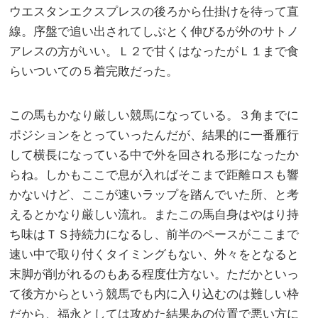
ウエスタンエクスプレスの後ろから仕掛けを待って直
線。序盤で追い出されてしぶとく伸びるが外のサトノ
アレスの方がいい。Ｌ２で甘くはなったがＬ１まで食
らいついての５着完敗だった。
この馬もかなり厳しい競馬になっている。３角までに
ポジションをとっていったんだが、結果的に一番雁行
して横長になっている中で外を回される形になったか
らね。しかもここで息が入ればそこまで距離ロスも響
かないけど、ここが速いラップを踏んでいた所、と考
えるとかなり厳しい流れ。またこの馬自身はやはり持
ち味はＴＳ持続力になるし、前半のペースがここまで
速い中で取り付くタイミングもない、外々をとなると
末脚が削がれるのもある程度仕方ない。ただかといっ
て後方からという競馬でも内に入り込むのは難しい枠
だから、福永としては攻めた結果あの位置で悪い方に