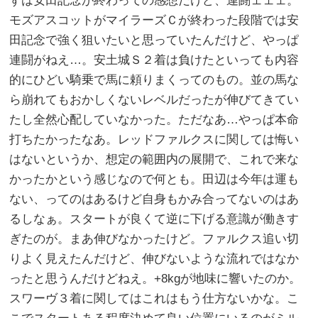
ずは安田記念が終わっての感想だけど、連闘ェェェ。
モズアスコットがマイラーズＣが終わった段階では安
田記念で強く狙いたいと思っていたんだけど、やっぱ
連闘がねえ…。安土城Ｓ２着は負けたといっても内容
的にひどい騎乗で馬に頼りまくってのもの。並の馬な
ら崩れてもおかしくないレベルだったが伸びてきてい
たし全然心配していなかった。ただなあ…やっぱ本命
打ちたかったなあ。レッドファルクスに関しては悔い
はないというか、想定の範囲内の展開で、これで来な
かったかという感じなので何とも。田辺は今年は運も
ない、ってのはあるけど自身もかみ合ってないのはあ
るしなぁ。スタートが良くて逆に下げる意識が働きす
ぎたのが。まあ伸びなかったけど。ファルクス追い切
りよく見えたんだけど、伸びないような流れではなか
ったと思うんだけどねえ。+8kgが地味に響いたのか。
スワーヴ３着に関してはこれはもう仕方ないかな。こ