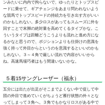
ンみたいに内内で拘らないで、ゆったりとトップスピ
ードに乗せて、ギアチェンジをあまり問われないよう
な競馬でトップスピードの持続力を引き出す方がいい
のかもしれない。多少ロスがあってもスムーズに外を
回すことで末脚の絶対量を高めてくるタイプかな。こ
ういうタイプは距離どうこうよりも流れと進め方にな
るかなと思うので、ポジションよりも仕掛けの意識を
強く持って外目からというのを意識するといいのかも
しれない。３～４角で厳しい流れで内容がいいから
ね。高速馬場巧者はもう間違いないかな。
５着15サングレーザー（福永）
五分には出たが出足がそこまでよくない中で促して中
団の外目で進めていくがちょうど雁行状態の外々とな
ってしまって３角へ。３角でもかなりロスがある中で