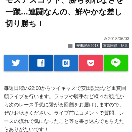
モズアスコット、勝ち切れなさを
一蹴…連闘なんの、鮮やかな差し
切り勝ち！
2018/06/03
time
folder
安田記念2018
重賞回顧・結果
line
twitter
facebook
hatenabookmark
毎週日曜の22:00からツイキャスで安田記念など重賞回
顧ライブを行います。ラップや騎手など様々な観点か
ら次のレース予想に繋がる回顧をお届けしますので、
ぜひお聴きください。ライブ前にコメントで質問、レ
ースの流れで気になったこと等を書き込んでもらえた
らありがたいです！