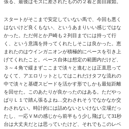
張る、最後はモズに差されたものの２着と面目躍如。
スタートがそこまで安定していない馬で、今回も悪く
はないけど良くもない、というあまりいい感じではな
かった。ただ何とか戸崎も２列目までには持って行
く、という意識を持ってくれたしそこは良かった。恵
まれたのはウインガニオンが積極的にペースを引き上
げてくれたこと。ペース自体は想定の範囲内だけど、
３～４角で緩まずここまで淡々と進むとは正直思って
なくて、アエロリットとしてはこれだけタフな流れの
中で淡々と基礎スピードを活かす形でしかも最短距離
を回せた。このあたりが良かったのはある。ただやっ
ぱりＬ１で踏ん張るよね…交わされそうでなかなか交
わされない。時計的には詰めないといけない立場だっ
たし、一応ＶＭの感じから前半もう少し飛ばして31秒
台は大丈夫だとは思っていたけど、それでもこのレベ