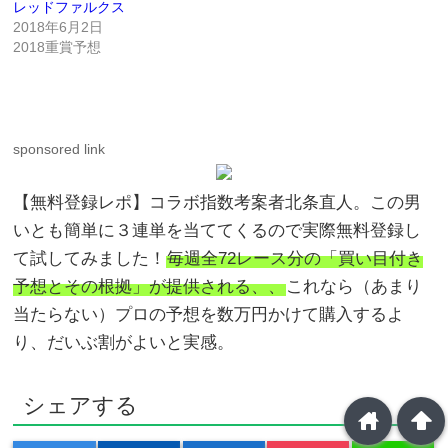
レッドファルクス
2018年6月2日
2018重賞予想
sponsored link
【無料登録レポ】コラボ指数考案者北条直人。この男
いとも簡単に３連単を当ててくるので実際無料登録し
て試してみました！
毎週全72レース分の「買い目付き
予想とその根拠」が提供される、、
これなら（あまり
当たらない）プロの予想を数万円かけて購入するよ
り、だいぶ割がよいと実感。
シェアする
home
arrowup