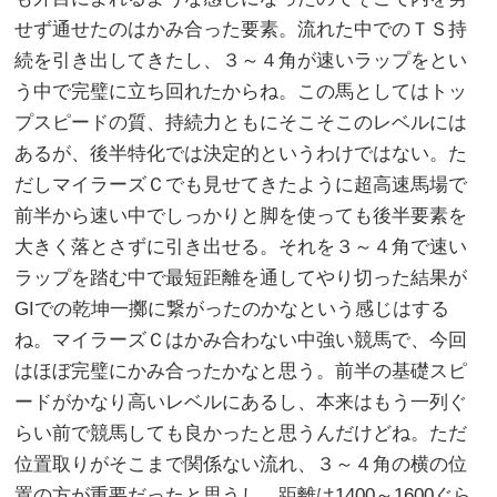
せず通せたのはかみ合った要素。流れた中でのＴＳ持
続を引き出してきたし、３～４角が速いラップをとい
う中で完璧に立ち回れたからね。この馬としてはトッ
プスピードの質、持続力ともにそこそこのレベルには
あるが、後半特化では決定的というわけではない。た
だしマイラーズＣでも見せてきたように超高速馬場で
前半から速い中でしっかりと脚を使っても後半要素を
大きく落とさずに引き出せる。それを３～４角で速い
ラップを踏む中で最短距離を通してやり切った結果が
GIでの乾坤一擲に繋がったのかなという感じはする
ね。マイラーズＣはかみ合わない中強い競馬で、今回
はほぼ完璧にかみ合ったかなと思う。前半の基礎スピ
ードがかなり高いレベルにあるし、本来はもう一列ぐ
らい前で競馬しても良かったと思うんだけどね。ただ
位置取りがそこまで関係ない流れ、３～４角の横の位
置の方が重要だったと思うし。距離は1400～1600ぐら