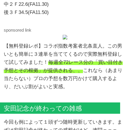
中２Ｆ22.6(FA11.30)
後３Ｆ34.5(FA11.50)
sponsored link
【無料登録レポ】コラボ指数考案者北条直人。この男
いとも簡単に３連単を当ててくるので実際無料登録し
て試してみました！
毎週全72レース分の「買い目付き
予想とその根拠」が提供される、、
これなら（あまり
当たらない）プロの予想を数万円かけて購入するよ
り、だいぶ割がよいと実感。
安田記念が終わっての雑感
今回も例によって１頭ずつ随時更新していきます。ま