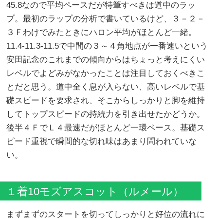
45.8なので平均ペースだが特筆すべきは道中のラッ
プ。最初のラップの分析で書いているけど、３－２－
３Ｆわけでみたときにハロン平均がほとんど一緒。
11.4-11.3-11.5で中間の３～４角地点が一番速いという
安田記念のこれまでの傾向からはちょっと考えにくい
レベルでよどみがなかったことは注目しておくべきこ
とだと思う。道中全く息が入らない、高いレベルで基
礎スピードを要求され、そこからしっかりと脚を維持
してトップスピードの持続力を引き出せたかどうか。
後半４ＦでＬ４最速だがほとんど一環ペース。基礎ス
ピード重視で瞬間的な切れ味はあまり問われていな
い。
１着10モズアスコット（ルメール）
まずまずのスタートを切ってしっかりと好位の流れに