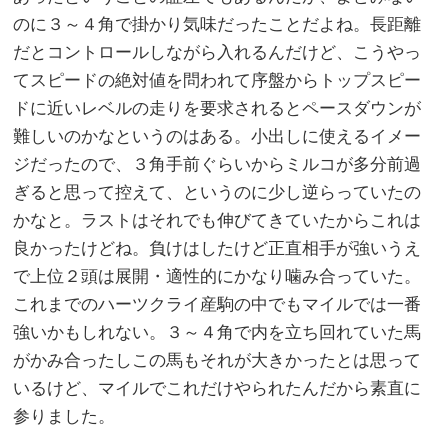
のに３～４角で掛かり気味だったことだよね。長距離
だとコントロールしながら入れるんだけど、こうやっ
てスピードの絶対値を問われて序盤からトップスピー
ドに近いレベルの走りを要求されるとペースダウンが
難しいのかなというのはある。小出しに使えるイメー
ジだったので、３角手前ぐらいからミルコが多分前過
ぎると思って控えて、というのに少し逆らっていたの
かなと。ラストはそれでも伸びてきていたからこれは
良かったけどね。負けはしたけど正直相手が強いうえ
で上位２頭は展開・適性的にかなり噛み合っていた。
これまでのハーツクライ産駒の中でもマイルでは一番
強いかもしれない。３～４角で内を立ち回れていた馬
がかみ合ったしこの馬もそれが大きかったとは思って
いるけど、マイルでこれだけやられたんだから素直に
参りました。