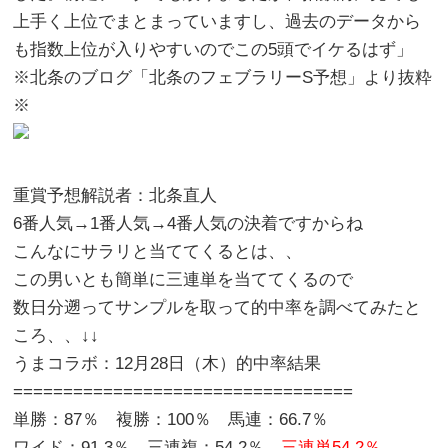
上手く上位でまとまっていますし、過去のデータから
も指数上位が入りやすいのでこの5頭でイケるはず」
※北条のブログ「北条のフェブラリーS予想」より抜粋
※
重賞予想解説者：北条直人
6番人気→1番人気→4番人気の決着ですからね
こんなにサラリと当ててくるとは、、
この男いとも簡単に三連単を当ててくるので
数日分遡ってサンプルを取って的中率を調べてみたと
ころ、、↓↓
うまコラボ：12月28日（木）的中率結果
==================================
単勝：87％ 複勝：100％ 馬連：66.7％
ワイド：91.3％ 三連複：54.2％
三連単54.2％