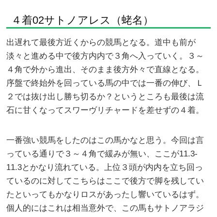
４着02サトノアレス（蛯名）
出遅れて最後方近くからの競馬となる。道中も前が
淡々と進める中で後方内内で３角へ入っていく。３～
４角で外から進出、そのまま後方外々で直線となる。
序盤で終始外を回っている馬の中では一番の伸び、Ｌ
２では抜け出し勝ち切るか？というところも最後は流
石に甘くなってスワーヴリチャードを差せずの４着。
一番強い競馬をしたのはこの馬かなと思う。今回は言
っている通りで３～４角で緩みが無い、ここが11.3-
11.3とかなり流れている。上位３頭が内内を立ち回っ
ているのに対してこちらはここで後方で脚を残してい
たといってもかなりロスがあったし響いているはず。
個人的にはこれは相当意外で、この馬もサトノアラジ