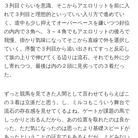
３列目ぐらいを意識、そこからアエロリットを前に入
れて３列目と理想的といっていい入り方で進めてい
く。道中も少し抑えてオーバーペースを嫌いつつ好位
の内内で３角へ。３～４角でもアエロリットの後ろで
我慢、掛かり気味になってそこから直線で外を選択し
ていく。序盤で３列目から追い出されてすっと反応し
て坂の上りで伸びてくる辺りは流石。それでも外に少
し寄れつつ、最後は内の２頭に見劣っての３着だっ
た。
ずっと競馬を見てきた人間として言わせてもらえばこ
の３着は立派だと思う。し、ミルコもこういう舞台で
流石の存在感を見せてくるよね。ゲートが課題の馬で
しっかりと出るんだから。あの位置を取れたのは良か
った。ただ気になったのは思ったより基礎スピードが
あったということの証左でもあるんだが、よどみない