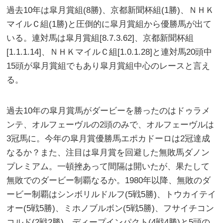
過去10年は皐月賞組(8勝)、京都新聞杯組(1勝)、ＮＨＫ
マイルＣ組(1勝)と圧倒的に皐月賞組から優勝馬が出て
いる。連対馬は皐月賞組[8.7.3.62]、京都新聞杯組
[1.1.1.14]、ＮＨＫマイルＣ組[1.0.1.28]と連対馬20頭中
15頭が皐月賞組でもあり皐月賞組中心のレースと言え
る。
過去10年の皐月賞馬がダービーを勝ったのはドゥラメ
ンテ、オルフェーヴルの2頭のみで、オルフェーヴルは
3冠馬に。今年の皐月賞優勝馬エポカドーロは2冠達成
なるか？また、注目は皐月賞を回避した無敗馬ダノン
プレミアム。一頓挫あって間隔は開いたが、果たして
無敗でのダービー制覇なるか。1980年以降、無敗のダ
ービー制覇はシンボリルドルフ(5戦5勝)、トウカイテイ
オー(5戦5勝)、ミホノブルボン(5戦5勝)、フサイチコン
コルド(2戦2勝)、ディープインパクト(4戦4勝)と5頭の