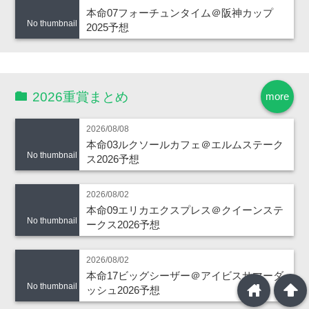
本命07フォーチュンタイム＠阪神カップ
No thumbnail
2025予想
2026重賞まとめ
more
2026/08/08
本命03ルクソールカフェ＠エルムステーク
No thumbnail
ス2026予想
2026/08/02
本命09エリカエクスプレス＠クイーンステ
No thumbnail
ークス2026予想
2026/08/02
本命17ビッグシーザー＠アイビスサマーダ
home
arrowup
No thumbnail
ッシュ2026予想