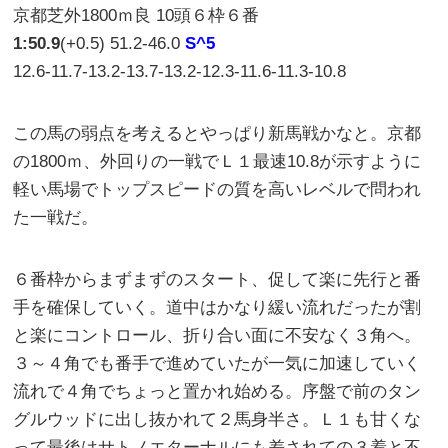
京都芝外1800ｍ良 10頭６枠６番
1:50.9
(+0.5) 51.2-46.0
S^5
12.6-11.7-13.2-13.7-13.2-12.3-11.6-11.3-10.8
この馬の弱点を考えるとやっぱり新馬戦かなと。京都
の1800ｍ、外回りの一戦でＬ１最速10.8が示すように
軽い馬場でトップスピードの質を高いレベルで問われ
た一戦だ。
６番枠からまずまずのスタート、促して楽に先行と番
手を確保していく。道中はかなり緩い流れだったが割
と楽にコントロール、折り合い面に不安なく３角へ。
３～４角でも番手で進めていたが一気に加速していく
流れで４角でちょっと置かれ始める。序盤で前のタン
グルウッドに出し抜かれて２馬身半さ。Ｌ１も甘くな
って最後はサトノエターナルにも差されての３着と不