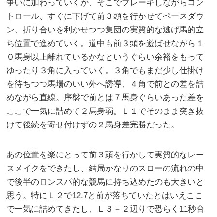
争いに加わっていくが、そこでブレーキしながらコン
トロール、すぐに下げて前３頭を行かせてペースダウ
ン、折り合いを利かせつつ集団の実質的な逃げ馬的立
ち位置で進めていく。道中も前３頭を遊ばせながら１
０馬身以上離れているかなというぐらい余裕をもって
ゆったり３角に入っていく。３角でもまだ少し仕掛け
を待ちつつ馬場のいい外へ誘導、４角で前との差を詰
めながら直線。序盤で前とは７馬身ぐらいあった差を
ここで一気に詰めて２馬身弱。Ｌ１でそのまま突き抜
けて後続を寄せ付けずの２馬身差完勝だった。
あの位置を楽にとって前３頭を行かして実質的なレー
スメイクをできたし、結局かなりのスローの流れの中
で後半のロンスパ的な競馬に持ち込めたのも大きいと
思う。特にＬ２で12.7と前が落ちていたとはいえここ
で一気に詰めてきたし、Ｌ３－２辺りで恐らく11秒台