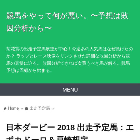
競馬をやって何が悪い。〜予想は敗
因分析から〜
菊花賞の出走予定馬展望が中心！今週あの人気馬はなぜ負けたの
か？ ラップとレース映像をリンクさせた詳細な敗因分析から競
馬の真髄に迫る。 敗因分析できれば次買うべき馬が解る。競馬
予想は回顧から始まる。
MENU
Home
»
出走予定馬
»
home
folder
日本ダービー 2018 出走予定馬：エ