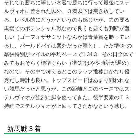
それでも勝ちに等しい内容で勝ちに行って最後にステ
ルヴィオに差された以外、３着以下は突き放してい
る。レベル的にどうかというのも感じたが、力の要る
馬場でのポテンシャル戦なので良くも悪くも判断が難
しい（ゴーフォザサミットなんかは青葉賞を勝ってい
るし、バールドバイは案外だった理と）。ただ準OPの
幕張特別がマイルの平均ペースで1:34.3、その日全体で
みてもおそらく標準ぐらい（準OPはやや時計が遅め）
なので、その中で考えるとこのラップ推移はかなり優
秀だし時計も良い。トップスピードはあまり問われな
い競馬だったと思うが、この距離とこのペースではス
テルヴィオが強烈に脚を使ってきた。後半要素のＴＳ
持続でステルヴィオが上回ってきたかなという感じ。
新馬戦３着