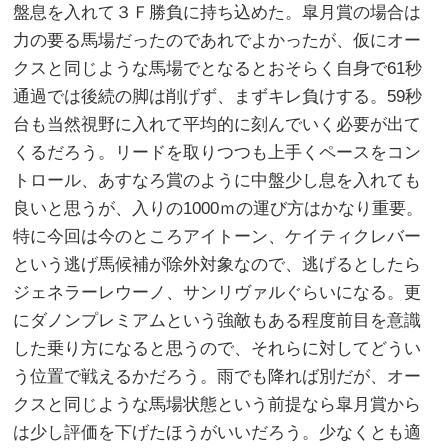
盤息を入れて３Ｆ勝負に持ち込めた。皐月賞の場合は
力の要る馬場だったのであれでよかったが、仮にオー
クスと同じような馬場でとなるとおそらく自身で61秒
通過では後続の脚は削げず、まずキレ負けする。59秒
台も当然視野に入れて平均的に刻んでいく必要が出て
くるだろう。リードを取りつつも上手くペースをコン
トロール、あすなろ賞のように中盤少し息を入れても
良いと思うが、入りの1000ｍの運び方はかなり重要。
特に今回は今のところアイトーン、ケイティクレバー
という逃げ馬候補が除外対象なので、逃げるとしたら
ジェネラーレウーノ、サンリヴァルぐらいになる。更
にダノンプレミアムという強敵もある程度前目を意識
した乗り方になると思うので、それらに対してどうい
う位置で戦えるかだろう。雨でも降れば別だが、オー
クスと同じような馬場状態という前提なら皐月賞から
は少し評価を下げたほうがいいだろう。少なくとも適