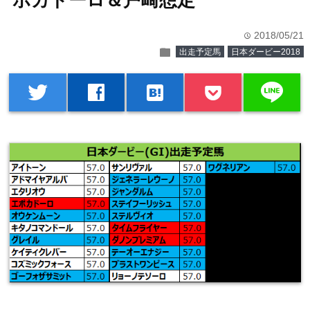
ポカドーロ＆戸崎想定
2018/05/21
time
folder
出走予定馬
日本ダービー2018
line
twitter
facebook
hatenabookmark