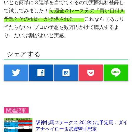
いとも簡単に３連単を当ててくるので実際無料登録し
て試してみました！
毎週全72レース分の「買い目付き
予想とその根拠」が提供される、、
これなら（あまり
当たらない）プロの予想を数万円かけて購入するよ
り、だいぶ割がよいと実感。
シェアする
line
twitter
facebook
hatenabookmark
関連記事
阪神牝馬ステークス 2019出走予定馬：ダイ
アナヘイロー＆武豊騎手想定