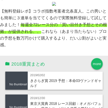
【無料登録レポ】コラボ指数考案者北条直人。この男いと
も簡単に３連単を当ててくるので実際無料登録して試して
みました！
毎週全72レース分の「買い目付き予想とその根
拠」が提供される、、
これなら（あまり当たらない）プロ
の予想を数万円かけて購入するより、だいぶ割がよいと実
感。
2018重賞まとめ
more
2019/02/02
きさらぎ賞 2019 予想：本命03ヴァンドギャ
No thumbnail
ルド
2018/12/30
東京大賞典 2018 レース回顧：オメガパフュ
No thumbnail