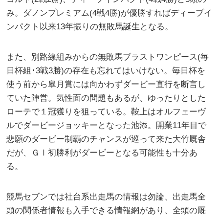
み。ダノンプレミアム(4戦4勝)が優勝すればディープイ
ンパクト以来13年振りの無敗馬誕生となる。
また、別路線組みからの無敗馬ブラストワンピース(毎
日杯組･3戦3勝)の存在も忘れてはいけない。毎日杯を
使う前から皐月賞には向かわずダービー直行を断言し
ていた陣営。気性面の問題もあるが、ゆったりとした
ローテで１冠獲りを狙っている。鞍上はオルフェーヴ
ルでダービージョッキーとなった池添。開業11年目で
悲願のダービー制覇のチャンスが巡って来た大竹厩舎
だが、ＧⅠ初勝利がダービーとなる可能性も十分あ
る。
競馬セブンでは社台系出走馬の情報は勿論、出走馬全
頭の関係者情報も入手できる情報網があり、全頭の厩