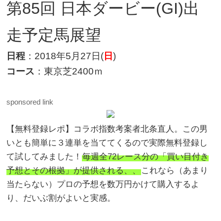
第85回 日本ダービー(GI)出
走予定馬展望
日程
：2018年5月27日(
日
)
コース
：東京芝2400ｍ
sponsored link
【無料登録レポ】コラボ指数考案者北条直人。この男
いとも簡単に３連単を当ててくるので実際無料登録し
て試してみました！
毎週全72レース分の「買い目付き
予想とその根拠」が提供される、、
これなら（あまり
当たらない）プロの予想を数万円かけて購入するよ
り、だいぶ割がよいと実感。