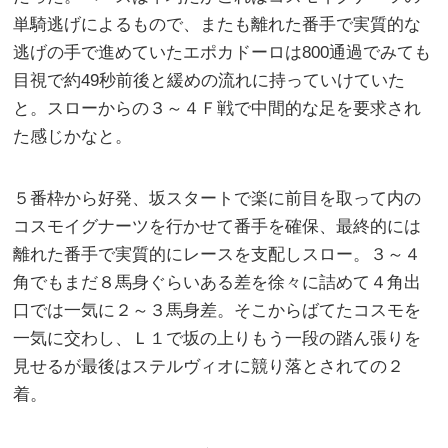
単騎逃げによるもので、またも離れた番手で実質的な
逃げの手で進めていたエポカドーロは800通過でみても
目視で約49秒前後と緩めの流れに持っていけていた
と。スローからの３～４Ｆ戦で中間的な足を要求され
た感じかなと。
５番枠から好発、坂スタートで楽に前目を取って内の
コスモイグナーツを行かせて番手を確保、最終的には
離れた番手で実質的にレースを支配しスロー。３～４
角でもまだ８馬身ぐらいある差を徐々に詰めて４角出
口では一気に２～３馬身差。そこからばてたコスモを
一気に交わし、Ｌ１で坂の上りもう一段の踏ん張りを
見せるが最後はステルヴィオに競り落とされての２
着。