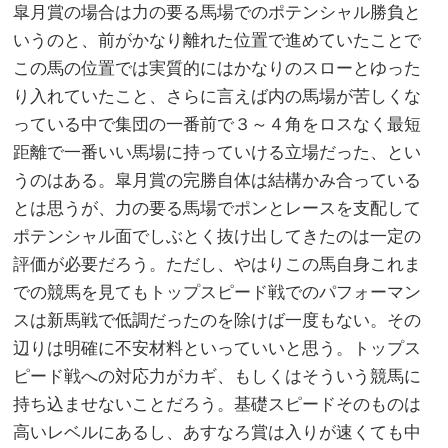
皐月賞の場合は力の要る馬場でのポテンシャル勝負と
いうのと、前がかなり離れた位置で進めていたことで
この馬の位置では実質的にはかなりのスローとゆった
り入れていたこと、さらに言えば内の馬場が苦しくな
っている中で集団の一番前で３～４角をロスなく最短
距離で一番いい馬場に持っていける立場だった、とい
うのはある。皐月賞の完勝自体は結構かみ合っている
とは思うが、力の要る馬場でポンとレースを支配して
ポテンシャル面でしぶとく抜け出してきたのは一定の
評価が必要だろう。ただし、やはりこの馬自身これま
での競馬を見てもトップスピード戦でのパフォーマン
スは新馬戦で低調だったのを除けば一度もない。その
辺りは明確に不安材料といっていいと思う。トップス
ピード戦への対応力がカギ、もしくはそういう競馬に
持ち込ませないことだろう。基礎スピードそのものは
高いレベルにあるし、あすなろ賞は入りが速くても中