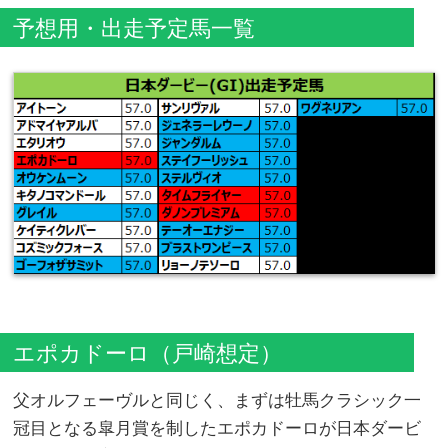
予想用・出走予定馬一覧
エポカドーロ（戸崎想定）
父オルフェーヴルと同じく、まずは牡馬クラシック一
冠目となる皐月賞を制したエポカドーロが日本ダービ