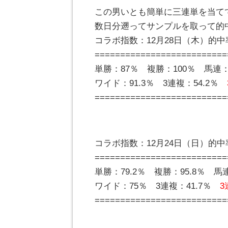
この男いとも簡単に三連単を当て
数日分遡ってサンプルを取って的
コラボ指数：12月28日（木）的中
==========================
単勝：87％ 複勝：100％ 馬連：6
ワイド：91.3％ 3連複：54.2％
==========================
コラボ指数：12月24日（日）的中
==========================
単勝：79.2％ 複勝：95.8％ 馬連
ワイド：75％ 3連複：41.7％
3
==========================