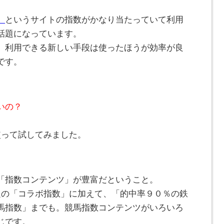
」
というサイトの指数がかなり当たっていて利用
話題になっています。
、利用できる新しい手段は使ったほうが効率が良
です。
いの？
使って試してみました。
「指数コンテンツ」が豊富だということ。
題の「コラボ指数」に加えて、「的中率９０％の鉄
馬指数」までも。競馬指数コンテンツがいろいろ
じです。