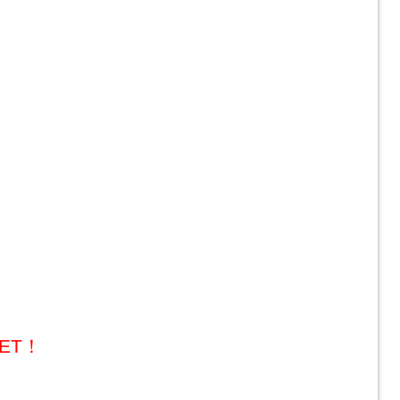
、
GET！