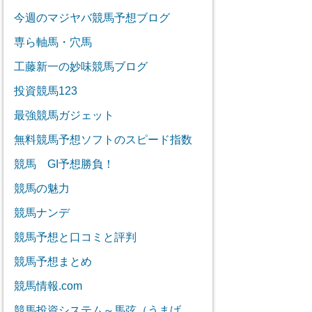
今週のマジヤバ競馬予想ブログ
専ら軸馬・穴馬
工藤新一の妙味競馬ブログ
投資競馬123
最強競馬ガジェット
無料競馬予想ソフトのスピード指数
競馬 GI予想勝負！
競馬の魅力
競馬ナンデ
競馬予想と口コミと評判
競馬予想まとめ
競馬情報.com
競馬投資システム～馬弦（うまげ