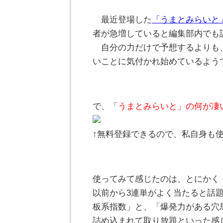
最近登場した
「うまとみらいと
者が急増していると編集部内でも
自分の力だけで予想するよりも
いことに気付かれ始めているよう
で、「
うまとみらいと」の何が凄
↑無料登録できるので、私自身も
使ってみて感じたのは、とにかく
以前から3連単がよく当たると話
板系指数」と、「爆発力がある穴
詰め込まれて取り放題といった感