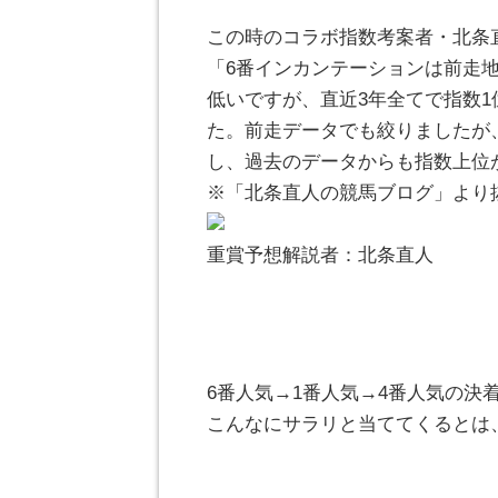
この時のコラボ指数考案者・北条
「6番インカンテーションは前走
低いですが、直近3年全てで指数
た。前走データでも絞りましたが
し、過去のデータからも指数上位
※「北条直人の競馬ブログ」より
重賞予想解説者：北条直人
6番人気→1番人気→4番人気の決
こんなにサラリと当ててくるとは