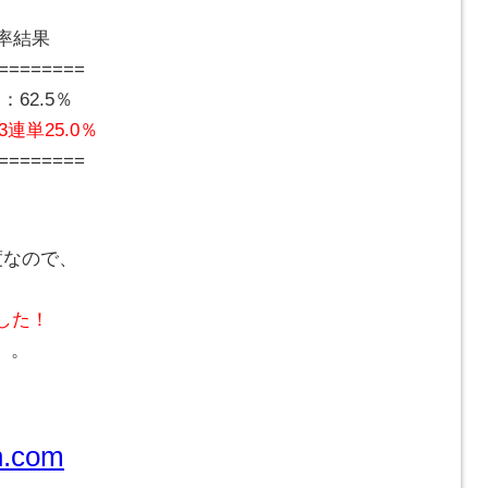
率結果
========
：62.5％
3連単25.0％
========
度なので、
した！
、。
-n.com