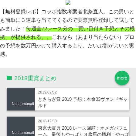
【無料登録レポ】コラボ指数考案者北条直人。この男いと
も簡単に３連単を当ててくるので実際無料登録して試して
みました！
毎週全72レース分の「買い目付き予想とその根
拠」が提供される、、
これなら（あまり当たらない）プロ
の予想を数万円かけて購入するより、だいぶ割がよいと実
感。
2018重賞まとめ
more
2019/02/02
きさらぎ賞 2019 予想：本命03ヴァンドギャ
No thumbnail
ルド
2018/12/30
東京大賞典 2018 レース回顧：オメガパフュ
No thumbnail
ーム、最後もやっぱり３歳馬の勝利！やっぱ