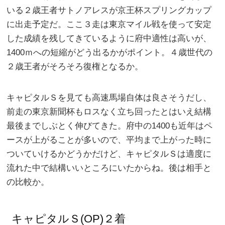
いる２歳王者サトノアレスが京王杯スプリングカップ
に出走予定だ。ここ３走は東京マイル戦を使って安定
した成績を残してきているように府中適性は高いが、
1400ｍへの短縮がどう出るかがポイント。４歳世代の
２歳王者がそろそろ復権となるか。
キャピタルＳを見ても高速馬場自体は良さそうだし、
前走の東京新聞杯もロスなく立ち回ったとはいえ結構
最後までしぶとく伸びてきた。府中の1400も近年はペ
ースが上がることが多いので、平均まで上がった時に
ついていけるかどうかだけど、キャピタルＳは適度に
流れた中で結構いいところにいたからね。後は相手と
の比較か。
キャピタルＳ(OP)２着