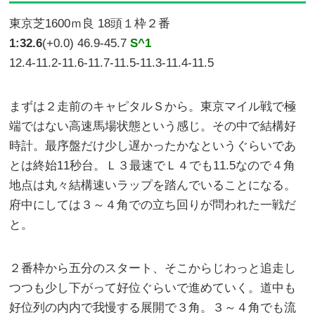
東京芝1600ｍ良 18頭１枠２番
1:32.6
(+0.0) 46.9-45.7
S^1
12.4-11.2-11.6-11.7-11.5-11.3-11.4-11.5
まずは２走前のキャピタルＳから。東京マイル戦で極
端ではない高速馬場状態という感じ。その中で結構好
時計。最序盤だけ少し遅かったかなというぐらいであ
とは終始11秒台。Ｌ３最速でＬ４でも11.5なので４角
地点は丸々結構速いラップを踏んでいることになる。
府中にしては３～４角での立ち回りが問われた一戦だ
と。
２番枠から五分のスタート、そこからじわっと追走し
つつも少し下がって好位ぐらいで進めていく。道中も
好位列の内内で我慢する展開で３角。３～４角でも流