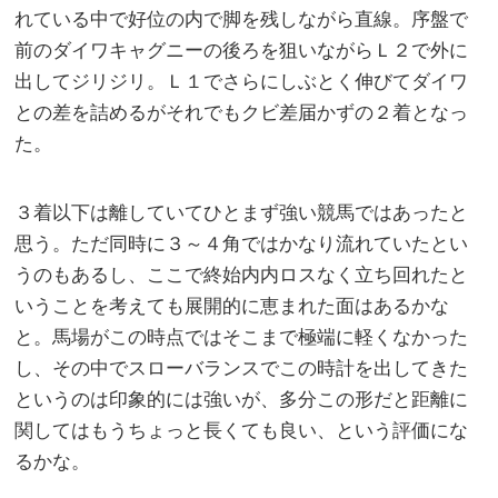
れている中で好位の内で脚を残しながら直線。序盤で
前のダイワキャグニーの後ろを狙いながらＬ２で外に
出してジリジリ。Ｌ１でさらにしぶとく伸びてダイワ
との差を詰めるがそれでもクビ差届かずの２着となっ
た。
３着以下は離していてひとまず強い競馬ではあったと
思う。ただ同時に３～４角ではかなり流れていたとい
うのもあるし、ここで終始内内ロスなく立ち回れたと
いうことを考えても展開的に恵まれた面はあるかな
と。馬場がこの時点ではそこまで極端に軽くなかった
し、その中でスローバランスでこの時計を出してきた
というのは印象的には強いが、多分この形だと距離に
関してはもうちょっと長くても良い、という評価にな
るかな。