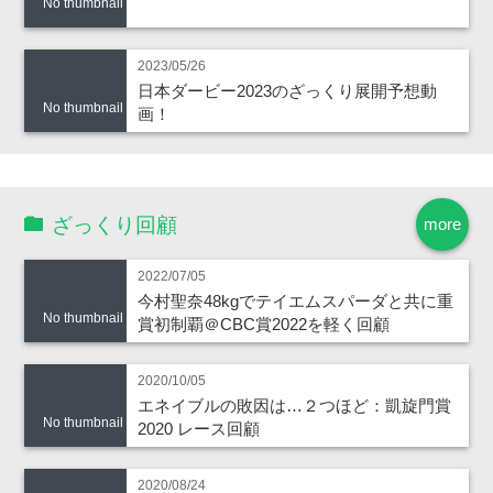
No thumbnail
2023/05/26
日本ダービー2023のざっくり展開予想動
No thumbnail
画！
ざっくり回顧
more
2022/07/05
今村聖奈48kgでテイエムスパーダと共に重
No thumbnail
賞初制覇＠CBC賞2022を軽く回顧
2020/10/05
エネイブルの敗因は…２つほど：凱旋門賞
No thumbnail
2020 レース回顧
2020/08/24