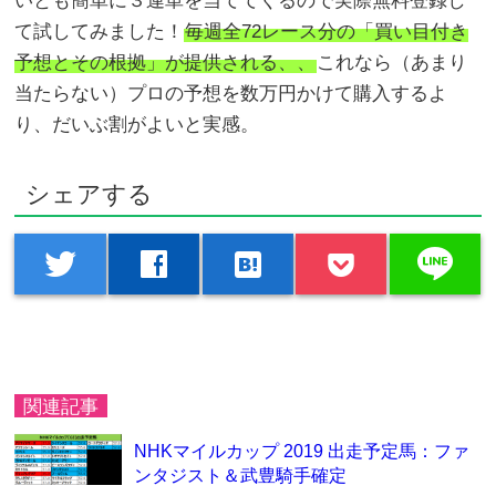
いとも簡単に３連単を当ててくるので実際無料登録し
て試してみました！
毎週全72レース分の「買い目付き
予想とその根拠」が提供される、、
これなら（あまり
当たらない）プロの予想を数万円かけて購入するよ
り、だいぶ割がよいと実感。
シェアする
line
twitter
facebook
hatenabookmark
関連記事
NHKマイルカップ 2019 出走予定馬：ファ
ンタジスト＆武豊騎手確定