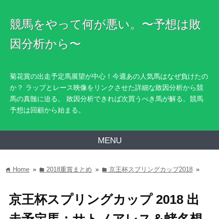
競馬をやって何が悪い。〜予想は敗
因分析から〜
菊花賞の出走予定馬展望が中心！今週あの人気馬はなぜ負けたの
か？ ラップとレース映像をリンクさせた詳細な敗因分析から競
馬の真髄に迫る。 敗因分析できれば次買うべき馬が解る。競馬
予想は回顧から始まる。
MENU
Home
»
2018重賞まとめ
»
京王杯スプリングカップ2018
»
home
folder
folder
京王杯スプリングカップ 2018 出