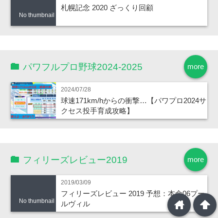
札幌記念 2020 ざっくり回顧
No thumbnail
パワフルプロ野球2024-2025
more
2024/07/28
球速171km/hからの衝撃…【パワプロ2024サ
クセス投手育成攻略】
フィリーズレビュー2019
more
2019/03/09
フィリーズレビュー 2019 予想：本命06プー
No thumbnail
home
arrowup
ルヴィル