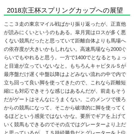
2018京王杯スプリングカップへの展望
ここ３走の東京マイル戦ばかり振り返ったが、正直他
が読みにくいというのもある。皐月賞はロスが多く悪
くない競馬だったと思っていて距離自体よりも馬場へ
の依存度が大きいかもしれない。高速馬場なら2000ぐ
らいでもやれると思う。一方で1400でとなるとちょっ
と目途が立っていないなと。もちろんキャピタルＳが
最序盤だけ遅く中盤以降はよどみない流れの中で内で
立ち回って良い脚を使ってきたので、これなら距離短
縮にも対応できそうな感じはあるんだが、前走もそう
だがゲートはそんなにうまくない。このメンツで後ろ
からの競馬になって、そこから破壊的に脚を使ってく
るほどという感覚ではないかな。要所でギアを上げて
いく競馬もできるのでその点ではグレーターより上だ
と思っているが、ＴＳ持続勝負だとグレーターを上位