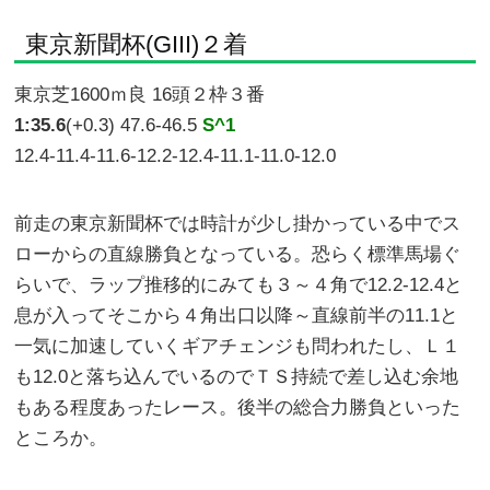
東京新聞杯(GIII)２着
東京芝1600ｍ良 16頭２枠３番
1:35.6
(+0.3) 47.6-46.5
S^1
12.4-11.4-11.6-12.2-12.4-11.1-11.0-12.0
前走の東京新聞杯では時計が少し掛かっている中でス
ローからの直線勝負となっている。恐らく標準馬場ぐ
らいで、ラップ推移的にみても３～４角で12.2-12.4と
息が入ってそこから４角出口以降～直線前半の11.1と
一気に加速していくギアチェンジも問われたし、Ｌ１
も12.0と落ち込んでいるのでＴＳ持続で差し込む余地
もある程度あったレース。後半の総合力勝負といった
ところか。