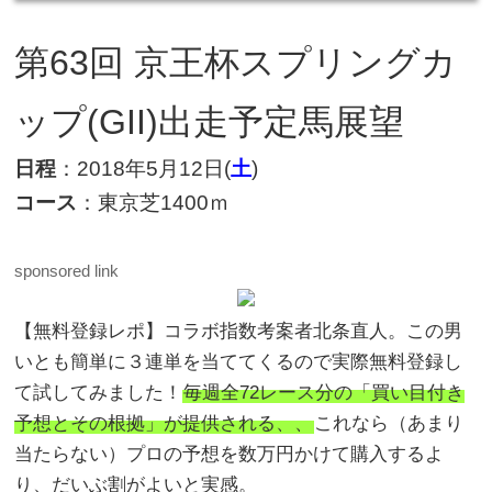
第63回 京王杯スプリングカ
ップ(GII)出走予定馬展望
日程
：2018年5月12日(
土
)
コース
：東京芝1400ｍ
sponsored link
【無料登録レポ】コラボ指数考案者北条直人。この男
いとも簡単に３連単を当ててくるので実際無料登録し
て試してみました！
毎週全72レース分の「買い目付き
予想とその根拠」が提供される、、
これなら（あまり
当たらない）プロの予想を数万円かけて購入するよ
り、だいぶ割がよいと実感。