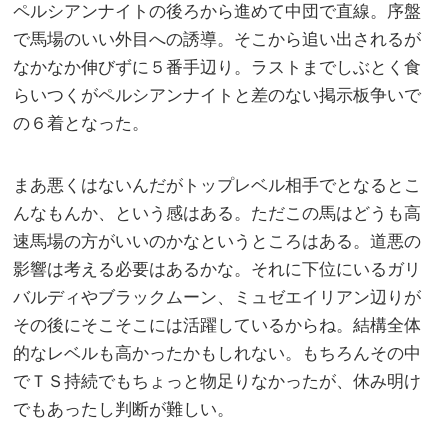
ペルシアンナイトの後ろから進めて中団で直線。序盤
で馬場のいい外目への誘導。そこから追い出されるが
なかなか伸びずに５番手辺り。ラストまでしぶとく食
らいつくがペルシアンナイトと差のない掲示板争いで
の６着となった。
まあ悪くはないんだがトップレベル相手でとなるとこ
んなもんか、という感はある。ただこの馬はどうも高
速馬場の方がいいのかなというところはある。道悪の
影響は考える必要はあるかな。それに下位にいるガリ
バルディやブラックムーン、ミュゼエイリアン辺りが
その後にそこそこには活躍しているからね。結構全体
的なレベルも高かったかもしれない。もちろんその中
でＴＳ持続でもちょっと物足りなかったが、休み明け
でもあったし判断が難しい。