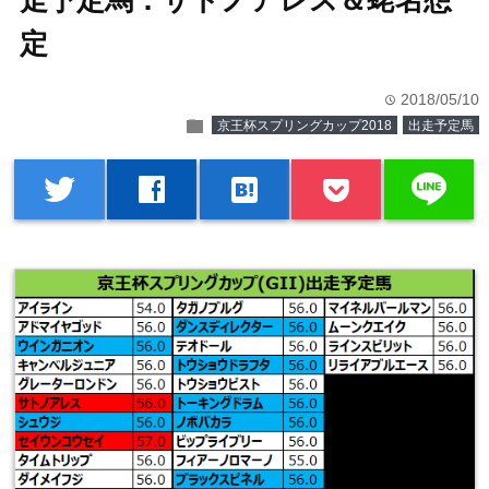
走予定馬：サトノアレス＆蛯名想
定
2018/05/10
time
folder
京王杯スプリングカップ2018
出走予定馬
line
twitter
facebook
hatenabookmark