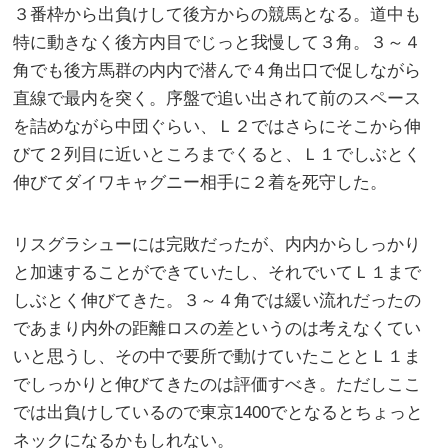
３番枠から出負けして後方からの競馬となる。道中も
特に動きなく後方内目でじっと我慢して３角。３～４
角でも後方馬群の内内で潜んで４角出口で促しながら
直線で最内を突く。序盤で追い出されて前のスペース
を詰めながら中団ぐらい、Ｌ２ではさらにそこから伸
びて２列目に近いところまでくると、Ｌ１でしぶとく
伸びてダイワキャグニー相手に２着を死守した。
リスグラシューには完敗だったが、内内からしっかり
と加速することができていたし、それでいてＬ１まで
しぶとく伸びてきた。３～４角では緩い流れだったの
であまり内外の距離ロスの差というのは考えなくてい
いと思うし、その中で要所で動けていたこととＬ１ま
でしっかりと伸びてきたのは評価すべき。ただしここ
では出負けしているので東京1400でとなるとちょっと
ネックになるかもしれない。