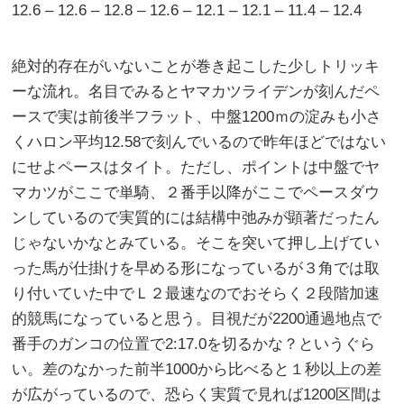
12.6 – 12.6 – 12.8 – 12.6 – 12.1 – 12.1 – 11.4 – 12.4
絶対的存在がいないことが巻き起こした少しトリッキ
ーな流れ。名目でみるとヤマカツライデンが刻んだペ
ースで実は前後半フラット、中盤1200ｍの淀みも小さ
くハロン平均12.58で刻んでいるので昨年ほどではない
にせよペースはタイト。ただし、ポイントは中盤でヤ
マカツがここで単騎、２番手以降がここでペースダウ
ンしているので実質的には結構中弛みが顕著だったん
じゃないかなとみている。そこを突いて押し上げてい
った馬が仕掛けを早める形になっているが３角では取
り付いていた中でＬ２最速なのでおそらく２段階加速
的競馬になっていると思う。目視だが2200通過地点で
番手のガンコの位置で2:17.0を切るかな？というぐら
い。差のなかった前半1000から比べると１秒以上の差
が広がっているので、恐らく実質で見れば1200区間は