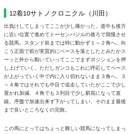
12着10サトノクロニクル（川田）
出負けしてしまってここが少し痛かった。道中も後方
に近い位置で進めてトーセンバジルの後ろで我慢させ
る競馬。スタンド前までは特に動かず１～２角へ。向
こう正面で前が実質的にペースを落としたとみたかス
ーッと外から動いていってここでまずポジションを押
し上げていく。ただしガンコもこれに呼応してペース
が上がっていく中で内に入り切れないまま３角へ。３
～４角ではそれでも中目で追走していたがここで少し
置かれ加減、４角でも３列目で少し窮屈になって直
線。序盤で加速出来ず下がってしまい、そのまま最後
まで良いところなくの完敗。
この馬にとってはちょっと難しい競馬になってしまっ