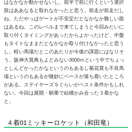
はなかなか動かせないし、前半で前に行くという選択
肢はああなると取れなかったと思う。前走が前走だし
ね。ただやっぱゲートが不安定だとなかなか難しい面
はあるね。このレベルまで来てしまうと今回みたいに
取り付くタイミングがあったからよかったけど、中盤
もタイトなままだとなかなか取り付けなかったと思う
し。軽い馬場だとこのあたりが今後の課題にはなりそ
う。阪神大賞典もよどみない3000ｍという中でちょっ
としんどかったかなというのもあるし菊花賞も不良馬
場というのもあるが微妙にペースが落ち着いたところ
がある。ステイヤーズＳぐらいがベスト条件かもしれ
ない。今回は展開・騎乗で結構かみ合った３着かな
と。
４着01ミッキーロケット（和田竜）