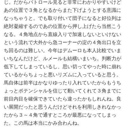
じ。だからパトロール見ると非常にわかりやすいけど
あの位置で３角となるからまた下げようとする意識に
なっちゃうと。でも取り付いて団子になると好位列は
絶対凝縮するのであの位置から押し上げたら当然こう
なる。４角地点から直線入りで加速しないといけない
という流れで大外から急コーナーの淀の４角出口を立
ち回るのは難しい。今年はデムーロも本人比較でいま
いちなんだけど、ルメールも結構いまいち。判断力が
低下してしまっているし、思い切ってやった時に崩れ
ているからちょっと悪いリズムに入っていると思う。
馬自体は前半はかなりゆったり入れていたからもうち
ょっとポテンシャルを信じて動いてくれて３角までに
前目内目を確保できていたら違ったかもしれんね。良
い展開だったと思うんだけどそれを利用しきれなかっ
たから３～４角で通すところが最悪になってしまっ
た。この馬は本当にかみ合わんね。