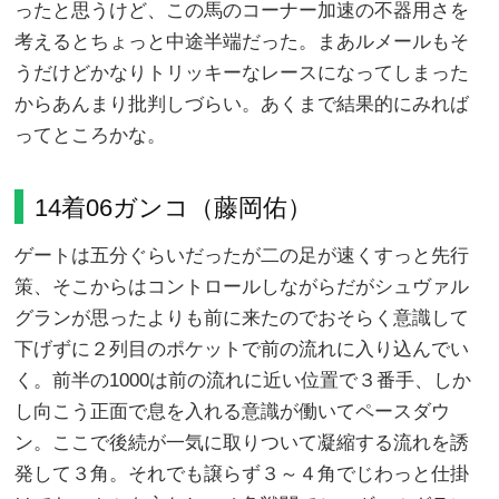
ったと思うけど、この馬のコーナー加速の不器用さを
考えるとちょっと中途半端だった。まあルメールもそ
うだけどかなりトリッキーなレースになってしまった
からあんまり批判しづらい。あくまで結果的にみれば
ってところかな。
14着06ガンコ（藤岡佑）
ゲートは五分ぐらいだったが二の足が速くすっと先行
策、そこからはコントロールしながらだがシュヴァル
グランが思ったよりも前に来たのでおそらく意識して
下げずに２列目のポケットで前の流れに入り込んでい
く。前半の1000は前の流れに近い位置で３番手、しか
し向こう正面で息を入れる意識が働いてペースダウ
ン。ここで後続が一気に取りついて凝縮する流れを誘
発して３角。それでも譲らず３～４角でじわっと仕掛