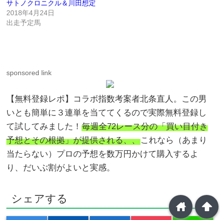
サトノクロニクル＆川田想定
2018年4月24日
出走予定馬
sponsored link
【無料登録レポ】コラボ指数考案者北条直人。この男
いとも簡単に３連単を当ててくるので実際無料登録し
て試してみました！
毎週全72レース分の「買い目付き
予想とその根拠」が提供される、、
これなら（あまり
当たらない）プロの予想を数万円かけて購入するよ
り、だいぶ割がよいと実感。
シェアする
home
arrowup