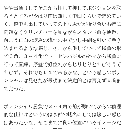
やや出負けしてそこから押して押してポジションを取
ろうとするがやはり前は難しく中団ぐらいで進めてい
く。道中も出していっての下り坂だが折り合いも特に
問題なくクリンチャーを見ながらスタンド前を通過。
向こう正面の淀みの流れの中で少し手綱を引いて巻き
込まれるような感じ、そこから促していって勝負の形
で３角。３～４角でトーセンバジルの外々から勝負に
行って直線。序盤で好位列からじりじりと伸びそうで
伸びず。それでもＬ１で来るかな、という感じのポテ
ンシャルは見せたが最後まで決定的とは言えず５着ま
でだった。
ポテンシャル勝負で３～４角で前が動いてからの積極
的な仕掛けというのは京都の蛯名にしては珍しい感じ
はあったかな。そこまでに良い位置にいるイメージだ