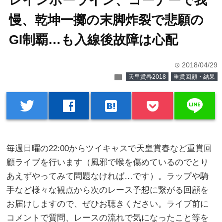
レインボーライン、コーナーで我
慢、乾坤一擲の末脚炸裂で悲願の
GI制覇…も入線後故障は心配
2018/04/29
time
folder
天皇賞春2018
重賞回顧・結果
line
twitter
facebook
hatenabookmark
毎週日曜の22:00からツイキャスで天皇賞春など重賞回
顧ライブを行います（風邪で喉を傷めているのでとり
あえずやってみて問題なければ…です）。ラップや騎
手など様々な観点から次のレース予想に繋がる回顧を
お届けしますので、ぜひお聴きください。ライブ前に
コメントで質問、レースの流れで気になったこと等を