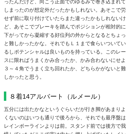
ったんだけど、向こう正面でのゆるみで巻き込まれて
しまったのが想定外だったかもしれない。あそこで労
せず前に取り付けていたらまた違ったかもしれないけ
ど、あそこでブレーキを踏んでポジションが相対的に
下がってから凝縮する好位列の外からとなるとちょっ
と難しかったかな。それでもＬ１まで食らいついてい
るしポテンシャルは良いものを持っている。このレー
スに限ればうまくかみ合ったか、かみ合わないにせよ
３～４角でうまく立ち回れたか、どちらかがないと難
しかったと思う。
８着14アルバート（ルメール）
五分には出たかなというぐらいだが行き脚があまりよ
くないのはいつも通りで後ろから、それでも最序盤は
レインボーラインよりは前。スタンド前では後方で我