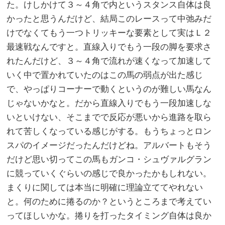
た。けしかけて３～４角で内というスタンス自体は良
かったと思うんだけど、結局このレースって中弛みだ
けでなくてもう一つトリッキーな要素として実はＬ２
最速戦なんですと。直線入りでもう一段の脚を要求さ
れたんだけど、３～４角で流れが速くなって加速して
いく中で置かれていたのはこの馬の弱点が出た感じ
で、やっぱりコーナーで動くというのが難しい馬なん
じゃないかなと。だから直線入りでもう一段加速しな
いといけない、そこまでで反応が悪いから進路を取ら
れて苦しくなっている感じがする。もうちょっとロン
スパのイメージだったんだけどね。アルバートもそう
だけど思い切ってこの馬もガンコ・シュヴァルグラン
に競っていくぐらいの感じで良かったかもしれない。
まくりに関しては本当に明確に理論立ててやれない
と。何のために捲るのか？というところまで考えてい
ってほしいかな。捲りを打ったタイミング自体は良か