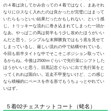
の４着は決してかみ合っての４着ではなく、まあそれ
なりにロスなく入れたのは良かったが完璧にはまって
いたらもっといい結果だったかもしれない、という感
じ。トリッキーな流れに巻き込まれてしまった一頭か
なあ。やっぱこの馬は前半もう少し攻めたほうがいい
んだと思う。シンプルな末脚勝負ではもう底を見せて
しまっているし、厳しい流れの中で結構やれている、
今回も前半タイトな中でそこそこポジション取ってい
るからね。今後は2500ｍぐらいで先行策にシフトした
ほうがいいと思う。目黒記念ぐらいに出て先行策をと
ってくれれば面白い。近走不甲斐ないけど、この感じ
なら積極的にペースを作る形でもうちょっとやれてい
いはず。
５着02チェスナットコート（蛯名）