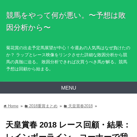
競馬をやって何が悪い。〜予想は敗
因分析から〜
菊花賞の出走予定馬展望が中心！今週あの人気馬はなぜ負けたの
か？ ラップとレース映像をリンクさせた詳細な敗因分析から競
馬の真髄に迫る。 敗因分析できれば次買うべき馬が解る。競馬
予想は回顧から始まる。
MENU
Home
»
2018重賞まとめ
»
天皇賞春2018
»
home
folder
folder
天皇賞春 2018 レース回顧・結果：