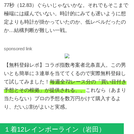
77秒（12.83）ぐらいじゃないかな。それでもそこまで
極端には緩んでいない。時計的にみても遅いように想
定よりも時計が掛かっていたのか、低レベルだったの
か…結構判断が難しい一戦。
sponsored link
【無料登録レポ】コラボ指数考案者北条直人。この男
いとも簡単に３連単を当ててくるので実際無料登録し
て試してみました！
毎週全72レース分の「買い目付き
予想とその根拠」が提供される、、
これなら（あまり
当たらない）プロの予想を数万円かけて購入するよ
り、だいぶ割がよいと実感。
１着12レインボーライン（岩田）