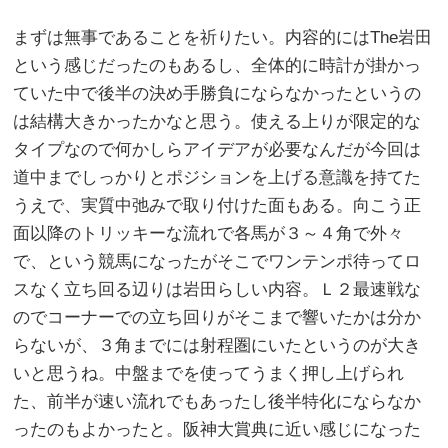
まずは無事であることを祈りたい。内容的にはThe岩田
という感じだったのもあるし、全体的に時計が掛かっ
ていた中で後半の決め手勝負にならなかったというの
は結構大きかったかなと思う。使える上りが限定的な
タイプなので何かしらアイデアが必要なんだが今回は
道中までしっかりとポジションを上げる意識を持てた
うえで、実質中弛みで取り付けた面もある。向こう正
面以降のトリッキーな流れで各馬が３～４角で外々
で、という競馬になったがそこでワンテンポ待ってロ
スなく立ち回る辺りは岩田らしい内容。Ｌ２最速戦な
のでコーナーでの立ち回りがそこまで響いたかは分か
らないが、３角までには射程圏にいたというのが大き
いと思うね。中盤までを使ってうまく押し上げられ
た、前半が速い流れでもあったし後半特化にならなか
ったのもよかったと。阪神大賞典に近い感じになった