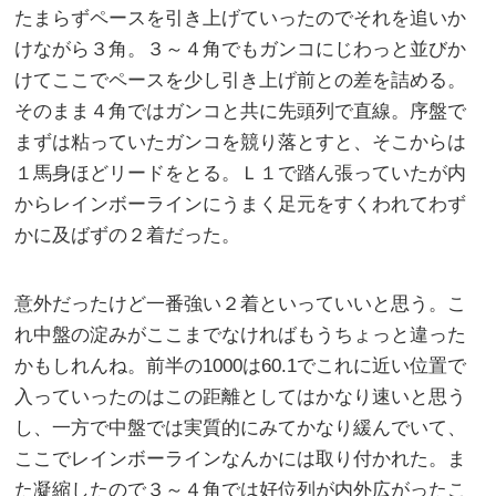
たまらずペースを引き上げていったのでそれを追いか
けながら３角。３～４角でもガンコにじわっと並びか
けてここでペースを少し引き上げ前との差を詰める。
そのまま４角ではガンコと共に先頭列で直線。序盤で
まずは粘っていたガンコを競り落とすと、そこからは
１馬身ほどリードをとる。Ｌ１で踏ん張っていたが内
からレインボーラインにうまく足元をすくわれてわず
かに及ばずの２着だった。
意外だったけど一番強い２着といっていいと思う。こ
れ中盤の淀みがここまでなければもうちょっと違った
かもしれんね。前半の1000は60.1でこれに近い位置で
入っていったのはこの距離としてはかなり速いと思う
し、一方で中盤では実質的にみてかなり緩んでいて、
ここでレインボーラインなんかには取り付かれた。ま
た凝縮したので３～４角では好位列が内外広がったこ