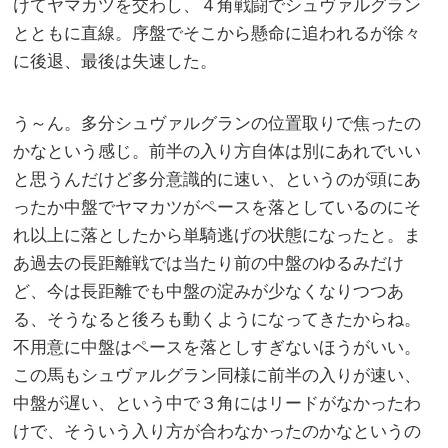
けてヤマカツを交わし、４角戦闘でシュヴァルグラン
とともに直線。序盤でそこから懸命に追われるが徐々
に後退、最後は失速した。
う～ん。多分シュヴァルグランの位置取りで焦ったの
かなという感じ。前半の入り方自体は別にあれでいい
と思うんだけど多分意識的に速い、というのが頭にあ
ったか中盤でヤマカツがペースを落としているのにそ
れ以上に落としたから単騎逃げの状態になったと。ま
あ過去の長距離戦では当たり前の中盤のゆるみだけ
ど、今は長距離でも中盤の淀みが少なくなりつつあ
る、そうなると後ろも動くようになってきたからね。
不用意に中盤はペースを落としすぎないほうがいい。
この馬もシュヴァルグラン同様に前半の入りが速い、
中盤が遅い、という中で３角にはリードがなかったわ
けで、そういう入り方が合わなかったのかなというの