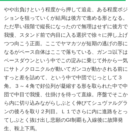
やや出負けという程度から押して追走、ある程度ポジ
ションを狙っていくが結局は後方で進める形となる。
ただ早い段階で縦長になったので無理はせずに後方で
我慢、スタンド前で内目に入る選択で徐々に押し上げ
つつ向こう正面。ここでヤマカツが短期の逃げの形に
なるがペース自体はここで落ちている、ガンコ以下は
ペースダウンという中でこの淀みに乗じて外から一気
にサトノクロニクルが動いてガンコが動かされる前に
すっと差を詰めて、という中で中団でじっとして３
角。３～４角で好位列が凝縮する形を取られた中で中
団で中目で我慢、仕掛けを待って直線。序盤でそこか
ら内に切り込みながらしぶとく伸びてシュヴァルグラ
ンの後ろを取り２列目。Ｌ１でさらに内に進路をとっ
てしぶとく抜け出し悲願のGI制覇も入線後に故障発
生、鞍上下馬。