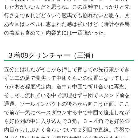
した方がいいんだと思うね。この距離でしっかりと先
行さえできればどういう競馬でも崩れないと思う。ま
あ今回はレベルに恵まれた感は強いけど（時計や各馬
の着差も含めて）内容的には一番強かった。
３着08クリンチャー（三浦）
五分には出たがそこから押して押しての先行策ができ
ずに二の足で見劣って中団ぐらいの位置になってしま
うがある程度想定内。道中も中団で折り合いに専念、
そこそこ流れている中で無理せず中団でスタンド前を
通過、ソールインパクトの後ろから向こう正面。ここ
で前が一気にペースダウンする中で中団で追走しなが
ら好位列の中に入り込んで３角。３～４角でも好位の
内目からしぶとく食らいついて２列目で直線。序盤で