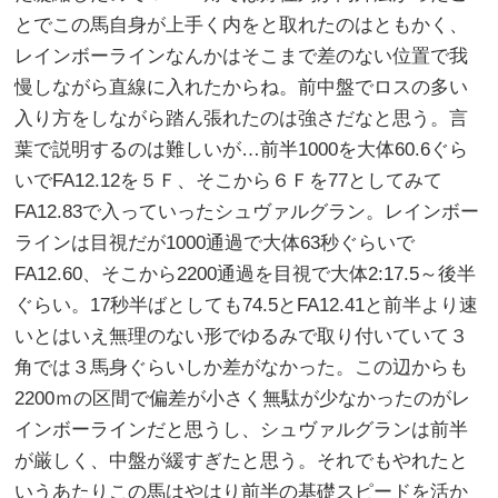
とでこの馬自身が上手く内をと取れたのはともかく、
レインボーラインなんかはそこまで差のない位置で我
慢しながら直線に入れたからね。前中盤でロスの多い
入り方をしながら踏ん張れたのは強さだなと思う。言
葉で説明するのは難しいが…前半1000を大体60.6ぐら
いでFA12.12を５Ｆ、そこから６Ｆを77としてみて
FA12.83で入っていったシュヴァルグラン。レインボー
ラインは目視だが1000通過で大体63秒ぐらいで
FA12.60、そこから2200通過を目視で大体2:17.5～後半
ぐらい。17秒半ばとしても74.5とFA12.41と前半より速
いとはいえ無理のない形でゆるみで取り付いていて３
角では３馬身ぐらいしか差がなかった。この辺からも
2200ｍの区間で偏差が小さく無駄が少なかったのがレ
インボーラインだと思うし、シュヴァルグランは前半
が厳しく、中盤が緩すぎたと思う。それでもやれたと
いうあたりこの馬はやはり前半の基礎スピードを活か