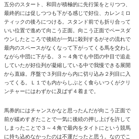
五分のスタート、和田が積極的に先行策をとりつつ、
最終的には促しつつも下がる感じで好位、カレンミロ
ティックの後ろにつける。スタンド前でも折り合って
いい位置で進めて向こう正面。向こう正面でペースダ
ウンしたところで後続が一気に殺到するがその流れで
最内のスペースがなくなって下がってくる馬を交わし
ながら中団に下がる。３～４角でも中団の中目で追走
していたが好位列が凝縮している中で我慢できる展開
から直線。序盤で３列目から内に切り込み２列目に入
ってくる。Ｌ１でも内からしぶとく食らいつくがクリ
ンチャーにはわずかに及ばず４着まで。
馬券的にはチャンスかなと思ったんだが向こう正面で
前が緩めすぎたことで一気に後続の押し上げを許して
しまったことで３～４角で最内をタイトにという競馬
に持ち込めなかったのは不運だったと思う。なのでこ