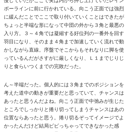
慢していたがここで実は内から押し上げていたレイン
ボーラインに前に行かれている。向こう正面では強烈
に緩んだことでここで取り付いていくことはできたが
ちょっと半端な形になって中団の外から３角と最悪の
入り方。３～４角では凝縮する好位列の一番外を回す
羽目になり、そのまま４角まで加速していく流れで動
かしながら直線。序盤でそこからもそれなりに脚を使
っているんだがさすがに厳しくなり、Ｌ１までじりじ
りと食らいつくまでの完敗だった。
ん～半端だった。個人的には３角までのポジションを
考えた道中の動きが重要だと思っていて、チャンスは
あったと思うんだよね。向こう正面で中弛みが生じた
ところでしっかりと捲り切ってしまうチャンスはあの
位置ならあったと思う。捲り切るぞってイメージでよ
かったんだけど結局ビビっちゃってできなかった感