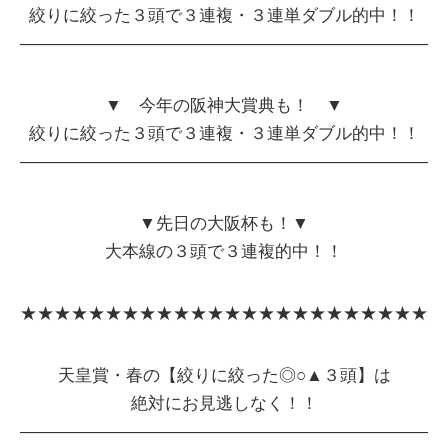
絞りに絞った３頭で３連複・３連単ダブル的中！！
――――――――――――――――――――――――
▼ 今年の阪神大賞典も！ ▼
絞りに絞った３頭で３連複・３連単ダブル的中！！
――――――――――――――――――――――――
▼先日の大阪杯も！▼
大本線の３頭で３連複的中！！
★★★★★★★★★★★★★★★★★★★★★★★★
天皇賞・春の【絞りに絞った◎○▲３頭】は
絶対にお見逃しなく！！
――――――――――――――――――――――――