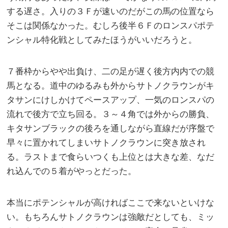
する遅さ。入りの３Ｆが速いのだがこの馬の位置なら
そこは関係なかった。むしろ後半６Ｆのロンスパポテ
ンシャル特化戦としてみたほうがいいだろうと。
７番枠からやや出負け、二の足が遅く後方内内での競
馬となる。道中のゆるみも外からサトノクラウンがキ
タサンにけしかけてペースアップ、一気のロンスパの
流れで後方で立ち回る。３～４角では外からの勝負、
キタサンブラックの後ろを通しながら直線だが序盤で
早々に置かれてしまいサトノクラウンに突き放され
る。ラストまで食らいつくも上位とは大きな差、なだ
れ込んでの５着がやっとだった。
本当にポテンシャルが高ければここで来ないといけな
い。もちろんサトノクラウンは強敵だとしても、ミッ