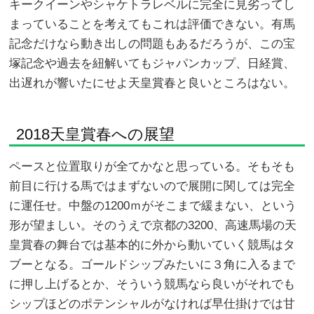
キークイーンやシャケトラレベルに完全に見劣ってし
まっていることを考えてもこれは評価できない。有馬
記念だけなら動き出しの問題もあるだろうが、この宝
塚記念や過去を紐解いてもジャパンカップ、日経賞、
出遅れが響いたにせよ天皇賞春と良いところはない。
2018天皇賞春への展望
ペースと位置取りが全てかなと思っている。そもそも
前目に行ける馬ではまずないので展開に関しては完全
に運任せ。中盤の1200ｍがそこまで緩まない、という
形が望ましい。そのうえで京都の3200、高速馬場の天
皇賞春の舞台では基本的に外から動いていく競馬はタ
ブーとなる。ゴールドシップみたいに３角に入るまで
に押し上げるとか、そういう競馬なら良いがそれでも
シップほどのポテンシャルがなければ早仕掛けでは甘