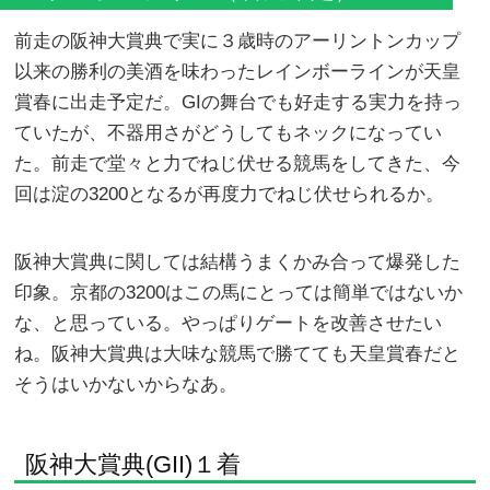
前走の阪神大賞典で実に３歳時のアーリントンカップ
以来の勝利の美酒を味わったレインボーラインが天皇
賞春に出走予定だ。GIの舞台でも好走する実力を持っ
ていたが、不器用さがどうしてもネックになってい
た。前走で堂々と力でねじ伏せる競馬をしてきた、今
回は淀の3200となるが再度力でねじ伏せられるか。
阪神大賞典に関しては結構うまくかみ合って爆発した
印象。京都の3200はこの馬にとっては簡単ではないか
な、と思っている。やっぱりゲートを改善させたい
ね。阪神大賞典は大味な競馬で勝てても天皇賞春だと
そうはいかないからなあ。
阪神大賞典(GII)１着