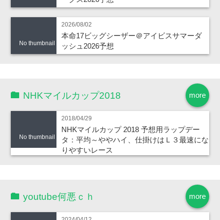
2026/08/02
本命17ビッグシーザー＠アイビスサマーダ
No thumbnail
ッシュ2026予想
NHKマイルカップ2018
more
2018/04/29
NHKマイルカップ 2018 予想用ラップデー
No thumbnail
タ：平均～ややハイ、仕掛けはＬ３最速にな
りやすいレース
youtube何悪ｃｈ
more
2024/04/12