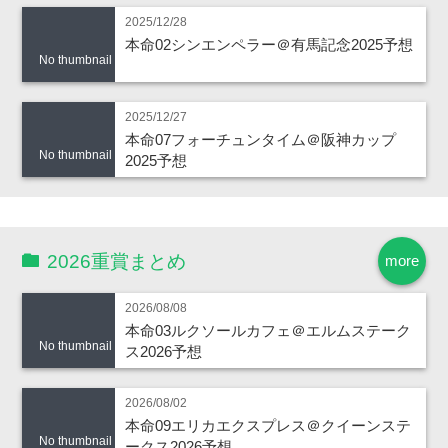
2025/12/28
本命02シンエンペラー＠有馬記念2025予想
No thumbnail
2025/12/27
本命07フォーチュンタイム＠阪神カップ
No thumbnail
2025予想
2026重賞まとめ
more
2026/08/08
本命03ルクソールカフェ＠エルムステーク
No thumbnail
ス2026予想
2026/08/02
本命09エリカエクスプレス＠クイーンステ
No thumbnail
ークス2026予想