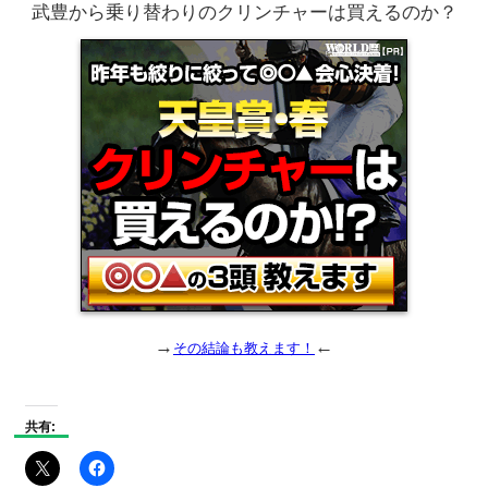
武豊から乗り替わりのクリンチャーは買えるのか？
→
←
その結論も教えます！
共有: