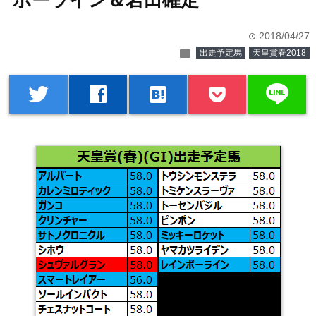
ボーライン＆岩田確定
2018/04/27
time
folder
出走予定馬
天皇賞春2018
line
twitter
facebook
hatenabookmark