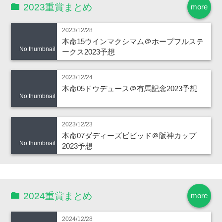
2023重賞まとめ
more
2023/12/28
本命15ウインマクシマム＠ホープフルステ
No thumbnail
ークス2023予想
2023/12/24
本命05ドウデュース＠有馬記念2023予想
No thumbnail
2023/12/23
本命07ダディーズビビッド＠阪神カップ
No thumbnail
2023予想
2024重賞まとめ
more
2024/12/28