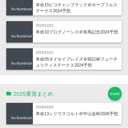
本命15ピコチャンブラック＠ホープフルス
No thumbnail
テークス2024予想
2024/12/22
本命10プログノーシス＠有馬記念2024予想
No thumbnail
2024/12/15
本命05タイセイブレイズ＠朝日杯フューチ
No thumbnail
ュリティステークス2024予想
2025重賞まとめ
more
2026/01/04
本命13シリウスコルト＠中山金杯2026予想
No thumbnail