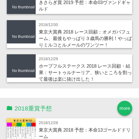
きさらぎ賞 2019 予想：本命03ヴァンドギャ
No thumbnail
ルド
2018/12/30
東京大賞典 2018 レース回顧：オメガパフュ
No thumbnail
ーム、最後もやっぱり３歳馬の勝利！やっぱ
りミルコとルメールのワンツー！
2018/12/29
ホープフルステークス 2018 レース回顧・結
No thumbnail
果：サートゥルナーリア、狭いところを割っ
て最後は楽に抜け出した！
2018重賞予想
more
2018/12/28
東京大賞典 2018 予想：本命13ゴールドドリ
ーム