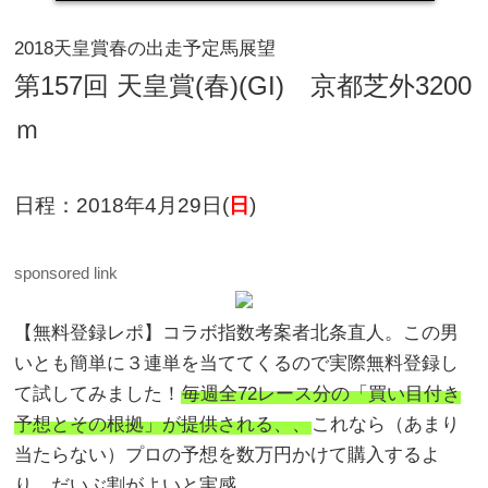
2018天皇賞春の出走予定馬展望
第157回
天皇賞(春)
(GI) 京都芝外3200
ｍ
日程：2018年4月29日(
日
)
sponsored link
【無料登録レポ】コラボ指数考案者北条直人。この男
いとも簡単に３連単を当ててくるので実際無料登録し
て試してみました！
毎週全72レース分の「買い目付き
予想とその根拠」が提供される、、
これなら（あまり
当たらない）プロの予想を数万円かけて購入するよ
り、だいぶ割がよいと実感。