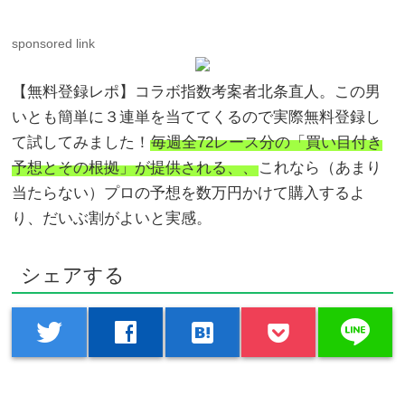
sponsored link
【無料登録レポ】コラボ指数考案者北条直人。この男
いとも簡単に３連単を当ててくるので実際無料登録し
て試してみました！
毎週全72レース分の「買い目付き
予想とその根拠」が提供される、、
これなら（あまり
当たらない）プロの予想を数万円かけて購入するよ
り、だいぶ割がよいと実感。
シェアする
line
twitter
facebook
hatenabookmark