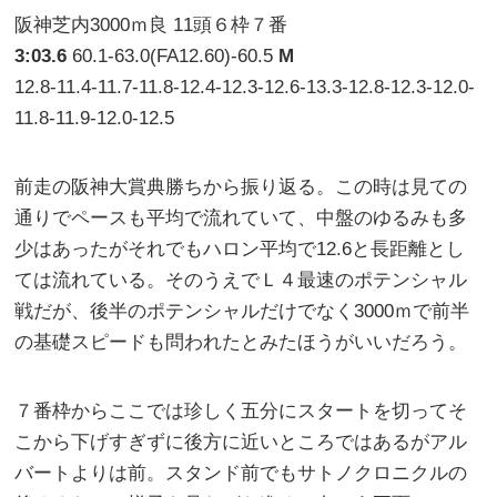
阪神芝内3000ｍ良 11頭６枠７番
3:03.6
60.1-63.0(FA12.60)-60.5
M
12.8-11.4-11.7-11.8-12.4-12.3-12.6-13.3-12.8-12.3-12.0-
11.8-11.9-12.0-12.5
前走の阪神大賞典勝ちから振り返る。この時は見ての
通りでペースも平均で流れていて、中盤のゆるみも多
少はあったがそれでもハロン平均で12.6と長距離とし
ては流れている。そのうえでＬ４最速のポテンシャル
戦だが、後半のポテンシャルだけでなく3000ｍで前半
の基礎スピードも問われたとみたほうがいいだろう。
７番枠からここでは珍しく五分にスタートを切ってそ
こから下げすぎずに後方に近いところではあるがアル
バートよりは前。スタンド前でもサトノクロニクルの