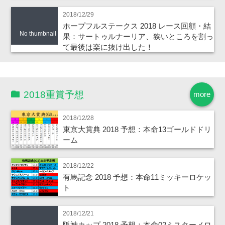
2018/12/29
ホープフルステークス 2018 レース回顧・結
No thumbnail
果：サートゥルナーリア、狭いところを割っ
て最後は楽に抜け出した！
2018重賞予想
more
2018/12/28
東京大賞典 2018 予想：本命13ゴールドドリ
ーム
2018/12/22
有馬記念 2018 予想：本命11ミッキーロケッ
ト
2018/12/21
阪神カップ 2018 予想：本命02ミスターメロ