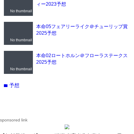
ィー2023予想
No thumbnail
本命05フェアリーライク＠チューリップ賞
2025予想
No thumbnail
本命02ロートホルン＠フローラステークス
2025予想
No thumbnail
予想
folder
sponsored link