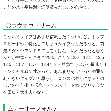
きたし後半のトップスピード勝負があっているのは３
走前の八ヶ岳特別で証明済みだしこの条件で。
〇ホウオウドリーム
こういうタイプはあまり信頼したくないけど、トップ
スピード戦に特化してしまうタイプなんだろうと。前
走のダイヤモンドＳでも悪くはない流れだったと思う
んだが中盤がそこそこ流れたことで12.6 – 13.1 – 12.5 –
12.5 – 11.7 – 11.7 – 12.4と３Ｆ勝負でも11.7が最速とポ
テンシャル戦で甘かった。あんまりそういった融通が
利かないタイプだと思うし、ロンスパ寄りになると難
しいので仕掛けが遅いトップスピード戦になりそうな
今回なら大丈夫かなと。
△テーオーフォルテ