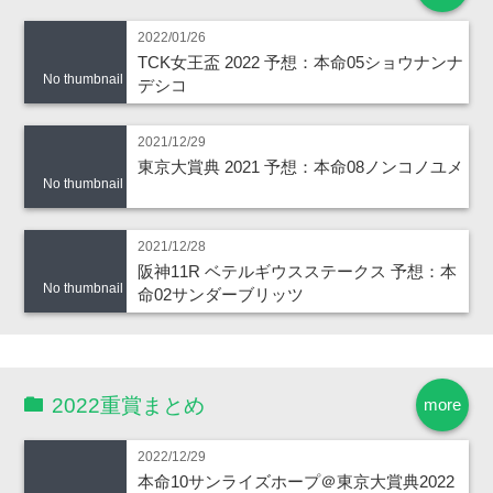
2022/01/26
TCK女王盃 2022 予想：本命05ショウナンナ
No thumbnail
デシコ
2021/12/29
東京大賞典 2021 予想：本命08ノンコノユメ
No thumbnail
2021/12/28
阪神11R ベテルギウスステークス 予想：本
No thumbnail
命02サンダーブリッツ
2022重賞まとめ
more
2022/12/29
本命10サンライズホープ＠東京大賞典2022