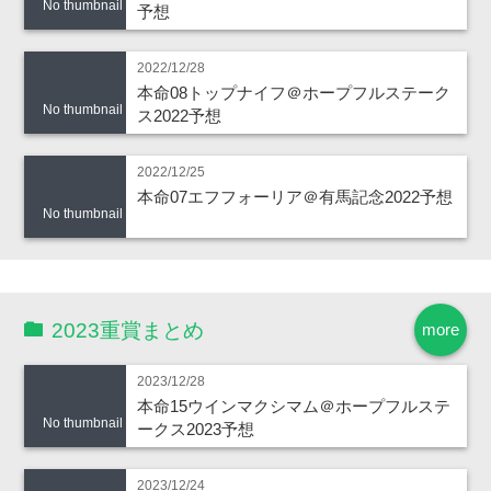
No thumbnail
予想
2022/12/28
本命08トップナイフ＠ホープフルステーク
No thumbnail
ス2022予想
2022/12/25
本命07エフフォーリア＠有馬記念2022予想
No thumbnail
2023重賞まとめ
more
2023/12/28
本命15ウインマクシマム＠ホープフルステ
No thumbnail
ークス2023予想
2023/12/24