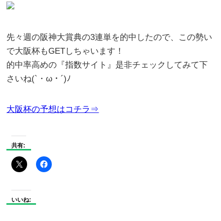
先々週の阪神大賞典の3連単を的中したので、この勢い
で
大阪杯
もGETしちゃいます！
的中率高めの『指数サイト』是非チェックしてみて下
さいね(`・ω・´)ﾉ
大阪杯の予想はコチラ⇒
共有:
いいね: