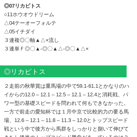
◎07リカビトス
○11ホウオウドリーム
△04テーオーフォルテ
△05イチダイ
３連複◎〇軸▲△×流し
３連単Ｆ◎〇▲-◎〇▲△-◎〇▲△×
◎リカビトス
２走前の秋華賞は重馬場の中で59.1-61.1とかなりのハ
イからの12.0 – 12.1 – 12.5 – 12.1 – 12.4と消耗戦、パ
ワー型の基礎スピードを問われて何もできなかった。
一方で前走の愛知杯では１月中京で比較的力の要る馬
場、12.6 – 12.1 – 11.8 – 11.3 – 12.0とトップスピード
戦という中で後方から馬群をしっかりと捌いて伸びて