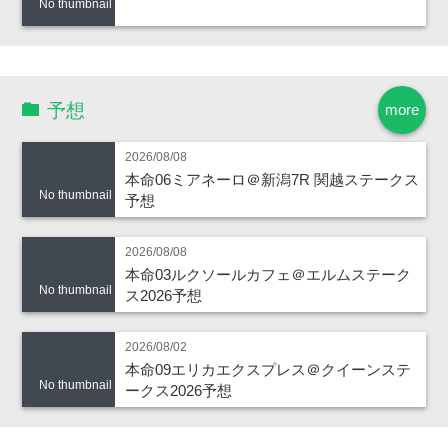
No thumbnail
予想
more
2026/08/08
本命06ミアネーロ＠新潟7R 関越ステークス
No thumbnail
予想
2026/08/08
本命03ルクソールカフェ＠エルムステーク
No thumbnail
ス2026予想
2026/08/02
本命09エリカエクスプレス＠クイーンステ
No thumbnail
ークス2026予想