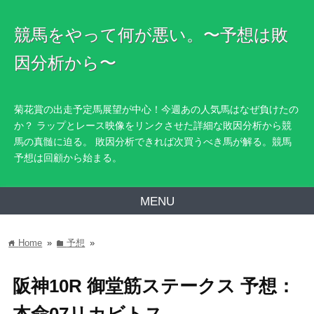
競馬をやって何が悪い。〜予想は敗
因分析から〜
菊花賞の出走予定馬展望が中心！今週あの人気馬はなぜ負けたの
か？ ラップとレース映像をリンクさせた詳細な敗因分析から競
馬の真髄に迫る。 敗因分析できれば次買うべき馬が解る。競馬
予想は回顧から始まる。
MENU
Home
»
予想
»
home
folder
阪神10R 御堂筋ステークス 予想：