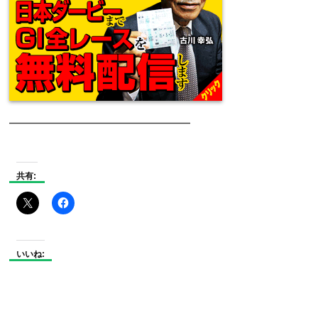
━━━━━━━━━━━━━━━
共有:
いいね: