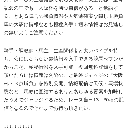
記念の中でも「大阪杯を勝つ自信がある」と豪語す
る、とある陣営の勝負情報や人気薄確実な隠し玉勝負
馬の大駆け情報なども極秘入手！週末情報はお見逃し
の無いようご注意ください。
騎手・調教師・馬主・生産関係者と太いパイプを持
ち、公にはならない裏情報を入手できる競馬セブンだ
からこそ、極秘情報を入手可能。今回無料登録をして
頂いた方には情報は勿論のこと最終ジャッジの『大阪
杯・３点勝負』を特別公開。情報配信は天候・馬場状
態など、馬券に直結するありとあらゆる要素を加味し
たうえでジャッジするため、レース当日13：30頃の配
信となるのでそれまでお待ち頂きたい。
↓↓↓↓↓↓↓↓↓↓↓