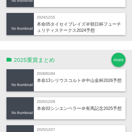
No thumbnail
2024/12/15
本命05タイセイブレイズ＠朝日杯フューチ
No thumbnail
ュリティステークス2024予想
2025重賞まとめ
more
2026/01/04
本命13シリウスコルト＠中山金杯2026予想
No thumbnail
2025/12/28
本命02シンエンペラー＠有馬記念2025予想
No thumbnail
2025/12/27