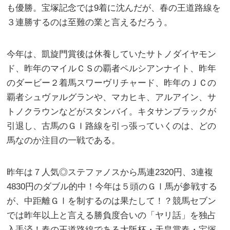
も優勝。宝塚記念では9着に沈んだが、春の王道路線を
３連勝するのは至難の業と言えるだろう。
今年は、凱旋門賞後は休養していたサトノダイヤモン
ド、昨年のマイルＣＳの覇者ペルシアンナイト、昨年
のダービー２着馬スワーヴリチャード、昨年のＪＣの
覇者シュヴァルグランや、マカヒキ、アルアイン、サ
トノクラウンなどがスタンバイ。キタサンブラックが
引退し、古馬のＧＩ路線を引っ張っていくのは、どの
馬なのか注目の一戦である。
昨年は７人気◎ステファノスから馬連2320円、3連複
4830円のダブル的中！今年は５頭のＧⅠ馬が参戦する
が、中距離ＧⅠを制するのは果たして！？競馬セブン
では昨年以上と言える勝負度合いの「ヤリ話」を独占
入手済！春の王道路線である大阪杯・天皇賞春・宝塚