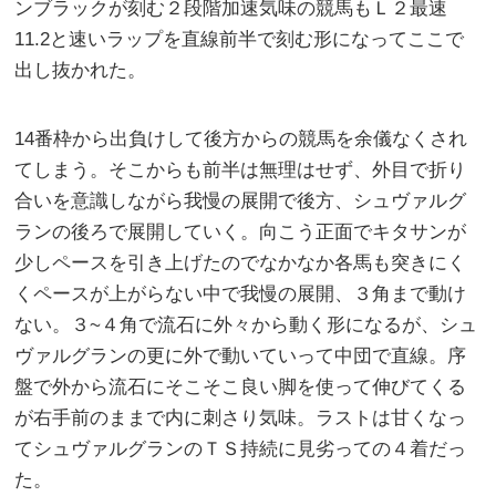
ンブラックが刻む２段階加速気味の競馬もＬ２最速
11.2と速いラップを直線前半で刻む形になってここで
出し抜かれた。
14番枠から出負けして後方からの競馬を余儀なくされ
てしまう。そこからも前半は無理はせず、外目で折り
合いを意識しながら我慢の展開で後方、シュヴァルグ
ランの後ろで展開していく。向こう正面でキタサンが
少しペースを引き上げたのでなかなか各馬も突きにく
くペースが上がらない中で我慢の展開、３角まで動け
ない。３~４角で流石に外々から動く形になるが、シュ
ヴァルグランの更に外で動いていって中団で直線。序
盤で外から流石にそこそこ良い脚を使って伸びてくる
が右手前のままで内に刺さり気味。ラストは甘くなっ
てシュヴァルグランのＴＳ持続に見劣っての４着だっ
た。