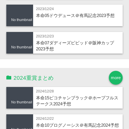
2023/12/24
本命05ドウデュース＠有馬記念2023予想
No thumbnail
2023/12/23
本命07ダディーズビビッド＠阪神カップ
No thumbnail
2023予想
2024重賞まとめ
more
2024/12/28
本命15ピコチャンブラック＠ホープフルス
No thumbnail
テークス2024予想
2024/12/22
本命10プログノーシス＠有馬記念2024予想