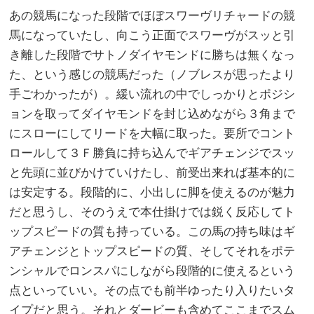
あの競馬になった段階でほぼスワーヴリチャードの競
馬になっていたし、向こう正面でスワーヴがスッと引
き離した段階でサトノダイヤモンドに勝ちは無くなっ
た、という感じの競馬だった（ノブレスが思ったより
手ごわかったが）。緩い流れの中でしっかりとポジシ
ョンを取ってダイヤモンドを封じ込めながら３角まで
にスローにしてリードを大幅に取った。要所でコント
ロールして３Ｆ勝負に持ち込んでギアチェンジでスッ
と先頭に並びかけていけたし、前受出来れば基本的に
は安定する。段階的に、小出しに脚を使えるのが魅力
だと思うし、そのうえで本仕掛けでは鋭く反応してト
ップスピードの質も持っている。この馬の持ち味はギ
アチェンジとトップスピードの質、そしてそれをポテ
ンシャルでロンスパにしながら段階的に使えるという
点といっていい。その点でも前半ゆったり入りたいタ
イプだと思う。それとダービーも含めてここまでスム