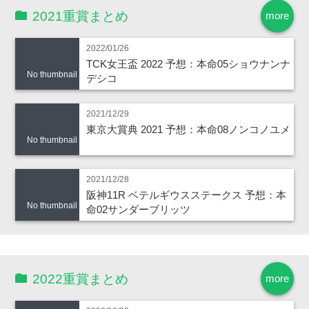
2021重賞まとめ
more
2022/01/26
TCK女王盃 2022 予想：本命05ショウナンナ
No thumbnail
デシコ
2021/12/29
東京大賞典 2021 予想：本命08ノンコノユメ
No thumbnail
2021/12/28
阪神11R ベテルギウスステークス 予想：本
No thumbnail
命02サンダーブリッツ
2022重賞まとめ
more