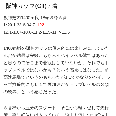
阪神カップ(GII)７着
阪神芝内1400ｍ良 18頭３枠５番
1:20.1
33.6-34.7
H^2
12.1-10.7-10.8-11.2-11.5-11.7-11.5
1400ｍ戦の阪神カップは個人的には楽しみにしていた
んだが結果は完敗。もちろんハイレベル戦ではあった
と思うのでそこまで悲観はしていないが、それでもト
ップレベルではないかも？という感覚にはなった。超
高速馬場でというのもあったが1.1でかなりのハイ、ラ
ップ推移的にもＬ１で再加速だがトップレベルの３頭
の競馬、という感じだった。
５番枠から五分のスタート、そこから軽く促して先行
策、楽に好位には入っていく。道中も促しつつ好位中