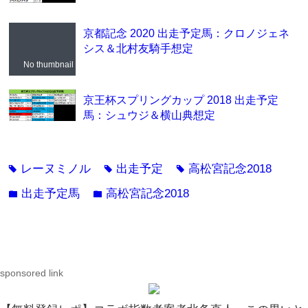
京都記念 2020 出走予定馬：クロノジェネ
シス＆北村友騎手想定
No thumbnail
京王杯スプリングカップ 2018 出走予定
馬：シュウジ＆横山典想定
レーヌミノル
出走予定
高松宮記念2018
tag
tag
tag
出走予定馬
高松宮記念2018
folder
folder
sponsored link