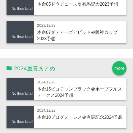
本命05ドウデュース＠有馬記念2023予想
No thumbnail
2023/12/23
本命07ダディーズビビッド＠阪神カップ
No thumbnail
2023予想
2024重賞まとめ
more
2024/12/28
本命15ピコチャンブラック＠ホープフルス
No thumbnail
テークス2024予想
2024/12/22
本命10プログノーシス＠有馬記念2024予想
No thumbnail