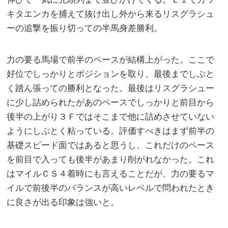
キタエンカを捕えて抜け出し外から来るリスグラシュ
ーの追撃を振り切っての半馬身差勝利。
力の要る馬場で前半のペースが結構上がった。ここで
好位でしっかりとポジションを取り、最後までしぶと
く踏ん張っての勝利となった。最後はリスグラシュー
に少し詰められたがあのペースでしっかりと前目から
後半の上がり３Ｆではそこまで他に詰めさせていない
ようにしぶとく粘っている。評価すべきはまず前半の
基礎スピード面ではあると思うし、これだけのペース
を前目で入っても後半があまり削がれなかった。これ
はマイルＣＳ４着時にも言えることだが、力の要るマ
イルで前後半のバランスが高いレベルで問われたとき
に良さが出る印象は強いと。