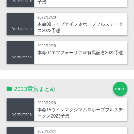
No thumbnail
予想
2022/12/28
本命08トップナイフ＠ホープフルステーク
No thumbnail
ス2022予想
2022/12/25
本命07エフフォーリア＠有馬記念2022予想
No thumbnail
2023重賞まとめ
more
2023/12/28
本命15ウインマクシマム＠ホープフルステ
No thumbnail
ークス2023予想
2023/12/24