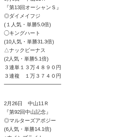
『第13回オーシャンＳ』
◎ダイメイフジ
(１人気・単勝5.0倍)
◯キングハート
(10人気・単勝31.3倍)
△ナックビーナス
(2人気・単勝5.1倍)
３連単１３万４８９０円
３連複 １万３７４０円
━━━━━━━━━━━
2月26日 中山11Ｒ
『第92回中山記念』
◎マルターズアポジー
(6人気・単勝14.1倍)