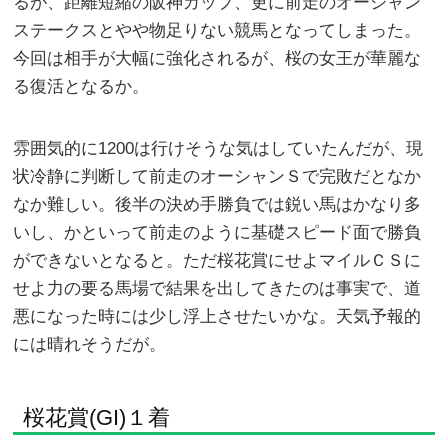
るが、距離短縮の阪神カップ、更に前走のオーシャン
ステークスとやや物足りない競馬となってしまった。
今回は相手が大幅に強化されるが、桜の女王が華麗な
る復活となるか。
雰囲気的に1200は行けそうな気はしていたんだが、現
状冷静に判断して前走のオーシャンＳで完敗だとなか
なか難しい。後半の決め手勝負では鋭い馬はかなり多
いし、かといって前走のように基礎スピード面で勝負
ができないとなると。ただ桜花賞にせよマイルＣＳに
せよ力の要る馬場で結果を出してきたのは事実で、道
悪になった時には少し浮上させたいかな。天気予報的
には晴れそうだが。
桜花賞(GI)１着