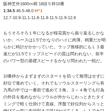
阪神芝外1600ｍ稍 18頭５枠10番
1:34.5
46.5-48.0
H^1
12.7-10.9-11.1-11.8-11.8-11.5-11.9-12.8
もうそろそろ１年になるが桜花賞から振り返るしかな
いか。ペースは1.5でかなりのハイに肉薄。稍重だが明
らかに時計がかかっていた。ラップ推移的にもＬ３最
速だが11.5でトップスピードの質は問われない、前半
のパワー型の基礎スピードをかなり問われた一戦だ。
10番枠からまずまずのスタートを切って無理はせずに
好位で進めていく。それでもソウルスターリングら有
力馬の中では一番前で進めて３角。３～４角でも行為
の外目を進めながらソウルが外からじわっときたタイ
ミングで軽く仕掛けて直線。序盤で好位列からスッと
伸びて一気に先頭列まで並びかけてくる。Ｌ１でカワ