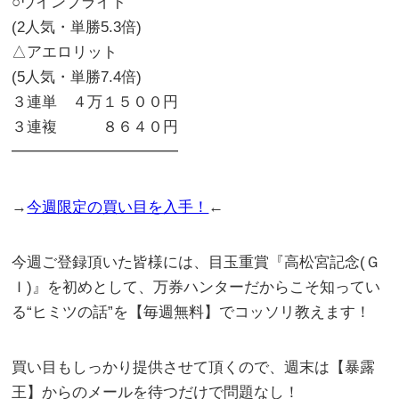
○ウインブライト
(2人気・単勝5.3倍)
△アエロリット
(5人気・単勝7.4倍)
３連単 ４万１５００円
３連複 ８６４０円
━━━━━━━━━━━
→
今週限定の買い目を入手！
←
今週ご登録頂いた皆様には、目玉重賞『高松宮記念(Ｇ
Ｉ)』を初めとして、万券ハンターだからこそ知ってい
る“ヒミツの話”を【毎週無料】でコッソリ教えます！
買い目もしっかり提供させて頂くので、週末は【暴露
王】からのメールを待つだけで問題なし！