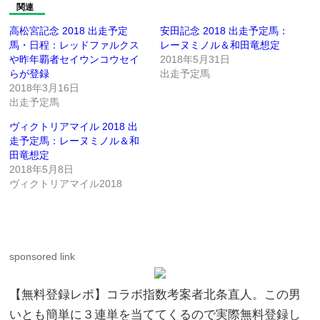
関連
高松宮記念 2018 出走予定
安田記念 2018 出走予定馬：
馬・日程：レッドファルクス
レーヌミノル＆和田竜想定
や昨年覇者セイウンコウセイ
2018年5月31日
らが登録
出走予定馬
2018年3月16日
出走予定馬
ヴィクトリアマイル 2018 出
走予定馬：レーヌミノル＆和
田竜想定
2018年5月8日
ヴィクトリアマイル2018
sponsored link
【無料登録レポ】コラボ指数考案者北条直人。この男
いとも簡単に３連単を当ててくるので実際無料登録し