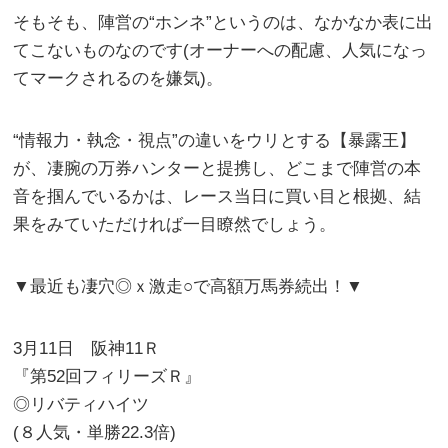
そもそも、陣営の“ホンネ”というのは、なかなか表に出
てこないものなのです(オーナーへの配慮、人気になっ
てマークされるのを嫌気)。
“情報力・執念・視点”の違いをウリとする【暴露王】
が、凄腕の万券ハンターと提携し、どこまで陣営の本
音を掴んでいるかは、レース当日に買い目と根拠、結
果をみていただければ一目瞭然でしょう。
▼最近も凄穴◎ｘ激走○で高額万馬券続出！▼
3月11日 阪神11Ｒ
『第52回フィリーズＲ』
◎リバティハイツ
(８人気・単勝22.3倍)