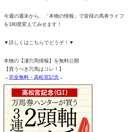
今週の週末から、「本物の情報」で皆様の馬券ライフ
を180度変えてみせます！
▼詳しくはこちらでどうぞ！▼
本物の【凄穴馬情報】を無料公開
【買うべき穴馬はコレ！】
→
完全無料・高松宮記念
←