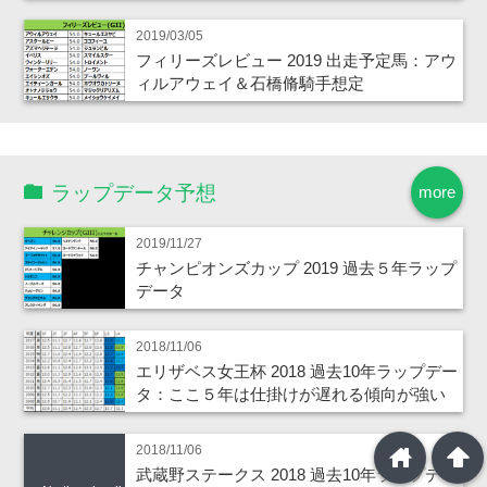
2019/03/05
フィリーズレビュー 2019 出走予定馬：アウ
ィルアウェイ＆石橋脩騎手想定
ラップデータ予想
more
2019/11/27
チャンピオンズカップ 2019 過去５年ラップ
データ
2018/11/06
エリザベス女王杯 2018 過去10年ラップデー
タ：ここ５年は仕掛けが遅れる傾向が強い
home
arrowup
2018/11/06
武蔵野ステークス 2018 過去10年ラップデー