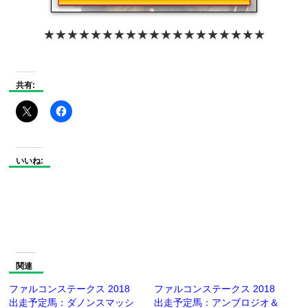
★★★★★★★★★★★★★★★★★★★
共有:
いいね:
関連
ファルコンステークス 2018
ファルコンステークス 2018
出走予定馬：ダノンスマッシ
出走予定馬：アンブロジオ＆