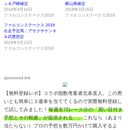
ュ＆戸崎確定
横山典確定
2018年3月15日
2018年3月15日
ファルコンステークス2018
ファルコンステークス2018
ファルコンステークス 2018
出走予定馬：アサクサゲンキ
＆武豊想定
2018年3月12日
ファルコンステークス2018
sponsored link
【無料登録レポ】コラボ指数考案者北条直人。この男
いとも簡単に３連単を当ててくるので実際無料登録し
て試してみました！
毎週全72レース分の「買い目付き
予想とその根拠」が提供される、、
これなら（あまり
当たらない）プロの予想を数万円かけて購入するよ