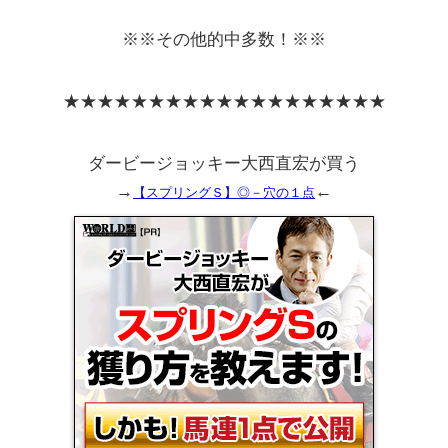
※※その他的中多数！※※
★★★★★★★★★★★★★★★★★★★
ダービージョッキー大西直宏が買う
→
←
【スプリングＳ】◎－穴の１点