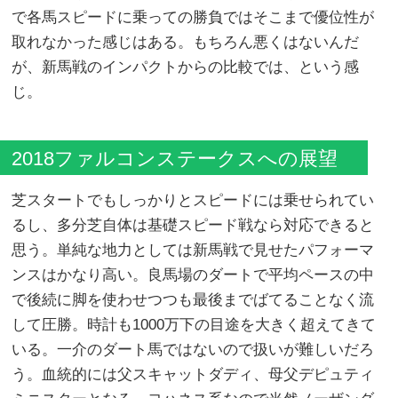
で各馬スピードに乗っての勝負ではそこまで優位性が
取れなかった感じはある。もちろん悪くはないんだ
が、新馬戦のインパクトからの比較では、という感
じ。
2018ファルコンステークスへの展望
芝スタートでもしっかりとスピードには乗せられてい
るし、多分芝自体は基礎スピード戦なら対応できると
思う。単純な地力としては新馬戦で見せたパフォーマ
ンスはかなり高い。良馬場のダートで平均ペースの中
で後続に脚を使わせつつも最後までばてることなく流
して圧勝。時計も1000万下の目途を大きく超えてきて
いる。一介のダート馬ではないので扱いが難しいだろ
う。血統的には父スキャットダディ、母父デピュティ