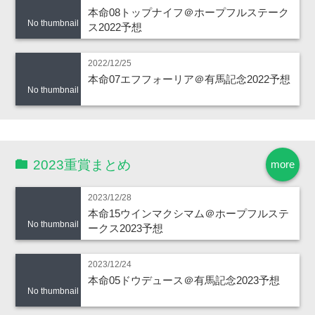
本命08トップナイフ＠ホープフルステーク
No thumbnail
ス2022予想
2022/12/25
本命07エフフォーリア＠有馬記念2022予想
No thumbnail
2023重賞まとめ
more
2023/12/28
本命15ウインマクシマム＠ホープフルステ
No thumbnail
ークス2023予想
2023/12/24
本命05ドウデュース＠有馬記念2023予想
No thumbnail