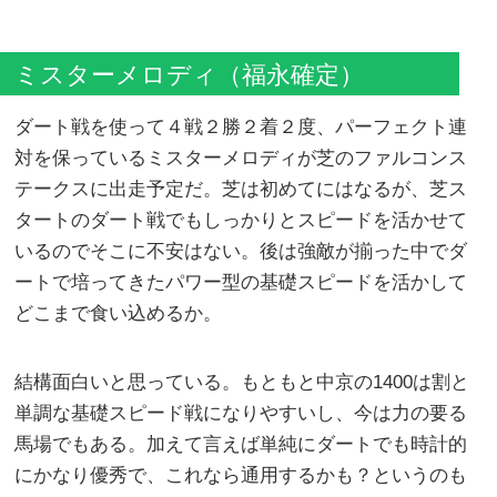
ミスターメロディ（福永確定）
ダート戦を使って４戦２勝２着２度、パーフェクト連
対を保っているミスターメロディが芝のファルコンス
テークスに出走予定だ。芝は初めてにはなるが、芝ス
タートのダート戦でもしっかりとスピードを活かせて
いるのでそこに不安はない。後は強敵が揃った中でダ
ートで培ってきたパワー型の基礎スピードを活かして
どこまで食い込めるか。
結構面白いと思っている。もともと中京の1400は割と
単調な基礎スピード戦になりやすいし、今は力の要る
馬場でもある。加えて言えば単純にダートでも時計的
にかなり優秀で、これなら通用するかも？というのも