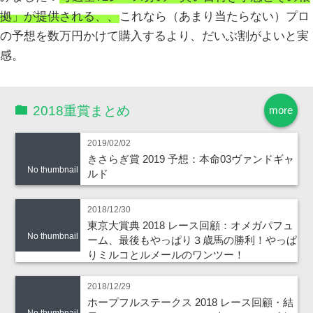
拠」が提供される、、
これなら（あまり当たらない）プロ
の予想を数万円かけて購入するより、だいぶ割がよいと実
感。
2018重賞まとめ
more
2019/02/02
きさらぎ賞 2019 予想：本命03ヴァンドギャ
No thumbnail
ルド
2018/12/30
東京大賞典 2018 レース回顧：オメガパフュ
No thumbnail
ーム、最後もやっぱり３歳馬の勝利！やっぱ
りミルコとルメールのワンツー！
2018/12/29
ホープフルステークス 2018 レース回顧・結
No thumbnail