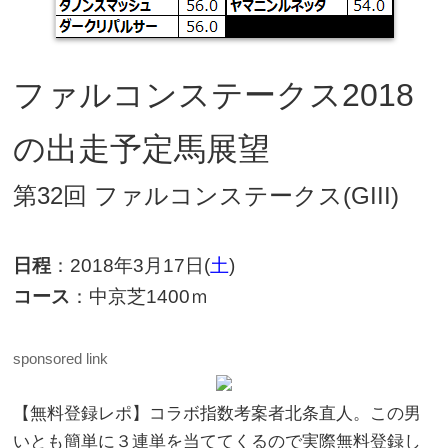
ファルコンステークス2018
の出走予定馬展望
第32回 ファルコンステークス(GIII)
日程
：2018年3月17日(
土
)
コース
：中京芝1400ｍ
sponsored link
【無料登録レポ】コラボ指数考案者北条直人。この男
いとも簡単に３連単を当ててくるので実際無料登録し