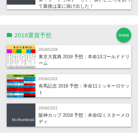
て最後は楽に抜け出した！
2018重賞予想
more
2018/12/28
東京大賞典 2018 予想：本命13ゴールドドリ
ーム
2018/12/22
有馬記念 2018 予想：本命11ミッキーロケッ
ト
2018/12/21
阪神カップ 2018 予想：本命02ミスターメロ
No thumbnail
ディ