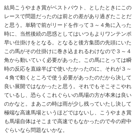
結局こうやまき賞がベストバウト、としたときにこの
レースで問題だったのは前との差があり過ぎたことだ
と思う。単騎で前がリードを作って３～４角に入った
時に、当然後続の思惑としてはいつもよりワンテンポ
早い仕掛けをとなる。となると後方集団の先頭にいた
この馬がその仕掛けに巻き込まれるわけなので３～４
角から動いていく必要があった。この馬にとっては瞬
時の反応を直線半ばで使いたかったのに、それが３～
４角で動くところで使う必要があったのだから決して
良い展開ではなかったと思う。それでもそこそこやれ
ているし、恐らくこれぐらいの馬場の方が本来は良い
のかなと。まあこの時は雨が少し残っていたし決して
極端な高速馬場というほどではないし、こうやまき賞
も馬場自体はそこまで高速でもなかったので今の府中
ぐらいなら問題ないかな。