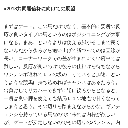
●2018共同通信杯に向けての展望
まずはゲート。この馬だけでなく、基本的に要所の反
応が良いタイプの馬というのはポジショニングが大事
になる。まあ、というよりは使える脚がそこまで長く
ないんだから後ろから追い上げて勝つってのは直線が
長い、コーナーワークでの差が生まれにくい府中では
難しい。反応が良いわけで後ろの仕掛けを待ちながら
ワンテンポ遅れてＬ２の坂の上りでスッと加速、とい
うような競馬に持ち込めればチャンスはあるだろう。
出負けしてリカバーできずに逆に後ろからとなると、
一瞬は良い脚を使えても結局Ｌ１の地点で甘くなって
しまうと思う。その辺りを踏まえながらかな。ギアチ
ェンジを持っている馬なので出来れば内枠が欲しい
が、ゲートが安定しないのでその辺りのバランス。内