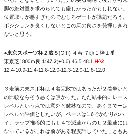
いる。となるとこういった力の要る馬場で後方から末
脚の絶対量を求められても厳しかったかもしれない。
位置取りが悪すぎたのでむしろゲートが課題だろう。
ポジションを良くしないとこの馬の良さを発揮しきれ
ないと思う。
●
東京スポーツ杯２歳Ｓ
(GIII) ４着 ７頭１枠１番
東京芝1800ｍ良
1:47.2
(+0.6) 46.5-48.1
H^2
12.4-10.9-11.4-11.8-12.0-12.3-12.0-11.8-12.0
３走前の東スポ杯は４着完敗ではあったが２着争いと
の比較ならそう悪くは無かった。ただ結果的にレース
レベルという点では意外と微妙なので、あくまで一定
レベルの評価としたいが。ペースは1.6でかなりのハ
イ、ラップ推移的にもＬ４で減速からのＬ２最速には
なっているがこれは前がある程度話していたこともあ