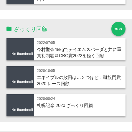
ざっくり回顧
more
2022/07/05
今村聖奈48kgでテイエムスパーダと共に重
No thumbnail
賞初制覇＠CBC賞2022を軽く回顧
2020/10/05
エネイブルの敗因は…２つほど：凱旋門賞
No thumbnail
2020 レース回顧
2020/08/24
札幌記念 2020 ざっくり回顧
No thumbnail