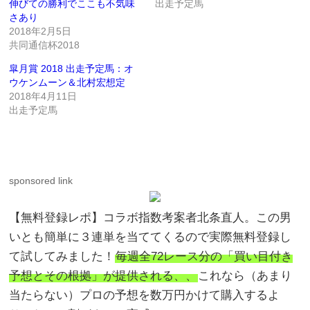
伸びての勝利でここも不気味
出走予定馬
さあり
2018年2月5日
共同通信杯2018
皐月賞 2018 出走予定馬：オ
ウケンムーン＆北村宏想定
2018年4月11日
出走予定馬
sponsored link
【無料登録レポ】コラボ指数考案者北条直人。この男
いとも簡単に３連単を当ててくるので実際無料登録し
て試してみました！
毎週全72レース分の「買い目付き
予想とその根拠」が提供される、、
これなら（あまり
当たらない）プロの予想を数万円かけて購入するよ