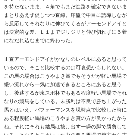
を持たないまま、４角でもまだ進路を確定できないま
まとりあえず促しつつ直線。序盤で中目に誘導しなが
ら反応してそれなりに伸びてくるがアーモンドアイと
は決定的な差、Ｌ１までジリジリと伸び切れずに５着
になだれ込むまでに終わった。
正直アーモンドアイがかなりのレベルにあると思って
いるので、そこと比較するのは可哀想かもしれない。
この馬の場合はこうやまき賞でもそうだが軽い馬場で
緩い流れから一気に加速できるところにあると思う
し、後述するが東スポ杯でもある程度軽い馬場でそれ
なりの競馬をしている。未勝利は不良で勝ち上がった
馬とはいえ、パフォーマンスを現時点で比較した時に
ある程度軽い馬場のこうやまき賞の方が良かったから
ね。それにそれも結局は抜け出す一瞬の脚で勝負して