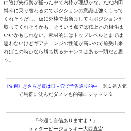
に逃げ先行勢が揃った中で内枠が理想かな。ただ内田
博幸に乗り替わるのでポジションの意識は強くもって
くれそうだし、仮に外枠で出負けしてもポジションを
取ってくれそうかも。そういう点では鞍上との相性は
いいかもしれない。素材的にはトップレベルとまでは
思わないけどギアチェンジの性能が高いので前受出来
ればこの時点なら勝ち切るチャンスはある一頭だと思
う。
――――――――――――――――――――――――
※１番人気
《先週》きさらぎ賞は◎－穴で予告通り的中！
で馬群に沈んだダノンも的確にジャッジ※
――――――――――――――――――――――――
『今週も自信ありますよ！』
ｂｙダービージョッキー大西直宏