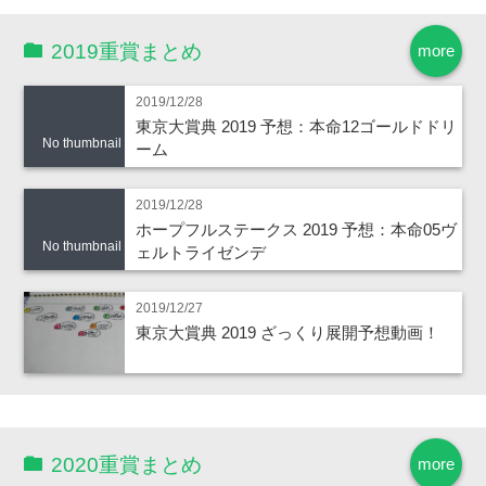
2019重賞まとめ
more
2019/12/28
東京大賞典 2019 予想：本命12ゴールドドリ
No thumbnail
ーム
2019/12/28
ホープフルステークス 2019 予想：本命05ヴ
No thumbnail
ェルトライゼンデ
2019/12/27
東京大賞典 2019 ざっくり展開予想動画！
2020重賞まとめ
more