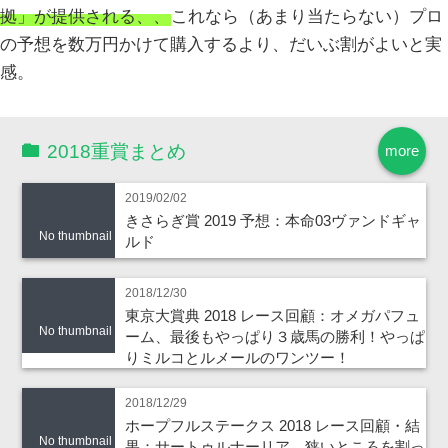
拠」が提供される、、
これなら（あまり当たらない）プロ
の予想を数万円かけて購入するより、だいぶ割がよいと実
感。
2018重賞まとめ
more
2019/02/02
きさらぎ賞 2019 予想：本命03ヴァンドギャ
No thumbnail
ルド
2018/12/30
東京大賞典 2018 レース回顧：オメガパフュ
No thumbnail
ーム、最後もやっぱり３歳馬の勝利！やっぱ
りミルコとルメールのワンツー！
2018/12/29
ホープフルステークス 2018 レース回顧・結
No thumbnail
果：サートゥルナーリア、狭いところを割っ