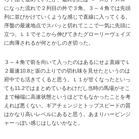
になった流れで２列目の外で３角。３～４角では先頭
列に並びかけていくような感じで直線に入ってくる。
序盤の最速地点でスパッと切れてここで一気に先頭に
立つ。Ｌ１でそこから伸びてきたグローリーヴェイズ
に肉薄されるが何とかしのぎ切った。
３～４角で前を向いて入ったのはあるにせよ直線でＬ
２最速10.8と坂の上りでの切れ味を見せたというのは
府中でも活きてくると思う。Ｌ１が甘くなったといっ
ても11.2ではまとめているわけだし当時の馬場がそこ
まで極端に高速状態というほどでもなかったことを考
えれば悪くない。ギアチェンジとトップスピードの質
はかなり高いレベルにあると思う。あまりハービンジ
ャーっぽい感じはしないかなと。