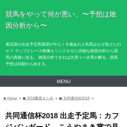
競馬をやって何が悪い。〜予想は敗
因分析から〜
菊花賞の出走予定馬展望が中心！今週あの人気馬はなぜ負けたの
か？ ラップとレース映像をリンクさせた詳細な敗因分析から競
馬の真髄に迫る。 敗因分析できれば次買うべき馬が解る。競馬
予想は回顧から始まる。
MENU
Home
»
2018重賞まとめ
»
共同通信杯2018
»
home
folder
folder
共同通信杯2018 出走予定馬：カフ