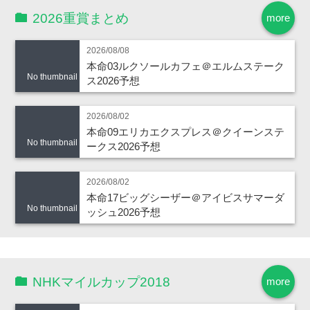
2026重賞まとめ
more
2026/08/08
本命03ルクソールカフェ＠エルムステーク
No thumbnail
ス2026予想
2026/08/02
本命09エリカエクスプレス＠クイーンステ
No thumbnail
ークス2026予想
2026/08/02
本命17ビッグシーザー＠アイビスサマーダ
No thumbnail
ッシュ2026予想
NHKマイルカップ2018
more