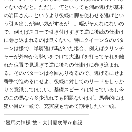
ゃないかなと。ただし、何といっても溜め逃げが基本
の岩田さん…というより後続に脚を使わせる逃げとい
う引き出しが無い気がするが…。幅がそんなにないの
で、例えばスローで引き付けすぎて逆に後続の仕掛け
に巻き込まれるのは良くない。特にクイーンＳのパタ
ーンは嫌で、単騎逃げ馬がいた場合、例えばクリンチ
ャーが外枠から勢いをつけて大逃げを打ってそれを離
れた位置で見過ぎて逆に後ろの仕掛けに巻き込まれ
る。そのパターンは今回あり得るので、逃げるにせよ
番手で進めるにせよ、後続に対してのリードをしっか
りと意識してほしい。基礎スピードは持っているし今
のこの馬なら多少流れても問題ないはず。馬券的には
狙い目の一頭で、充実度も含めて期待したい一頭。
━━━━━━━━━━━━━━━━━
“競馬の神様”故・大川慶次郎が創設