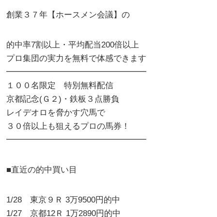
創業３７年【ホースメン会議】の
的中率7割以上・平均配当200倍以上
プロ集団の実力を無料で体感できます
━━━━━━━━━━━━━━━━━
１００名限定 特別無料配信
京都記念(Ｇ２)・鉄板３点勝負
レイデオロを脅かす穴馬で
３０倍以上も狙えるプロの馬券！
━━━━━━━━━━━━━━━━━
■直近の的中買い目
1/28 東京９Ｒ 3万9500円的中
1/27 京都12Ｒ 1万2890円的中