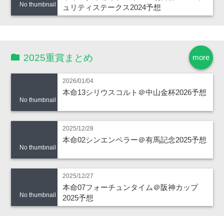
No thumbnail
ュリティステークス2024予想
2025重賞まとめ
more
2026/01/04
本命13シリウスコルト＠中山金杯2026予想
No thumbnail
2025/12/28
本命02シンエンペラー＠有馬記念2025予想
No thumbnail
2025/12/27
本命07フォーチュンタイム＠阪神カップ
No thumbnail
2025予想