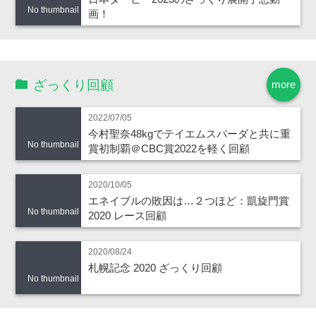
No thumbnail
画！
ざっくり回顧
more
2022/07/05
今村聖奈48kgでテイエムスパーダと共に重
No thumbnail
賞初制覇＠CBC賞2022を軽く回顧
2020/10/05
エネイブルの敗因は…２つほど：凱旋門賞
No thumbnail
2020 レース回顧
2020/08/24
札幌記念 2020 ざっくり回顧
No thumbnail