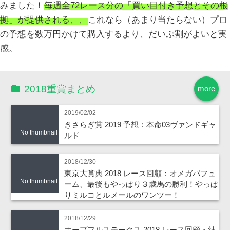
みました！
毎週全72レース分の「買い目付き予想とその根
拠」が提供される、、
これなら（あまり当たらない）プロ
の予想を数万円かけて購入するより、だいぶ割がよいと実
感。
2018重賞まとめ
more
2019/02/02
きさらぎ賞 2019 予想：本命03ヴァンドギャ
No thumbnail
ルド
2018/12/30
東京大賞典 2018 レース回顧：オメガパフュ
No thumbnail
ーム、最後もやっぱり３歳馬の勝利！やっぱ
りミルコとルメールのワンツー！
2018/12/29
ホープフルステークス 2018 レース回顧・結