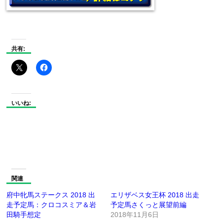
共有:
いいね:
関連
府中牝馬ステークス 2018 出
エリザベス女王杯 2018 出走
走予定馬：クロコスミア＆岩
予定馬さくっと展望前編
田騎手想定
2018年11月6日