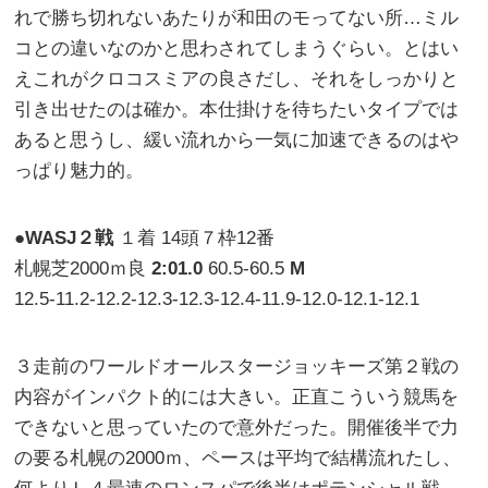
れで勝ち切れないあたりが和田のモってない所…ミル
コとの違いなのかと思わされてしまうぐらい。とはい
えこれがクロコスミアの良さだし、それをしっかりと
引き出せたのは確か。本仕掛けを待ちたいタイプでは
あると思うし、緩い流れから一気に加速できるのはや
っぱり魅力的。
●
WASJ２戦
１着 14頭７枠12番
札幌芝2000ｍ良
2:01.0
60.5-60.5
M
12.5-11.2-12.2-12.3-12.3-12.4-11.9-12.0-12.1-12.1
３走前のワールドオールスタージョッキーズ第２戦の
内容がインパクト的には大きい。正直こういう競馬を
できないと思っていたので意外だった。開催後半で力
の要る札幌の2000ｍ、ペースは平均で結構流れたし、