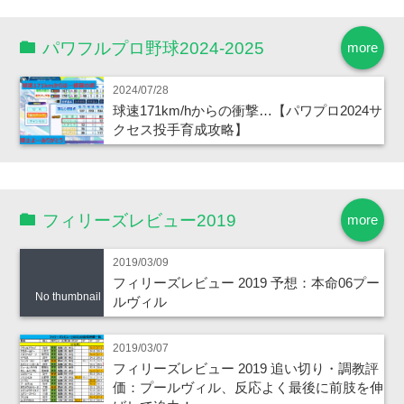
パワフルプロ野球2024-2025
more
2024/07/28
球速171km/hからの衝撃…【パワプロ2024サ
クセス投手育成攻略】
フィリーズレビュー2019
more
2019/03/09
フィリーズレビュー 2019 予想：本命06プー
No thumbnail
ルヴィル
2019/03/07
フィリーズレビュー 2019 追い切り・調教評
価：プールヴィル、反応よく最後に前肢を伸