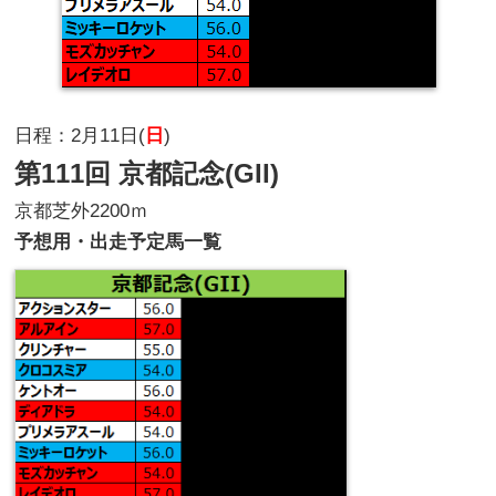
日程：2月11日(
日
)
第111回 京都記念(GII)
京都芝外2200ｍ
予想用・出走予定馬一覧