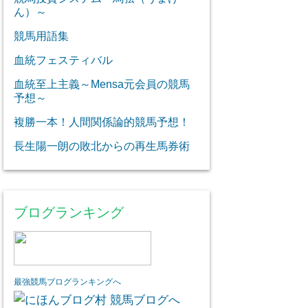
ん）～
競馬用語集
血統フェスティバル
血統至上主義～Mensa元会員の競馬
予想～
複勝一本！人間関係論的競馬予想！
長生陽一朗の敗北からの再生馬券術
ブログランキング
最強競馬ブログランキングへ