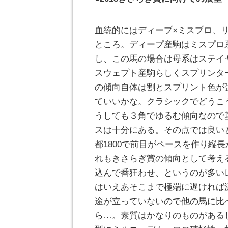
血統的にはディープ×ミスプロ、
ところ。ディープ産駒はミスプロ
し、この馬の場合は母系はステイ
スウェプト産駒らしくスプリンタ
の傾向自体は割とスプリント色が
ていいかな。クラシックでどうこ
うしても３角でゆるむ傾向なので
スは十分にある。その点では良い
都1800で前目がペースを作り縦
れもきさらぎ賞の傾向として考え
込んで番狂わせ、というのが多い
はいえあそこまで極端に遅ければ
途が立っていないので他の馬に比
ら…。素質はかなりのものがある