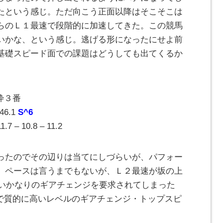
たという感じ。ただ向こう正面以降はそこそこは
らのＬ１最速で段階的に加速してきた。この競馬
いかな、という感じ。逃げる形になったにせよ前
基礎スピード面での課題はどうしても出てくるか
３枠３番
-46.1
S^6
11.7 – 10.8 – 11.2
ったのでその辺りは当てにしづらいが、パフォー
。ペースは言うまでもないが、Ｌ２最速が坂の上
１秒近いかなりのギアチェンジを要求されてしまった
ので質的に高いレベルのギアチェンジ・トップスピ