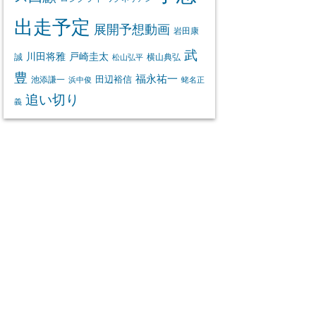
出走予定
展開予想動画
岩田康
武
川田将雅
戸崎圭太
誠
横山典弘
松山弘平
豊
福永祐一
田辺裕信
池添謙一
浜中俊
蛯名正
追い切り
義