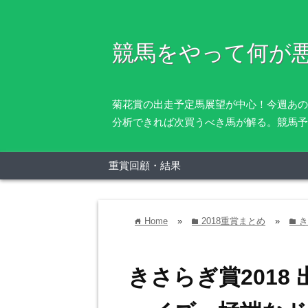
競馬をやって何が
菊花賞の出走予定馬展望が中心！今週あの
分析できれば次買うべき馬が解る。競馬予
重賞回顧・結果
Home
»
2018重賞まとめ
»
き
home
folder
folder
きさらぎ賞2018