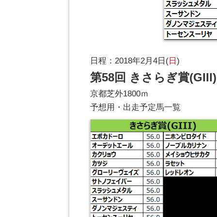
日程：2018年2月4日(
日
)
第58回 きさらぎ賞(GIII)
京都芝外1800ｍ
予想用・出走予定馬一覧