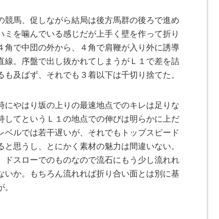
の競馬、促しながら結局は後方馬群の後ろで進め
ハミを噛んでいる感じだが上手く壁を作って折り
４角で中団の外から、４角で肩鞭が入り外に誘導
直線。序盤で出し抜かれてしまうがＬ１で差を詰
るも及ばず、それでも３着以下は千切り捨てた。
時にやはり坂の上りの最速地点でのキレは足りな
持してというＬ１の地点での伸びは明らかに上だ
レベルでは若干遅いが、それでもトップスピード
ると思うし、とにかく素材の魅力は間違いない。
、ドスローでのものなので流石にもう少し流れれ
ないか。もちろん流れれば折り合い面とは別に基
が。