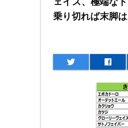
ェイズ、極端なド
乗り切れば末脚は
twitter
facebook