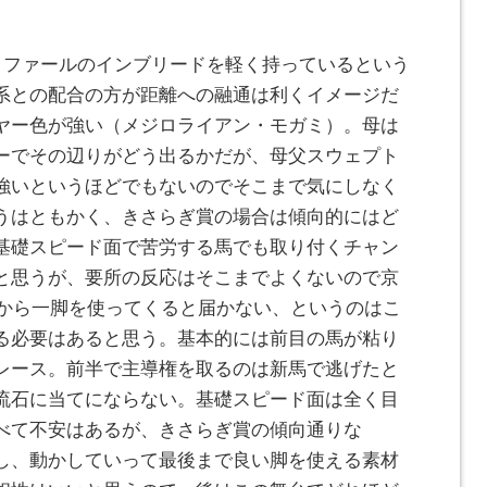
リファールのインブリードを軽く持っているという
系との配合の方が距離への融通は利くイメージだ
ヤー色が強い（メジロライアン・モガミ）。母は
ーでその辺りがどう出るかだが、母父スウェプト
強いというほどでもないのでそこまで気にしなく
うはともかく、きさらぎ賞の場合は傾向的にはど
基礎スピード面で苦労する馬でも取り付くチャン
と思うが、要所の反応はそこまでよくないので京
長から一脚を使ってくると届かない、というのはこ
る必要はあると思う。基本的には前目の馬が粘り
レース。前半で主導権を取るのは新馬で逃げたと
流石に当てにならない。基礎スピード面は全く目
べて不安はあるが、きさらぎ賞の傾向通りな
し、動かしていって最後まで良い脚を使える素材