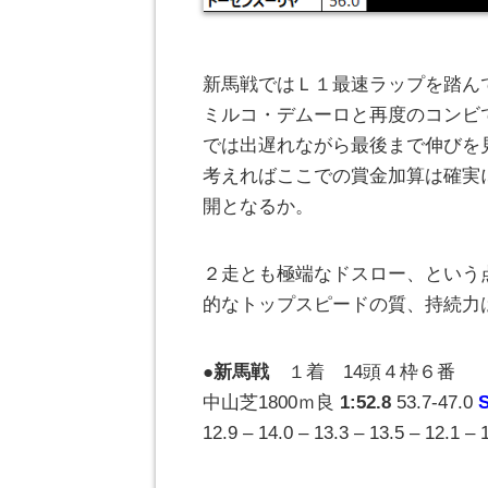
新馬戦ではＬ１最速ラップを踏ん
ミルコ・デムーロと再度のコンビ
では出遅れながら最後まで伸びを
考えればここでの賞金加算は確実
開となるか。
２走とも極端なドスロー、という
的なトップスピードの質、持続力
●
新馬戦
１着 14頭４枠６番
中山芝1800ｍ良
1:52.8
53.7-47.0
12.9 – 14.0 – 13.3 – 13.5 – 12.1 – 