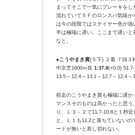
まってそこで一気にブレーキをし
流れていて５Ｆのロンスパ気味か
は今の段階ではステイヤー色が強
半は極端に遅い。ここまで遅いと
なと。
●
こうやまき賞
(５下) ２着 ７頭
中京芝1600ｍ良
1:37.8
(+0.0) 51.7
13.5 – 12.4 – 13.1 – 12.7 – 12.4 – 
前走のこうやまき賞も極端に遅か
マンスそのものは高かったと思う
り、Ｌ３－２で11.7-10.8と
と。Ｌ１も11.2と落ちていない
ードが無いと差し切れない。